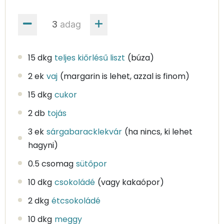
adag
15 dkg
teljes kiőrlésű liszt
(búza)
2 ek
vaj
(margarin is lehet, azzal is finom)
15 dkg
cukor
2 db
tojás
3 ek
sárgabaracklekvár
(ha nincs, ki lehet
hagyni)
0.5 csomag
sütőpor
10 dkg
csokoládé
(vagy kakaópor)
2 dkg
étcsokoládé
10 dkg
meggy