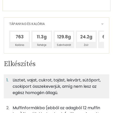
TÁPANYAG ÉS KALÓRIA
763
11.3g
129.8g
24.2g
64.7
Kalória
Fehérje
Szénhidrát
Zsír
Víz
Egy
3
100
Elkészítés
adagban
adagban
grammban
TÁPANYAGTARTALOM
Lisztet, vajat, cukrot, tojást, lekvárt, sütőport,
5%
57%
10%
Egy
3
100
Fehérje
Szénhidrát
Zsír
adagban
adagban
grammban
csokiport összekeverjük, amíg nem lesz az
egész homogén állagú.
5%
57%
10%
28%
50g
teljes kiőrlésű liszt
166 kcal
Fehérje
Szénhidrát
Zsír
Víz
Muffinformákba (ebből az adagból 12 muffin