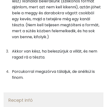
TOP ásványi anyagok
9g
vaj
67 kcal
lesz) 1kanállal belerakunk (szilikonos formát
ajánlom, mert azt nem kell kikenni), aztán jöhet
Foszfor
50g
cukor
194 kcal
bele a meggy és darabokra vágott csokiból
egy kevés, majd a tetejére még egy kanál
Nátrium
37g
tojás
46 kcal
tészta. (Nem kell teljesen megtölteni a formát,
mert a sütés közben felemelkedik, és ha sok
Kálcium
20g
sárgabaracklekvár
56 kcal
van benne, kifolyik.)
Magnézium
2g
sütőpor
1 kcal
Akkor van kész, ha beleszúrjuk a villát, és nem
Szelén
33g
csokoládé
182 kcal
ragad rá a tészta.
TOP vitaminok
7g
étcsokoládé
36 kcal
Porcukorral megszórva tálaljuk, de anélkül is
Kolin:
finom.
33g
meggy
15 kcal
C vitamin:
Összesen
763 kcal
Niacin - B3 vitamin:
Recept infó
E vitamin: