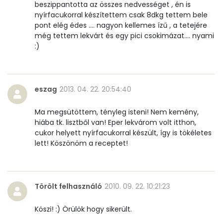
beszippantotta az összes nedvességet , én is
Összesen
0
nyírfacukorral készítettem csak 8dkg tettem bele
pont elég édes .... nagyon kellemes ízű , a tetejére
A vitamin (RAE):
135 micro
még tettem lekvárt és egy pici csokimázat.... nyami
:)
B6 vitamin:
0 mg
B12 Vitamin:
0 micro
eszag
2013. 04. 22. 20:54:40
E vitamin:
1 mg
Ma megsütöttem, tényleg isteni! Nem kemény,
hiába tk. lisztből van! Eper lekvárom volt itthon,
C vitamin:
5 mg
cukor helyett nyírfacukorral készült, így is tökéletes
lett! Köszönöm a receptet!
D vitamin:
26 micro
K vitamin:
6 micro
Törölt felhasználó
2010. 09. 22. 10:21:23
Tiamin - B1 vitamin:
0 mg
Köszi! :) Örülök hogy sikerült.
Riboflavin - B2 vitamin:
0 mg