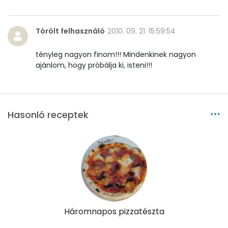
Niacin - B3 vitamin:
3 mg
Törölt felhasználó
2010. 09. 21. 15:59:54
Pantoténsav - B5 vitamin:
0 mg
tényleg nagyon finom!!! Mindenkinek nagyon
ajánlom, hogy próbálja ki, isteni!!!
Folsav - B9-vitamin:
34 micro
Kolin:
116 mg
Retinol - A vitamin:
114 micro
Hasonló receptek
α-karotin
3 micro
β-karotin
259 micro
β-crypt
3 micro
Likopin
0 micro
Háromnapos pizzatészta