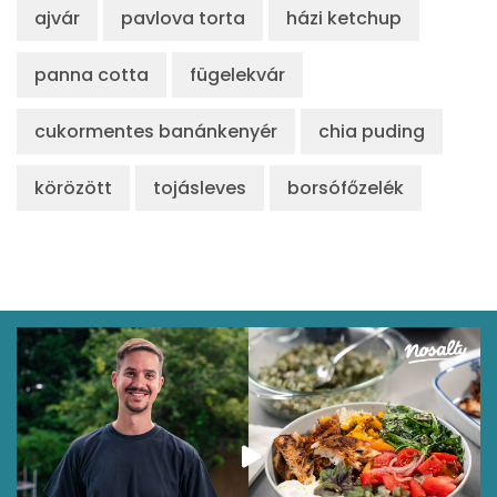
ajvár
pavlova torta
házi ketchup
panna cotta
fügelekvár
cukormentes banánkenyér
chia puding
körözött
tojásleves
borsófőzelék