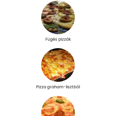
Lut-zea
310 micro
Összesen
763 kcal
Fügés pizzák
Pizza graham-lisztből