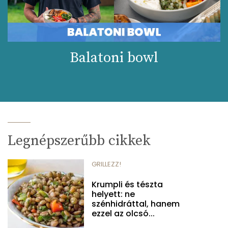
Balatoni bowl
Legnépszerűbb cikkek
GRILLEZZ!
Krumpli és tészta
helyett: ne
szénhidráttal, hanem
ezzel az olcsó...