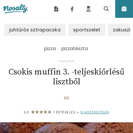
Nosalty
juhtúrós sztrapacska
sportszelet
zakuszk
pizza
pizzatészta
Csokis muffin 3. -teljeskiőrlésű
lisztből
NS
6
HOZZÁSZÓLÁS
5,0
1
ÉRTÉKELÉS
•