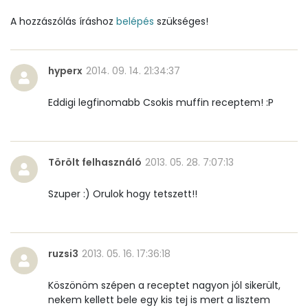
Réz
1 mg
A hozzászólás íráshoz
belépés
szükséges!
Mangán
2 mg
hyperx
2014. 09. 14. 21:34:37
Szénhidrát
Eddigi legfinomabb Csokis muffin receptem! :P
Összesen
129.8 g
Cukor
82 mg
Törölt felhasználó
2013. 05. 28. 7:07:13
Élelmi rost
10 mg
Szuper :) Orulok hogy tetszett!!
Víz
Összesen
64.7 g
ruzsi3
2013. 05. 16. 17:36:18
Köszönöm szépen a receptet nagyon jól sikerült,
Vitaminok
nekem kellett bele egy kis tej is mert a lisztem