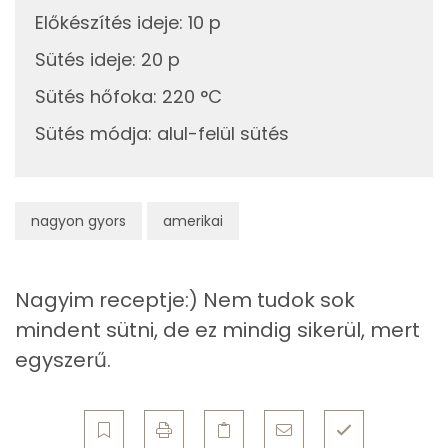
Előkészítés ideje
:
10 p
Lut-zea
Sütés ideje
:
20 p
Sütés hőfoka
:
220 °C
Fehérje
Sütés módja
:
alul-felül sütés
Összesen
11.3 g
Zsír
nagyon gyors
amerikai
Összesen
24.2 g
Nagyim receptje:) Nem tudok sok
Telített zsírsav
13 g
mindent sütni, de ez mindig sikerül, mert
Egyszeresen telítetlen zsírsav:
7 g
egyszerű.
Többszörösen telítetlen zsírsav
2 g
Koleszterin
143 mg