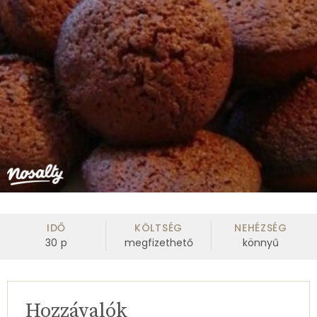
IDŐ
KÖLTSÉG
NEHÉZSÉG
30
p
megfizethető
könnyű
Hozzávalók