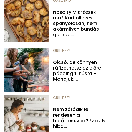
GASZTRO
Nosalty Mit főzzek
ma? Karfiolleves
spanyolosan, nem
akármilyen bundás
gomba...
GRILLEZZ!
Olcsó, de könnyen
ráfizethetsz az előre
pácolt grillhúsra -
Mondjuk,...
GRILLEZZ!
Nem záródik le
rendesen a
befőttesüveg? Ez az 5
hiba...