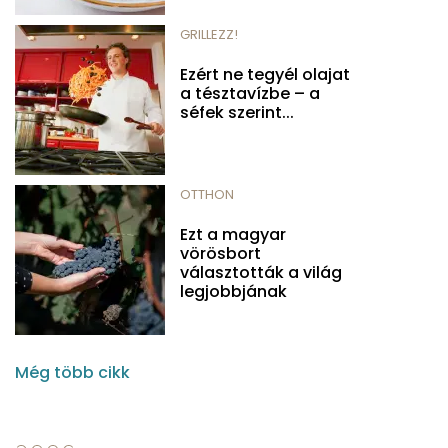
GRILLEZZ!
Ezért ne tegyél olajat
a tésztavízbe – a
séfek szerint...
OTTHON
Ezt a magyar
vörösbort
választották a világ
legjobbjának
Még több cikk