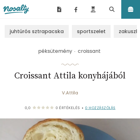
Nosalty
juhtúrós sztrapacska
sportszelet
zakuszk
péksütemény
croissant
Croissant Attila konyhájából
V.Attila
0
HOZZÁSZÓLÁS
0,0
0
ÉRTÉKELÉS
•