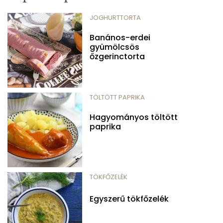
JOGHURTTORTA
Banános-erdei
gyümölcsös
őzgerinctorta
TÖLTÖTT PAPRIKA
Hagyományos töltött
paprika
TÖKFŐZELÉK
Egyszerű tökfőzelék