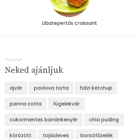
Libatepertős croissant
Neked ajánljuk
ajvár
pavlova torta
házi ketchup
panna cotta
fügelekvár
cukormentes banánkenyér
chia puding
körözött
tojásleves
borsófőzelék