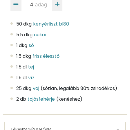
adag
50 dkg
kenyérliszt bl80
5.5 dkg
cukor
1 dkg
só
1.5 dkg
friss élesztő
1.5 dl
tej
1.5 dl
víz
25 dkg
vaj
(sótlan, legalább 80% zsiradékos)
2 db
tojásfehérje
(kenéshez)
TÁPANYAG ÉS KALÓRIA