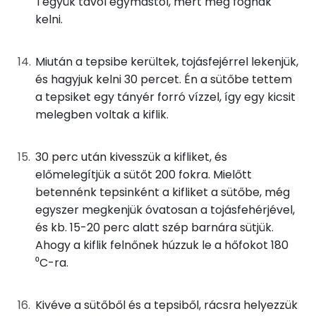
Tegyük távol egymástól, mert meg fognak
kelni.
Folsav - B9-vitamin:
73 micro
Kolin:
26 mg
Miután a tepsibe kerültek, tojásfejérrel lekenjük,
és hagyjuk kelni 30 percet. Én a sütőbe tettem
Retinol - A vitamin:
419 micro
a tepsiket egy tányér forró vízzel, így egy kicsit
melegben voltak a kiflik.
α-karotin
0 micro
β-karotin
100 micro
30 perc után kivesszük a kifliket, és
előmelegítjük a sütőt 200 fokra. Mielőtt
β-crypt
0 micro
betennénk tepsinként a kifliket a sütőbe, még
egyszer megkenjük óvatosan a tojásfehérjével,
Likopin
0 micro
és kb. 15-20 perc alatt szép barnára sütjük.
Ahogy a kiflik felnőnek húzzuk le a hőfokot 180
Lut-zea
99 micro
⁰C-ra.
Összesen
987 kcal
Kivéve a sütőből és a tepsiből, rácsra helyezzük