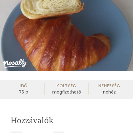
IDŐ
KÖLTSÉG
NEHÉZSÉG
75
p
megfizethető
nehéz
Hozzávalók