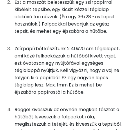
Ezt a masszát beletesszük egy zsírpapírral
kibélelt tepsibe, egy kicsit kézzel téglalap
Kálcium
38g
tej
21 kcal
alakúvá formázzuk. (Én egy 36x28 -as tepsit
Szelén
használok.) Folpackkal bevonjuk az egész
38g
víz
0 kcal
tepsit, és mehet egy éjszakára a hűtőbe.
Magnézium
63g
vaj
448 kcal
Zsírpapírból készítünk 2 40x20 cm téglalapot,
TOP vitaminok
20g
tojásfehérje
10 kcal
ami közé felkockázzuk a hűtőből kivett vajat,
Kolin:
ezt óvatosan egy nyújtófával egységes
téglalappá nyújtjuk. Kell vigyázni, hogy a vaj ne
Összesen
987 kcal
E vitamin:
folyjon ki a papírból. Ez egy nagyon lapos
téglalap lesz. Max. 1mm Ez is mehet be
Niacin - B3 vitamin:
éjszakára papírostól a hűtőbe.
A vitamin (RAE):
Reggel kivesszük az enyhén megkelt tésztát a
Retinol - A vitamin:
hűtőből, levesszük a folpackot róla,
meglisztezzük a tetejét, és kivesszük a tepsiből.