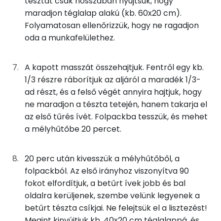
tésztát csak hosszában nyújtsuk, hogy
maradjon téglalap alakú (kb. 60x20 cm).
Cink
2 mg
Folyamatosan ellenőrizzük, hogy ne ragadjon
oda a munkafelülethez.
Szelén
55 mg
Kálcium
80 mg
A kapott masszát összehajtjuk. Fentről egy kb.
1/3 részre ráborítjuk az aljáról a maradék 1/3-
Vas
1 mg
ad részt, és a felső végét annyira hajtjuk, hogy
ne maradjon a tészta tetején, hanem takarja el
Magnézium
37 mg
az első tűrés ívét. Folpackba tesszük, és mehet
a mélyhűtőbe 20 percet.
Foszfor
152 mg
Nátrium
1033 mg
20 perc után kivesszük a mélyhűtőből, a
folpackból. Az első irányhoz viszonyítva 90
Réz
0 mg
fokot elfordítjuk, a betűrt ívek jobb és bal
oldalra kerüljenek, szembe velünk legyenek a
Mangán
1 mg
betűrt tészta csíkjai. Ne felejtsük el a lisztezést!
Megint kinyújtjuk kb. 40x20 cm téglalappá, és