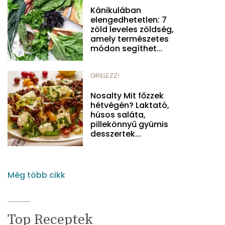
Kánikulában
elengedhetetlen: 7
zöld leveles zöldség,
amely természetes
módon segíthet...
GRILLEZZ!
Nosalty Mit főzzek
hétvégén? Laktató,
húsos saláta,
pillekönnyű gyümis
desszertek...
Még több cikk
Top Receptek