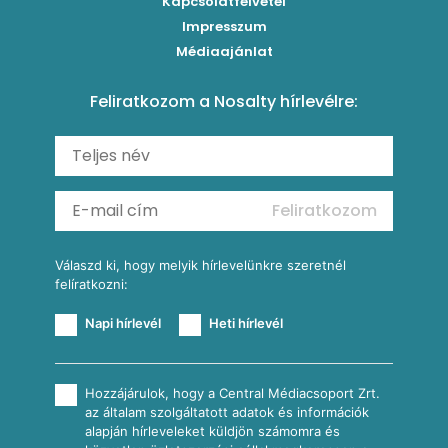
Szaftos paprikás csirke
Kapcsolatfelvétel
Kukoricás-újhagymás lepény
Levesek
Impresszum
Roston csirkemell
Sült paprikás alfredo
Kukoricás tortilla
Torták
Médiaajánlat
Amerikai palacsinta
Paprikás-juhtúrós hajtovány
Csirkés-kukoricás pite
Tésztareceptek
Feliratkozom a Nosalty hírlevélre:
Carbonara
Shakshuka
Mexikói húsleves kukorica salsával
Saláták
Ratatouille
Almás-kéksajtos kukoricasaláta
Köretek
Mexikói kukoricasaláta
Reggeli receptek
Feliratkozom
További receptkategóriák
Válaszd ki, hogy melyik hírlevelünkre szeretnél
felíratkozni:
Napi hírlevél
Heti hírlevél
Hozzájárulok, hogy a Central Médiacsoport Zrt.
az általam szolgáltatott adatok és információk
alapján hírleveleket küldjön számomra és