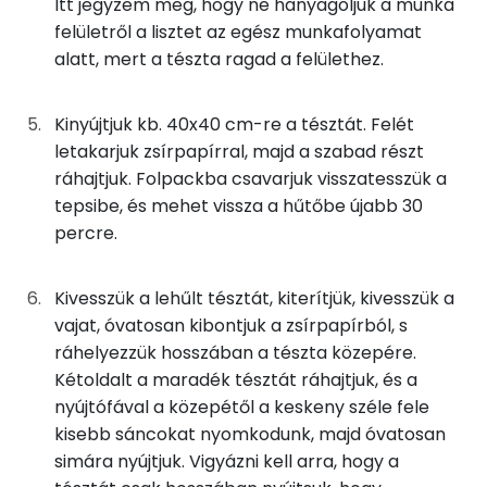
Fehérje
Itt jegyzem meg, hogy ne hanyagoljuk a munka
felületről a lisztet az egész munkafolyamat
Összesen
19.1 g
alatt, mert a tészta ragad a felülethez.
Zsír
Kinyújtjuk kb. 40x40 cm-re a tésztát. Felét
letakarjuk zsírpapírral, majd a szabad részt
Összesen
53.6 g
ráhajtjuk. Folpackba csavarjuk visszatesszük a
tepsibe, és mehet vissza a hűtőbe újabb 30
Telített zsírsav
32 g
percre.
Egyszeresen telítetlen zsírsav:
15 g
Kivesszük a lehűlt tésztát, kiterítjük, kivesszük a
Többszörösen telítetlen zsírsav
3 g
vajat, óvatosan kibontjuk a zsírpapírból, s
ráhelyezzük hosszában a tészta közepére.
Koleszterin
134 mg
Kétoldalt a maradék tésztát ráhajtjuk, és a
nyújtófával a közepétől a keskeny széle fele
kisebb sáncokat nyomkodunk, majd óvatosan
Ásványi anyagok
simára nyújtjuk. Vigyázni kell arra, hogy a
Összesen
1360.7 g