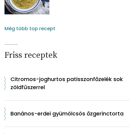
Még több top recept
Friss receptek
Citromos-joghurtos patisszonfőzelék sok
zöldfűszerrel
Banános-erdei gyümölcsös őzgerinctorta