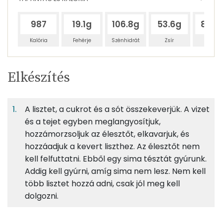
987
19.1g
106.8g
53.6g
84.4
Kalória
Fehérje
Szénhidrát
Zsír
Víz
Egy
4
100
Elkészítés
adagban
adagban
grammban
TÁPANYAGTARTALOM
A lisztet, a cukrot és a sót összekeverjük. A vizet
7%
41%
20%
Egy
4
100
Fehérje
Szénhidrát
Zsír
adagban
adagban
grammban
és a tejet egyben meglangyosítjuk,
hozzámorzsoljuk az élesztőt, elkavarjuk, és
hozzáadjuk a kevert liszthez. Az élesztőt nem
7%
41%
20%
32%
125g
kenyérliszt bl80
451 kcal
Fehérje
Szénhidrát
Zsír
Víz
kell felfuttatni. Ebből egy sima tésztát gyúrunk.
Addig kell gyúrni, amíg sima nem lesz. Nem kell
TOP ásványi anyagok
14g
cukor
53 kcal
több lisztet hozzá adni, csak jól meg kell
Nátrium
dolgozni.
3g
só
0 kcal
Foszfor
4g
friss élesztő
4 kcal