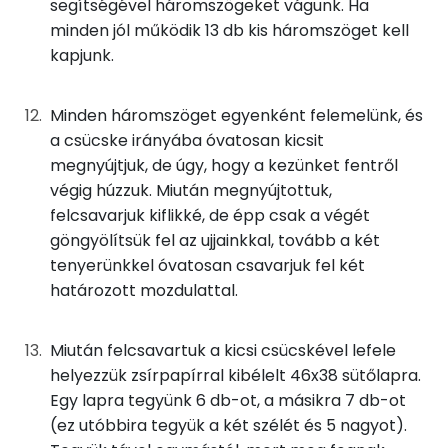
segítségével háromszögeket vágunk. Ha
B6 vitamin:
0 mg
minden jól működik 13 db kis háromszöget kell
kapjunk.
B12 Vitamin:
0 micro
E vitamin:
2 mg
Minden háromszöget egyenként felemelünk, és
a csücske irányába óvatosan kicsit
C vitamin:
0 mg
megnyújtjuk, de úgy, hogy a kezünket fentről
végig húzzuk. Miután megnyújtottuk,
D vitamin:
0 micro
felcsavarjuk kiflikké, de épp csak a végét
göngyölítsük fel az ujjainkkal, tovább a két
K vitamin:
5 micro
tenyerünkkel óvatosan csavarjuk fel két
határozott mozdulattal.
Tiamin - B1 vitamin:
0 mg
Riboflavin - B2 vitamin:
0 mg
Miután felcsavartuk a kicsi csücskével lefele
helyezzük zsírpapírral kibélelt 46x38 sütőlapra.
Niacin - B3 vitamin:
2 mg
Egy lapra tegyünk 6 db-ot, a másikra 7 db-ot
(ez utóbbira tegyük a két szélét és 5 nagyot).
Pantoténsav - B5 vitamin:
0 mg