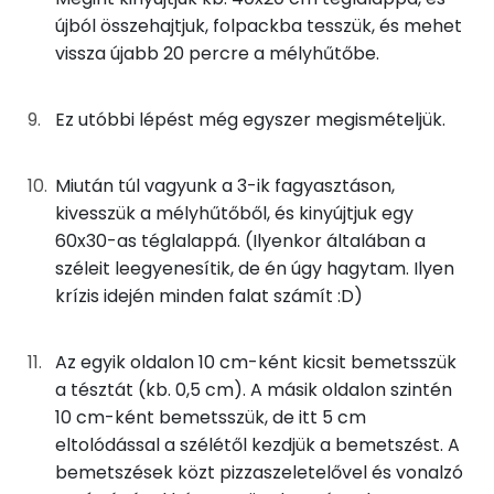
újból összehajtjuk, folpackba tesszük, és mehet
Szénhidrát
vissza újabb 20 percre a mélyhűtőbe.
Összesen
106.8 g
Ez utóbbi lépést még egyszer megismételjük.
Cukor
16 mg
Élelmi rost
3 mg
Miután túl vagyunk a 3-ik fagyasztáson,
kivesszük a mélyhűtőből, és kinyújtjuk egy
60x30-as téglalappá. (Ilyenkor általában a
Víz
széleit leegyenesítik, de én úgy hagytam. Ilyen
krízis idején minden falat számít :D)
Összesen
84.4 g
Az egyik oldalon 10 cm-ként kicsit bemetsszük
Vitaminok
a tésztát (kb. 0,5 cm). A másik oldalon szintén
Összesen
0
10 cm-ként bemetsszük, de itt 5 cm
eltolódással a szélétől kezdjük a bemetszést. A
A vitamin (RAE):
428 micro
bemetszések közt pizzaszeletelővel és vonalzó