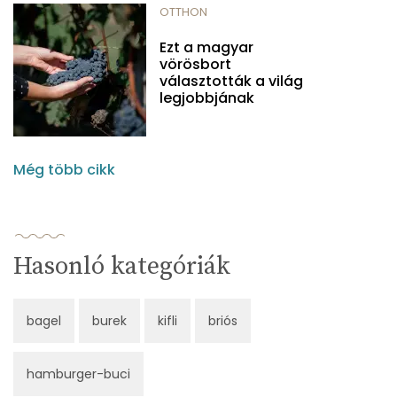
OTTHON
Ezt a magyar
vörösbort
választották a világ
legjobbjának
Még több cikk
Hasonló kategóriák
bagel
burek
kifli
briós
hamburger-buci