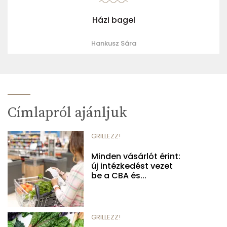
Házi bagel
Hankusz Sára
Címlapról ajánljuk
GRILLEZZ!
Minden vásárlót érint:
új intézkedést vezet
be a CBA és...
GRILLEZZ!