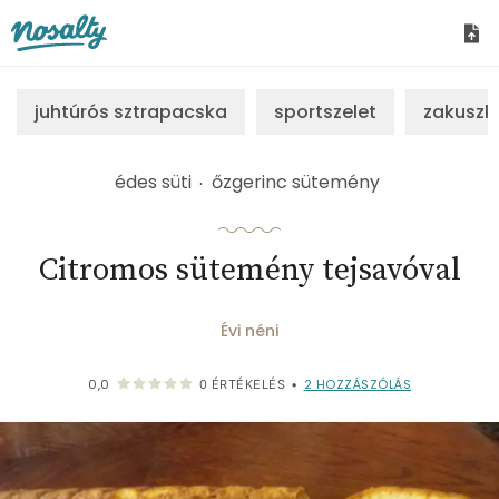
Nosalty
juhtúrós sztrapacska
sportszelet
zakuszk
édes süti
őzgerinc sütemény
Citromos sütemény tejsavóval
Évi néni
2
HOZZÁSZÓLÁS
0,0
0
ÉRTÉKELÉS
•