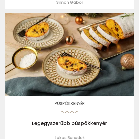
Simon Gábor
PÜSPÖKKENYÉR
Legegyszerűbb püspökkenyér
Lakos Benedek