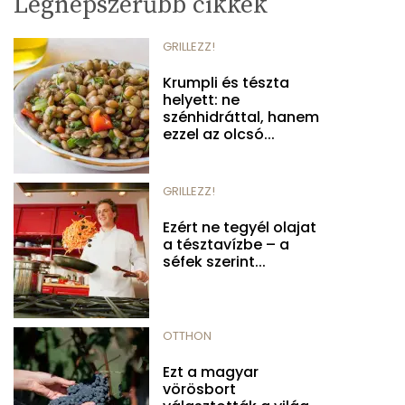
Legnépszerűbb cikkek
GRILLEZZ!
Krumpli és tészta
helyett: ne
szénhidráttal, hanem
ezzel az olcsó...
GRILLEZZ!
Ezért ne tegyél olajat
a tésztavízbe – a
séfek szerint...
OTTHON
Ezt a magyar
vörösbort