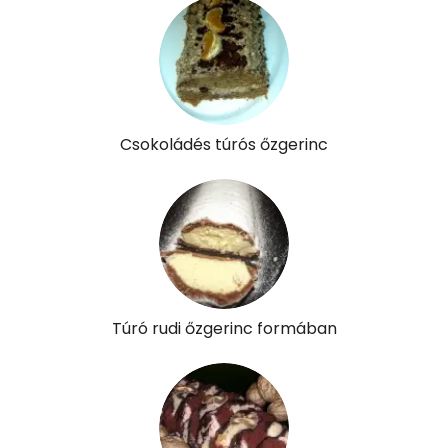
Pantoténsav - B5 vitamin:
0 mg
Folsav - B9-vitamin:
18 micro
Kolin:
28 mg
Csokoládés túrós őzgerinc
Retinol - A vitamin:
97 micro
α-karotin
0 micro
β-karotin
21 micro
β-crypt
1 micro
Túró rudi őzgerinc formában
Likopin
0 micro
Lut-zea
90 micro