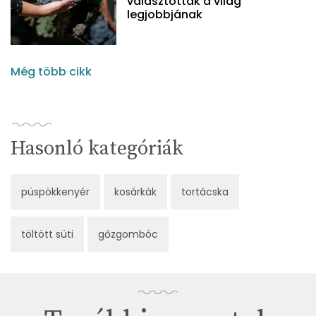
választották a világ
legjobbjának
Még több cikk
Hasonló kategóriák
püspökkenyér
kosárkák
tortácska
töltött süti
gőzgombóc