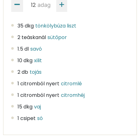
adag
35 dkg
tönkölybúza liszt
2 teáskanál
sütőpor
1.5 dl
savó
10 dkg
xilit
2 db
tojás
1 citromból nyert
citromlé
1 citromból nyert
citromhéj
15 dkg
vaj
1 csipet
só