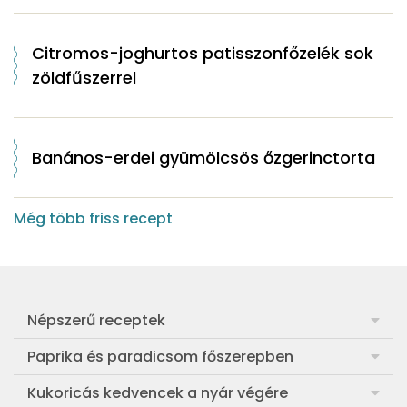
Citromos-joghurtos patisszonfőzelék sok
zöldfűszerrel
Banános-erdei gyümölcsös őzgerinctorta
Még több friss recept
Népszerű receptek
Frankfurti leves
Paprika és paradicsom főszerepben
Egyszerű muffin
Pan con Tomate
Kukoricás kedvencek a nyár végére