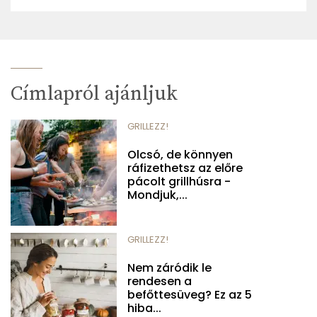
Címlapról ajánljuk
GRILLEZZ!
Olcsó, de könnyen
ráfizethetsz az előre
pácolt grillhúsra -
Mondjuk,...
GRILLEZZ!
Nem záródik le
rendesen a
befőttesüveg? Ez az 5
hiba...