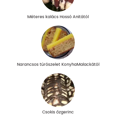
Összesen
225 kcal
Méteres kalács Hossó Anitától
Narancsos túrószelet KonyhaMalackától
Csokis őzgerinc