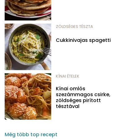
ZÖLDSÉGES TÉSZTA
Cukkinivajas spagetti
KÍNAI ÉTELEK
Kínai omlós
szezámmagos csirke,
zöldséges pirított
tésztával
Még több top recept