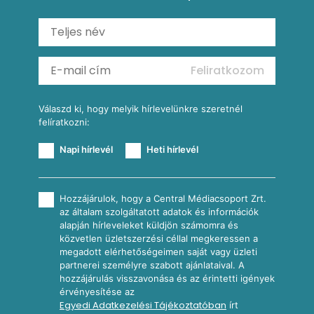
Mexikói húsleves kukorica salsával
Saláták
Ratatouille
Almás-kéksajtos kukoricasaláta
Köretek
Mexikói kukoricasaláta
Reggeli receptek
Feliratkozom
További receptkategóriák
Válaszd ki, hogy melyik hírlevelünkre szeretnél
felíratkozni:
Napi hírlevél
Heti hírlevél
Hozzájárulok, hogy a Central Médiacsoport Zrt.
az általam szolgáltatott adatok és információk
alapján hírleveleket küldjön számomra és
közvetlen üzletszerzési céllal megkeressen a
megadott elérhetőségeimen saját vagy üzleti
partnerei személyre szabott ajánlataival. A
hozzájárulás visszavonása és az érintetti igények
érvényesítése az
Egyedi Adatkezelési Tájékoztatóban
írt