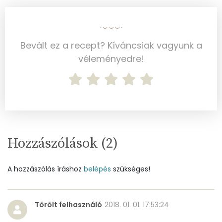
Összesen
248.6 g
Cink
1 mg
Bevált ez a recept? Kíváncsiak vagyunk a
véleményedre!
Szelén
6 mg
Kálcium
29 mg
Vas
1 mg
Magnézium
42 mg
Hozzászólások (
2
)
Foszfor
146 mg
A hozzászólás íráshoz
belépés
szükséges!
Nátrium
21 mg
Réz
0 mg
Törölt felhasználó
2018. 01. 01. 17:53:24