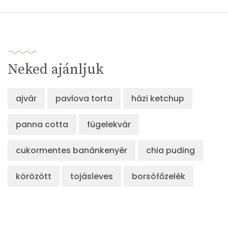
Neked ajánljuk
ajvár
pavlova torta
házi ketchup
panna cotta
fügelekvár
cukormentes banánkenyér
chia puding
körözött
tojásleves
borsófőzelék