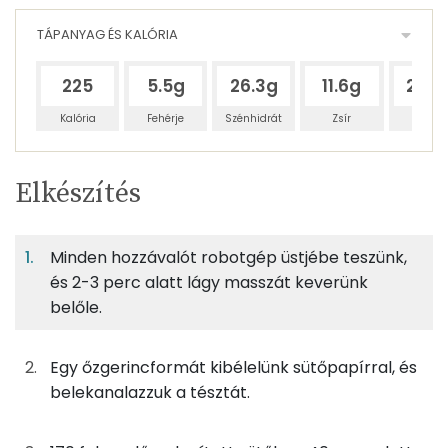
TÁPANYAG ÉS KALÓRIA
225
5.5g
26.3g
11.6g
26.5
Kalória
Fehérje
Szénhidrát
Zsír
Víz
Egy
12
100
Elkészítés
adagban
adagban
grammban
TÁPANYAGTARTALOM
Minden hozzávalót robotgép üstjébe teszünk,
7%
37%
17%
Egy
12
100
Fehérje
Szénhidrát
Zsír
adagban
adagban
grammban
és 2-3 perc alatt lágy masszát keverünk
belőle.
7%
37%
17%
39%
29g
tönkölybúza liszt
99 kcal
Fehérje
Szénhidrát
Zsír
Víz
Egy őzgerincformát kibélelünk sütőpapírral, és
TOP ásványi anyagok
0g
sütőpor
0 kcal
belekanalazzuk a tésztát.
Foszfor
13g
savó
3 kcal