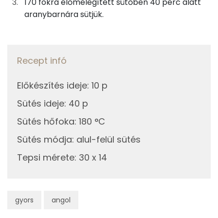
170 fokra előmelegített sütőben 40 perc alatt
Magnézium
aranybarnára sütjük.
8g
xilit
20 kcal
Kálcium
9g
tojás
12 kcal
Nátrium
Recept infó
3g
citromlé
1 kcal
Szelén
1g
citromhéj
0 kcal
Előkészítés ideje
:
10 p
TOP vitaminok
Sütés ideje
:
40 p
13g
vaj
90 kcal
Kolin:
Sütés hőfoka
:
180 °C
0g
só
0 kcal
Sütés módja
:
alul-felül sütés
Niacin - B3 vitamin:
Tepsi mérete
:
30 x 14
Összesen
225 kcal
C vitamin:
E vitamin:
gyors
angol
Tiamin - B1 vitamin: