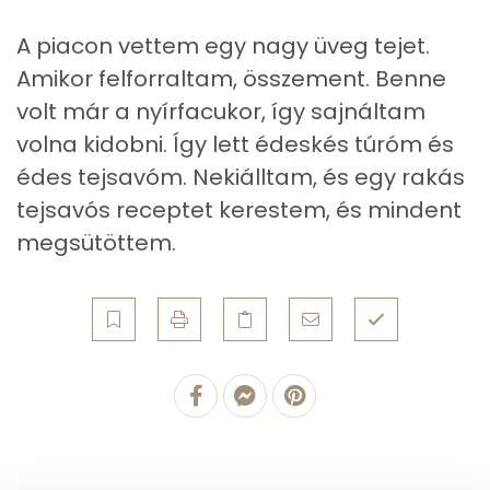
A piacon vettem egy nagy üveg tejet.
Fehérje
Amikor felforraltam, összement. Benne
Összesen
5.5 g
volt már a nyírfacukor, így sajnáltam
volna kidobni. Így lett édeskés túróm és
Zsír
édes tejsavóm. Nekiálltam, és egy rakás
tejsavós receptet kerestem, és mindent
Összesen
11.6 g
megsütöttem.
Telített zsírsav
7 g
Egyszeresen telítetlen zsírsav:
3 g
Többszörösen telítetlen zsírsav
1 g
Koleszterin
57 mg
Ásványi anyagok