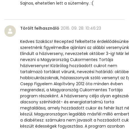
Mangán
1 mg
Sajnos, ehetetlen lett a sütemény. :(
Szénhidrát
Törölt felhasználó
2016. 09. 28. 10:46:23
Összesen
26.3 g
Kedves Szakács! Recepted felkeltette érdeklődésünke
Cukor
3 mg
szeretnénk figyelmedbe ajánlani az alábbi versenyünk
Elindult a háziverseny, nevezzetek október 3-ig! Már l
Élelmi rost
3 mg
nevezni a Magyarország Cukormentes Tortája
háziversenyre! Kizárólag hozzáadott cukrot nem
tartalmazó tortákat várunk, nevezési határidő: október
Víz
hobbicukrászoknak, háziasszonyok szóló versenyt az E
Csepp Figyelem Alapítvány 2012 óta minden évben
Összesen
26.5 g
megrendezi, a Magyarország Cukormentes Tortája
program részeként. A háziverseny célja olyan egészsé
alacsony szénhidrát- és energiatartalmú torta
Vitaminok
megtalálása, amely hozzáadott cukor és fehér liszt né
készül. Magyarországon legalább másfél millió embert
Összesen
0
a diabétesz: számukra nem javasolt a hozzáadott cuk
készült édességek fogyasztása. A program azonban