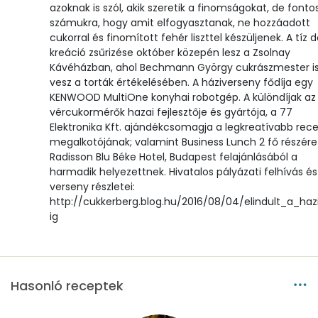
A vitamin (RAE):
99 micro
azoknak is szól, akik szeretik a finomságokat, de fonto
számukra, hogy amit elfogyasztanak, ne hozzáadott
cukorral és finomított fehér liszttel készüljenek. A tíz 
B6 vitamin:
0 mg
kreáció zsűrizése október közepén lesz a Zsolnay
Kávéházban, ahol Bechmann György cukrászmester is
B12 Vitamin:
0 micro
vesz a torták értékelésében. A háziverseny fődíja egy
KENWOOD MultiOne konyhai robotgép. A különdíjak az
E vitamin:
1 mg
vércukormérők hazai fejlesztője és gyártója, a 77
Elektronika Kft. ajándékcsomagja a legkreatívabb rec
C vitamin:
2 mg
megalkotójának; valamint Business Lunch 2 fő részére
Radisson Blu Béke Hotel, Budapest felajánlásából a
D vitamin:
7 micro
harmadik helyezettnek. Hivatalos pályázati felhívás és
verseny részletei:
http://cukkerberg.blog.hu/2016/08/04/elindult_a_ha
K vitamin:
2 micro
ig
Tiamin - B1 vitamin:
0 mg
Riboflavin - B2 vitamin:
0 mg
Hasonló receptek
Niacin - B3 vitamin:
2 mg