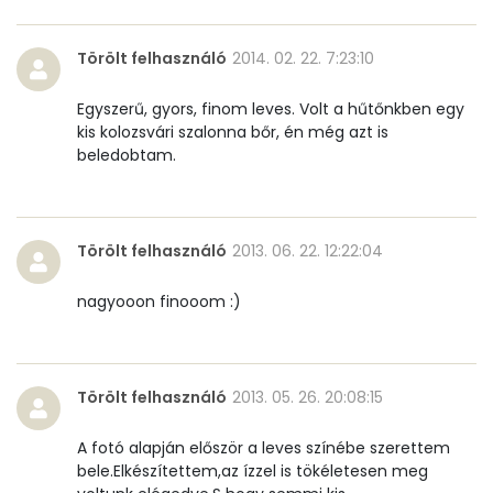
Tiamin - B1 vitamin:
0 mg
Törölt felhasználó
2014. 02. 22. 7:23:10
Riboflavin - B2 vitamin:
0 mg
Egyszerű, gyors, finom leves. Volt a hűtőnkben egy
Niacin - B3 vitamin:
2 mg
kis kolozsvári szalonna bőr, én még azt is
beledobtam.
Pantoténsav - B5 vitamin:
0 mg
Folsav - B9-vitamin:
69 micro
Törölt felhasználó
2013. 06. 22. 12:22:04
Kolin:
20 mg
nagyooon finooom :)
Retinol - A vitamin:
0 micro
α-karotin
859 micro
Törölt felhasználó
2013. 05. 26. 20:08:15
β-karotin
2875 micro
A fotó alapján először a leves színébe szerettem
β-crypt
0 micro
bele.Elkészítettem,az ízzel is tökéletesen meg