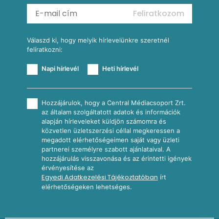
Mexikói kukoricasaláta
Reggeli receptek
Feliratkozom
További receptkategóriák
Válaszd ki, hogy melyik hírlevelünkre szeretnél
felíratkozni:
Napi hírlevél
Heti hírlevél
Hozzájárulok, hogy a Central Médiacsoport Zrt.
az általam szolgáltatott adatok és információk
alapján hírleveleket küldjön számomra és
közvetlen üzletszerzési céllal megkeressen a
megadott elérhetőségeimen saját vagy üzleti
partnerei személyre szabott ajánlataival. A
hozzájárulás visszavonása és az érintetti igények
érvényesítése az
Egyedi Adatkezelési Tájékoztatóban
írt
elérhetőségeken lehetséges.