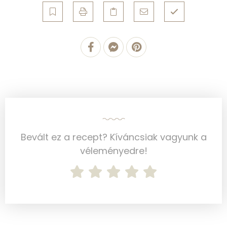
Többszörösen telítetlen zsírsav
2 g
Koleszterin
0 mg
Ásványi anyagok
Összesen
1549 g
Cink
1 mg
Szelén
3 mg
Bevált ez a recept? Kíváncsiak vagyunk a
véleményedre!
Kálcium
58 mg
Vas
2 mg
Magnézium
47 mg
Foszfor
110 mg