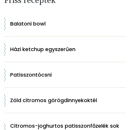
Friss receptek
Balatoni bowl
Házi ketchup egyszerűen
Patisszontócsni
Zöld citromos görögdinnyekoktél
Citromos-joghurtos patisszonfőzelék sok