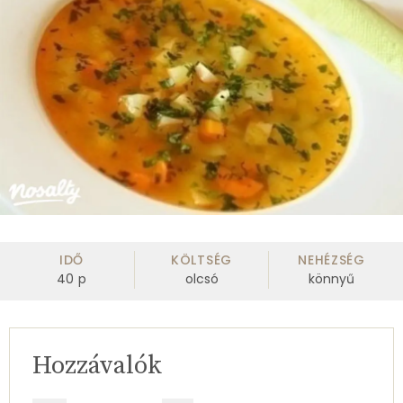
IDŐ
KÖLTSÉG
NEHÉZSÉG
40
p
olcsó
könnyű
Hozzávalók