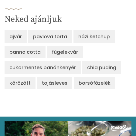
Neked ajánljuk
ajvár
pavlova torta
házi ketchup
panna cotta
fügelekvár
cukormentes banánkenyér
chia puding
körözött
tojásleves
borsófőzelék