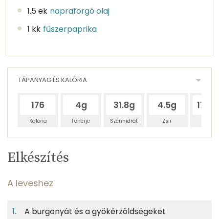
1.5 ek
napraforgó olaj
1 kk
fűszerpaprika
TÁPANYAG ÉS KALÓRIA
176
4g
31.8g
4.5g
179.
Kalória
Fehérje
Szénhidrát
Zsír
Víz
Egy
3
100
Elkészítés
adagban
adagban
grammban
TÁPANYAGTARTALOM
A leveshez
2%
15%
2%
Egy
3
100
Fehérje
Szénhidrát
Zsír
adagban
adagban
grammban
A burgonyát és a gyökérzöldségeket