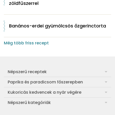
zöldfűszerrel
Banános-erdei gyümölcsös őzgerinctorta
Még több friss recept
Népszerű receptek
Frankfurti leves
Paprika és paradicsom főszerepben
Egyszerű muffin
Pan con Tomate
Kukoricás kedvencek a nyár végére
Aranygaluska
Paradicsom és paprika eltevése télre
Legfinomabb főtt kukorica
Népszerű kategóriák
Egyszerű paradicsomleves
Mézes-mascarponés sült paradicsom
Ropogós kukoricás fritters
Ebéd receptek