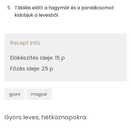
β-karotin
Tálalás előtt a hagymát és a paradicsomot
4g
napraforgó olaj
35 kcal
kidobjuk a levesből.
E vitamin:
0g
fűszerpaprika
0 kcal
Niacin - B3 vitamin:
Recept infó
Összesen
176 kcal
Fehérje
Előkészítés ideje
:
15 p
Összesen
4 g
Főzés ideje
:
25 p
Zsír
Összesen
4.5 g
gyors
magyar
Telített zsírsav
1 g
Gyors leves, hétköznapokra.
Egyszeresen telítetlen zsírsav:
2 g