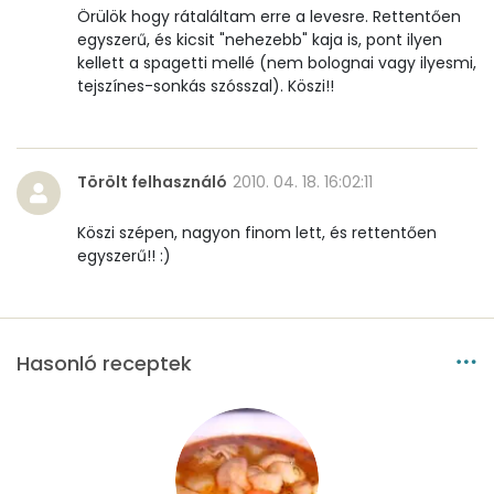
Örülök hogy rátaláltam erre a levesre. Rettentően
egyszerű, és kicsit "nehezebb" kaja is, pont ilyen
kellett a spagetti mellé (nem bolognai vagy ilyesmi,
tejszínes-sonkás szósszal). Köszi!!
Törölt felhasználó
2010. 04. 18. 16:02:11
Köszi szépen, nagyon finom lett, és rettentően
egyszerű!! :)
Hasonló receptek