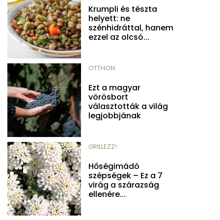
Krumpli és tészta
helyett: ne
szénhidráttal, hanem
ezzel az olcsó...
OTTHON
Ezt a magyar
vörösbort
választották a világ
legjobbjának
GRILLEZZ!
Hőségimádó
szépségek – Ez a 7
virág a szárazság
ellenére...