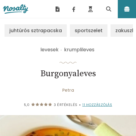
Nosalty
juhtúrós sztrapacska
sportszelet
zakuszk
levesek
krumplileves
Burgonyaleves
Petra
11
HOZZÁSZÓLÁS
5,0
3
ÉRTÉKELÉS
•