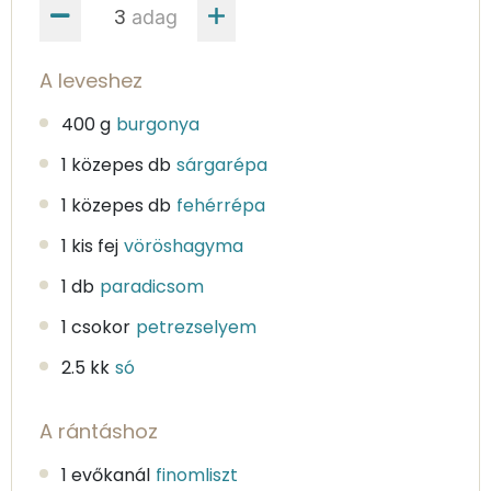
adag
A leveshez
400 g
burgonya
1 közepes db
sárgarépa
1 közepes db
fehérrépa
1 kis fej
vöröshagyma
1 db
paradicsom
1 csokor
petrezselyem
2.5 kk
só
A rántáshoz
1 evőkanál
finomliszt