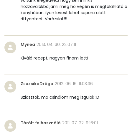
voltunk elégedve.S hogy semmi kis
hozzávalókból,ami még hó végén is megtalálható a
Likopin
858 micro
konyhában ilyen levest lehet seperc alatt
rittyenteni...Varázslat!!!
Lut-zea
946 micro
Összesen
176 kcal
Mynea
2013. 04. 30. 22:07:11
Kiváló recept, nagyon finom lett!
ZsuzsikaDrága
2012. 06. 16. 11:03:36
Sziasztok, ma csinálom meg izgulok :D
Törölt felhasználó
2011. 07. 22. 9:16:01