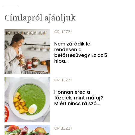
Címlapról ajánljuk
GRILLEZZ!
Nem záródik le
rendesen a
befőttesüveg? Ez az 5
hiba...
GRILLEZZ!
Honnan ered a
főzelék, mint műfaj?
Miért nincs rá szó...
GRILLEZZ!