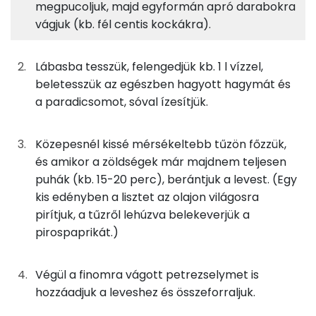
megpucoljuk, majd egyformán apró darabokra
A leveshez
2%
15%
2%
82%
vágjuk (kb. fél centis kockákra).
Fehérje
Szénhidrát
Zsír
Víz
133g
burgonya
77 kcal
TOP ásványi anyagok
Lábasba tesszük, felengedjük kb. 1 l vízzel,
27g
sárgarépa
10 kcal
Nátrium
beletesszük az egészben hagyott hagymát és
a paradicsomot, sóval ízesítjük.
30g
fehérrépa
19 kcal
Foszfor
17g
vöröshagyma
6 kcal
Kálcium
Közepesnél kissé mérsékeltebb tűzön főzzük,
és amikor a zöldségek már majdnem teljesen
33g
paradicsom
6 kcal
Magnézium
puhák (kb. 15-20 perc), berántjuk a levest. (Egy
kis edényben a lisztet az olajon világosra
15g
petrezselyem
5 kcal
Szelén
pirítjuk, a tűzről lehúzva belekeverjük a
pirospaprikát.)
3g
só
0 kcal
TOP vitaminok
C vitamin:
Végül a finomra vágott petrezselymet is
A rántáshoz
hozzáadjuk a leveshez és összeforraljuk.
Kolin:
5g
finomliszt
18 kcal