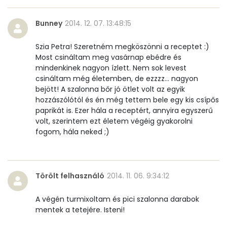
Bunney
2014. 12. 07. 13:48:15
Vitaminok
Szia Petra! Szeretném megköszönni a receptet :)
Összesen
0
Most csináltam meg vasárnap ebédre és
mindenkinek nagyon ízlett. Nem sok levest
A vitamin (RAE):
275 micro
csináltam még életemben, de ezzzz... nagyon
bejött! A szalonna bőr jó ötlet volt az egyik
B6 vitamin:
0 mg
hozzászólótól és én még tettem bele egy kis csípős
paprikát is. Ezer hála a receptért, annyira egyszerű
B12 Vitamin:
0 micro
volt, szerintem ezt életem végéig gyakorolni
fogom, hála neked ;)
E vitamin:
2 mg
C vitamin:
51 mg
Törölt felhasználó
2014. 11. 06. 9:34:12
D vitamin:
0 micro
A végén turmixoltam és pici szalonna darabok
mentek a tetejére. Isteni!
K vitamin:
260 micro