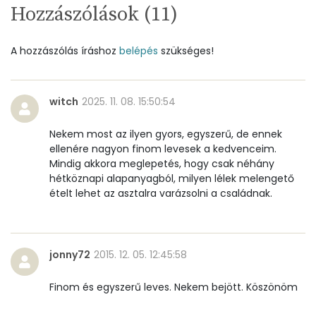
Hozzászólások (
11
)
Nátrium
1328 mg
A hozzászólás íráshoz
belépés
szükséges!
Réz
0 mg
Mangán
0 mg
witch
2025. 11. 08. 15:50:54
Nekem most az ilyen gyors, egyszerű, de ennek
Szénhidrát
ellenére nagyon finom levesek a kedvenceim.
Mindig akkora meglepetés, hogy csak néhány
Összesen
31.8 g
hétköznapi alapanyagból, milyen lélek melengető
ételt lehet az asztalra varázsolni a családnak.
Cukor
5 mg
Élelmi rost
5 mg
jonny72
2015. 12. 05. 12:45:58
Víz
Finom és egyszerű leves. Nekem bejött. Köszönöm
Összesen
179.3 g