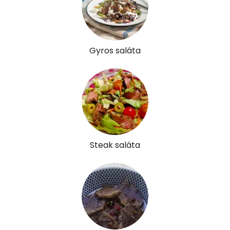
Pantoténsav - B5 vitamin:
0 mg
Folsav - B9-vitamin:
43 micro
Gyros saláta
Kolin:
33 mg
Retinol - A vitamin:
271 micro
α-karotin
8 micro
β-karotin
192 micro
Steak saláta
β-crypt
41 micro
Likopin
0 micro
Lut-zea
359 micro