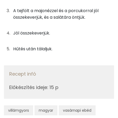
63g
sonka
86 kcal
A tejfölt a majonézzel és a porcukorral jól
Kálcium
összekeverjük, és a salátára öntjük.
63g
trappista sajt
220 kcal
Foszfor
Jól összekeverjük.
35g
csemegekukorica
30 kcal
Magnézium
Szelén
Hűtés után tálaljuk.
Az öntethez
TOP vitaminok
63g
tejföl
124 kcal
Kolin:
Recept infó
25g
majonéz
134 kcal
C vitamin:
1g
porcukor
2 kcal
Előkészítés ideje
:
15 p
Niacin - B3 vitamin:
Összesen
716 kcal
E vitamin:
villámgyors
magyar
vasárnapi ebéd
Lut-zea