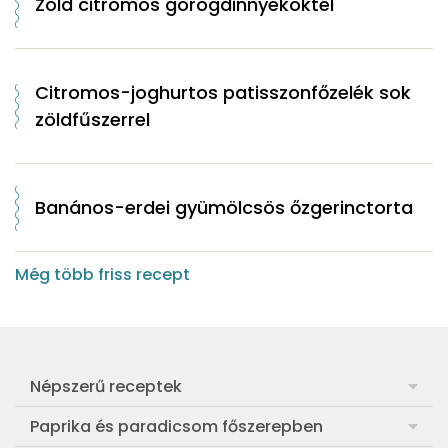
Zöld citromos görögdinnyekoktél
Citromos-joghurtos patisszonfőzelék sok
zöldfűszerrel
Banános-erdei gyümölcsös őzgerinctorta
Még több friss recept
Népszerű receptek
Frankfurti leves
Paprika és paradicsom főszerepben