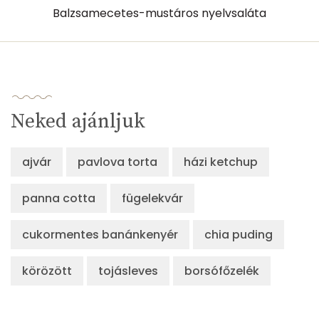
Balzsamecetes-mustáros nyelvsaláta
Összesen
716 kcal
Neked ajánljuk
ajvár
pavlova torta
házi ketchup
panna cotta
fügelekvár
cukormentes banánkenyér
chia puding
körözött
tojásleves
borsófőzelék