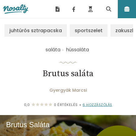
Nosalty
juhtúrós sztrapacska
sportszelet
zakuszk
saláta
hússaláta
Brutus saláta
Gyergyák Marcsi
6
HOZZÁSZÓLÁS
0,0
0
ÉRTÉKELÉS
•
Brutus Saláta