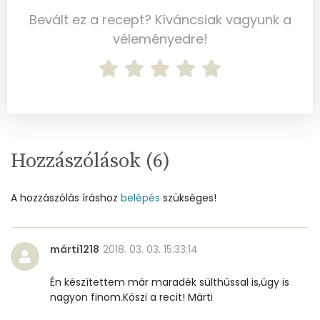
Ásványi anyagok
Bevált ez a recept? Kíváncsiak vagyunk a
Összesen
2982 g
véleményedre!
Cink
2 mg
Szelén
12 mg
Kálcium
479 mg
Hozzászólások (
6
)
Vas
1 mg
A hozzászólás íráshoz
belépés
szükséges!
Magnézium
38 mg
Foszfor
313 mg
márti1218
2018. 03. 03. 15:33:14
Nátrium
2138 mg
Én készítettem már maradék sülthússal is,úgy is
nagyon finom.Köszi a recit! Márti
Réz
0 mg