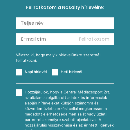
Csirkés-kukoricás pite
Tésztareceptek
Feliratkozom a Nosalty hírlevélre:
Carbonara
Shakshuka
Mexikói húsleves kukorica salsával
Saláták
Ratatouille
Almás-kéksajtos kukoricasaláta
Köretek
Mexikói kukoricasaláta
Reggeli receptek
Feliratkozom
További receptkategóriák
Válaszd ki, hogy melyik hírlevelünkre szeretnél
felíratkozni:
Napi hírlevél
Heti hírlevél
Hozzájárulok, hogy a Central Médiacsoport Zrt.
az általam szolgáltatott adatok és információk
alapján hírleveleket küldjön számomra és
közvetlen üzletszerzési céllal megkeressen a
megadott elérhetőségeimen saját vagy üzleti
partnerei személyre szabott ajánlataival. A
hozzájárulás visszavonása és az érintetti igények