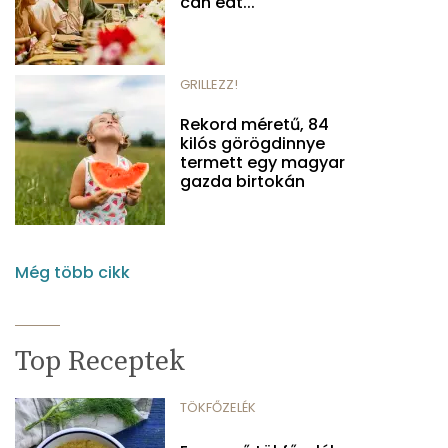
can eat...
GRILLEZZ!
Rekord méretű, 84
kilós görögdinnye
termett egy magyar
gazda birtokán
Még több cikk
Top Receptek
TÖKFŐZELÉK