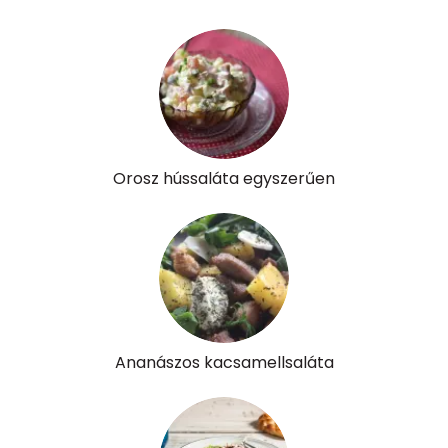
A vitamin (RAE):
289 micro
B6 vitamin:
0 mg
B12 Vitamin:
1 micro
E vitamin:
0 mg
Orosz hússaláta egyszerűen
C vitamin:
4 mg
D vitamin:
13 micro
K vitamin:
14 micro
Tiamin - B1 vitamin:
0 mg
Ananászos kacsamellsaláta
Riboflavin - B2 vitamin:
0 mg
Niacin - B3 vitamin:
1 mg