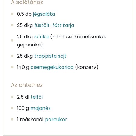
A salátához
0.5 db
jégsaláta
25 dkg
füstölt-főtt tarja
25 dkg
sonka
(lehet csirkemellsonka,
gépsonka)
25 dkg
trappista sajt
140 g
csemegekukorica
(konzerv)
Az öntethez
2.5 dl
tejföl
100 g
majonéz
1 teáskanál
porcukor