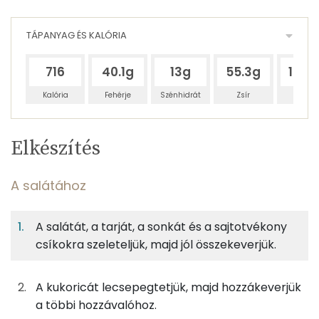
TÁPANYAG ÉS KALÓRIA
716
40.1g
13g
55.3g
146.1
Kalória
Fehérje
Szénhidrát
Zsír
Víz
Egy
4
100
Elkészítés
adagban
adagban
grammban
TÁPANYAGTARTALOM
A salátához
16%
5%
22%
Egy
4
100
Fehérje
Szénhidrát
Zsír
adagban
adagban
grammban
A salátát, a tarját, a sonkát és a sajtotvékony
csíkokra szeleteljük, majd jól összekeverjük.
A salátához
16%
5%
22%
57%
Fehérje
Szénhidrát
Zsír
Víz
50g
jégsaláta
7 kcal
A kukoricát lecsepegtetjük, majd hozzákeverjük
TOP ásványi anyagok
a többi hozzávalóhoz.
63g
füstölt-főtt tarja
113 kcal
Nátrium