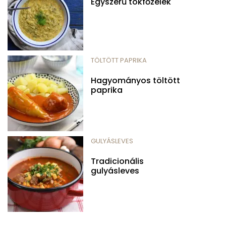
Egyszerű tökfőzelék
TÖLTÖTT PAPRIKA
Hagyományos töltött
paprika
GULYÁSLEVES
Tradicionális
gulyásleves