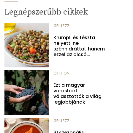
Legnépszerűbb cikkek
GRILLEZZ!
Krumpli és tészta
helyett: ne
szénhidráttal, hanem
ezzel az olcsó...
OTTHON
Ezt a magyar
vörösbort
választották a világ
legjobbjának
GRILLEZZ!
31 szezonális