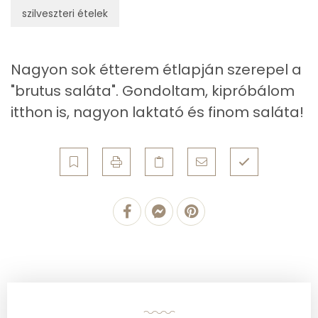
szilveszteri ételek
Fehérje
Nagyon sok étterem étlapján szerepel a
Összesen
40.1 g
"brutus saláta". Gondoltam, kipróbálom
itthon is, nagyon laktató és finom saláta!
Zsír
Összesen
55.3 g
Telített zsírsav
22 g
Egyszeresen telítetlen zsírsav:
9 g
Többszörösen telítetlen zsírsav
1 g
Koleszterin
114 mg