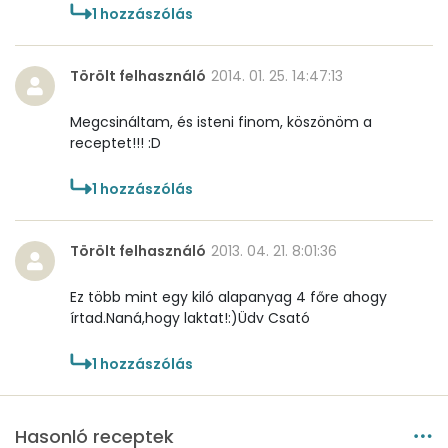
Mangán
1
hozzászólás
0 mg
Törölt felhasználó
2014. 01. 25. 14:47:13
Szénhidrát
Összesen
13 g
Megcsináltam, és isteni finom, köszönöm a
receptet!!! :D
Cukor
7 mg
1
hozzászólás
Élelmi rost
1 mg
Törölt felhasználó
2013. 04. 21. 8:01:36
Víz
Ez több mint egy kiló alapanyag 4 főre ahogy
írtad.Naná,hogy laktat!:)Üdv Csató
Összesen
146.1 g
1
hozzászólás
Vitaminok
Összesen
0
Hasonló receptek