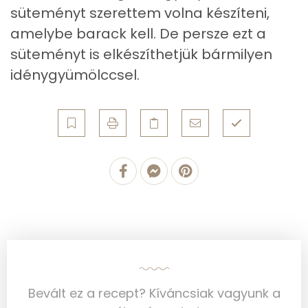
Koleszterin
73 mg
süteményt szerettem volna készíteni,
amelybe barack kell. De persze ezt a
Ásványi anyagok
süteményt is elkészíthetjük bármilyen
idénygyümölccsel.
Összesen
617.3 g
Cink
1 mg
Szelén
28 mg
Kálcium
162 mg
Vas
1 mg
Magnézium
28 mg
Foszfor
261 mg
Bevált ez a recept? Kíváncsiak vagyunk a
Nátrium
136 mg