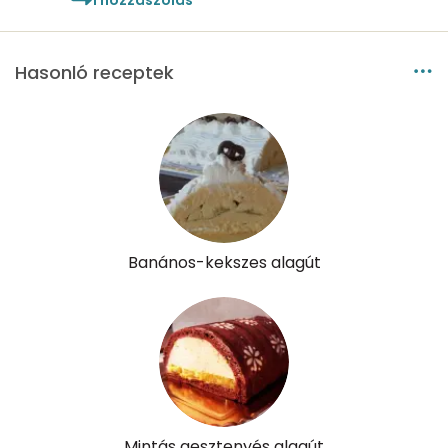
Hasonló receptek
Banános-kekszes alagút
Mintás gesztenyés alagút