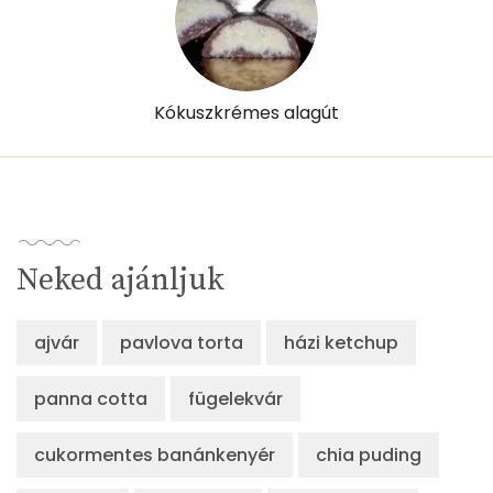
Kókuszkrémes alagút
Neked ajánljuk
ajvár
pavlova torta
házi ketchup
panna cotta
fügelekvár
cukormentes banánkenyér
chia puding