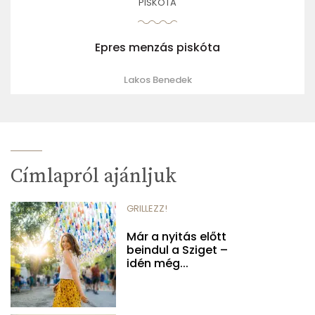
PISKÓTA
Epres menzás piskóta
Lakos Benedek
Címlapról ajánljuk
GRILLEZZ!
Már a nyitás előtt
beindul a Sziget –
idén még...