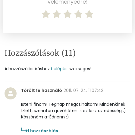
véleményedre!
Réz
0 mg
Mangán
0 mg
Szénhidrát
Hozzászólások (
11
)
Összesen
91 g
Cukor
41 mg
A hozzászólás íráshoz
belépés
szükséges!
Élelmi rost
3 mg
Törölt felhasználó
2011. 07. 24. 11:07:42
Víz
Isteni finom! Tegnap megcsináltam! Mindenkinek
ízlett, szerintem jövőhéten is ez lesz az édesség :)
Összesen
103.1 g
Köszönöm a-Édrienn :)
1
hozzászólás
Vitaminok