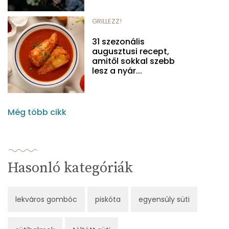
GRILLEZZ!
31 szezonális
augusztusi recept,
amitől sokkal szebb
lesz a nyár...
Még több cikk
Hasonló kategóriák
lekváros gombóc
piskóta
egyensúly süti