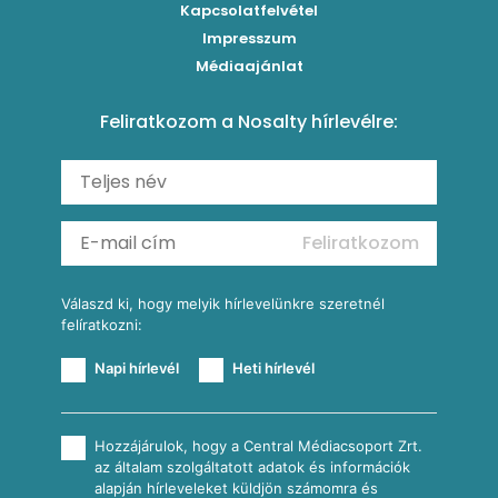
Brassói
Szaftos paprikás csirke
Kapcsolatfelvétel
Kukoricás-újhagymás lepény
Levesek
Impresszum
Roston csirkemell
Sült paprikás alfredo
Kukoricás tortilla
Torták
Médiaajánlat
Amerikai palacsinta
Paprikás-juhtúrós hajtovány
Csirkés-kukoricás pite
Tésztareceptek
Feliratkozom a Nosalty hírlevélre:
Carbonara
Shakshuka
Mexikói húsleves kukorica salsával
Saláták
Ratatouille
Almás-kéksajtos kukoricasaláta
Köretek
Mexikói kukoricasaláta
Reggeli receptek
Feliratkozom
További receptkategóriák
Válaszd ki, hogy melyik hírlevelünkre szeretnél
felíratkozni:
Napi hírlevél
Heti hírlevél
Hozzájárulok, hogy a Central Médiacsoport Zrt.
az általam szolgáltatott adatok és információk
alapján hírleveleket küldjön számomra és