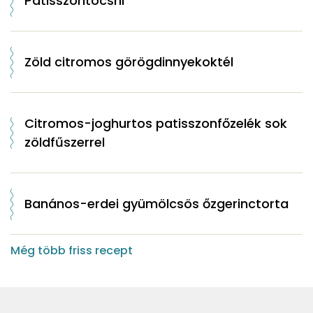
Patisszontócsni
Zöld citromos görögdinnyekoktél
Citromos-joghurtos patisszonfőzelék sok
zöldfűszerrel
Banános-erdei gyümölcsös őzgerinctorta
Még több friss recept