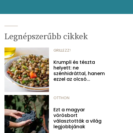
Legnépszerűbb cikkek
GRILLEZZ!
Krumpli és tészta
helyett: ne
szénhidráttal, hanem
ezzel az olcsó...
OTTHON
Ezt a magyar
vörösbort
választották a világ
legjobbjának