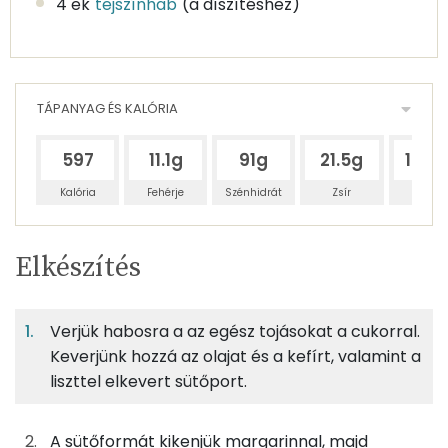
4 ek
tejszínhab
(a díszítéshez)
TÁPANYAG ÉS KALÓRIA
597
11.1g
91g
21.5g
103.1
Kalória
Fehérje
Szénhidrát
Zsír
Víz
Egy
6
100
Elkészítés
adagban
adagban
grammban
TÁPANYAGTARTALOM
Verjük habosra a az egész tojásokat a cukorral.
5%
40%
10%
Egy
6
100
Fehérje
Szénhidrát
Zsír
adagban
adagban
grammban
Keverjünk hozzá az olajat és a kefírt, valamint a
liszttel elkevert sütőport.
5%
40%
10%
45%
18g
tojás
23 kcal
Fehérje
Szénhidrát
Zsír
Víz
A sütőformát kikenjük margarinnal, majd