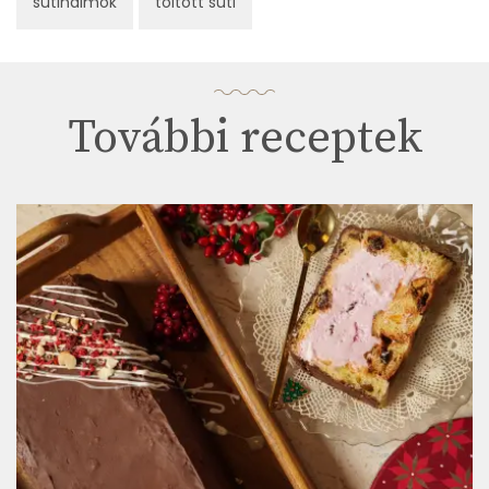
sütihalmok
töltött süti
További receptek