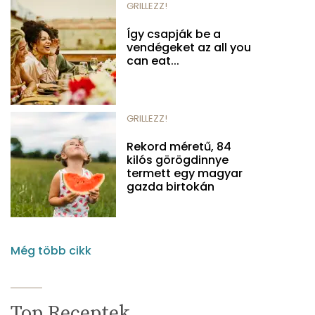
GRILLEZZ!
Így csapják be a
vendégeket az all you
can eat...
GRILLEZZ!
Rekord méretű, 84
kilós görögdinnye
termett egy magyar
gazda birtokán
Még több cikk
Top Receptek