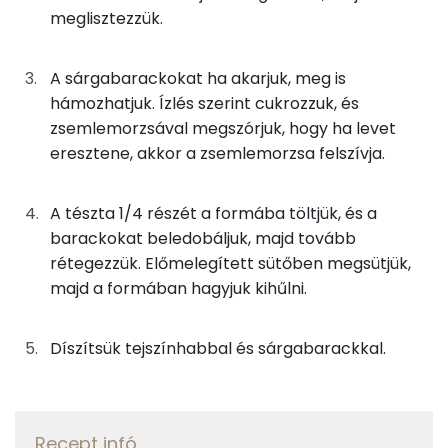
TOP ásványi anyagok
33g
cukor
129 kcal
meglisztezzük.
Foszfor
14g
napraforgó olaj
125 kcal
A sárgabarackokat ha akarjuk, meg is
Kálcium
hámozhatjuk. Ízlés szerint cukrozzuk, és
42g
kefir
25 kcal
zsemlemorzsával megszórjuk, hogy ha levet
Nátrium
eresztene, akkor a zsemlemorzsa felszívja.
60g
finomliszt
218 kcal
Szelén
1g
sütőpor
1 kcal
A tészta 1/4 részét a formába töltjük, és a
Magnézium
barackokat beledobáljuk, majd tovább
50g
sárgabarack
22 kcal
rétegezzük. Előmelegített sütőben megsütjük,
TOP vitaminok
majd a formában hagyjuk kihűlni.
2g
zsemlemorzsa
7 kcal
Kolin:
2g
margarin
12 kcal
Díszítsük tejszínhabbal és sárgabarackkal.
E vitamin:
3g
finomliszt
9 kcal
C vitamin:
10g
tejszínhab
26 kcal
Recept infó