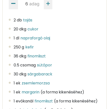
adag
2 db
tojás
20 dkg
cukor
1 dl
napraforgó olaj
250 g
kefir
36 dkg
finomliszt
0.5 csomag
sütőpor
30 dkg
sárgabarack
1 ek
zsemlemorzsa
1 ek
margarin
(a forma kikenéséhez)
1 evőkanál
finomliszt
(a forma kikenéséhez)