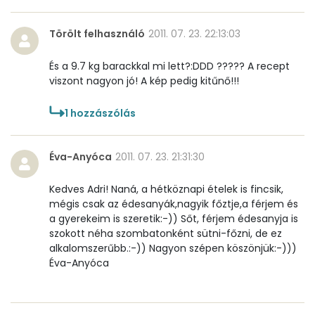
Összesen
0
Törölt felhasználó
2011. 07. 23. 22:13:03
A vitamin (RAE):
114 micro
És a 9.7 kg barackkal mi lett?:DDD ????? A recept
viszont nagyon jó! A kép pedig kitűnő!!!
B6 vitamin:
0 mg
1
hozzászólás
B12 Vitamin:
0 micro
E vitamin:
7 mg
Éva-Anyóca
2011. 07. 23. 21:31:30
C vitamin:
5 mg
Kedves Adri! Naná, a hétköznapi ételek is fincsik,
mégis csak az édesanyák,nagyik főztje,a férjem és
a gyerekeim is szeretik:-)) Sőt, férjem édesanyja is
D vitamin:
16 micro
szokott néha szombatonként sütni-főzni, de ez
alkalomszerűbb.:-)) Nagyon szépen köszönjük:-)))
K vitamin:
4 micro
Éva-Anyóca
Tiamin - B1 vitamin:
0 mg