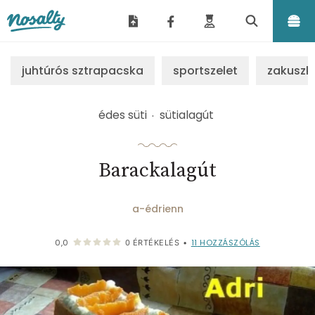
Nosalty
juhtúrós sztrapacska
sportszelet
zakuszk
édes süti
sütialagút
Barackalagút
a-édrienn
11
HOZZÁSZÓLÁS
0,0
0
ÉRTÉKELÉS
•