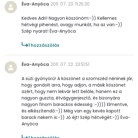
Éva-Anyóca
2011. 07. 23. 11:25:30
Lut-zea
134 micro
Kedves Adri! Nagyon köszönöm:-)) Kellemes
hétvégi pihenést, avagy munkát, ha az van:-))
Összesen
597 kcal
Szép nyarat! Éva-Anyóca
1
hozzászólás
Éva-Anyóca
2011. 07. 22. 23:51:51
A süti gyönyörű! A köszönet a szomszéd néninek jár,
hogy gondolt arra, hogy adjon, a másik köszönet
azért, hogy nem lekvár lett belőle, hanem ez a
nagyon guszta, étvágygerjesztő, és bizonyára
nagyon finom barackos édesség :-)))) Elmentve,
és elkészítendő:-)) Még van egy kevés kapott
barack nekem is:-)) Jó éjt! Szép hétvégét:-)) Éva-
Anyóca
1
hozzászólás