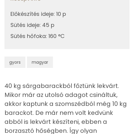
Niacin - B3 vitamin:
Előkészítés ideje
:
10 p
Összesen
597 kcal
β-karotin
Sütés ideje
:
45 p
Fehérje
Sütés hőfoka
:
160 °C
Összesen
11.1 g
gyors
magyar
Zsír
Összesen
21.5 g
40 kg sárgabarackból főztünk lekvárt.
Telített zsírsav
5 g
Mikor már az utolsó adagot csináltuk,
akkor kaptunk a szomszédból még 10 kg
Egyszeresen telítetlen zsírsav:
9 g
barackot. De már nem volt kedvünk
Többszörösen telítetlen zsírsav
6 g
abból is lekvárt készíteni, ebben a
borzasztó hőségben. Így olyan