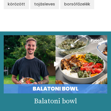
körözött
tojásleves
borsófőzelék
Balatoni bowl