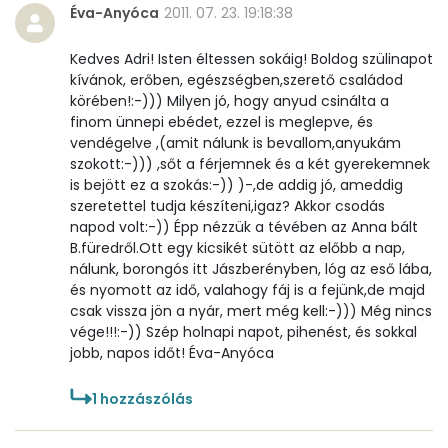
Riboflavin - B2 vitamin:
0 mg
Éva-Anyóca
2011. 07. 23. 19:18:38
Niacin - B3 vitamin:
1 mg
Kedves Adri! Isten éltessen sokáig! Boldog szülinapot
kívánok, erőben, egészségben,szerető családod
Pantoténsav - B5 vitamin:
0 mg
körében!:-))) Milyen jó, hogy anyud csinálta a
finom ünnepi ebédet, ezzel is meglepve, és
Folsav - B9-vitamin:
33 micro
vendégelve ,(amit nálunk is bevallom,anyukám
szokott:-))) ,sőt a férjemnek és a két gyerekemnek
is bejött ez a szokás:-)) )-,de addig jó, ameddig
Kolin:
64 mg
szeretettel tudja készíteni,igaz? Akkor csodás
napod volt:-)) Épp nézzük a tévében az Anna bált
Retinol - A vitamin:
68 micro
B.füredről.Ott egy kicsikét sütött az előbb a nap,
nálunk, borongós itt Jászberényben, lóg az eső lába,
α-karotin
9 micro
és nyomott az idő, valahogy fáj is a fejünk,de majd
csak vissza jön a nyár, mert még kell:-))) Még nincs
β-karotin
525 micro
vége!!!:-)) Szép holnapi napot, pihenést, és sokkal
jobb, napos időt! Éva-Anyóca
β-crypt
50 micro
1
hozzászólás
Likopin
0 micro