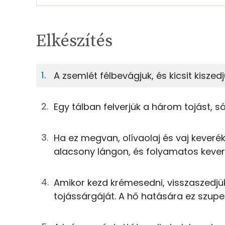
Egy adagban
1
TÁPANYAGTARTALOM
Elkészítés
11%
Fehérje
S
Egy adagban
1
A zsemlét félbevágjuk, és kicsit kiszedj
11%
11%
54g
zsemle
Fehérje
Szénhidrát
Egy tálban felverjük a három tojást, sóva
165g
tojás
TOP ásványi anyagok
Ha ez megvan, olívaolaj és vaj keverék
20g
tojássárgája
alacsony lángon, és folyamatos kever
Nátrium
0g
só
Foszfor
Amikor kezd krémesedni, visszaszedjü
0g
bors
tojássárgáját. A hő hatására ez szuper
Kálcium
20g
tej
Szelén