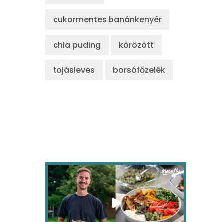
cukormentes banánkenyér
chia puding
körözött
tojásleves
borsófőzelék