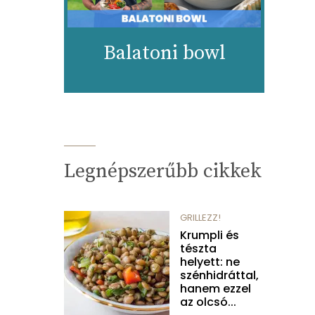
Balatoni bowl
Legnépszerűbb cikkek
GRILLEZZ!
Krumpli és
tészta
helyett: ne
szénhidráttal,
hanem ezzel
az olcsó...