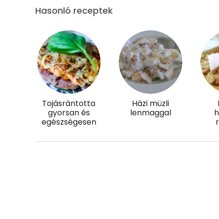
Hasonló receptek
Réz
Mangán
Szénhidrát
Összesen
Tojásrántotta
Házi müzli
gyorsan és
lenmaggal
Cukor
egészségesen
Élelmi rost
Víz
Összesen