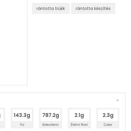
rántotta trükk
rántotta készítés
g
143.3g
787.2g
2.1g
2.3g
Víz
Koleszterin
Élelmi Rost
Cukor