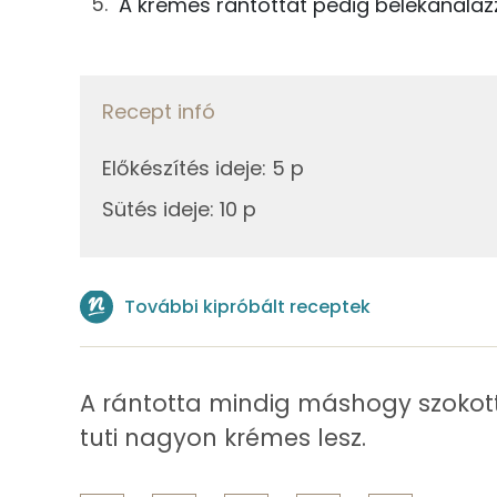
A krémes rántottát pedig belekanalazz
24g
olívaolaj
Magnézium
14g
vaj
Recept infó
Összesen
Fehérje
Előkészítés ideje
:
5 p
Összesen
Sütés ideje
:
10 p
Zsír
További kipróbált receptek
Összesen
Telített zsírsav
A rántotta mindig máshogy szokott 
Egyszeresen telítetlen zsírsav:
tuti nagyon krémes lesz.
Többszörösen telítetlen zsírsav