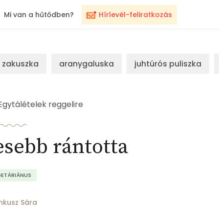
Mi van a hűtődben?
Hírlevél-feliratkozás
zakuszka
aranygaluska
juhtúrós puliszka
Egytálételek reggelire
sebb rántotta
GETÁRIÁNUS
nkusz Sára