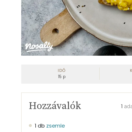
IDŐ
15
p
Hozzávalók
ad
1 db
zsemle