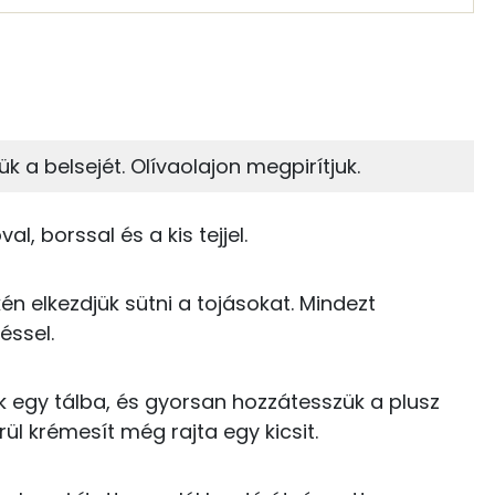
 adagban
100 grammban
11%
23%
zénhidrát
Zsír
 adagban
100 grammban
ük a belsejét. Olívaolajon megpirítjuk.
23%
56%
147 kcal
Zsír
Víz
l, borssal és a kis tejjel.
208 kcal
TOP vitaminok
én elkezdjük sütni a tojásokat. Mindezt
64 kcal
éssel.
Kolin:
0 kcal
E vitamin:
k egy tálba, és gyorsan hozzátesszük a plusz
0 kcal
ül krémesít még rajta egy kicsit.
Niacin - B3 vitamin:
11 kcal
Lut-zea