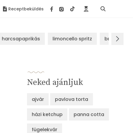
Receptbeküldés
harcsapaprikás
limoncello spritz
brassói sz
Neked ajánljuk
ajvár
pavlova torta
házi ketchup
panna cotta
fügelekvár