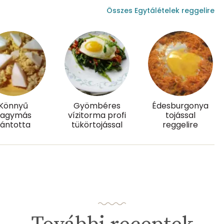
Összes Egytálételek reggelire
0 mg
1 mg
27.4 g
Könnyű
Gyömbéres
Édesburgonya
hagymás
vízitorma profi
tojással
2 mg
rántotta
tükörtojással
reggelire
2 mg
143.3 g