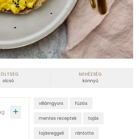
KÖLTSÉG
NEHÉZSÉG
olcsó
könnyű
villámgyors
fúziós
ag
mentes receptek
tojás
tojásreggeli
rántotta