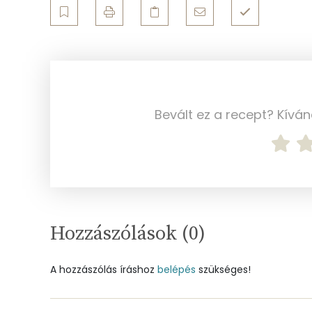
Koleszterin
Ásványi anyagok
Összesen
Bevált ez a recept? Kívá
Cink
Szelén
Kálcium
Vas
Hozzászólások (
0
)
Magnézium
A hozzászólás íráshoz
belépés
szükséges!
Foszfor
Nátrium