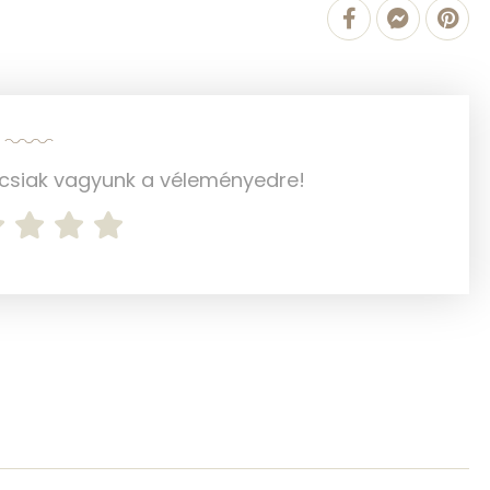
787 mg
1285 g
ncsiak vagyunk a véleményedre!
3 mg
74 mg
229 mg
5 mg
38 mg
425 mg
511 mg