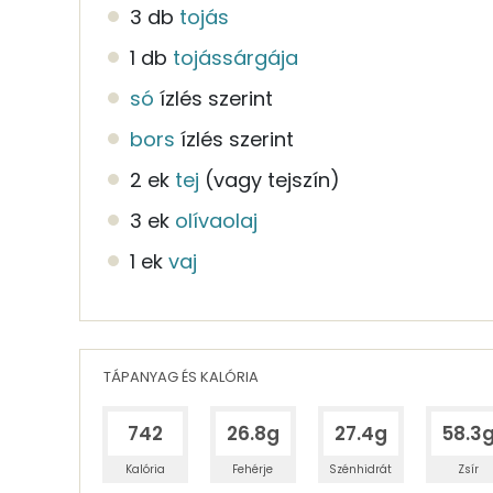
3 db
tojás
1 db
tojássárgája
só
ízlés szerint
bors
ízlés szerint
2 ek
tej
(vagy tejszín)
3 ek
olívaolaj
1 ek
vaj
TÁPANYAG ÉS KALÓRIA
742
26.8g
27.4g
58.3
Kalória
Fehérje
Szénhidrát
Zsír