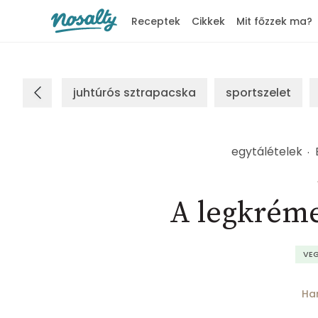
Receptek
Cikkek
Mit főzzek ma?
Nosalty
juhtúrós sztrapacska
sportszelet
egytálételek
A legkréme
VE
Ha