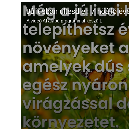
Júliusban ültesd el: 7 hőálló év
A videó AI alapú programmal készült.