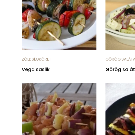
ZÖLDSÉGKÖRET
GÖRÖG SALÁT
Vega saslik
Görög salá