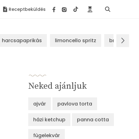
Receptbeküldés
harcsapaprikás
limoncello spritz
brassói sz
Neked ajánljuk
ajvár
pavlova torta
házi ketchup
panna cotta
fügelekvár