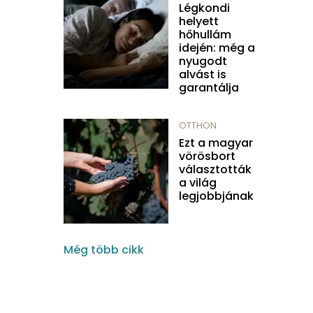
Légkondi
helyett
hőhullám
idején: még a
nyugodt
alvást is
garantálja
OTTHON
Ezt a magyar
vörösbort
választották
a világ
legjobbjának
Még több cikk