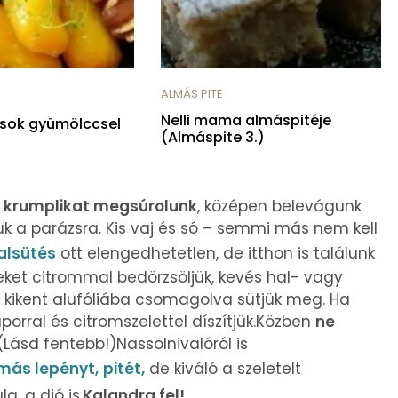
ALMÁS PITE
Nelli mama almáspitéje
húsok gyümölccsel
(Almáspite 3.)
ú
krumplikat megsúrolunk
, középen belevágunk
uk a parázsra. Kis vaj és só – semmi más nem kell
alsütés
ott elengedhetetlen, de itthon is találunk
eket citrommal bedörzsöljük, kevés hal- vagy
jal kikent alufóliába csomagolva sütjük meg. Ha
orral és citromszelettel díszítjük.Közben
ne
Lásd fentebb!)Nassolnivalóról is
más lepényt,
pitét,
de kiváló a szeletelt
, a dió is.
Kalandra fel!