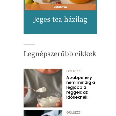
Jeges tea házilag
Legnépszerűbb cikkek
GRILLEZZ!
A zabpehely
nem mindig a
legjobb a
reggeli: az
időseknek...
GRILLEZZ!