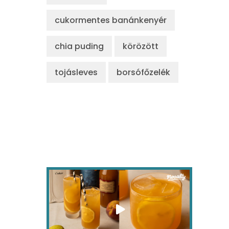
cukormentes banánkenyér
chia puding
körözött
tojásleves
borsófőzelék