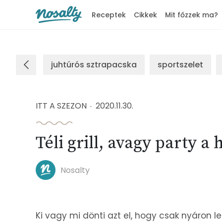
Receptek
Cikkek
Mit főzzek ma?
Nosalty
juhtúrós sztrapacska
sportszelet
ITT A SZEZON
2020.11.30.
Téli grill, avagy party a
Nosalty
Ki vagy mi dönti azt el, hogy csak nyáron le