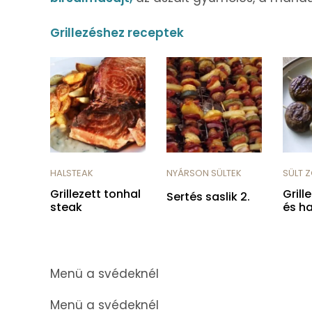
Grillezéshez receptek
HALSTEAK
NYÁRSON SÜLTEK
SÜLT 
Grillezett tonhal
Gril
Sertés saslik 2.
steak
és h
Menü a svédeknél
Menü a svédeknél