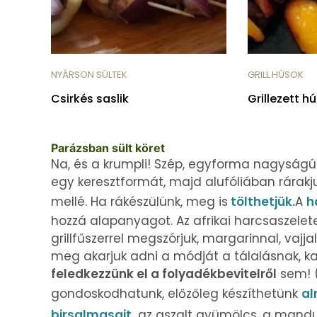
NYÁRSON SÜLTEK
GRILL HÚSOK
Csirkés saslik
Grillezett 
Parázsban sült köret
Na, és a krumpli! Szép, egyforma nagyság
egy keresztformát, majd alufóliában rárakj
mellé. Ha rákészülünk, meg is
tölthetjük.
A
h
hozzá alapanyagot. Az afrikai harcsaszelet
grillfűszerrel megszórjuk, margarinnal, vaj
meg akarjuk adni a módját a tálalásnak, kap
feledkezzünk el a folyadékbevitelről
sem! (
gondoskodhatunk, előzőleg készíthetünk
al
birsalmasajt,
az aszalt gyümölcs, a mandula