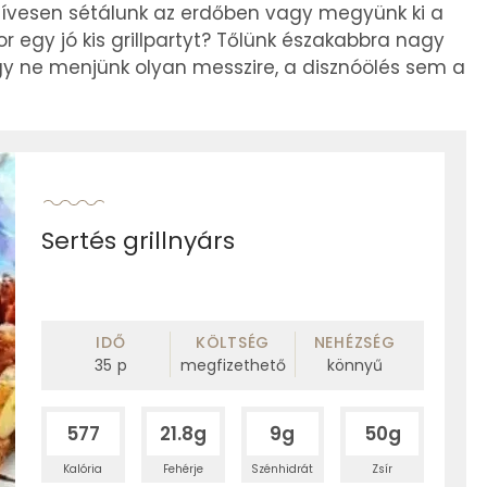
 szívesen sétálunk az erdőben vagy megyünk ki a
r egy jó kis grillpartyt? Tőlünk északabbra nagy
gy ne menjünk olyan messzire, a disznóölés sem a
Sertés grillnyárs
IDŐ
KÖLTSÉG
NEHÉZSÉG
35
p
megfizethető
könnyű
577
21.8g
9g
50g
Kalória
Fehérje
Szénhidrát
Zsír