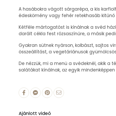
A hasábokra vágott sárgarépa, a kis karfiol
édeskömény vagy fehér retekhasáb kitűnő 
Kétféle mártogatóst is kínálnak a svéd ház
darált cékla fest rózsaszínűre, a másik p
Gyakran sütnek nyárson, kolbászt, sajtos vir
összeállítást, a vegetáriánusok gyümölcsö
De nézzük, mi a menü a svédeknél, akik a tél
salátákat kínálnak, az egyik mindenképpen 
Ajánlott videó