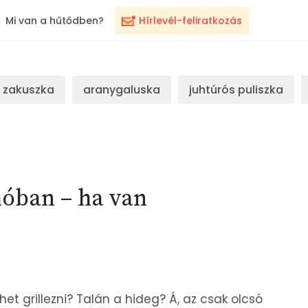
Mi van a hűtődben?
Hírlevél-feliratkozás
zakuszka
aranygaluska
juhtúrós puliszka
 hóban – ha van
het grillezni? Talán a hideg? Á, az csak olcsó