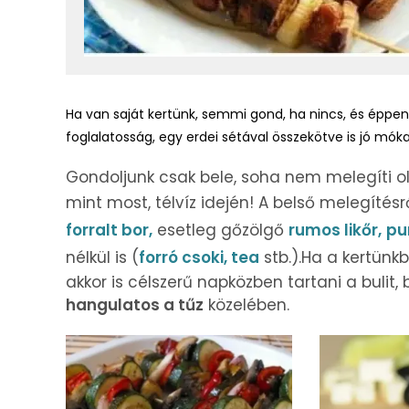
Ha van saját kertünk, semmi gond, ha nincs, és éppen 
foglalatosság, egy erdei sétával összekötve is jó móka
Gondoljunk csak bele, soha nem melegíti ol
mint most, télvíz idején! A belső melegíté
forralt bor,
esetleg gőzölgő
rumos likőr,
pu
nélkül is (
forró csoki,
tea
stb.).Ha a kertünk
akkor is célszerű napközben tartani a bulit
hangulatos a tűz
közelében.