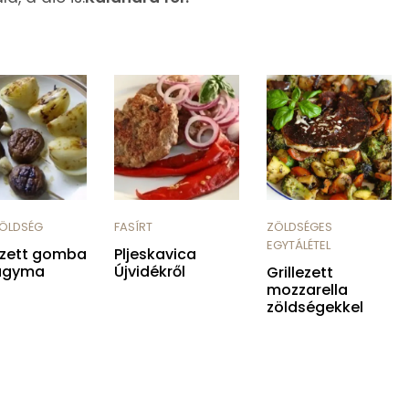
ZÖLDSÉG
FASÍRT
ZÖLDSÉGES
EGYTÁLÉTEL
lezett gomba
Pljeskavica
agyma
Újvidékről
Grillezett
mozzarella
zöldségekkel