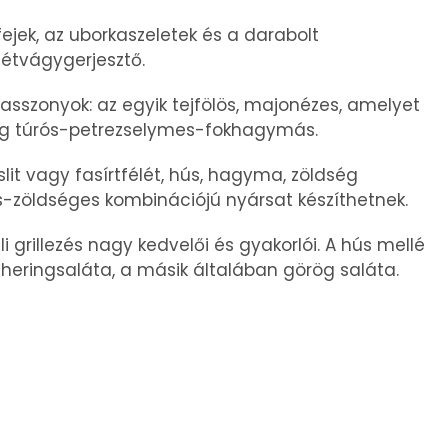
fejek, az uborkaszeletek és a darabolt
étvágygerjesztő.
iasszonyok: az egyik tejfölös, majonézes, amelyet
edig túrós-petrezselymes-fokhagymás.
slit vagy fasírtfélét, hús, hagyma, zöldség
s-zöldséges kombinációjú nyársat készíthetnek.
i grillezés nagy kedvelői és gyakorlói. A hús mellé
heringsaláta, a másik általában görög saláta.