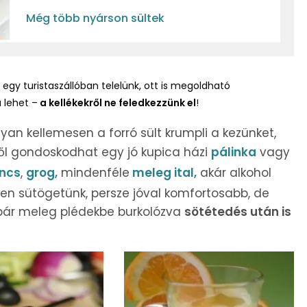
Még több nyárson sültek
egy turistaszállóban telelünk, ott is megoldható
 lehet –
a kellékekről ne feledkezzünk el
!
yan kellemesen a forró sült krumpli a kezünket,
sről gondoskodhat egy jó kupica házi
pálinka
vagy
ncs
,
grog,
mindenféle
meleg ital,
akár alkohol
ben sütögetünk, persze jóval komfortosabb, de
, bár meleg plédekbe burkolózva
sötétedés után is