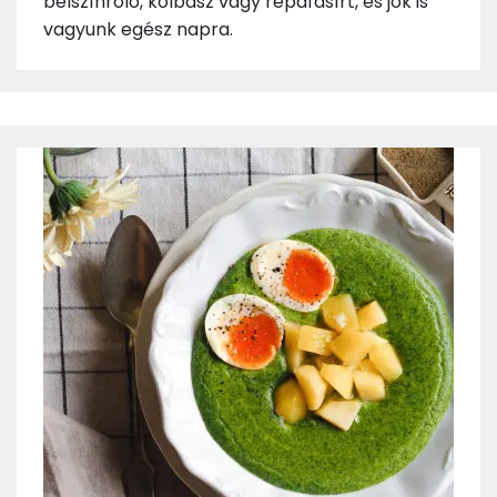
bélszínroló, kolbász vagy répafasírt, és jók is
vagyunk egész napra.