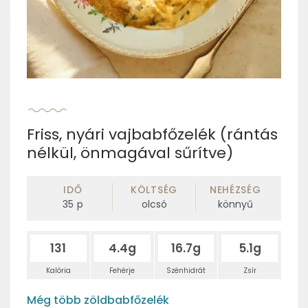
Friss, nyári vajbabfőzelék (rántás
nélkül, önmagával sűrítve)
IDŐ
KÖLTSÉG
NEHÉZSÉG
35
p
olcsó
könnyű
131
4.4g
16.7g
5.1g
Kalória
Fehérje
Szénhidrát
Zsír
Még több zöldbabfőzelék