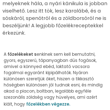
melyeknek hála, a nyári kánikula is jobban
viselhető. Lesz itt tök, lesz karalábé, és a
sóskáról, spenótról és a zöldborsóról ne is
beszéljünk! A legjobb főzelékreceptekkel
érkezünk.
A
főzelékeket s
enkinek sem kell bemutatni,
gyors, egyszerű, tápanyagban dús fogások,
amivel a könnyed ebéd, laktató vacsora
fogalmai egyaránt kipipálhatók. Nyáron
különösen szeretjük őket, hiszen a tikkasztó
hőségben különösen jól tudnak esni, és mindig
akad a piacon, boltban, legalább egyféle
szezonális zöldség vagy hüvelyes, ami azért
kiált, hogy
főzelékben végezze.