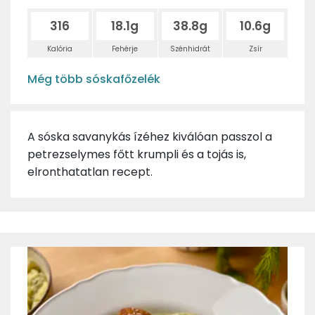
316
18.1g
38.8g
10.6g
Kalória
Fehérje
Szénhidrát
Zsír
Még több sóskafőzelék
A sóska savanykás ízéhez kiválóan passzol a
petrezselymes főtt krumpli és a tojás is,
elronthatatlan recept.