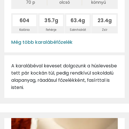
70
p
olcsó
könnyű
604
35.7g
63.4g
23.4g
Kalória
Fehérje
Szénhidrát
Zsír
Még több karalábéfőzelék
A karalábéval keveset dolgozunk a húslevesbe
tett pár kockán túl, pedig rendkívül sokoldalú
alapanyag, ráadásul főzelékként, fasírttal is
isteni.