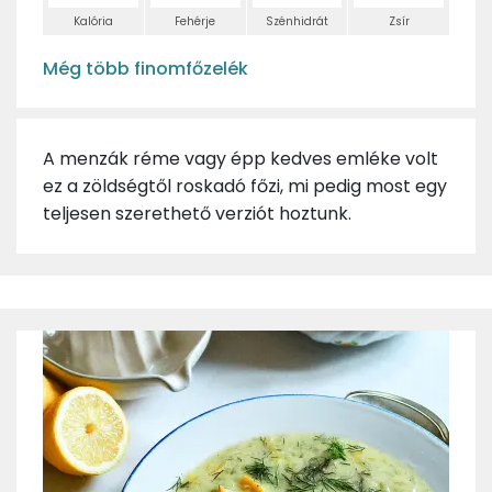
Kalória
Fehérje
Szénhidrát
Zsír
Még több finomfőzelék
A menzák réme vagy épp kedves emléke volt
ez a zöldségtől roskadó főzi, mi pedig most egy
teljesen szerethető verziót hoztunk.