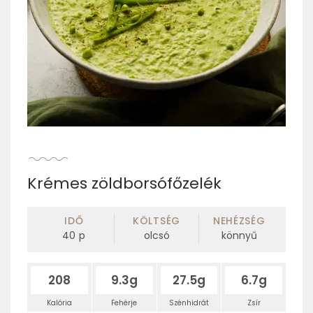
Krémes zöldborsófőzelék
IDŐ
KÖLTSÉG
NEHÉZSÉG
40
p
olcsó
könnyű
208
9.3g
27.5g
6.7g
Kalória
Fehérje
Szénhidrát
Zsír