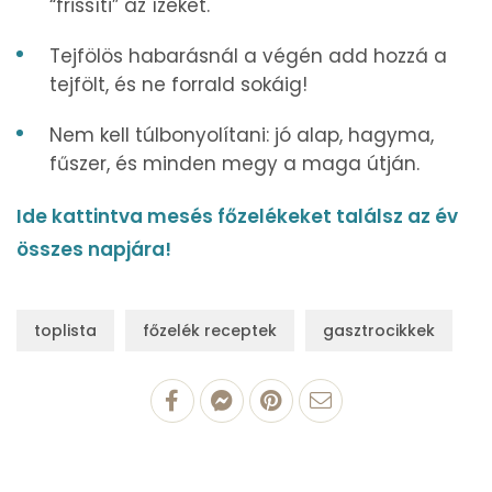
“frissíti” az ízeket.
Tejfölös habarásnál a végén add hozzá a
tejfölt, és ne forrald sokáig!
Nem kell túlbonyolítani: jó alap, hagyma,
fűszer, és minden megy a maga útján.
Ide kattintva mesés főzelékeket találsz az év
összes napjára!
toplista
főzelék receptek
gasztrocikkek