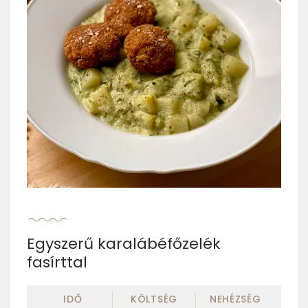
Egyszerű karalábéfőzelék
fasírttal
IDŐ
KÖLTSÉG
NEHÉZSÉG