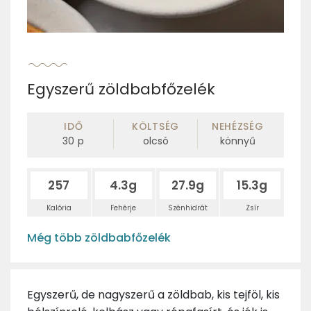
Egyszerű zöldbabfőzelék
IDŐ
KÖLTSÉG
NEHÉZSÉG
30
p
olcsó
könnyű
257
4.3g
27.9g
15.3g
Kalória
Fehérje
Szénhidrát
Zsír
Még több zöldbabfőzelék
Egyszerű, de nagyszerű a zöldbab, kis tejföl, kis