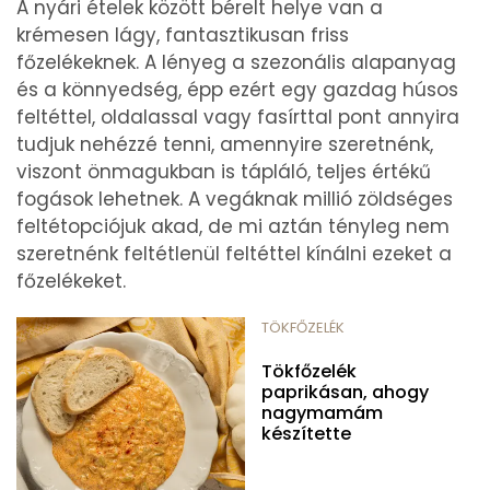
A nyári ételek között bérelt helye van a
krémesen lágy, fantasztikusan friss
főzelékeknek. A lényeg a szezonális alapanyag
és a könnyedség, épp ezért egy gazdag húsos
feltéttel, oldalassal vagy fasírttal pont annyira
tudjuk nehézzé tenni, amennyire szeretnénk,
viszont önmagukban is tápláló, teljes értékű
fogások lehetnek. A vegáknak millió zöldséges
feltétopciójuk akad, de mi aztán tényleg nem
szeretnénk feltétlenül feltéttel kínálni ezeket a
főzelékeket.
TÖKFŐZELÉK
Tökfőzelék
paprikásan, ahogy
nagymamám
készítette