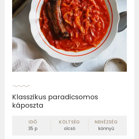
Klasszikus paradicsomos
káposzta
IDŐ
KÖLTSÉG
NEHÉZSÉG
35
p
olcsó
könnyű