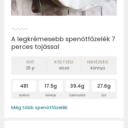
A legkrémesebb spenótfőzelék 7
perces tojással
IDŐ
KÖLTSÉG
NEHÉZSÉG
25
p
olcsó
könnyű
481
17.5g
39.4g
27.6g
Kalória
Fehérje
Szénhidrát
Zsír
Még több spenótfőzelék