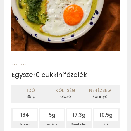
Egyszerű cukkinifőzelék
IDŐ
KÖLTSÉG
NEHÉZSÉG
35
p
olcsó
könnyű
184
5g
17.3g
10.5g
Kalória
Fehérje
Szénhidrát
Zsír