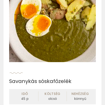
Savanykás sóskafőzelék
IDŐ
KÖLTSÉG
NEHÉZSÉG
45
p
olcsó
könnyű