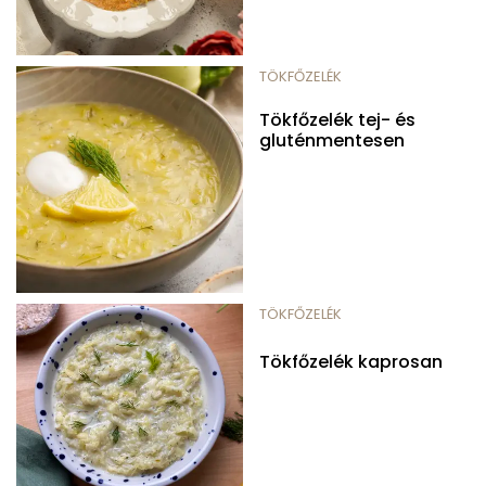
TÖKFŐZELÉK
Tökfőzelék tej- és
gluténmentesen
TÖKFŐZELÉK
Tökfőzelék kaprosan