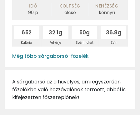
IDŐ
KÖLTSÉG
NEHÉZSÉG
90
p
olcsó
könnyű
652
32.1g
50g
36.8g
Kalória
Fehérje
Szénhidrát
Zsír
Még több sárgaborsó-főzelék
A sárgaborsó az a hüvelyes, ami egyszerűen
főzelékbe való hozzávalónak termett, abból is
kifejezetten főszereplőnek!