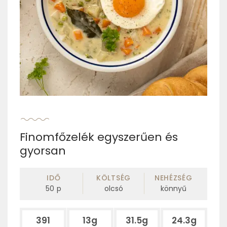
Finomfőzelék egyszerűen és
gyorsan
IDŐ
KÖLTSÉG
NEHÉZSÉG
50
p
olcsó
könnyű
391
13g
31.5g
24.3g