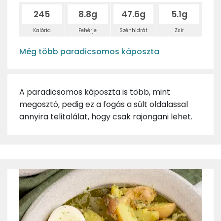
245
8.8g
47.6g
5.1g
Kalória
Fehérje
Szénhidrát
Zsír
Még több paradicsomos káposzta
A paradicsomos káposzta is több, mint
megosztó, pedig ez a fogás a sült oldalassal
annyira telitalálat, hogy csak rajongani lehet.