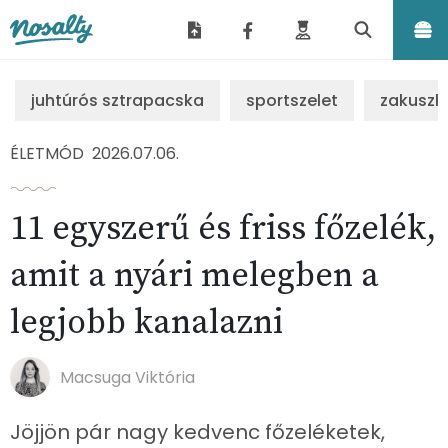
Nosalty
juhtúrós sztrapacska
sportszelet
zakuszk
ÉLETMÓD
2026.07.06.
11 egyszerű és friss főzelék,
amit a nyári melegben a
legjobb kanalazni
Macsuga Viktória
Jöjjön pár nagy kedvenc főzeléketek,