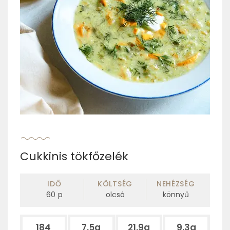
Cukkinis tökfőzelék
IDŐ
KÖLTSÉG
NEHÉZSÉG
60
p
olcsó
könnyű
184
7.5g
21.9g
9.3g