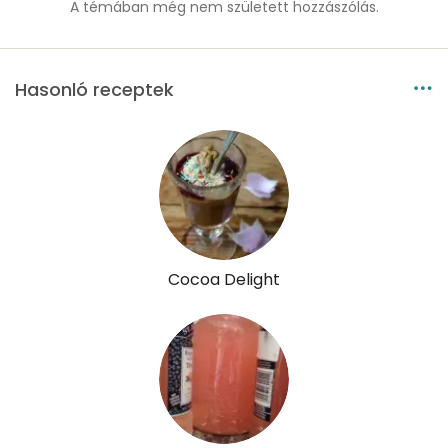
A témában még nem született hozzászólás.
Magnézium
6 mg
Hasonló receptek
Foszfor
13 mg
Nátrium
0 mg
Réz
0 mg
Mangán
0 mg
Cocoa Delight
Szénhidrát
Összesen
6.5 g
Cukor
5 mg
Élelmi rost
1 mg