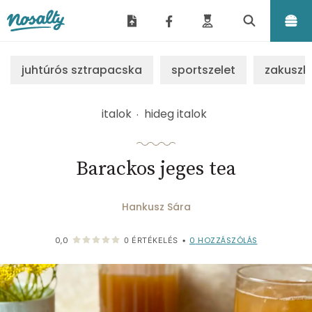
Nosalty
juhtúrós sztrapacska
sportszelet
zakuszk
italok
hideg italok
Barackos jeges tea
Hankusz Sára
0
HOZZÁSZÓLÁS
0,0
0
ÉRTÉKELÉS
•