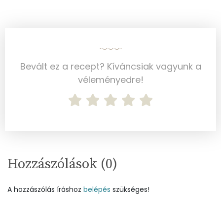
Telített zsírsav
0 g
Egyszeresen telítetlen zsírsav:
0 g
Többszörösen telítetlen zsírsav
0 g
Bevált ez a recept? Kíváncsiak vagyunk a
Koleszterin
0 mg
véleményedre!
Ásványi anyagok
Összesen
23.9 g
Cink
0 mg
Hozzászólások (
0
)
Szelén
0 mg
A hozzászólás íráshoz
belépés
szükséges!
Kálcium
4 mg
Vas
0 mg