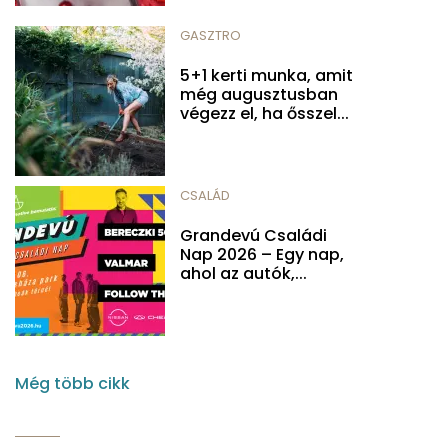
GASZTRO
5+1 kerti munka, amit
még augusztusban
végezz el, ha ősszel...
CSALÁD
Grandevú Családi
Nap 2026 – Egy nap,
ahol az autók,...
Még több cikk