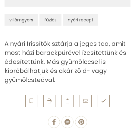
C vitamin:
villámgyors
fúziós
nyári recept
Kolin:
Niacin - B3 vitamin:
A nyári frissítők sztárja a jeges tea, amit
E vitamin:
most házi barackpürével ízesítettünk és
édesítettünk. Más gyümölccsel is
β-karotin
kipróbálhatjuk és akár zöld- vagy
gyümölcsteával.
Fehérje
Összesen
0.6 g
Zsír
Összesen
0.2 g