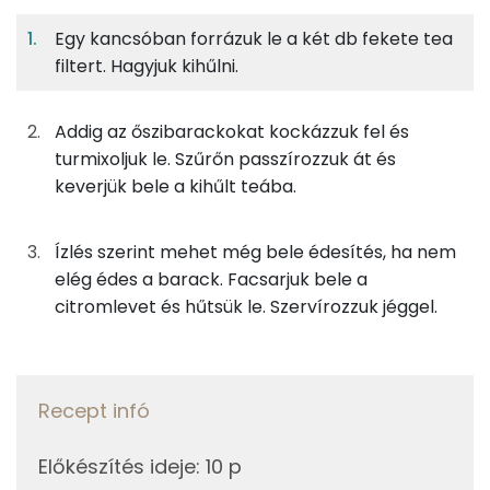
Egy kancsóban forrázuk le a két db fekete tea
1%
10%
0%
Egy
4
100
Fehérje
Szénhidrát
Zsír
adagban
adagban
grammban
filtert. Hagyjuk kihűlni.
1%
10%
0%
89%
Addig az őszibarackokat kockázzuk fel és
250g
fekete tea
0 kcal
Fehérje
Szénhidrát
Zsír
Víz
turmixoljuk le. Szűrőn passzírozzuk át és
TOP ásványi anyagok
64g
őszibarack
24 kcal
keverjük bele a kihűlt teába.
Foszfor
10g
citromlé
2 kcal
Ízlés szerint mehet még bele édesítés, ha nem
Magnézium
elég édes a barack. Facsarjuk bele a
citromlevet és hűtsük le. Szervírozzuk jéggel.
Összesen
26 kcal
Kálcium
Vas
Recept infó
Cink
Előkészítés ideje
:
10 p
TOP vitaminok