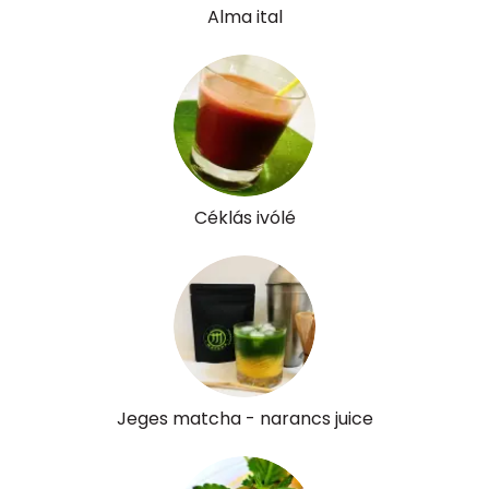
Alma ital
Víz
Összesen
63.4 g
Vitaminok
Összesen
0
Céklás ivólé
A vitamin (RAE):
10 micro
B6 vitamin:
0 mg
B12 Vitamin:
0 micro
E vitamin:
0 mg
Jeges matcha - narancs juice
C vitamin:
8 mg