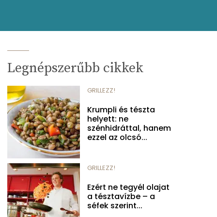
Legnépszerűbb cikkek
GRILLEZZ!
Krumpli és tészta
helyett: ne
szénhidráttal, hanem
ezzel az olcsó...
GRILLEZZ!
Ezért ne tegyél olajat
a tésztavízbe – a
séfek szerint...