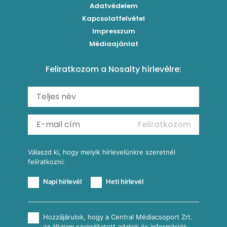
Grillezettkukorica-saláta fűszeres garnélanyársakkal
Egytálételek
Adatvédelem
Brassói
Szaftos paprikás csirke
Kapcsolatfelvétel
Kukoricás-újhagymás lepény
Levesek
Impresszum
Roston csirkemell
Sült paprikás alfredo
Kukoricás tortilla
Torták
Médiaajánlat
Amerikai palacsinta
Paprikás-juhtúrós hajtovány
Csirkés-kukoricás pite
Tésztareceptek
Feliratkozom a Nosalty hírlevélre:
Carbonara
Shakshuka
Mexikói húsleves kukorica salsával
Saláták
Ratatouille
Almás-kéksajtos kukoricasaláta
Köretek
Mexikói kukoricasaláta
Reggeli receptek
Feliratkozom
További receptkategóriák
Válaszd ki, hogy melyik hírlevelünkre szeretnél
felíratkozni:
Napi hírlevél
Heti hírlevél
Hozzájárulok, hogy a Central Médiacsoport Zrt.
az általam szolgáltatott adatok és információk