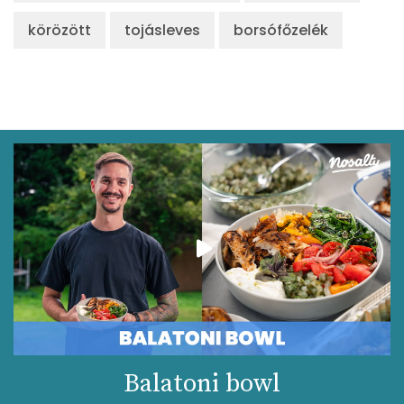
β-karotin
99 micro
körözött
tojásleves
borsófőzelék
β-crypt
41 micro
Likopin
0 micro
Lut-zea
57 micro
Összesen
26 kcal
Balatoni bowl