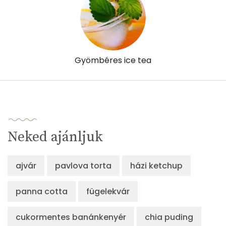
D vitamin:
0 micro
K vitamin:
2 micro
Tiamin - B1 vitamin:
0 mg
Gyömbéres ice tea
Riboflavin - B2 vitamin:
0 mg
Niacin - B3 vitamin:
1 mg
Pantoténsav - B5 vitamin:
0 mg
Neked ajánljuk
Folsav - B9-vitamin:
4 micro
ajvár
pavlova torta
házi ketchup
Kolin:
4 mg
panna cotta
fügelekvár
Retinol - A vitamin:
0 micro
cukormentes banánkenyér
chia puding
α-karotin
0 micro