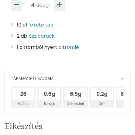
adag
10 dl
fekete tea
2 db
őszibarack
1 citromból nyert
citromlé
TÁPANYAG ÉS KALÓRIA
26
0.6g
6.5g
0.2g
63.4
Kalória
Fehérje
Szénhidrát
Zsír
Víz
Egy
4
100
Elkészítés
adagban
adagban
grammban
TÁPANYAGTARTALOM