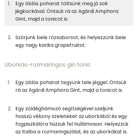
Egy öblös poharat töltsünk meg jó sok
jégkockával. Öntsük rá az Agárdi Amphora
Rózsaborsos-grapefruitos gin tonic
0%
6%
0%
94%
Gint, majd a tonicot is.
Fehérje
Szénhidrát
Zsír
Víz
20g
gin
46 kcal
TOP ásványi anyagok
Szórjunk bele rózsaborsot, és helyezzünk bele
60g
tonik
20 kcal
Foszfor
egy nagy karika grapefruitot.
0g
rózsabors
0 kcal
Kálcium
Uborkás-rozmaringos gin tonic
160g
grépfrút
26 kcal
Magnézium
Egy öblös poharat tegyünk tele jéggel. Öntsük
0g
jégkocka
0 kcal
Nátrium
rá az Agárdi Amphora Gint, majd a tonicot is.
Vas
Uborkás-rozmaringos gin tonic
Egy zöldéghámozó segítségével szeljünk
TOP vitaminok
20g
gin
46 kcal
hosszú vékony szeleteket az uborkából és egy
fogpiszkálóra húzzuk fel hullámosan. Helyezzük
C vitamin:
60g
tonik
20 kcal
az italba a rozmaringszálat, és az uborkákat is.
Kolin: