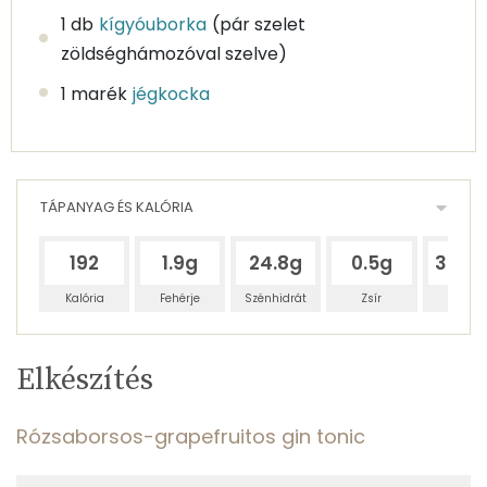
1 db
kígyóuborka
(pár szelet
zöldséghámozóval szelve)
1 marék
jégkocka
TÁPANYAG ÉS KALÓRIA
192
1.9g
24.8g
0.5g
395.
Kalória
Fehérje
Szénhidrát
Zsír
Víz
Egy
2
100
Elkészítés
adagban
adagban
grammban
TÁPANYAGTARTALOM
Rózsaborsos-grapefruitos gin tonic
0%
6%
0%
Egy
2
100
Fehérje
Szénhidrát
Zsír
adagban
adagban
grammban