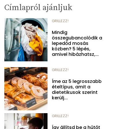
Címlapról ajánljuk
GRILLEZZ!
Mindig
összegubancolódik a
lepedőd mosás
közben? 5 lépés,
amivel hibázhatsz,...
GRILLEZZ!
Íme az 5 legrosszabb
ételtípus, amit a
dietetikusok szerint
kerülj...
GRILLEZZ!
Így állítsd be a hűtőt