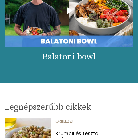
Balatoni bowl
Legnépszerűbb cikkek
GRILLEZZ!
Krumpli és tészta