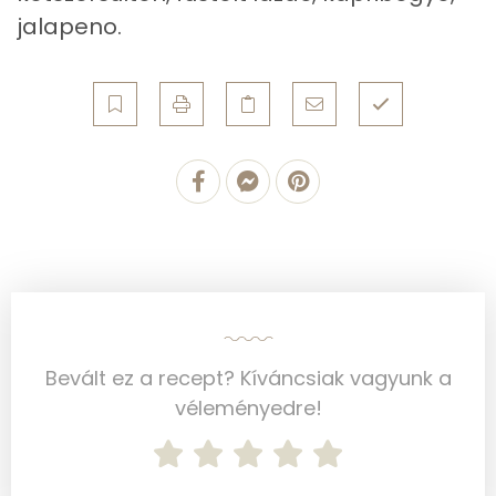
jalapeno.
Többszörösen telítetlen zsírsav
0 g
Koleszterin
0 mg
Ásványi anyagok
Összesen
166.9 g
Cink
1 mg
Szelén
1 mg
Kálcium
53 mg
Bevált ez a recept? Kíváncsiak vagyunk a
véleményedre!
Vas
1 mg
Magnézium
35 mg