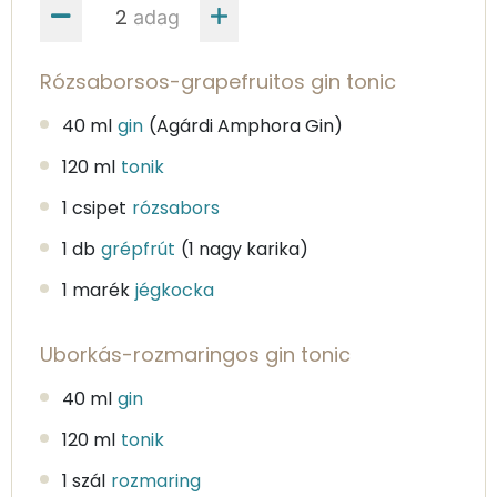
adag
Rózsaborsos-grapefruitos gin tonic
40 ml
gin
(Agárdi Amphora Gin)
120 ml
tonik
1 csipet
rózsabors
1 db
grépfrút
(1 nagy karika)
1 marék
jégkocka
Uborkás-rozmaringos gin tonic
40 ml
gin
120 ml
tonik
1 szál
rozmaring