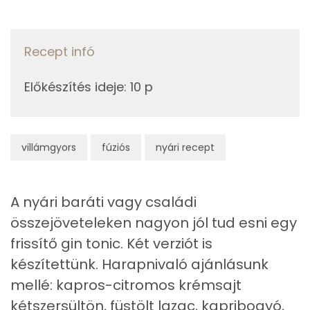
4g
rozmaring
5 kcal
Likopin
200g
kígyóuborka
29 kcal
Recept infó
β-karotin
0g
jégkocka
0 kcal
Előkészítés ideje
:
10 p
Niacin - B3 vitamin:
Összesen
192 kcal
Fehérje
villámgyors
fúziós
nyári recept
Összesen
1.9 g
A nyári baráti vagy családi
Zsír
összejöveteleken nagyon jól tud esni egy
Összesen
0.5 g
frissítő gin tonic. Két verziót is
készítettünk. Harapnivaló ajánlásunk
Telített zsírsav
0 g
mellé: kapros-citromos krémsajt
kétszersültön, füstölt lazac, kapribogyó,
Egyszeresen telítetlen zsírsav:
0 g