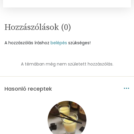
Foszfor
57 mg
Nátrium
20 mg
Hozzászólások (
0
)
Réz
0 mg
A hozzászólás íráshoz
belépés
szükséges!
Mangán
0 mg
A témában még nem született hozzászólás.
Szénhidrát
Összesen
24.8 g
Hasonló receptek
Cukor
19 mg
Élelmi rost
2 mg
Víz