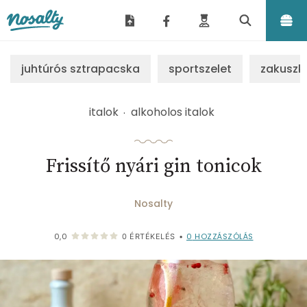
Nosalty
juhtúrós sztrapacska
sportszelet
zakuszk
italok
alkoholos italok
Frissítő nyári gin tonicok
Nosalty
0
HOZZÁSZÓLÁS
0,0
0
ÉRTÉKELÉS
•