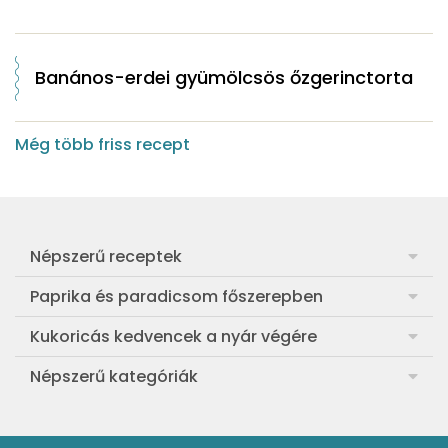
Banános-erdei gyümölcsös őzgerinctorta
Még több friss recept
Népszerű receptek
Frankfurti leves
Paprika és paradicsom főszerepben
Egyszerű muffin
Pan con Tomate
Kukoricás kedvencek a nyár végére
Aranygaluska
Paradicsom és paprika eltevése télre
Legfinomabb főtt kukorica
Népszerű kategóriák
Egyszerű paradicsomleves
Mézes-mascarponés sült paradicsom
Ropogós kukoricás fritters
Ebéd receptek
Egyszerű krumplifőzelék
Paradicsomos húsgombóc
Bang bang kukorica
Aprósütemények