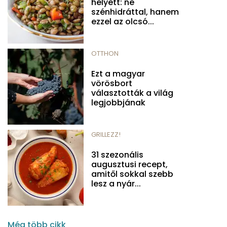
helyett: ne
szénhidráttal, hanem
ezzel az olcsó...
OTTHON
Ezt a magyar
vörösbort
választották a világ
legjobbjának
GRILLEZZ!
31 szezonális
augusztusi recept,
amitől sokkal szebb
lesz a nyár...
Még több cikk