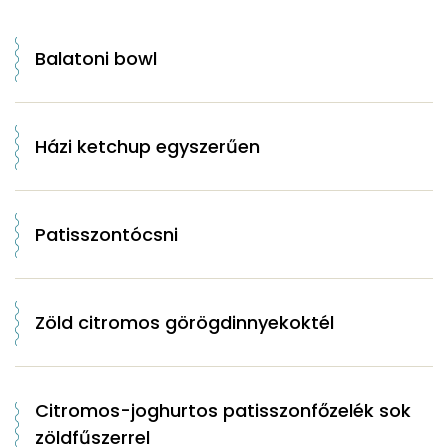
Balatoni bowl
Házi ketchup egyszerűen
Patisszontócsni
Zöld citromos görögdinnyekoktél
Citromos-joghurtos patisszonfőzelék sok
zöldfűszerrel