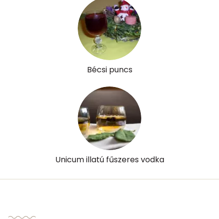
Tiamin - B1 vitamin:
0 mg
Riboflavin - B2 vitamin:
0 mg
Niacin - B3 vitamin:
0 mg
Bécsi puncs
Pantoténsav - B5 vitamin:
0 mg
Folsav - B9-vitamin:
25 micro
Kolin:
18 mg
Retinol - A vitamin:
0 micro
Unicum illatú fűszeres vodka
α-karotin
25 micro
β-karotin
529 micro