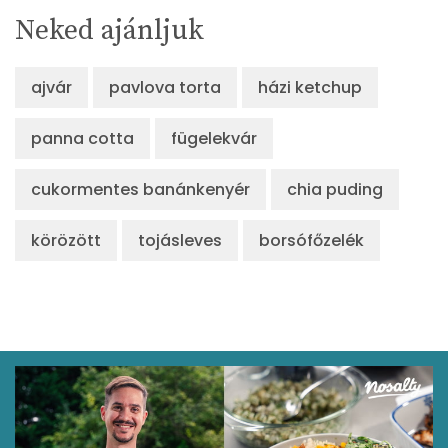
β-crypt
55 micro
Neked ajánljuk
Likopin
908 micro
ajvár
pavlova torta
házi ketchup
Lut-zea
49 micro
panna cotta
fügelekvár
Összesen
192 kcal
cukormentes banánkenyér
chia puding
körözött
tojásleves
borsófőzelék