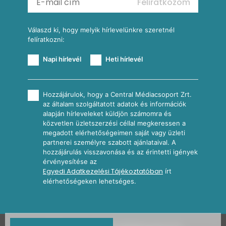
Feliratkozom
További receptkategóriák
Válaszd ki, hogy melyik hírlevelünkre szeretnél
felíratkozni:
Napi hírlevél
Heti hírlevél
Hozzájárulok, hogy a Central Médiacsoport Zrt.
az általam szolgáltatott adatok és információk
alapján hírleveleket küldjön számomra és
közvetlen üzletszerzési céllal megkeressen a
megadott elérhetőségeimen saját vagy üzleti
partnerei személyre szabott ajánlataival. A
hozzájárulás visszavonása és az érintetti igények
érvényesítése az
Egyedi Adatkezelési Tájékoztatóban
írt
elérhetőségeken lehetséges.