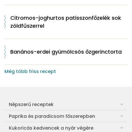
Citromos-joghurtos patisszonfőzelék sok
zöldfűszerrel
Banános-erdei gyümölcsös őzgerinctorta
Még több friss recept
Népszerű receptek
Frankfurti leves
Paprika és paradicsom főszerepben
Egyszerű muffin
Pan con Tomate
Kukoricás kedvencek a nyár végére