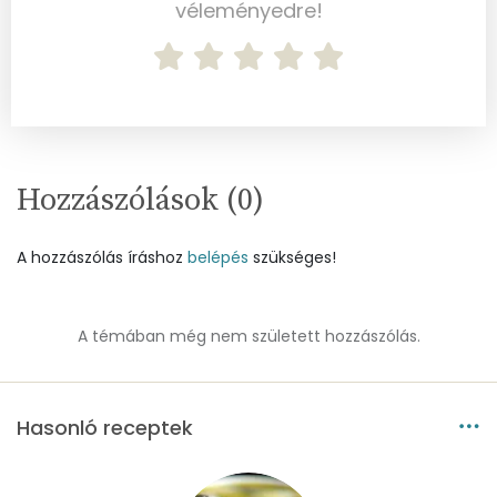
véleményedre!
Kálcium
133 mg
Vas
4 mg
Magnézium
37 mg
Foszfor
47 mg
Hozzászólások (
0
)
Nátrium
46 mg
A hozzászólás íráshoz
belépés
szükséges!
Réz
0 mg
Mangán
1 mg
A témában még nem született hozzászólás.
Szénhidrát
Hasonló receptek
Összesen
9.3 g