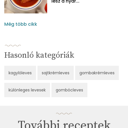
lesz a nyár...
Még több cikk
Hasonló kategóriák
kagylóleves
sajtkrémleves
gombakrémleves
különleges levesek
gombócleves
További receptek