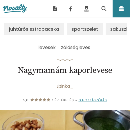
Nosalty
juhtúrós sztrapacska
sportszelet
zakuszk
levesek
zöldségleves
Nagymamám kaporlevese
Lizinka_
0
HOZZÁSZÓLÁS
5,0
1
ÉRTÉKELÉS
•