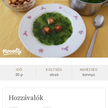
IDŐ
KÖLTSÉG
NEHÉZSÉG
30
p
olcsó
könnyű
Hozzávalók