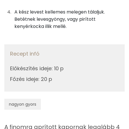
97 kcal
Vas
A kész levest kellemes melegen tálaljuk.
TOP vitaminok
Betétnek levesgyöngy, vagy pirított
kenyérkocka illik mellé.
C vitamin:
E vitamin:
Recept infó
Niacin - B3 vitamin:
Kolin:
Előkészítés ideje
:
10 p
Főzés ideje
:
20 p
A vitamin (RAE):
Fehérje
nagyon gyors
Összesen
2.8 g
A finomra aprított kapornak legalább 4