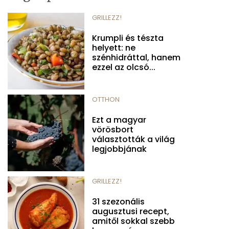
GRILLEZZ!
Krumpli és tészta
helyett: ne
szénhidráttal, hanem
ezzel az olcsó...
OTTHON
Ezt a magyar
vörösbort
választották a világ
legjobbjának
GRILLEZZ!
31 szezonális
augusztusi recept,
amitől sokkal szebb