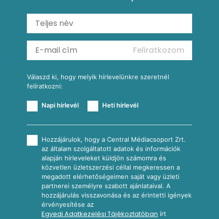
Shakshuka
Mexikói húsleves kukorica salsával
Saláták
Ratatouille
Almás-kéksajtos kukoricasaláta
Köretek
Mexikói kukoricasaláta
Reggeli receptek
Feliratkozom
További receptkategóriák
Válaszd ki, hogy melyik hírlevelünkre szeretnél
felíratkozni:
Napi hírlevél
Heti hírlevél
Hozzájárulok, hogy a Central Médiacsoport Zrt.
az általam szolgáltatott adatok és információk
alapján hírleveleket küldjön számomra és
közvetlen üzletszerzési céllal megkeressen a
megadott elérhetőségeimen saját vagy üzleti
partnerei személyre szabott ajánlataival. A
hozzájárulás visszavonása és az érintetti igények
érvényesítése az
Egyedi Adatkezelési Tájékoztatóban
írt