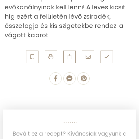
Zsír
evőkanálnyinak kell lenni! A leves kicsit
Összesen
6.1 g
híg ezért a felületén lévő zsiradék,
összefogja és kis szigetekbe rendezi a
Telített zsírsav
1 g
vágott kaprot.
Egyszeresen telítetlen zsírsav:
3 g
Többszörösen telítetlen zsírsav
2 g
Koleszterin
0 mg
Ásványi anyagok
Összesen
270.3 g
Cink
1 mg
Szelén
2 mg
Bevált ez a recept? Kíváncsiak vagyunk a