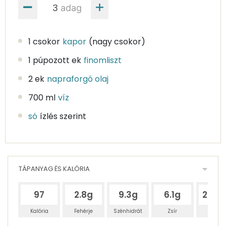
adag
1 csokor
kapor
(nagy csokor)
1 púpozott ek
finomliszt
2 ek
napraforgó olaj
700 ml
víz
só
ízlés szerint
TÁPANYAG ÉS KALÓRIA
97
2.8g
9.3g
6.1g
285.
Kalória
Fehérje
Szénhidrát
Zsír
Víz