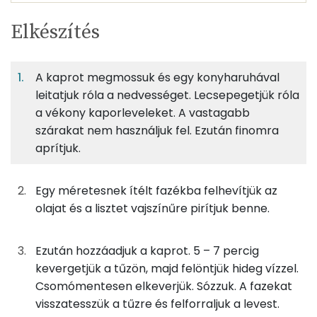
Egy
3
100
Elkészítés
adagban
adagban
grammban
TÁPANYAGTARTALOM
A kaprot megmossuk és egy konyharuhával
1%
3%
2%
Egy
3
100
Fehérje
Szénhidrát
Zsír
adagban
adagban
grammban
leitatjuk róla a nedvességet. Lecsepegetjük róla
a vékony kaporleveleket. A vastagabb
szárakat nem használjuk fel. Ezután finomra
1%
3%
2%
94%
60g
kapor
26 kcal
Fehérje
Szénhidrát
Zsír
Víz
aprítjuk.
TOP ásványi anyagok
7g
finomliszt
24 kcal
Egy méretesnek ítélt fazékba felhevítjük az
Kálcium
5g
napraforgó olaj
47 kcal
olajat és a lisztet vajszínűre pirítjuk benne.
Foszfor
233g
víz
0 kcal
Ezután hozzáadjuk a kaprot. 5 – 7 percig
Nátrium
kevergetjük a tűzön, majd felöntjük hideg vízzel.
0g
só
0 kcal
Csomómentesen elkeverjük. Sózzuk. A fazekat
Magnézium
visszatesszük a tűzre és felforraljuk a levest.
Összesen