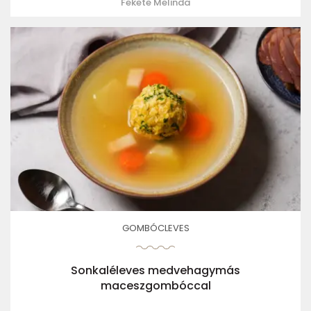
Fekete Melinda
GOMBÓCLEVES
Sonkaléleves medvehagymás
maceszgombóccal