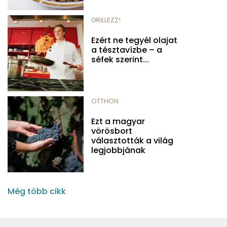
GRILLEZZ!
Ezért ne tegyél olajat
a tésztavízbe – a
séfek szerint...
OTTHON
Ezt a magyar
vörösbort
választották a világ
legjobbjának
Még több cikk