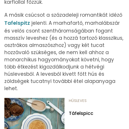
karfiollal főzzük.
A másik csúcsot a századeleji romantikát idéző
Tafelspitz
jelenti. A marhafartő, marhalábszár
és velős csont szentháromságában fogant
masszív leveshez (és a hozzá tartozó klasszikus,
osztrákos almaszószhoz) vagy két tucat
hozzávaló szükséges, de nem kell ahhoz a
monarchikus hagyományokat követni, hogy
több étkezést kigazdálkodjunk a hétvégi
húslevesből. A levesből kivett főtt hús és
zöldségek tucatnyi további étel alapanyaga
lehet.
HÚSLEVES
Táfelspicc