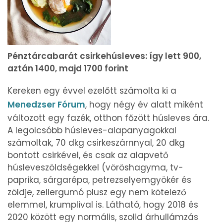
Pénztárcabarát csirkehúsleves: így lett 900,
aztán 1400, majd 1700 forint
Kereken egy évvel ezelőtt számolta ki a
Menedzser Fórum
, hogy négy év alatt miként
változott egy fazék, otthon főzött húsleves ára.
A legolcsóbb húsleves-alapanyagokkal
számoltak, 70 dkg csirkeszárnnyal, 20 dkg
bontott csirkével, és csak az alapvető
húsleveszöldségekkel (vöröshagyma, tv-
paprika, sárgarépa, petrezselyemgyökér és
zöldje, zellergumó plusz egy nem kötelező
elemmel, krumplival is. Látható, hogy 2018 és
2020 között egy normális, szolid árhullámzás