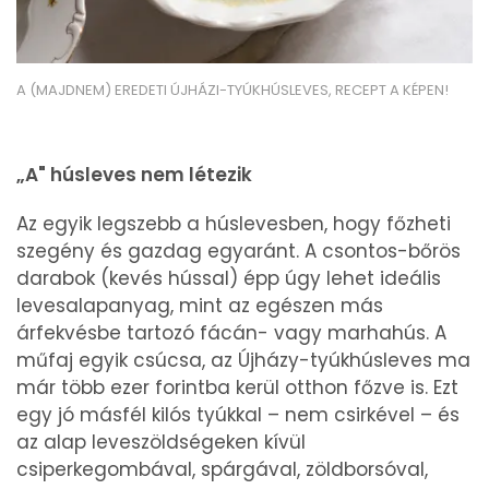
A (MAJDNEM) EREDETI ÚJHÁZI-TYÚKHÚSLEVES, RECEPT A KÉPEN!
„A" húsleves nem létezik
Az egyik legszebb a húslevesben, hogy főzheti
szegény és gazdag egyaránt. A csontos-bőrös
darabok (kevés hússal) épp úgy lehet ideális
levesalapanyag, mint az egészen más
árfekvésbe tartozó fácán- vagy marhahús. A
műfaj egyik csúcsa, az Újházy-tyúkhúsleves ma
már több ezer forintba kerül otthon főzve is. Ezt
egy jó másfél kilós tyúkkal – nem csirkével – és
az alap leveszöldségeken kívül
csiperkegombával, spárgával, zöldborsóval,