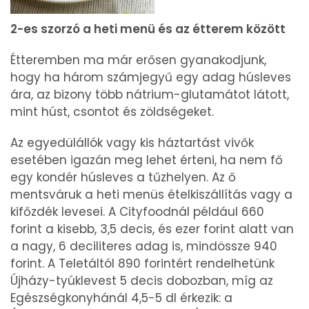
2-es szorzó a heti menü és az étterem között
Étteremben ma már erősen gyanakodjunk,
hogy ha három számjegyű egy adag húsleves
ára, az bizony több nátrium-glutamátot látott,
mint húst, csontot és zöldségeket.
Az egyedülállók vagy kis háztartást vivők
esetében igazán meg lehet érteni, ha nem fő
egy kondér húsleves a tűzhelyen. Az ő
mentsváruk a heti menüs ételkiszállítás vagy a
kifőzdék levesei. A Cityfoodnál például 660
forint a kisebb, 3,5 decis, és ezer forint alatt van
a nagy, 6 deciliteres adag is, mindössze 940
forint. A Teletáltól 890 forintért rendelhetünk
Újházy-tyúklevest 5 decis dobozban, míg az
Egészségkonyhánál 4,5-5 dl érkezik: a