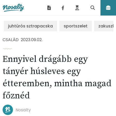
Nosalty
juhtúrós sztrapacska
sportszelet
zakuszk
CSALÁD
2023.09.02.
Ennyivel drágább egy
tányér húsleves egy
étteremben, mintha magad
főznéd
Nosalty