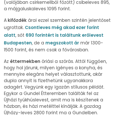
(valójában csirkemellből főzött) csibeleves 895,
a májgaluskaleves 1095 forint.
A
kifőzdék
árai ezzel szemben szintén jelentőset
ugrottak.
Csontleves még akad ezer forint
alatt
, sőt
690 forintért is találtunk erőlevest
Budapesten
, de a
megszokott ár
már 1300-
1500 forint, és nem csak a fővárosban.
Az
éttermekben
óriási a szórás. Attól függően,
hogy hol járunk, milyen igényes a konyha, és
mennyire elegáns helyet választottunk, akár
dupla annyit is fizethetünk ugyanakkora
adagért. Vegyünk egy igazán stílusos példát.
Egykor a Gundel Étteremben találták fel az
Újházi tyúkhúslevest, amit ma is készítenek a
házban, és házi metélttel kínálják. A gazdag
Újházy-leves 2800 forint ma a Gundelben.