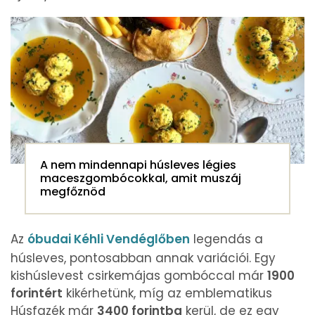
A nem mindennapi húsleves légies
maceszgombócokkal, amit muszáj
megfőznöd
Az
óbudai Kéhli Vendéglőben
legendás a
húsleves, pontosabban annak variációi. Egy
kishúslevest csirkemájas gombóccal már
1900
forintért
kikérhetünk, míg az emblematikus
Húsfazék már
3400 forintba
kerül, de ez egy