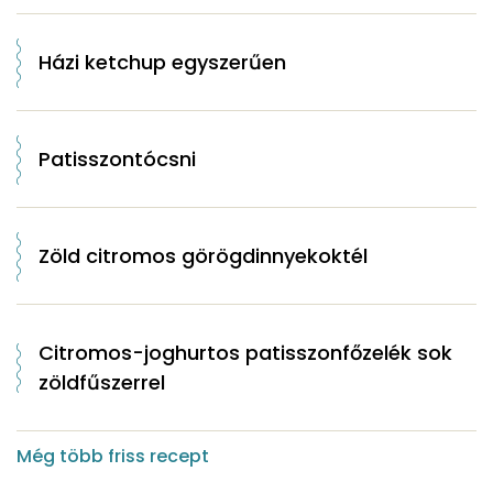
Házi ketchup egyszerűen
Patisszontócsni
Zöld citromos görögdinnyekoktél
Citromos-joghurtos patisszonfőzelék sok
zöldfűszerrel
Még több friss recept