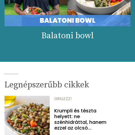
Balatoni bowl
Legnépszerűbb cikkek
GRILLEZZ!
Krumpli és tészta
helyett: ne
szénhidráttal, hanem
ezzel az olcsó...