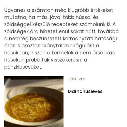
Ugyanez a számtan még kiugróbb értékeket
mutatna, ha más, jóval több hússal és
zöldséggel készülő recepteket számolunk ki. A
zöldségek ára hihetetlenül sokat nőtt, továbbá
a nemrég beszüntetett kormányzati hatósági
árak is okoztak aránytalan drágulást a
húsokban, hiszen a termelők a nem ársapkás
húsokon próbálták visszakeresni a
pénzkiesésüket.
HÚSLEVES
Marhahúsleves