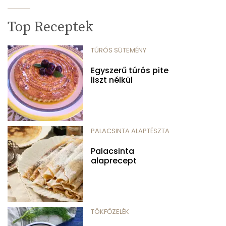
Top Receptek
TÚRÓS SÜTEMÉNY
Egyszerű túrós pite
liszt nélkül
PALACSINTA ALAPTÉSZTA
Palacsinta
alaprecept
TÖKFŐZELÉK