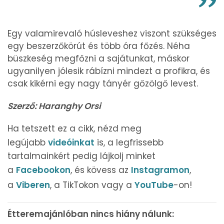
Egy valamirevaló húsleveshez viszont szükséges
egy beszerzőkörút és több óra főzés. Néha
büszkeség megfőzni a sajátunkat, máskor
ugyanilyen jólesik rábízni mindezt a profikra, és
csak kikérni egy nagy tányér gőzölgő levest.
Szerző: Haranghy Orsi
Ha tetszett ez a cikk, nézd meg
legújabb
videóinkat
is, a legfrissebb
tartalmainkért pedig lájkolj minket
a
Facebookon
, és kövess az
Instagramon
,
a
Viberen
, a TikTokon vagy a
YouTube
-on!
Étteremajánlóban nincs hiány nálunk: