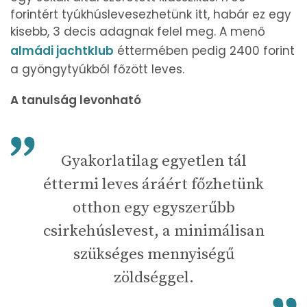
forintért tyúkhúslevesezhetünk itt, habár ez egy
kisebb, 3 decis adagnak felel meg. A menő
almádi jachtklub
éttermében pedig 2400 forint
a gyöngytyúkból főzött leves.
A tanulság levonható
Gyakorlatilag egyetlen tál
éttermi leves áráért főzhetünk
otthon egy egyszerűbb
csirkehúslevest, a minimálisan
szükséges mennyiségű
zöldséggel.