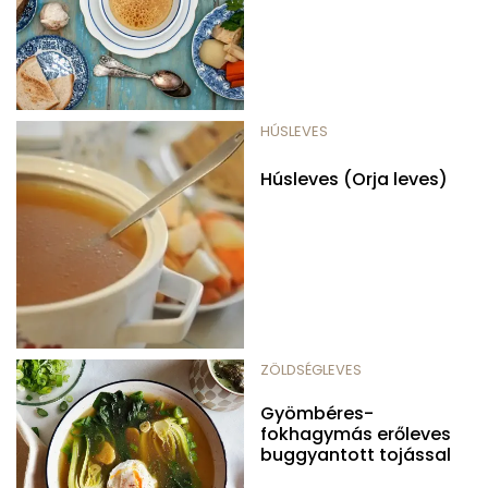
HÚSLEVES
Húsleves (Orja leves)
ZÖLDSÉGLEVES
Gyömbéres-
fokhagymás erőleves
buggyantott tojással