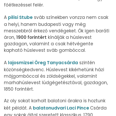
főétkezéssel felér.
A
pilisi Stube
sváb színekben vonzza nem csak
a helyi, hanem budapesti vagy még
messzebbről érkező vendégeket. Ők igen baráti
áron,
1900 forintért
kínálják a húslevest
gazdagon, valamint a csak hétvégente
kapható húslevest sváb gombóccal.
A
lajosmizsei Öreg Tanyacsárda
szintén
közönségkedvenc. Húslevest kikérhetünk házi
májgombóccal és zöldségekkel, valamint
marhahúslevest lúdgégetésztával, gazdagon,
1850 forintért.
Az oly sokat korholt balatoni árakra is hoztunk
két példát. A
balatonudvari Laci Pince
Csárda
egy sokak által szeretett klasszikus. 1790