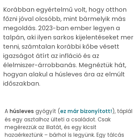
Korábban egyértelmű volt, hogy otthon
főzni jóval olcsóbb, mint bármelyik más
megoldás. 2023-ban ember legyen a
talpán, aki ilyen sarkos kijelentéseket mer
tenni, számtalan korábbi kőbe vésett
igazságot átírt az infláció és az
élelmiszer-árrobbanás. Megnéztük hát,
hogyan alakul a húsleves ára az elmúlt
időszakban.
A
húsleves
gyógyít (
ez már bizonyított!
), táplál
és egy asztalhoz ülteti a családot. Csak
megérezzük az illatát, és egy kicsit
hazaérkeztünk – bárhol is legyünk. Egy tálcás