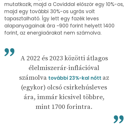
mutatkozik, majd a Coviddal először egy 10%-os,
majd egy további 30%-os ugrás volt
tapasztalható. Így lett egy fazék leves
alapanyagainak ára ~900 forint helyett 1400
forint, az energiaárakat nem számolva.
A 2022 és 2023 közötti átlagos
élelmiszerár-inflációval
számolva
az
további 23%-kal nőtt
(egykor) olcsó csirkehúsleves
ára, immár kicsivel többre,
mint 1700 forintra.