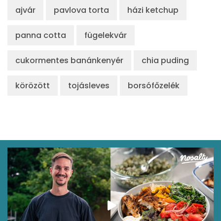
ajvár
pavlova torta
házi ketchup
panna cotta
fügelekvár
cukormentes banánkenyér
chia puding
körözött
tojásleves
borsófőzelék