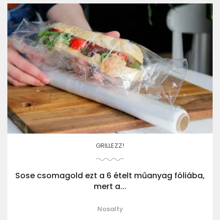
GRILLEZZ!
Sose csomagold ezt a 6 ételt műanyag fóliába,
mert a...
Nosalty