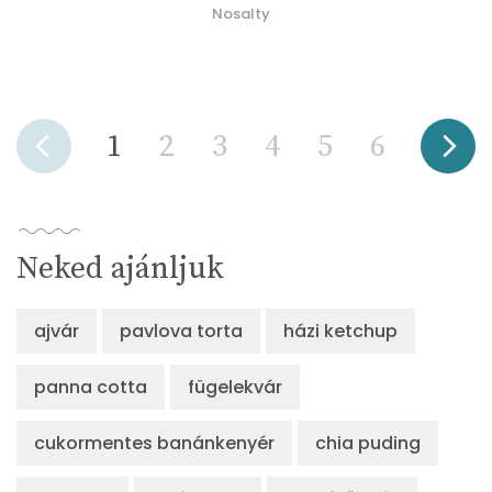
Nosalty
1
2
3
4
5
6
Neked ajánljuk
ajvár
pavlova torta
házi ketchup
panna cotta
fügelekvár
cukormentes banánkenyér
chia puding