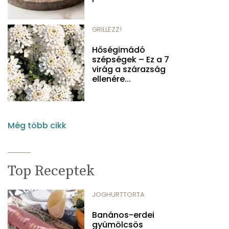
GRILLEZZ!
Hőségimádó
szépségek – Ez a 7
virág a szárazság
ellenére...
Még több cikk
Top Receptek
JOGHURTTORTA
Banános-erdei
gyümölcsös