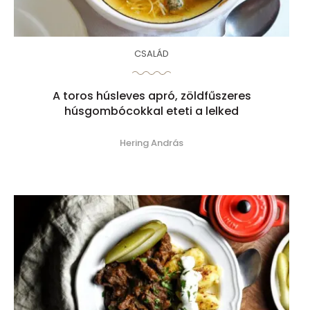
CSALÁD
A toros húsleves apró, zöldfűszeres
húsgombócokkal eteti a lelked
Hering András