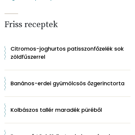
Friss receptek
Citromos-joghurtos patisszonfőzelék sok
zöldfűszerrel
Banános-erdei gyümölcsös őzgerinctorta
Kolbászos tallér maradék püréből