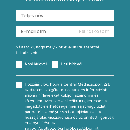
Carbonara
Shakshuka
Mexikói húsleves kukorica salsával
Saláták
Ratatouille
Almás-kéksajtos kukoricasaláta
Köretek
Mexikói kukoricasaláta
Reggeli receptek
Feliratkozom
További receptkategóriák
Válaszd ki, hogy melyik hírlevelünkre szeretnél
felíratkozni:
Napi hírlevél
Heti hírlevél
Hozzájárulok, hogy a Central Médiacsoport Zrt.
az általam szolgáltatott adatok és információk
alapján hírleveleket küldjön számomra és
közvetlen üzletszerzési céllal megkeressen a
megadott elérhetőségeimen saját vagy üzleti
partnerei személyre szabott ajánlataival. A
hozzájárulás visszavonása és az érintetti igények
érvényesítése az
Egyedi Adatkezelési Tájékoztatóban
írt