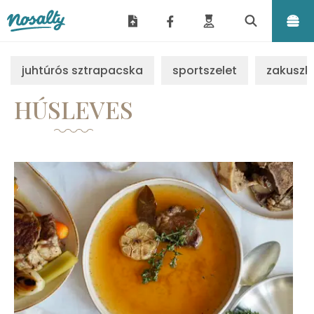
Nosalty
juhtúrós sztrapacska
sportszelet
zakuszk
HÚSLEVES