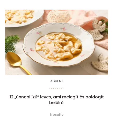
ADVENT
12 „ünnepi ízű” leves, ami melegít és boldogít
belülről
Nosalty