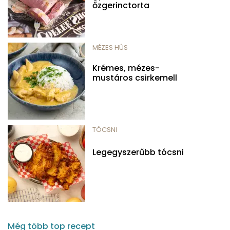
őzgerinctorta
MÉZES HÚS
Krémes, mézes-
mustáros csirkemell
TÓCSNI
Legegyszerűbb tócsni
Még több top recept