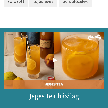
körözött
tojásleves
borsófőzelék
Jeges tea házilag