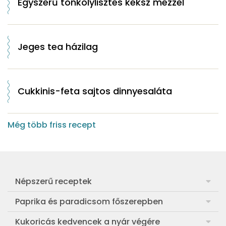
Egyszerű tönkölylisztes keksz mézzel
Jeges tea házilag
Cukkinis-feta sajtos dinnyesaláta
Még több friss recept
Népszerű receptek
Frankfurti leves
Paprika és paradicsom főszerepben
Egyszerű muffin
Pan con Tomate
Kukoricás kedvencek a nyár végére