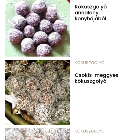
Kókuszgolyó
annalany
konyhájából
KÓKUSZGOLYÓ
Csokis-meggyes
kókuszgolyó
KÓKUSZGOLYÓ