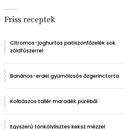
Friss receptek
Citromos-joghurtos patiszonfőzelék sok
zöldfűszerrel
Banános-erdei gyümölcsös őzgerinctorta
Kolbászos tallér maradék püréből
Egyszerű tönkölylisztes keksz mézzel