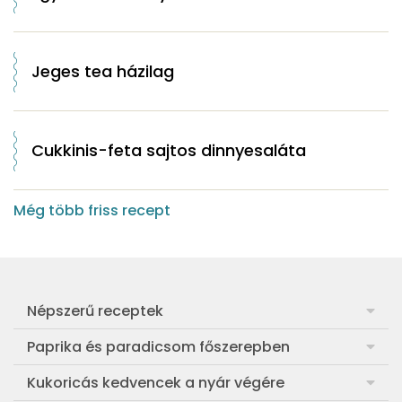
Jeges tea házilag
Cukkinis-feta sajtos dinnyesaláta
Még több friss recept
Népszerű receptek
Frankfurti leves
Paprika és paradicsom főszerepben
Egyszerű muffin
Pan con Tomate
Kukoricás kedvencek a nyár végére