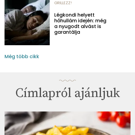
GRILLEZZ!
Légkondi helyett
hőhullám idején: még
a nyugodt alvást is
garantálja
Még több cikk
Címlapról ajánljuk