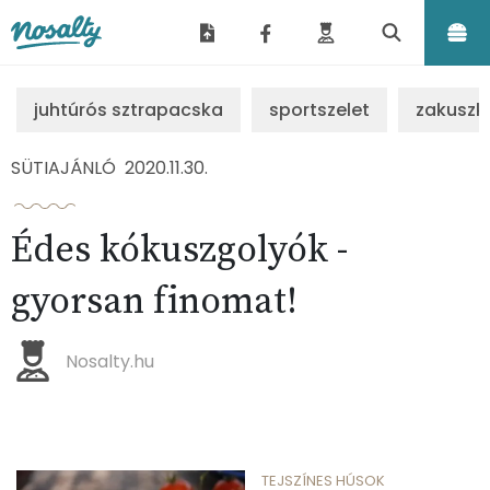
Nosalty
juhtúrós sztrapacska
sportszelet
zakuszk
SÜTIAJÁNLÓ
2020.11.30.
Édes kókuszgolyók -
gyorsan finomat!
Nosalty.hu
TEJSZÍNES HÚSOK