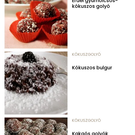
Erdei gyümölcsös-
kókuszos golyó
KÓKUSZGOLYÓ
Kókuszos bulgur
KÓKUSZGOLYÓ
Kakaós golyók