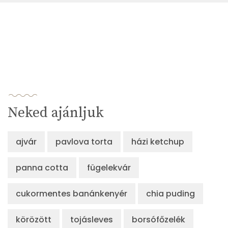
Neked ajánljuk
ajvár
pavlova torta
házi ketchup
panna cotta
fügelekvár
cukormentes banánkenyér
chia puding
körözött
tojásleves
borsófőzelék