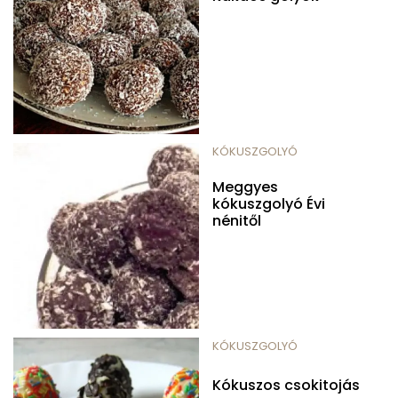
KÓKUSZGOLYÓ
Meggyes
kókuszgolyó Évi
nénitől
KÓKUSZGOLYÓ
Kókuszos csokitojás