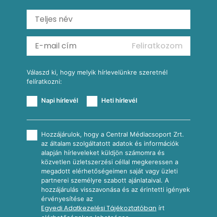
Saláták
Ratatouille
Almás-kéksajtos kukoricasaláta
Köretek
Mexikói kukoricasaláta
Reggeli receptek
Feliratkozom
További receptkategóriák
Válaszd ki, hogy melyik hírlevelünkre szeretnél
felíratkozni:
Napi hírlevél
Heti hírlevél
Hozzájárulok, hogy a Central Médiacsoport Zrt.
az általam szolgáltatott adatok és információk
alapján hírleveleket küldjön számomra és
közvetlen üzletszerzési céllal megkeressen a
megadott elérhetőségeimen saját vagy üzleti
partnerei személyre szabott ajánlataival. A
hozzájárulás visszavonása és az érintetti igények
érvényesítése az
Egyedi Adatkezelési Tájékoztatóban
írt