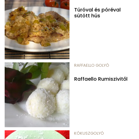
Túróval és póréval
sütött hús
RAFFAELLO GOLYÓ
Raffaello Rumiszivitől
KÓKUSZGOLYÓ