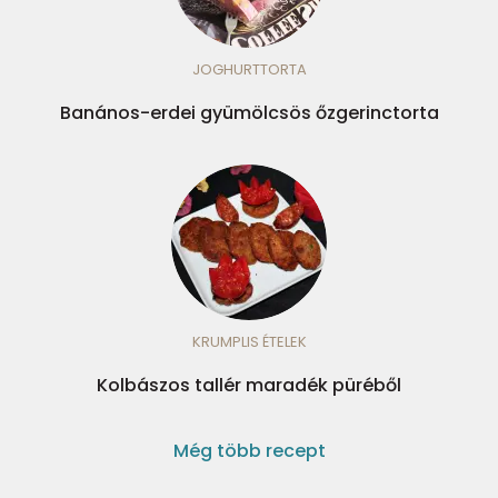
JOGHURTTORTA
Banános-erdei gyümölcsös őzgerinctorta
KRUMPLIS ÉTELEK
Kolbászos tallér maradék püréből
Még több recept