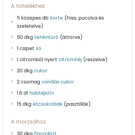
A töltelékhez
5 közepes db
körte
(friss, pucolva és
szeletelve)
50 dkg
tehéntúró
(áttörve)
1 csipet
só
1 citromból nyert
citromhéj
(reszelve)
20 dkg
cukor
2 csomag
vaníliás cukor
1.6 dl
habtejszín
15 dkg
étcsokoládé
(pasztillák)
A morzsához
30 dkg
finomliszt