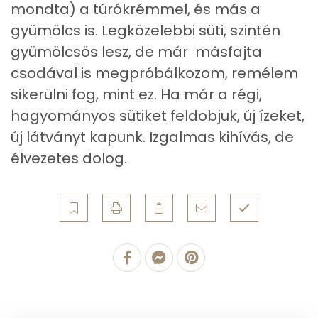
mondta) a túrókrémmel, és más a
Kálcium
197 mg
gyümölcs is. Legközelebbi süti, szintén
A tetejére
gyümölcsös lesz, de már másfajta
Vas
103 mg
13g
csokiszósz
37 kcal
csodával is megpróbálkozom, remélem
Magnézium
65 mg
sikerülni fog, mint ez. Ha már a régi,
Összesen
1201 kcal
hagyományos sütiket feldobjuk, új ízeket,
Foszfor
444 mg
új látványt kapunk. Izgalmas kihívás, de
Nátrium
176 mg
élvezetes dolog.
Réz
5 mg
Mangán
5 mg
Szénhidrát
Összesen
159.8 g