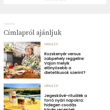
Címlapról ajánljuk
GRILLEZZ!
Rozskenyér versus
zabpehely reggelire:
Vajon melyik
előnyösebb a
dietetikusok szerint?
GRILLEZZ!
Jegeskávé-rituálék a
forró nyári napokra:
hidegen csodás
kávés receptek