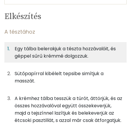
Egy
10
100
Elkészítés
adagban
adagban
grammban
TÁPANYAGTARTALOM
A tésztához
5%
39%
13%
Egy
10
100
Fehérje
Szénhidrát
Zsír
adagban
adagban
grammban
Egy tálba belerakjuk a tészta hozzávalóit, és
géppel sűrű krémmé dolgozzuk.
A tésztához
5%
39%
13%
42%
Fehérje
Szénhidrát
Zsír
Víz
50g
finomliszt
182 kcal
Sütőpapírral kibélelt tepsibe simítjuk a
TOP ásványi anyagok
masszát.
25g
margarin
179 kcal
Foszfor
0g
só
0 kcal
A krémhez tálba tesszük a túrót, áttörjük, és az
Kálcium
összes hozzávalóval együtt összekeverjük,
20g
cukor
77 kcal
Nátrium
majd a tejszínnel lazítjuk és belekeverjük az
étcsoki pasztillát, s azzal már csak átforgatjuk.
39g
tojás
48 kcal
Cink