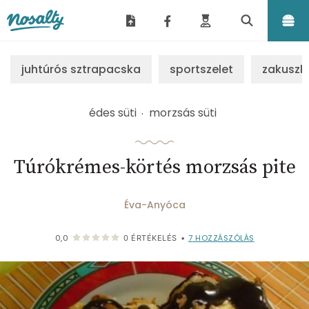
Nosalty
juhtúrós sztrapacska
sportszelet
zakuszk
édes süti
morzsás süti
Túrókrémes-körtés morzsás pite
Éva-Anyóca
7
HOZZÁSZÓLÁS
0,0
0
ÉRTÉKELÉS
•