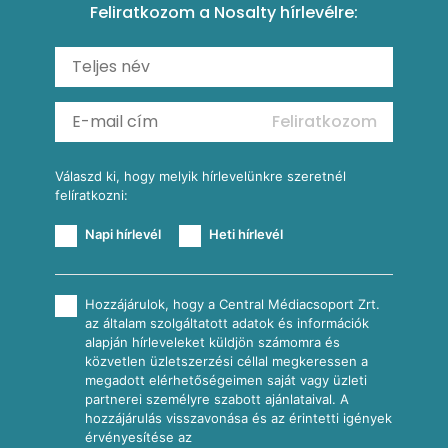
Feliratkozom a Nosalty hírlevélre:
Carbonara
Shakshuka
Mexikói húsleves kukorica salsával
Saláták
Ratatouille
Almás-kéksajtos kukoricasaláta
Köretek
Mexikói kukoricasaláta
Reggeli receptek
Feliratkozom
További receptkategóriák
Válaszd ki, hogy melyik hírlevelünkre szeretnél
felíratkozni:
Napi hírlevél
Heti hírlevél
Hozzájárulok, hogy a Central Médiacsoport Zrt.
az általam szolgáltatott adatok és információk
alapján hírleveleket küldjön számomra és
közvetlen üzletszerzési céllal megkeressen a
megadott elérhetőségeimen saját vagy üzleti
partnerei személyre szabott ajánlataival. A
hozzájárulás visszavonása és az érintetti igények
érvényesítése az