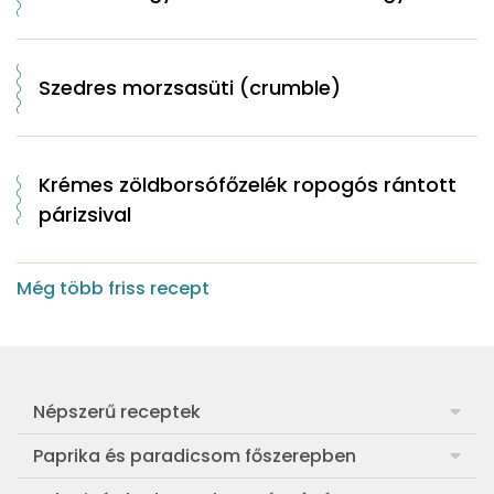
Szedres morzsasüti (crumble)
Krémes zöldborsófőzelék ropogós rántott
párizsival
Még több friss recept
Népszerű receptek
Frankfurti leves
Paprika és paradicsom főszerepben
Egyszerű muffin
Pan con Tomate