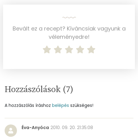
Cukor
89 mg
Élelmi rost
6 mg
Bevált ez a recept? Kíváncsiak vagyunk a
véleményedre!
Víz
Összesen
173 g
Vitaminok
Összesen
0
Hozzászólások (
7
)
A vitamin (RAE):
442 micro
A hozzászólás íráshoz
belépés
szükséges!
B6 vitamin:
0 mg
B12 Vitamin:
0 micro
Éva-Anyóca
2010. 09. 20. 21:35:08