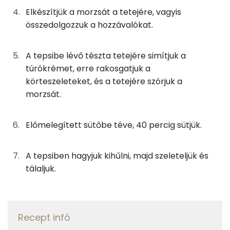
1g
vaníliás cukor
4 kcal
Elkészítjük a morzsát a tetejére, vagyis
Vas
összedolgozzuk a hozzávalókat.
4g
citromlé
1 kcal
TOP vitaminok
A tepsibe lévő tészta tetejére simítjuk a
Kolin:
1g
citromhéj
0 kcal
túrókrémet, erre rakosgatjuk a
Riboflavin - B2 vitamin:
körteszeleteket, és a tetejére szórjuk a
1g
sütőpor
1 kcal
morzsát.
Tiamin - B1 vitamin:
A töltelékhez
Előmelegített sütőbe téve, 40 percig sütjük.
C vitamin:
100g
körte
51 kcal
E vitamin:
A tepsiben hagyjuk kihűlni, majd szeleteljük és
50g
tehéntúró
74 kcal
tálaljuk.
Fehérje
0g
só
0 kcal
Összesen
22.4 g
1g
citromhéj
0 kcal
Recept infó