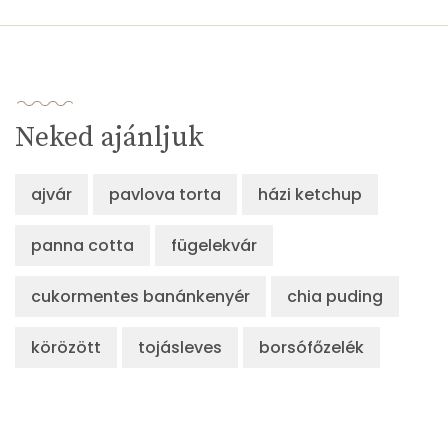
Neked ajánljuk
ajvár
pavlova torta
házi ketchup
panna cotta
fügelekvár
cukormentes banánkenyér
chia puding
körözött
tojásleves
borsófőzelék