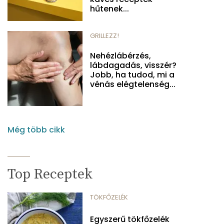
hűtenek...
GRILLEZZ!
Nehézlábérzés,
lábdagadás, visszér?
Jobb, ha tudod, mi a
vénás elégtelenség...
Még több cikk
Top Receptek
TÖKFŐZELÉK
Egyszerű tökfőzelék