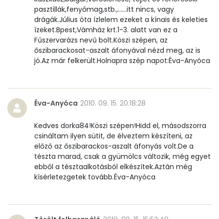
pasztillák,fenyőmag,stb.,......itt nincs, vagy
Retinol - A vitamin:
424 micro
drágák.Július óta ízlelem ezeket a kínais és keleties
ízeket.Bpest,Vámház krt.1-3. alatt van ez a
α-karotin
2 micro
Fűszervarázs nevű bolt.Köszi szépen, az
őszibarackosat-aszalt áfonyával nézd meg, az is
β-karotin
210 micro
jó.Az már felkerült.Holnapra szép napot:Éva-Anyóca
β-crypt
6 micro
Likopin
0 micro
Éva-Anyóca
2010. 09. 15. 20:18:28
Lut-zea
230 micro
Kedves dorka84!Köszi szépen!Hidd el, másodszorra
csináltam ilyen sütit, de élveztem készíteni, az
előző az őszibarackos-aszalt áfonyás volt.De a
Összesen
1201 kcal
tészta marad, csak a gyümölcs változik, még egyet
ebből a tésztaalkotásból elkészítek.Aztán még
kísérletezgetek tovább.Éva-Anyóca