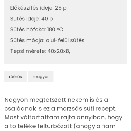
20g
cukor
77 kcal
Zsír
Előkészítés ideje
:
25 p
2g
vaníliás cukor
8 kcal
Összesen
53.8 g
Sütés ideje
:
40 p
16g
habtejszín
47 kcal
Sütés hőfoka
:
180 °C
Telített zsírsav
23 g
Sütés módja
:
alul-felül sütés
15g
étcsokoládé
82 kcal
Egyszeresen telítetlen zsírsav:
19 g
Tepsi mérete
:
40x20x8,
Többszörösen telítetlen zsírsav
8 g
A morzsához
Koleszterin
188 mg
30g
finomliszt
109 kcal
ráérős
magyar
0g
só
0 kcal
Ásványi anyagok
Nagyon megtetszett nekem is és a
20g
vaj
143 kcal
Összesen
1165.9 g
családnak is ez a morzsás süti recept.
20g
cukor
77 kcal
Cink
132 mg
Most változtattam rajta annyiban, hogy
a tölteléke felturbózott (ahogy a fiam
1g
vaníliás cukor
4 kcal
Szelén
39 mg