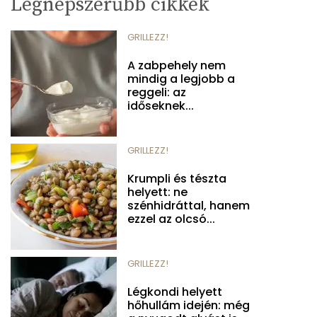
Legnépszerűbb cikkek
GRILLEZZ!
A zabpehely nem
mindig a legjobb a
reggeli: az
időseknek...
GRILLEZZ!
Krumpli és tészta
helyett: ne
szénhidráttal, hanem
ezzel az olcsó...
GRILLEZZ!
Légkondi helyett
hőhullám idején: még