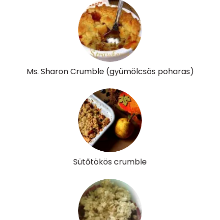
Ms. Sharon Crumble (gyümölcsös poharas)
Sütőtökös crumble