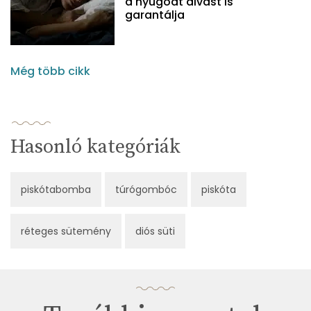
a nyugodt alvást is
garantálja
Még több cikk
Hasonló kategóriák
piskótabomba
túrógombóc
piskóta
réteges sütemény
diós süti