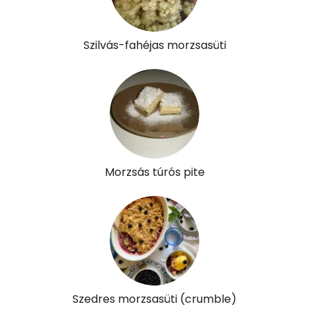
Szilvás-fahéjas morzsasüti
Morzsás túrós pite
Szedres morzsasüti (crumble)