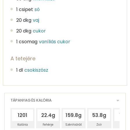
1 csipet
só
20 dkg
vaj
20 dkg
cukor
1 csomag
vaníliás cukor
A tetejére
1 dl
csokiszósz
TÁPANYAG ÉS KALÓRIA
1201
22.4g
159.8g
53.8g
173
Kalória
Fehérje
Szénhidrát
Zsír
Víz