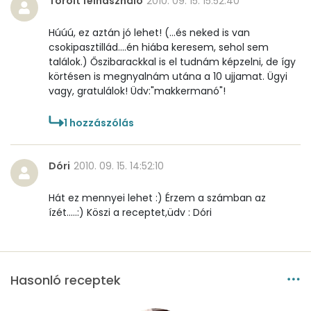
Törölt felhasználó
2010. 09. 15. 15:52:40
Húúú, ez aztán jó lehet! (...és neked is van
csokipasztillád....én hiába keresem, sehol sem
találok.) Őszibarackkal is el tudnám képzelni, de így
körtésen is megnyalnám utána a 10 ujjamat. Ügyi
vagy, gratulálok! Üdv:"makkermanó"!
1
hozzászólás
Dóri
2010. 09. 15. 14:52:10
Hát ez mennyei lehet :) Érzem a számban az
ízét.....:) Köszi a receptet,üdv : Dóri
Hasonló receptek