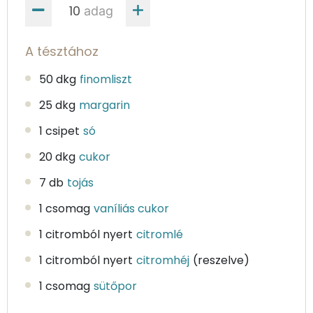
adag
A tésztához
50 dkg
finomliszt
25 dkg
margarin
1 csipet
só
20 dkg
cukor
7 db
tojás
1 csomag
vaníliás cukor
1 citromból nyert
citromlé
1 citromból nyert
citromhéj
(reszelve)
1 csomag
sütőpor