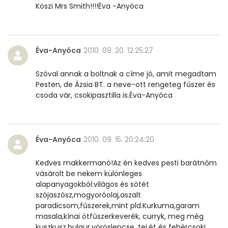
E vitamin:
3 mg
Köszi Mrs Smith!!!!Éva -Anyóca
C vitamin:
7 mg
Éva-Anyóca
2010. 09. 20. 12:25:27
D vitamin:
31 micro
Szóval annak a boltnak a címe jó, amit megadtam
K vitamin:
31 micro
Pesten, de Ázsia BT. a neve-ott rengeteg fűszer és
csoda vár, csokipasztilla is.Éva-Anyóca
Tiamin - B1 vitamin:
13 mg
Riboflavin - B2 vitamin:
60 mg
Éva-Anyóca
2010. 09. 15. 20:24:20
Niacin - B3 vitamin:
1 mg
Kedves makkermanó!Az én kedves pesti barátnőm
Pantoténsav - B5 vitamin:
0 mg
vásárolt be nekem különleges
alapanyagokból:világos és sötét
Folsav - B9-vitamin:
46 micro
szójaszósz,mogyoróolaj,aszalt
paradicsom,fűszerek,mint pld.Kurkuma,garam
masala,kínai ötfűszerkeverék, curryk, meg még
Kolin:
122 mg
kuszkusz,bulgur,vöröslencse, tej,ét és fehércsoki