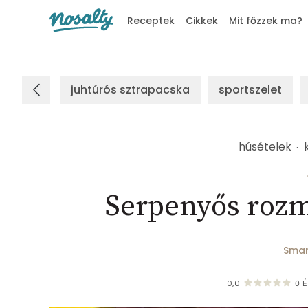
Receptek
Cikkek
Mit főzzek ma?
Nosalty
juhtúrós sztrapacska
sportszelet
húsételek
Serpenyős rozm
Smar
0,0
0
É