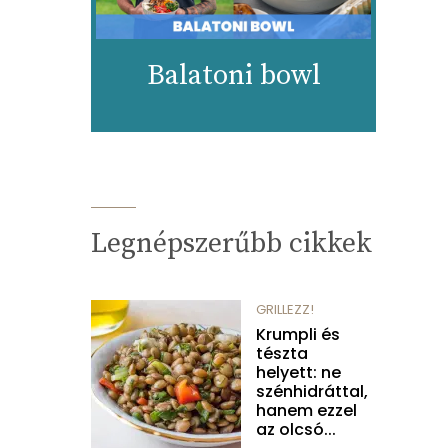
Balatoni bowl
Legnépszerűbb cikkek
GRILLEZZ!
Krumpli és
tészta
helyett: ne
szénhidráttal,
hanem ezzel
az olcsó...