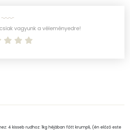
8 mg
56 mg
ncsiak vagyunk a véleményedre!
53 mg
10 mg
78 mg
817 mg
298 mg
1 mg
0 mg
ez: 4 kisseb rudhoz: 1kg héjában főtt krumpli, (én előző este