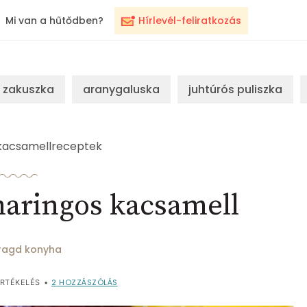
Mi van a hűtődben?
Hírlevél-feliratkozás
zakuszka
aranygaluska
juhtúrós puliszka
kacsamellreceptek
aringos kacsamell
agd konyha
2
HOZZÁSZÓLÁS
RTÉKELÉS
•