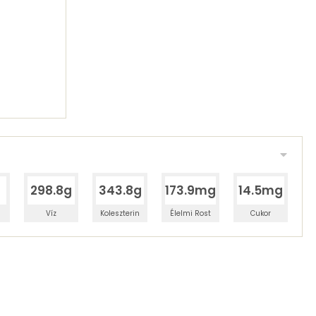
298.8g
343.8g
173.9mg
14.5mg
Víz
Koleszterin
Élelmi Rost
Cukor
 adagban
100 grammban
1%
9%
zénhidrát
Zsír
 adagban
100 grammban