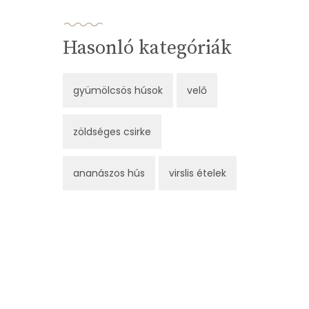
Hasonló kategóriák
gyümölcsös húsok
velő
zöldséges csirke
ananászos hús
virslis ételek