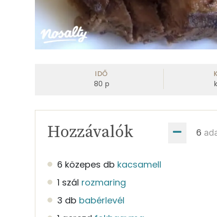
IDŐ
80
p
Hozzávalók
ad
6 közepes db
kacsamell
1 szál
rozmaring
3 db
babérlevél