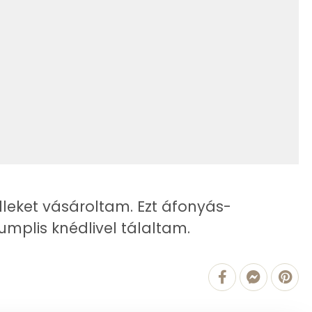
73.3 g
37.4 g
18 g
10 g
4 g
lleket vásároltam. Ezt áfonyás-
umplis knédlivel tálaltam.
344 mg
1320 g