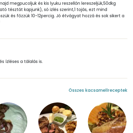
d megpucoljuk és kis lyuku reszellőn lereszeljük,50dkg
ó tésztát kapjunk), só izlés szerint,1 tojás, ezt mind
szük és főzzük 10-12percig. Jó étvágyat hozzá és sok sikert a
4.2 g
!
0 mg
0 mg
 ízléses a tálalás is.
298.8 g
Összes kacsamellreceptek
0
212 micro