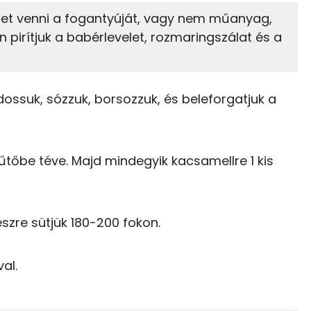
het venni a fogantyúját, vagy nem műanyag,
 pirítjuk a babérlevelet, rozmaringszálat és a
9%
72%
540 kcal
Zsír
Víz
2 kcal
TOP vitaminok
ssuk, sózzuk, borsozzuk, és beleforgatjuk a
0 kcal
Kolin:
1 kcal
C vitamin:
tőbe téve. Majd mindegyik kacsamellre 1 kis
120 kcal
Niacin - B3 vitamin:
0 kcal
E vitamin:
észre sütjük 180-200 fokon.
0 kcal
Riboflavin - B2 vitamin:
val.
663 kcal