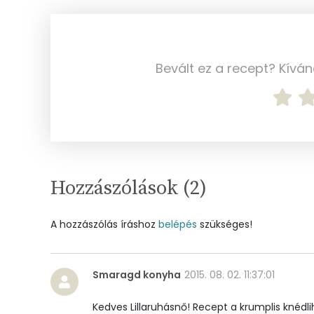
Cink
Szelén
Bevált ez a recept? Kívá
Kálcium
Vas
Magnézium
Hozzászólások (
2
)
Foszfor
Nátrium
A hozzászólás íráshoz
belépés
szükséges!
Réz
Smaragd konyha
2015. 08. 02. 11:37:01
Mangán
Kedves Lillaruhásnő! Recept a krumplis knédlih