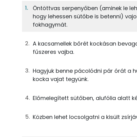
Öntöttvas serpenyőben (aminek le le
hogy lehessen sütőbe is betenni) vajon
18%
1%
400g
kacsamell
Fehérje
Szénhidrát
fokhagymát.
1g
rozmaring
TOP ásványi anyagok
A kacsamellek bőrét kockásan bevagdo
0g
babérlevél
fűszeres vajba.
Foszfor
1g
fokhagyma
Nátrium
Hagyjuk benne pácolódni pár órát a hű
17g
vaj
kocka vajat tegyünk.
Magnézium
0g
só
Szelén
Előmelegített sütőben, alufólia alatt k
0g
fekete bors
Kálcium
Közben lehet locsolgatni a kisült zsírjá
Összesen