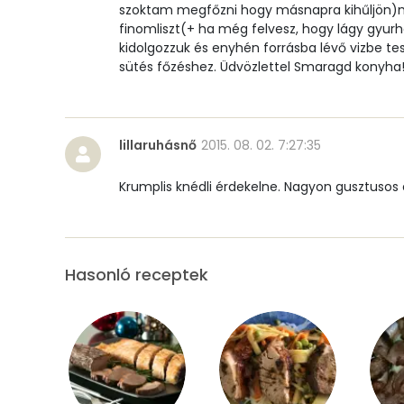
szoktam megfőzni hogy másnapra kihűljön)maj
Szénhidrát
finomliszt(+ ha még felvesz, hogy lágy gyurhat
kidolgozzuk és enyhén forrásba lévő vizbe tes
Összesen
sütés főzéshez. Üdvözlettel Smaragd konyha
Cukor
Élelmi rost
lillaruhásnő
2015. 08. 02. 7:27:35
Krumplis knédli érdekelne. Nagyon gusztusos és
Víz
Összesen
Hasonló receptek
Vitaminok
Összesen
A vitamin (RAE):