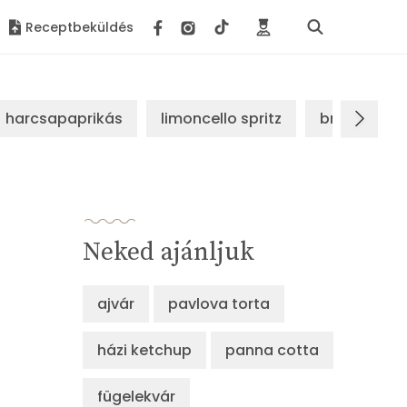
Receptbeküldés
harcsapaprikás
limoncello spritz
brassói sz
Neked ajánljuk
ajvár
pavlova torta
házi ketchup
panna cotta
fügelekvár