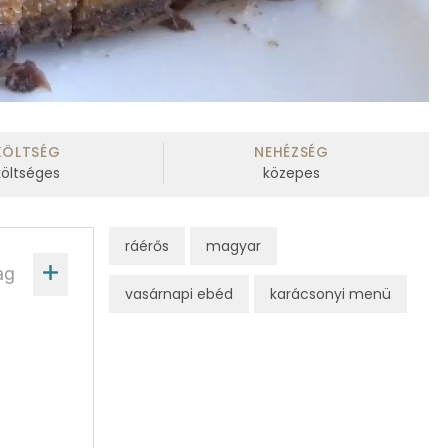
KÖLTSÉG
NEHÉZSÉG
költséges
közepes
ráérős
magyar
ag
vasárnapi ebéd
karácsonyi menü