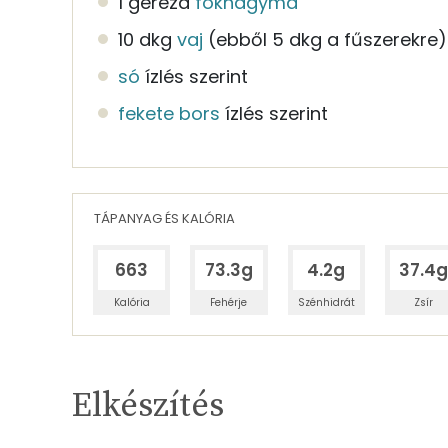
1 gerezd
fokhagyma
10 dkg
vaj
(ebből 5 dkg a fűszerekre)
só
ízlés szerint
fekete bors
ízlés szerint
TÁPANYAG ÉS KALÓRIA
663
73.3g
4.2g
37.4g
Kalória
Fehérje
Szénhidrát
Zsír
Egy adagban
6
TÁPANYAGTARTALOM
Elkészítés
18%
Fehérje
S
Egy adagban
6