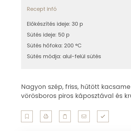
Fehérje
Recept infó
Összesen
Előkészítés ideje
:
30 p
Zsír
Sütés ideje
:
50 p
Sütés hőfoka
Összesen
:
200 °C
Sütés módja
:
alul-felül sütés
Telített zsírsav
Egyszeresen telítetlen zsírsav:
Többszörösen telítetlen zsírsav
Nagyon szép, friss, hűtött kacsame
vörösboros piros káposztával és kr
Koleszterin
Ásványi anyagok
Összesen