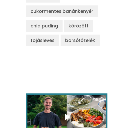
cukormentes banánkenyér
chia puding
körözött
tojásleves
borsófőzelék