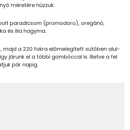
Kolin:
0 kcal
enyő méretére húzzuk.
Niacin - B3 vitamin:
0 kcal
rabolt paradicsom (promodoro), oregánó,
Likopin
ka és lila hagyma.
1 kcal
C vitamin:
0 kcal
át, majd a 220 fokra előmelegített sütőben alul-
E vitamin:
gy járunk el a többi gombóccal is. Illetve a fel
0 kcal
tjuk pár napig.
9 kcal
21.7 g
20 kcal
112 kcal
15.1 g
5 kcal