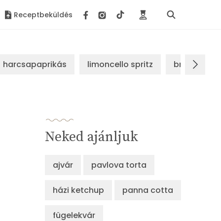
Receptbeküldés
harcsapaprikás
limoncello spritz
brassói sz
Neked ajánljuk
ajvár
pavlova torta
házi ketchup
panna cotta
fügelekvár