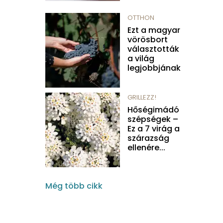
OTTHON
Ezt a magyar
vörösbort
választották
a világ
legjobbjának
GRILLEZZ!
Hőségimádó
szépségek –
Ez a 7 virág a
szárazság
ellenére...
Még több cikk