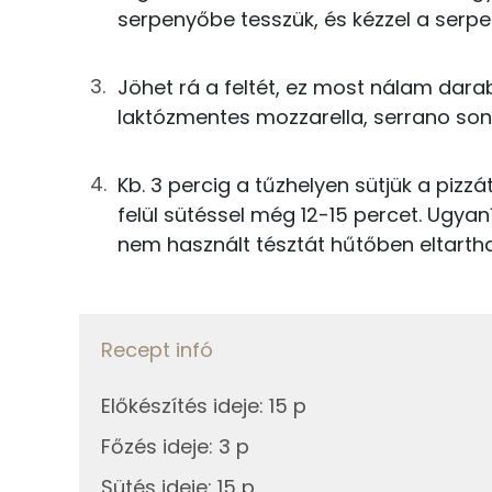
Nátrium
63g
víz
serpenyőbe tesszük, és kézzel a serp
Foszfor
1g
só
Jöhet rá a feltét, ez most nálam da
Kálcium
laktózmentes mozzarella, serrano son
0g
oregánó
Magnézium
0g
sütőpor
Kb. 3 percig a tűzhelyen sütjük a pizz
Szelén
felül sütéssel még 12-15 percet. Ugyaní
0g
szódabikarbóna
nem használt tésztát hűtőben eltartha
feltét
Fehérje
38g
paradicsomszósz
Recept infó
Összesen
15g
serrano sonka
Előkészítés ideje
:
15 p
Zsír
38g
mozzarella
Főzés ideje
:
3 p
Összesen
Sütés ideje
:
15 p
13g
lilahagyma