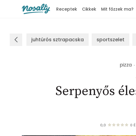
Receptek
Cikkek
Mit főzzek ma?
Nosalty
juhtúrós sztrapacska
sportszelet
pizza
Serpenyős éles
0,0
0
É