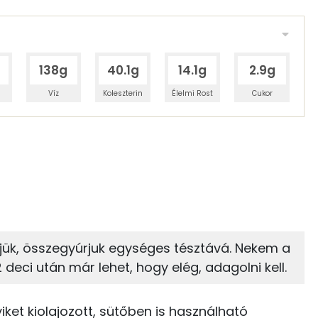
138g
40.1g
14.1g
2.9g
Víz
Koleszterin
Élelmi Rost
Cukor
 adagban
100 grammban
31%
6%
zénhidrát
Zsír
 adagban
100 grammban
6%
54%
jük, összegyúrjuk egységes tésztává. Nekem a
Zsír
Víz
332 kcal
 2 deci után már lehet, hogy elég, adagolni kell.
TOP vitaminok
35 kcal
ket kiolajozott, sütőben is használható