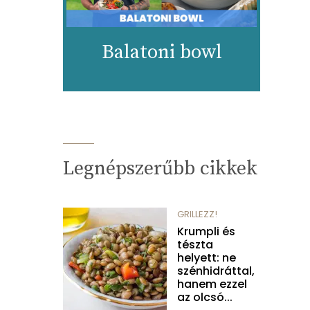
Balatoni bowl
Legnépszerűbb cikkek
GRILLEZZ!
Krumpli és
tészta
helyett: ne
szénhidráttal,
hanem ezzel
az olcsó...