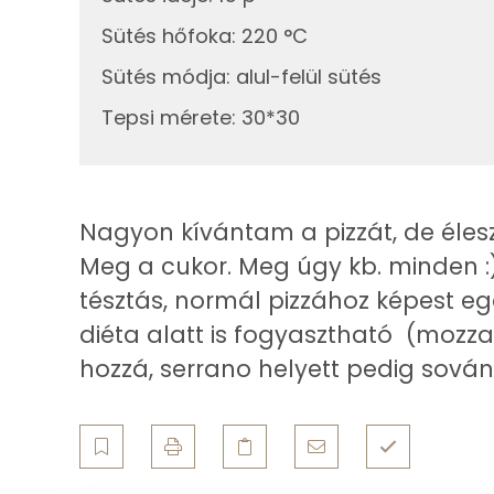
Telített zsírsav
Sütés hőfoka
:
220 °C
0g
oregánó
Sütés módja
:
alul-felül sütés
Egyszeresen telítetlen zsírsav:
Tepsi mérete
:
30*30
Összesen
Többszörösen telítetlen zsírsav
Koleszterin
Nagyon kívántam a pizzát, de éleszt
Ásványi anyagok
Meg a cukor. Meg úgy kb. minden :)
tésztás, normál pizzához képest eg
Összesen
diéta alatt is fogyasztható (mozza
Cink
hozzá, serrano helyett pedig sován
Szelén
Kálcium