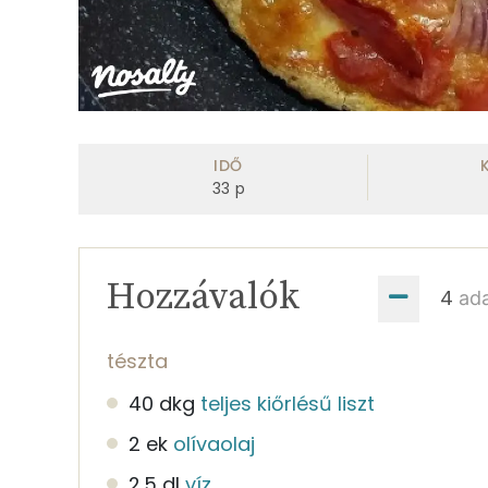
IDŐ
33
p
Hozzávalók
ad
tészta
40 dkg
teljes kiőrlésű liszt
2 ek
olívaolaj
2.5 dl
víz