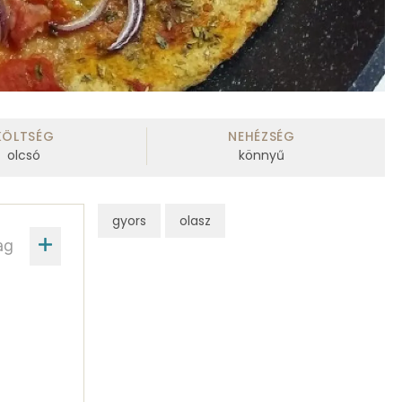
KÖLTSÉG
NEHÉZSÉG
olcsó
könnyű
gyors
olasz
ag