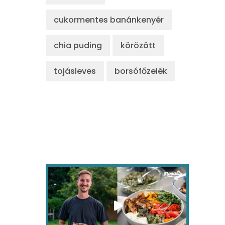
cukormentes banánkenyér
chia puding
körözött
tojásleves
borsófőzelék