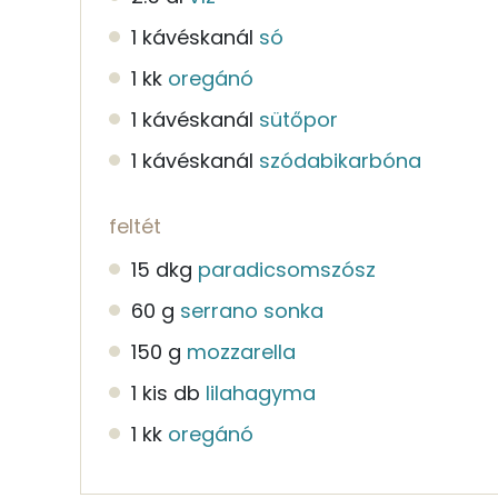
1 kávéskanál
só
1 kk
oregánó
1 kávéskanál
sütőpor
1 kávéskanál
szódabikarbóna
feltét
15 dkg
paradicsomszósz
60 g
serrano sonka
150 g
mozzarella
1 kis db
lilahagyma
1 kk
oregánó