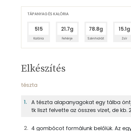
TÁPANYAG ÉS KALÓRIA
515
21.7g
78.8g
15.1g
Kalória
Fehérje
Szénhidrát
Zsír
Egy adagban
4
TÁPANYAGTARTALOM
Elkészítés
9%
Fehérje
S
Egy adagban
4
tészta
tészta
9%
31%
A tészta alapanyagokat egy tálba önt
Fehérje
Szénhidrát
100g
teljes kiőrlésű liszt
tk liszt felvette az összes vizet, de kb.
TOP ásványi anyagok
4g
olívaolaj
4 gombócot formálunk belőlük. Az egyi