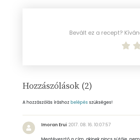
Vas
Magnézium
Foszfor
Bevált ez a recept? Kívá
Nátrium
Réz
Mangán
Hozzászólások (
2
)
Szénhidrát
A hozzászólás íráshoz
belépés
szükséges!
Összesen
Cukor
Imoran Erui
2017. 08. 16. 10:07:57
Élelmi rost
Megtévesztő a cím, akinek nincs sütője, nem 