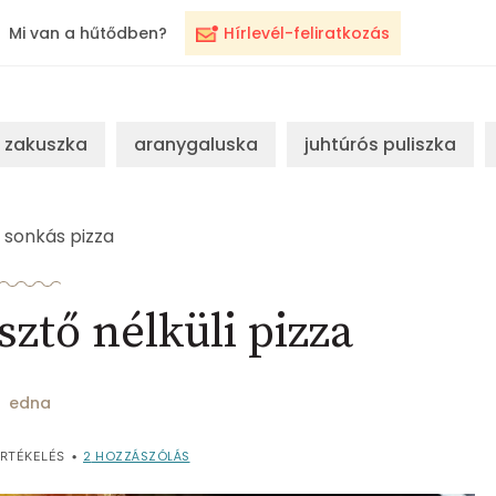
Mi van a hűtődben?
Hírlevél-feliratkozás
zakuszka
aranygaluska
juhtúrós puliszka
sonkás pizza
ztő nélküli pizza
edna
2
HOZZÁSZÓLÁS
RTÉKELÉS
•