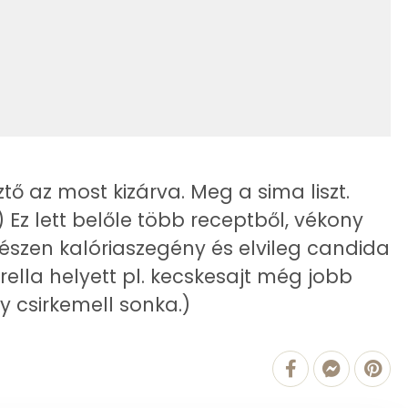
6 g
1 kcal
6 g
515 kcal
2 g
40 mg
ő az most kizárva. Meg a sima liszt.
 Ez lett belőle több receptből, vékony
észen kalóriaszegény és elvileg candida
1980.3 g
rella helyett pl. kecskesajt még jobb
4 mg
y csirkemell sonka.)
19 mg
240 mg