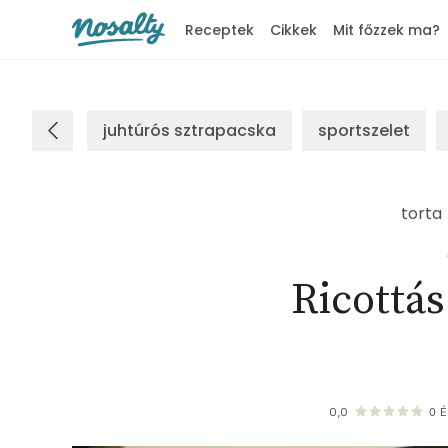
Receptek
Cikkek
Mit főzzek ma?
Nosalty
juhtúrós sztrapacska
sportszelet
torta
Ricottás
0,0
0
É