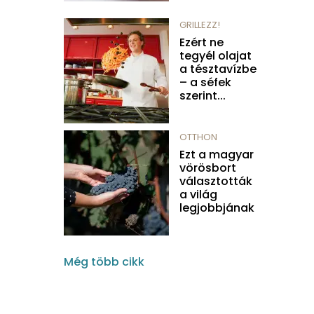
GRILLEZZ!
Ezért ne
tegyél olajat
a tésztavízbe
– a séfek
szerint...
OTTHON
Ezt a magyar
vörösbort
választották
a világ
legjobbjának
Még több cikk