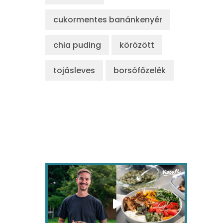
cukormentes banánkenyér
chia puding
körözött
tojásleves
borsófőzelék