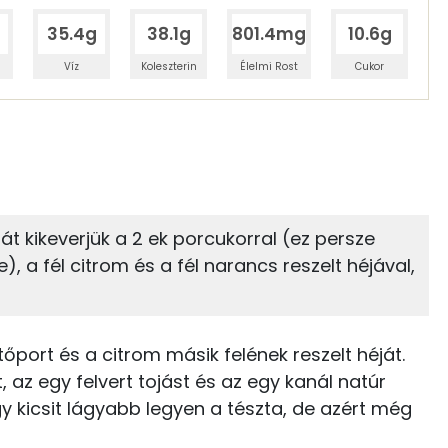
35.4g
38.1g
801.4mg
10.6g
Víz
Koleszterin
Élelmi Rost
Cukor
 adagban
100 grammban
37%
16%
zénhidrát
Zsír
 adagban
100 grammban
ottát kikeverjük a 2 ek porcukorral (ez persze
e), a fél citrom és a fél narancs reszelt héjával,
16%
40%
91 kcal
Zsír
Víz
90 kcal
TOP vitaminok
tőport és a citrom másik felének reszelt héját.
33 kcal
 az egy felvert tojást és az egy kanál natúr
Kolin:
ogy kicsit lágyabb legyen a tészta, de azért még
0 kcal
C vitamin: