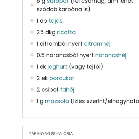
6 g
sütőpor
(fél csomag, ami lehet
szódabikarbóna is)
1 db
tojás
25 dkg
ricotta
1 citromból nyert
citromhéj
0.5 narancsból nyert
narancshéj
1 ek
joghurt
(vagy tejföl)
2 ek
porcukor
2 csipet
fahéj
1 g
mazsola
(ízlés szerint/elhagyhat
TÁPANYAG ÉS KALÓRIA