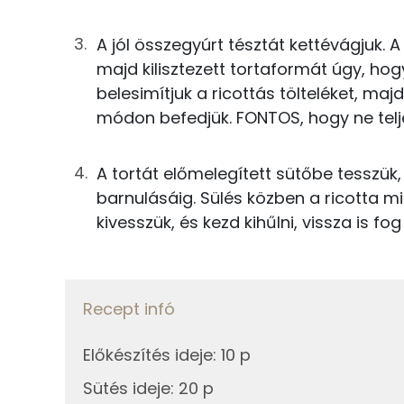
7g
tojás
Nátrium
A jól összegyúrt tésztát kettévágjuk. A
31g
ricotta
majd kilisztezett tortaformát úgy, ho
Magnézium
belesimítjuk a ricottás tölteléket, ma
1g
citromhéj
Szelén
módon befedjük. FONTOS, hogy ne telje
0g
narancshéj
A tortát előmelegített sütőbe tesszük, 
2g
joghurt
Fehérje
barnulásáig. Sülés közben a ricotta mia
2g
porcukor
kivesszük, és kezd kihűlni, vissza is fog
Összesen
0g
fahéj
Zsír
0g
mazsola
Recept infó
Összesen
Előkészítés ideje
:
10 p
Összesen
Telített zsírsav
Sütés ideje
:
20 p