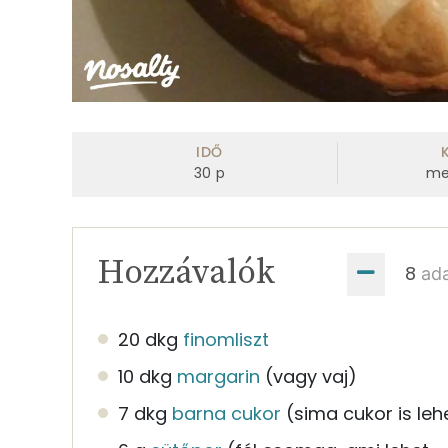
IDŐ
30
p
me
Hozzávalók
ad
20 dkg
finomliszt
10 dkg
margarin
(vagy vaj)
7 dkg
barna cukor
(sima cukor is leh