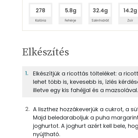
278
5.8g
32.4g
14.2g
Kalória
Fehérje
Szénhidrát
Zsír
Egy adagban
8
TÁPANYAGTARTALOM
Elkészítés
7%
Fehérje
S
Egy adagban
8
Elkészítjük a ricottás tölteléket: a ric
lehet több is, kevesebb is, ízlés kérdés
7%
37%
25g
finomliszt
Fehérje
Szénhidrát
illetve egy kis fahéjjal és a mazsolával.
13g
margarin
TOP ásványi anyagok
A liszthez hozzákeverjük a cukrot, a sü
9g
barna cukor
Majd beledaraboljuk a puha margarint,
Foszfor
joghurtot. A joghurt azért kell bele, h
1g
sütőpor
nyújtható.
Kálcium