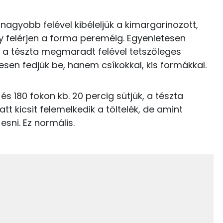
9 kcal
E vitamin:
 nagyobb felével kibéleljük a kimargarinozott,
47 kcal
gy felérjen a forma pereméig. Egyenletesen
Niacin - B3 vitamin:
jd a tészta megmaradt felével tetszőleges
0 kcal
A vitamin (RAE):
sen fedjük be, hanem csíkokkal, kis formákkal.
0 kcal
és 180 fokon kb. 20 percig sütjük, a tészta
1 kcal
tt kicsit felemelkedik a töltelék, de amint
7 kcal
 esni. Ez normális.
5.8 g
0 kcal
0 kcal
14.2 g
278 kcal
4 g