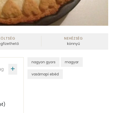
KÖLTSÉG
NEHÉZSÉG
gfizethető
könnyű
nagyon gyors
magyar
ag
vasárnapi ebéd
et)