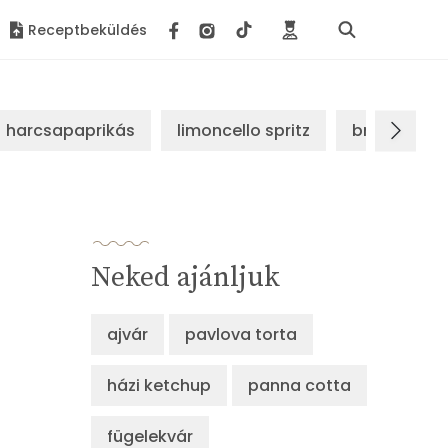
Receptbeküldés
harcsapaprikás
limoncello spritz
brassói sz
Neked ajánljuk
ajvár
pavlova torta
házi ketchup
panna cotta
fügelekvár