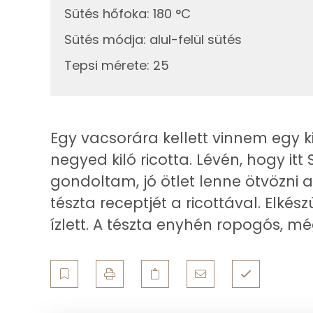
Egyszeresen telítetlen zsírsav:
Sütés hőfoka
:
180 °C
Sütés módja
:
alul-felül sütés
Többszörösen telítetlen zsírsav
Tepsi mérete
:
25
Koleszterin
Ásványi anyagok
Egy vacsorára kellett vinnem egy ki
Összesen
negyed kiló ricotta. Lévén, hogy itt 
Cink
gondoltam, jó ötlet lenne ötvözni az
tészta receptjét a ricottával. Elké
Szelén
ízlett. A tészta enyhén ropogós, m
Kálcium
Vas
Magnézium