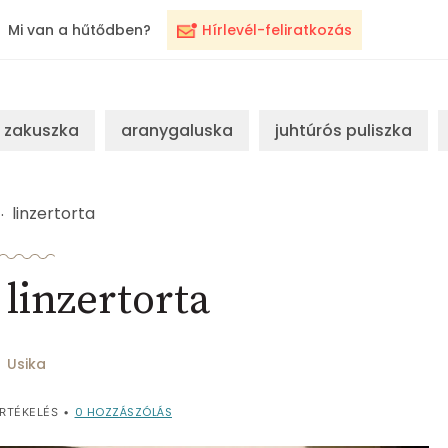
Mi van a hűtődben?
Hírlevél-feliratkozás
zakuszka
aranygaluska
juhtúrós puliszka
linzertorta
 linzertorta
Usika
0
HOZZÁSZÓLÁS
RTÉKELÉS
•