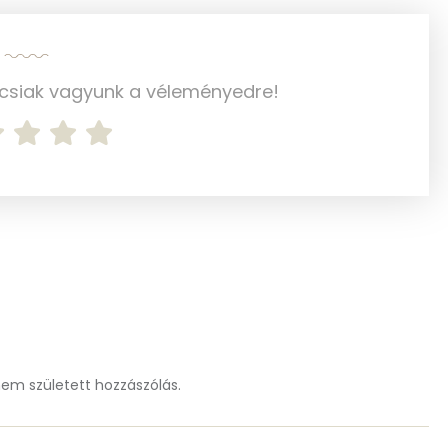
165 mg
106 mg
ncsiak vagyunk a véleményedre!
0 mg
0 mg
32.4 g
11 mg
1 mg
m született hozzászólás.