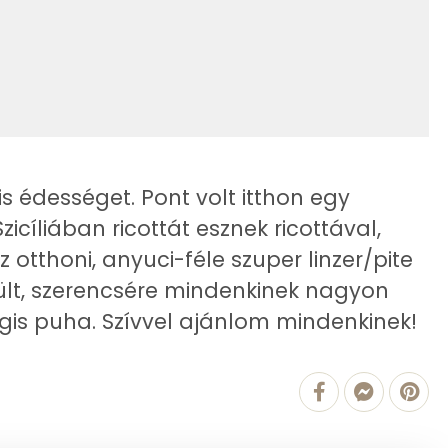
6 g
3 g
38 mg
s édességet. Pont volt itthon egy
437.2 g
Szicíliában ricottát esznek ricottával,
0 mg
 otthoni, anyuci-féle szuper linzer/pite
szült, szerencsére mindenkinek nagyon
12 mg
égis puha. Szívvel ajánlom mindenkinek!
138 mg
1 mg
14 mg