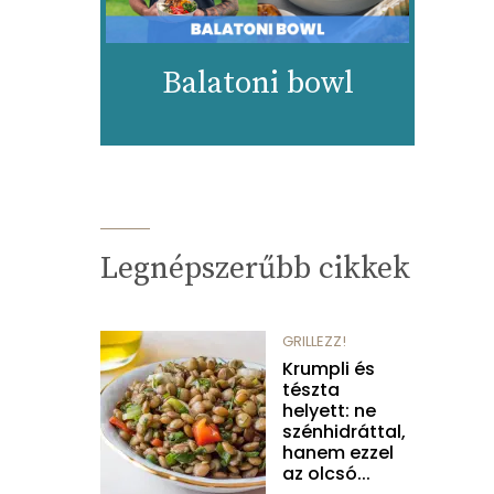
Balatoni bowl
Legnépszerűbb cikkek
GRILLEZZ!
Krumpli és
tészta
helyett: ne
szénhidráttal,
hanem ezzel
az olcsó...