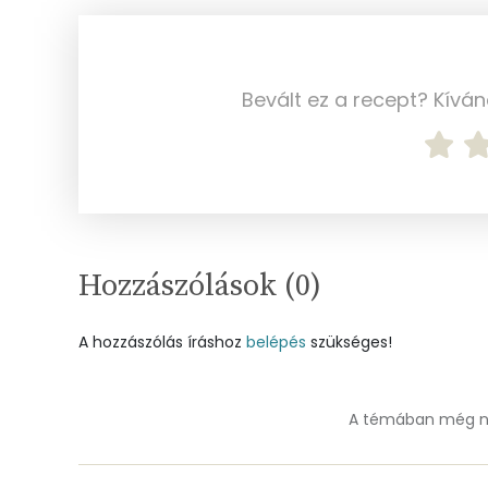
Foszfor
Nátrium
Bevált ez a recept? Kívá
Réz
Mangán
Szénhidrát
Hozzászólások (
0
)
Összesen
A hozzászólás íráshoz
belépés
szükséges!
Cukor
Élelmi rost
A témában még ne
Víz