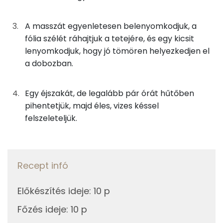
Foszfor
0g
édesítőszer
0 kcal
Kálcium
A masszát egyenletesen belenyomkodjuk, a
5g
cukrozatlan kakaópor
11 kcal
fólia szélét ráhajtjuk a tetejére, és egy kicsit
Magnézium
lenyomkodjuk, hogy jó tömören helyezkedjen el
13g
aszalt gyümölcsök
30 kcal
a dobozban.
Nátrium
3g
dió
21 kcal
Szelén
Egy éjszakát, de legalább pár órát hűtőben
8g
zabkorpa
18 kcal
pihentetjük, majd éles, vizes késsel
TOP vitaminok
felszeleteljük.
2g
puffasztott rizs
5 kcal
Kolin:
Összesen
168 kcal
C vitamin:
Recept infó
Niacin - B3 vitamin:
Előkészítés ideje
:
10 p
E vitamin:
Főzés ideje
:
10 p