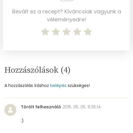
Ásványi anyagok
Bevált ez a recept? Kíváncsiak vagyunk a
Összesen
331.2 g
véleményedre!
Cink
1 mg
Szelén
6 mg
Kálcium
73 mg
Hozzászólások (
4
)
Vas
1 mg
Magnézium
58 mg
A hozzászólás íráshoz
belépés
szükséges!
Foszfor
159 mg
Törölt felhasználó
2015. 05. 05. 9:25:14
Nátrium
32 mg
:)
Réz
0 mg