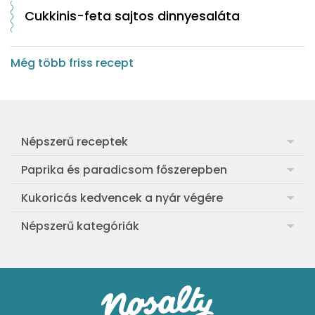
Cukkinis-feta sajtos dinnyesaláta
Még több friss recept
Népszerű receptek
Frankfurti leves
Paprika és paradicsom főszerepben
Egyszerű muffin
Pan con Tomate
Kukoricás kedvencek a nyár végére
Aranygaluska
Paradicsom és paprika eltevése télre
Legfinomabb főtt kukorica
Népszerű kategóriák
Egyszerű paradicsomleves
Mézes-mascarponés sült paradicsom
Ropogós kukoricás fritters
Ebéd receptek
Egyszerű krumplifőzelék
Paradicsomos húsgombóc
Bang bang kukorica
Aprósütemények
Klasszikus madártej
Paradicsomos flat tart leveles tésztából
Szójás-vajas grillkukoricák
Sütemények