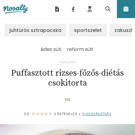
Nosalty
juhtúrós sztrapacska
sportszelet
zakuszk
édes süti
reform süti
Puffasztott rizses-főzős-diétás
csokitorta
NS
4
HOZZÁSZÓLÁS
0,0
0
ÉRTÉKELÉS
•