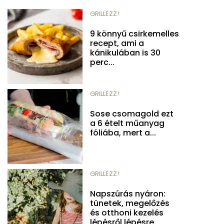
GRILLEZZ!
9 könnyű csirkemelles
recept, ami a
kánikulában is 30
perc...
GRILLEZZ!
Sose csomagold ezt
a 6 ételt műanyag
fóliába, mert a...
GRILLEZZ!
Napszúrás nyáron:
tünetek, megelőzés
és otthoni kezelés
lépésről lépésre