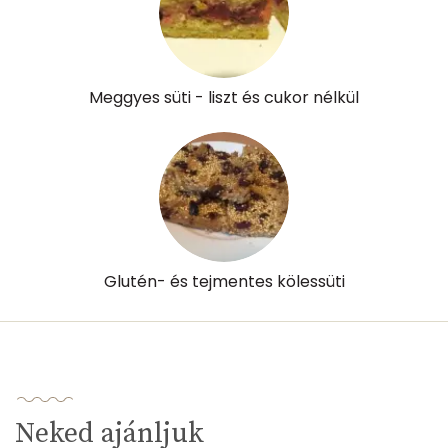
Niacin - B3 vitamin:
1 mg
Pantoténsav - B5 vitamin:
0 mg
Folsav - B9-vitamin:
11 micro
Meggyes süti - liszt és cukor nélkül
Kolin:
15 mg
Retinol - A vitamin:
48 micro
α-karotin
7 micro
β-karotin
61 micro
Glutén- és tejmentes kölessüti
β-crypt
12 micro
Likopin
0 micro
Lut-zea
34 micro
Neked ajánljuk