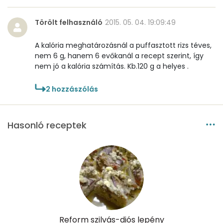
Mangán
1 mg
Törölt felhasználó
2015. 05. 04. 19:09:49
Szénhidrát
A kalória meghatározásnál a puffasztott rizs téves,
nem 6 g, hanem 6 evőkanál a recept szerint, így
Összesen
19.5 g
nem jó a kalória számítás. Kb.120 g a helyes .
Cukor
7 mg
2
hozzászólás
Élelmi rost
4 mg
Hasonló receptek
Víz
Összesen
44.9 g
Vitaminok
Összesen
0
Reform szilvás-diós lepény