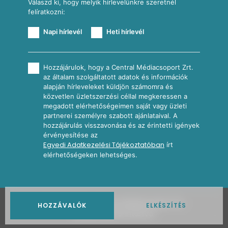
Válaszd ki, hogy melyik hírlevelünkre szeretnél
felíratkozni:
Napi hírlevél
Heti hírlevél
Hozzájárulok, hogy a Central Médiacsoport Zrt.
az általam szolgáltatott adatok és információk
alapján hírleveleket küldjön számomra és
közvetlen üzletszerzési céllal megkeressen a
megadott elérhetőségeimen saját vagy üzleti
partnerei személyre szabott ajánlataival. A
hozzájárulás visszavonása és az érintetti igények
érvényesítése az
Egyedi Adatkezelési Tájékoztatóban
írt
elérhetőségeken lehetséges.
2026
Nosalty · Central Médiacsoport Zrt.
HOZZÁVALÓK
ELKÉSZÍTÉS
Minden jog fenntartva.