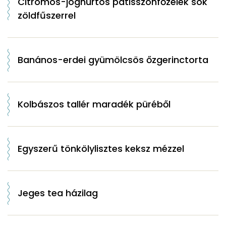
Citromos-joghurtos patisszonfőzelék sok
zöldfűszerrel
Banános-erdei gyümölcsös őzgerinctorta
Kolbászos tallér maradék püréből
Egyszerű tönkölylisztes keksz mézzel
Jeges tea házilag