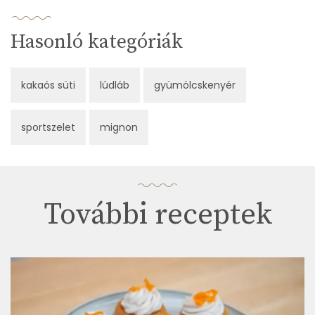
Hasonló kategóriák
kakaós süti
lúdláb
gyümölcskenyér
sportszelet
mignon
További receptek