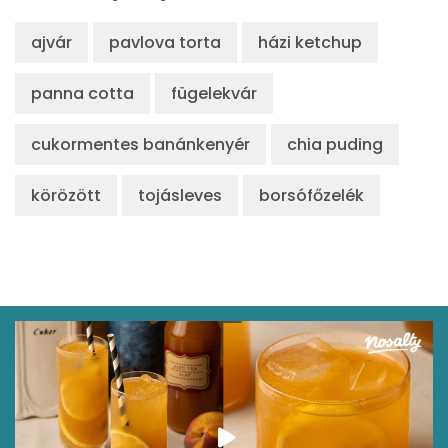
Összesen
168 kcal
ajvár
pavlova torta
házi ketchup
panna cotta
fügelekvár
cukormentes banánkenyér
chia puding
körözött
tojásleves
borsófőzelék