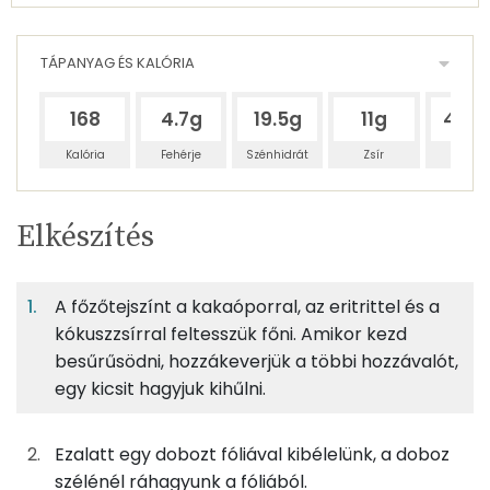
TÁPANYAG ÉS KALÓRIA
168
4.7g
19.5g
11g
44.9
Kalória
Fehérje
Szénhidrát
Zsír
Víz
Egy
4
100
Elkészítés
adagban
adagban
grammban
TÁPANYAGTARTALOM
A főzőtejszínt a kakaóporral, az eritrittel és a
6%
24%
14%
Egy
4
100
Fehérje
Szénhidrát
Zsír
adagban
adagban
grammban
kókuszzsírral feltesszük főni. Amikor kezd
besűrűsödni, hozzákeverjük a többi hozzávalót,
egy kicsit hagyjuk kihűlni.
6%
24%
14%
56%
50g
főzőtejszín
66 kcal
Fehérje
Szénhidrát
Zsír
Víz
TOP ásványi anyagok
2g
kókuszzsír
17 kcal
Ezalatt egy dobozt fóliával kibélelünk, a doboz
szélénél ráhagyunk a fóliából.