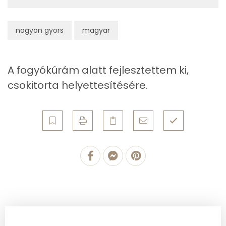
Riboflavin - B2 vitamin:
nagyon gyors
magyar
Fehérje
Összesen
4.7 g
A fogyókúrám alatt fejlesztettem ki,
csokitorta helyettesítésére.
Zsír
Összesen
11 g
Telített zsírsav
6 g
Egyszeresen telítetlen zsírsav:
2 g
Többszörösen telítetlen zsírsav
2 g
Koleszterin
18 mg