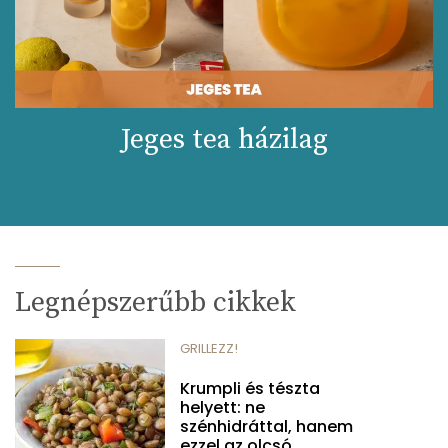
Jeges tea házilag
Legnépszerűbb cikkek
GRILLEZZ!
Krumpli és tészta
helyett: ne
szénhidráttal, hanem
ezzel az olcsó...