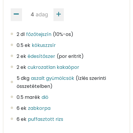
adag
2 dl
főzőtejszín
(10%-os)
0.5 ek
kókuszzsír
2 ek
édesítőszer
(por eritrit)
2 ek
cukrozatlan kakaópor
5 dkg
aszalt gyümölcsök
(ízlés szerinti
összetételben)
0.5 marék
dió
6 ek
zabkorpa
6 ek
puffasztott rizs