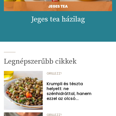
Jeges tea házilag
Legnépszerűbb cikkek
GRILLEZZ!
Krumpli és tészta
helyett: ne
szénhidráttal, hanem
ezzel az olcsó...
GRILLEZZ!