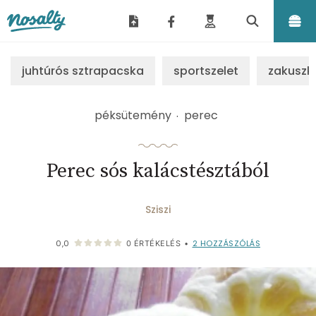
Nosalty
juhtúrós sztrapacska
sportszelet
zakuszk
péksütemény
perec
Perec sós kalácstésztából
Sziszi
2
HOZZÁSZÓLÁS
0,0
0
ÉRTÉKELÉS
•