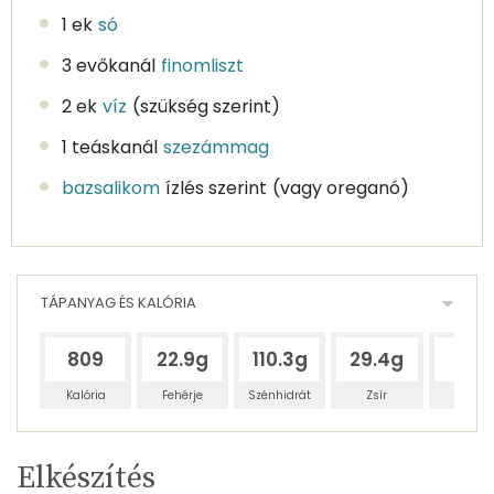
1 ek
só
3 evőkanál
finomliszt
2 ek
víz
(szükség szerint)
1 teáskanál
szezámmag
bazsalikom
ízlés szerint
(vagy oreganó)
TÁPANYAG ÉS KALÓRIA
809
22.9g
110.3g
29.4g
88g
Kalória
Fehérje
Szénhidrát
Zsír
Víz
Egy
2
100
Elkészítés
adagban
adagban
grammban
TÁPANYAGTARTALOM