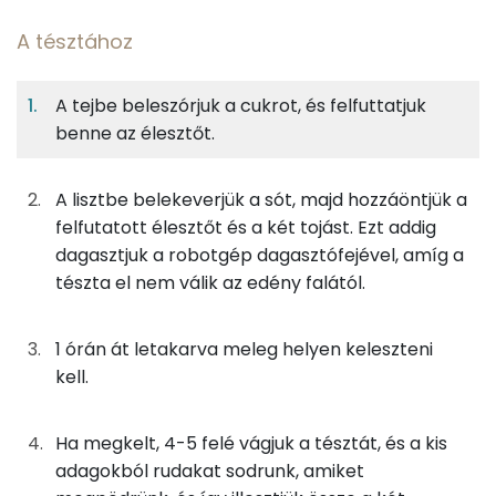
A tésztához
9%
44%
12%
Egy
2
100
Fehérje
Szénhidrát
Zsír
adagban
adagban
grammban
A tejbe beleszórjuk a cukrot, és felfuttatjuk
benne az élesztőt.
A tésztához
9%
44%
12%
35%
Fehérje
Szénhidrát
Zsír
Víz
13g
élesztő
13 kcal
A lisztbe belekeverjük a sót, majd hozzáöntjük a
TOP ásványi anyagok
felfutatott élesztőt és a két tojást. Ezt addig
2g
cukor
7 kcal
Nátrium
dagasztjuk a robotgép dagasztófejével, amíg a
tészta el nem válik az edény falától.
113g
finomliszt
410 kcal
Foszfor
38g
tej
21 kcal
Kálcium
1 órán át letakarva meleg helyen keleszteni
kell.
55g
tojás
69 kcal
Szelén
4g
só
0 kcal
Ha megkelt, 4-5 felé vágjuk a tésztát, és a kis
Magnézium
adagokból rudakat sodrunk, amiket
23g
margarin
161 kcal
TOP vitaminok