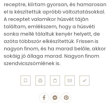
Vas
3 mg
receptre, kiírtam gyorsan, és hamarosan
el is készítettük apróbb változtatásokkal.
Magnézium
47 mg
A receptet valamikor húsvét táján
Foszfor
306 mg
találtam, emlékszem, hogy a húsvéti
sonka mellé tálaltuk kenyér helyett, de
Nátrium
3783 mg
azóta többször elkészítettük. Frissen is
Réz
0 mg
nagyon finom, és ha marad belőle, akkor
sokáig jó állaga marad. Nagyon finom
Mangán
1 mg
szendvicszsömlének is.
Szénhidrát
Összesen
110.3 g
Cukor
5 mg
Élelmi rost
5 mg