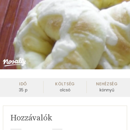
IDŐ
KÖLTSÉG
NEHÉZSÉG
35
p
olcsó
könnyű
Hozzávalók