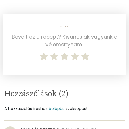
Víz
Összesen
88 g
Bevált ez a recept? Kíváncsiak vagyunk a
véleményedre!
Vitaminok
Összesen
0
A vitamin (RAE):
287 micro
B6 vitamin:
0 mg
Hozzászólások (
2
)
B12 Vitamin:
0 micro
A hozzászólás íráshoz
belépés
szükséges!
E vitamin:
3 mg
C vitamin:
0 mg