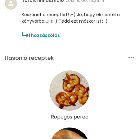
Törölt felhasználó
2012. 11. 06. 18:28:14
D vitamin:
40 micro
Köszönet a receptért! :-) Jó, hogy elmentél a
könyvárba....!!!:-) Tedd ezt máskor is! :-)
K vitamin:
22 micro
1
hozzászólás
Tiamin - B1 vitamin:
0 mg
Riboflavin - B2 vitamin:
0 mg
Hasonló receptek
Niacin - B3 vitamin:
3 mg
Pantoténsav - B5 vitamin:
0 mg
Folsav - B9-vitamin:
158 micro
Kolin:
167 mg
Ropogós perec
Retinol - A vitamin:
274 micro
α-karotin
0 micro