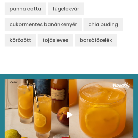
panna cotta
fügelekvár
cukormentes banánkenyér
chia puding
körözött
tojásleves
borsófőzelék