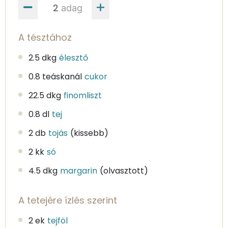
adag
A tésztához
2.5 dkg
élesztő
0.8 teáskanál
cukor
22.5 dkg
finomliszt
0.8 dl
tej
2 db
tojás
(kissebb)
2 kk
só
4.5 dkg
margarin
(olvasztott)
A tetejére ízlés szerint
2 ek
tejföl