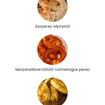
β-karotin
142 micro
β-crypt
5 micro
Sörperec Mymotól
Likopin
0 micro
Lut-zea
269 micro
Összesen
809 kcal
Mozzarellával töltött rozmaringos perec