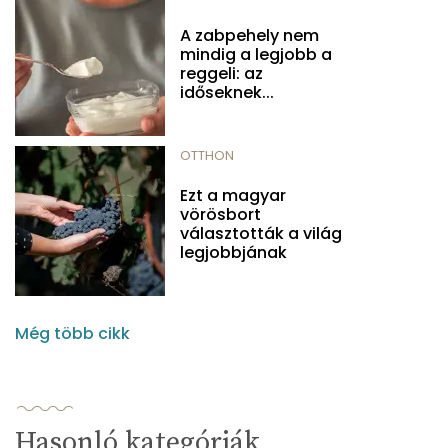
A zabpehely nem
mindig a legjobb a
reggeli: az
időseknek...
OTTHON
Ezt a magyar
vörösbort
választották a világ
legjobbjának
Még több cikk
Hasonló kategóriák