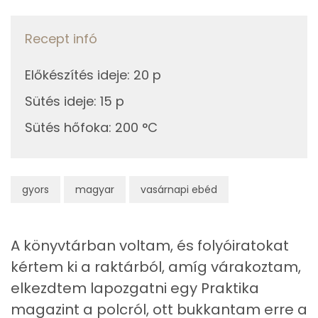
Telített zsírsav
8 g
Recept infó
Egyszeresen telítetlen zsírsav:
12 g
Előkészítés ideje
:
20 p
Többszörösen telítetlen zsírsav
7 g
Sütés ideje
:
15 p
Koleszterin
192 mg
Sütés hőfoka
:
200 °C
Ásványi anyagok
gyors
magyar
vasárnapi ebéd
Összesen
4331.8 g
Cink
3 mg
A könyvtárban voltam, és folyóiratokat
Szelén
63 mg
kértem ki a raktárból, amíg várakoztam,
elkezdtem lapozgatni egy Praktika
Kálcium
126 mg
magazint a polcról, ott bukkantam erre a