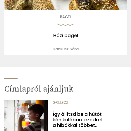
BAGEL
Házi bagel
Hankusz Sára
Címlapról ajánljuk
GRILLEZZ!
Így állítsd be a hűtőt
kánikulában: ezekkel
a hibákkal többet...