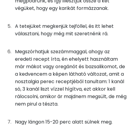
megpödrünk, és így illesztjük össze a két
végüket, hogy egy karikát formázzanak.
Kolin:
A tetejére ízlés szerint
Niacin - B3 vitamin:
A tetejüket megkenjük tejföllel, és itt lehet
20g
tejföl
40 kcal
választani, hogy még mit szeretnénk rá.
E vitamin:
6g
só
0 kcal
Megszórhatjuk szezámmaggal, ahogy az
Riboflavin - B2 vitamin:
23g
finomliszt
82 kcal
eredeti recept írta, én ehelyett használtam
Tiamin - B1 vitamin:
már mákot vagy oregánót és bazsalikomot, de
8g
víz
0 kcal
a kedvencem a képen látható változat, amit a
nosztalgia perec receptjéből tanultam: 1 kanál
Fehérje
1g
szezámmag
6 kcal
só, 3 kanál liszt vízzel hígítva, ezt akkor kell
rálocsolni, amikor ár majdnem megsült, de még
Összesen
22.9 g
0g
bazsalikom
0 kcal
nem pirul a tészta.
Zsír
Összesen
809 kcal
Nagy lángon 15-20 perc alatt sülnek meg.
Összesen
29.4 g