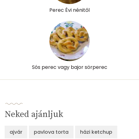
Perec Évi nénitől
Sós perec vagy bajor sörperec
Neked ajánljuk
ajvár
pavlova torta
házi ketchup