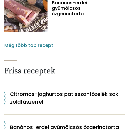
Banános-erdei
gyümölcsös
őzgerinctorta
Még több top recept
Friss receptek
Citromos-joghurtos patisszonfőzelék sok
zöldfűszerrel
Banános-erdei gyümölcsös őzgerinctorta