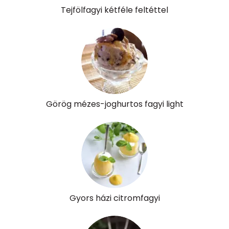
Tejfölfagyi kétféle feltéttel
Összesen
19.5 g
Cukor
11 mg
Élelmi rost
5 mg
Víz
Görög mézes-joghurtos fagyi light
Összesen
104.6 g
Vitaminok
Összesen
0
A vitamin (RAE):
2 micro
Gyors házi citromfagyi
B6 vitamin:
0 mg