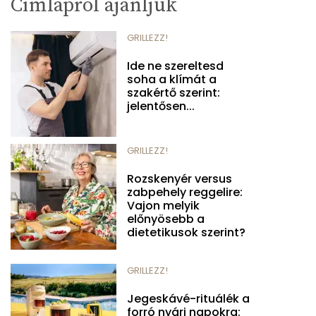
Címlapról ajánljuk
GRILLEZZ!
Ide ne szereltesd
soha a klímát a
szakértő szerint:
jelentősen...
GRILLEZZ!
Rozskenyér versus
zabpehely reggelire:
Vajon melyik
előnyösebb a
dietetikusok szerint?
GRILLEZZ!
Jegeskávé-rituálék a
forró nyári napokra: