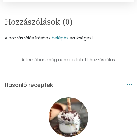
Cink
1 mg
Szelén
0 mg
Hozzászólások (
0
)
Kálcium
24 mg
A hozzászólás íráshoz
belépés
szükséges!
Vas
2 mg
Magnézium
38 mg
A témában még nem született hozzászólás.
Foszfor
60 mg
Hasonló receptek
Nátrium
54 mg
Réz
0 mg
Mangán
1 mg
Szénhidrát