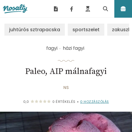
Nosalty
juhtúrós sztrapacska
sportszelet
zakuszk
fagyi
házi fagyi
Paleo, AIP málnafagyi
NS
0
HOZZÁSZÓLÁS
0,0
0
ÉRTÉKELÉS
•