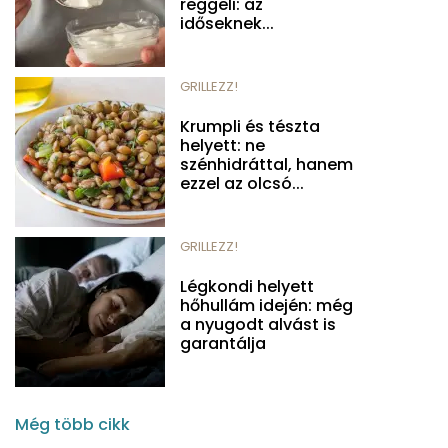
reggeli: az
időseknek...
GRILLEZZ!
Krumpli és tészta
helyett: ne
szénhidráttal, hanem
ezzel az olcsó...
GRILLEZZ!
Légkondi helyett
hőhullám idején: még
a nyugodt alvást is
garantálja
Még több cikk