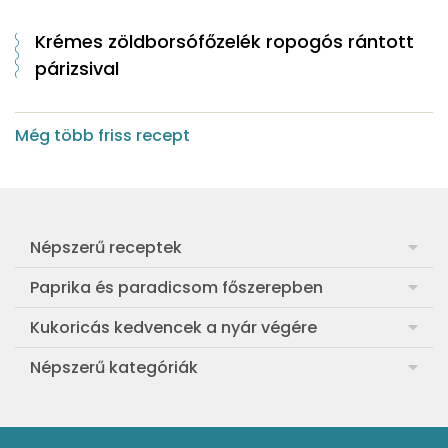
Krémes zöldborsófőzelék ropogós rántott
párizsival
Még több friss recept
Népszerű receptek
Frankfurti leves
Paprika és paradicsom főszerepben
Egyszerű muffin
Pan con Tomate
Kukoricás kedvencek a nyár végére
Aranygaluska
Paradicsom és paprika eltevése télre
Legfinomabb főtt kukorica
Népszerű kategóriák
Egyszerű paradicsomleves
Mézes-mascarponés sült paradicsom
Ropogós kukoricás fritters
Ebéd receptek
Egyszerű krumplifőzelék
Paradicsomos húsgombóc
Bang bang kukorica
Aprósütemények