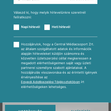
További receptkategóriák
Válaszd ki, hogy melyik hírlevelünkre szeretnél
felíratkozni:
Napi hírlevél
Heti hírlevél
Hozzájárulok, hogy a Central Médiacsoport Zrt.
az általam szolgáltatott adatok és információk
alapján hírleveleket küldjön számomra és
közvetlen üzletszerzési céllal megkeressen a
megadott elérhetőségeimen saját vagy üzleti
partnerei személyre szabott ajánlataival. A
hozzájárulás visszavonása és az érintetti igények
érvényesítése az
Egyedi Adatkezelési Tájékoztatóban
írt
elérhetőségeken lehetséges.
2026
Nosalty · Central Médiacsoport Zrt.