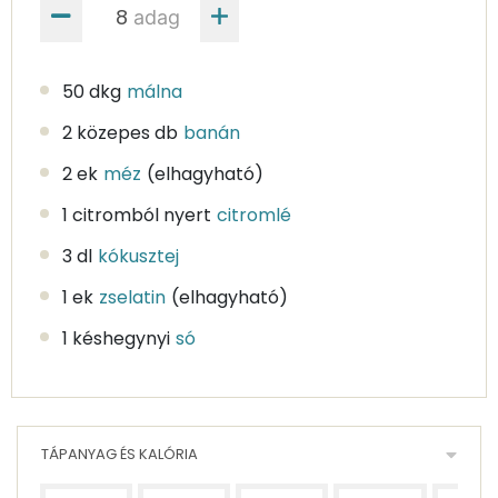
adag
50 dkg
málna
2 közepes db
banán
2 ek
méz
(elhagyható)
1 citromból nyert
citromlé
3 dl
kókusztej
1 ek
zselatin
(elhagyható)
1 késhegynyi
só
TÁPANYAG ÉS KALÓRIA