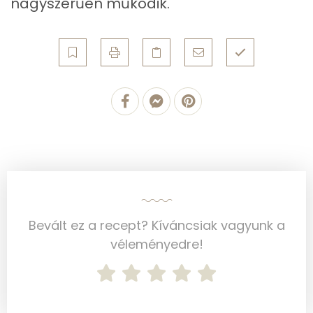
nagyszerűen működik.
Összesen
2.3 g
Zsír
Összesen
8.5 g
Telített zsírsav
7 g
Egyszeresen telítetlen zsírsav:
0 g
Többszörösen telítetlen zsírsav
0 g
Koleszterin
0 mg
Bevált ez a recept? Kíváncsiak vagyunk a
véleményedre!
Ásványi anyagok
Összesen
180.4 g