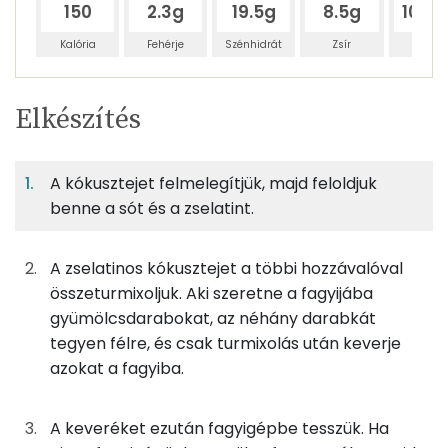
150
2.3g
19.5g
8.5g
104.
Kalória
Fehérje
Szénhidrát
Zsír
Víz
Egy
8
100
Elkészítés
adagban
adagban
grammban
TÁPANYAGTARTALOM
A kókusztejet felmelegítjük, majd feloldjuk
1%
14%
6%
Egy
8
100
Fehérje
Szénhidrát
Zsír
adagban
adagban
grammban
benne a sót és a zselatint.
1%
14%
6%
78%
A zselatinos kókusztejet a többi hozzávalóval
63g
málna
33 kcal
Fehérje
Szénhidrát
Zsír
Víz
összeturmixoljuk. Aki szeretne a fagyijába
TOP ásványi anyagok
38g
banán
21 kcal
gyümölcsdarabokat, az néhány darabkát
tegyen félre, és csak turmixolás után keverje
Foszfor
6g
méz
19 kcal
azokat a fagyiba.
Nátrium
5g
citromlé
1 kcal
A keveréket ezután fagyigépbe tesszük. Ha
Magnézium