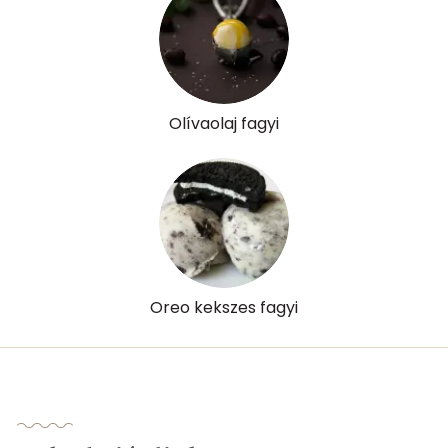
B12 Vitamin:
0 micro
E vitamin:
1 mg
C vitamin:
21 mg
Olívaolaj fagyi
D vitamin:
0 micro
K vitamin:
5 micro
Tiamin - B1 vitamin:
0 mg
Riboflavin - B2 vitamin:
0 mg
Oreo kekszes fagyi
Niacin - B3 vitamin:
1 mg
Pantoténsav - B5 vitamin:
0 mg
Folsav - B9-vitamin:
24 micro