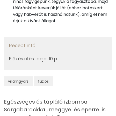
nincs fagyigépünk, tegyük a fagyasztóba, majd
38g
kókusztej
74 kcal
félóránként keverjük jól át (ehhez botmixert
Kálcium
1g
zselatin
2 kcal
vagy habverőt is használhatunk), amíg el nem
érjük a kívánt állagot.
Vas
0g
só
0 kcal
TOP vitaminok
Összesen
150 kcal
C vitamin:
Recept infó
Kolin:
Előkészítés ideje
:
10 p
Niacin - B3 vitamin:
E vitamin:
villámgyors
fúziós
B6 vitamin:
Egészséges és tápláló ízbomba.
Fehérje
Sárgabarackkal, meggyel és eperrel is