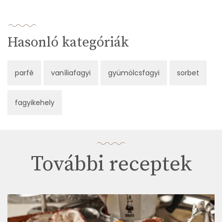
Hasonló kategóriák
parfé
vaníliafagyi
gyümölcsfagyi
sorbet
fagyikehely
További receptek