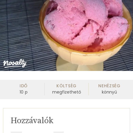
IDŐ
KÖLTSÉG
NEHÉZSÉG
10
p
megfizethető
könnyű
Hozzávalók