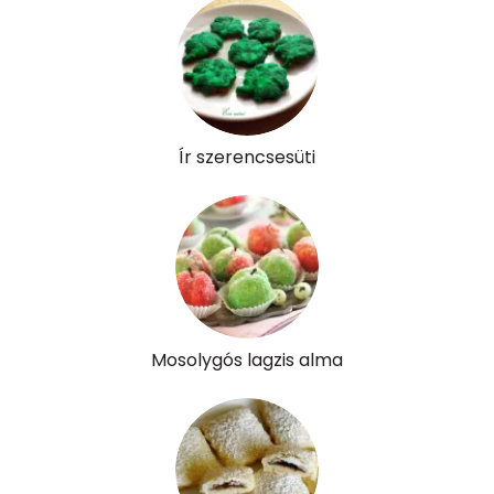
A vitamin (RAE):
19 micro
B6 vitamin:
0 mg
B12 Vitamin:
0 micro
Ír szerencsesüti
E vitamin:
0 mg
C vitamin:
1 mg
D vitamin:
36 micro
K vitamin:
1 micro
Mosolygós lagzis alma
Tiamin - B1 vitamin:
0 mg
Riboflavin - B2 vitamin:
0 mg