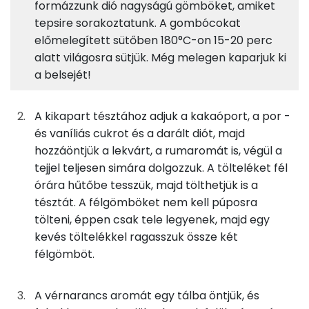
25g
tej
14 kcal
formázzunk dió nagyságú gömböket, amiket
Foszfor
tepsire sorakoztatunk. A gombócokat
25g
sertészsír
226 kcal
Kálcium
előmelegített sütőben 180°C-on 15-20 perc
alatt világosra sütjük. Még melegen kaparjuk ki
38g
porcukor
145 kcal
Nátrium
a belsejét!
5g
tojássárgája
16 kcal
Magnézium
A kikapart tésztához adjuk a kakaóport, a por -
2g
sütőpor
1 kcal
Szelén
és vaníliás cukrot és a darált diót, majd
hozzáöntjük a lekvárt, a rumaromát is, végül a
1g
vaníliás cukor
5 kcal
TOP vitaminok
tejjel teljesen simára dolgozzuk. A tölteléket fél
órára hűtőbe tesszük, majd tölthetjük is a
Kolin:
0g
só
0 kcal
tésztát. A félgömböket nem kell púposra
tölteni, éppen csak tele legyenek, majd egy
Niacin - B3 vitamin:
Töltelék
kevés töltelékkel ragasszuk össze két
C vitamin:
félgömböt.
13g
dió
82 kcal
E vitamin:
A vérnarancs aromát egy tálba öntjük, és
1g
cukrozatlan kakaópor
3 kcal