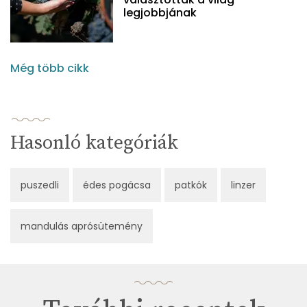
legjobbjának
Még több cikk
Hasonló kategóriák
puszedli
édes pogácsa
patkók
linzer
mandulás aprósütemény