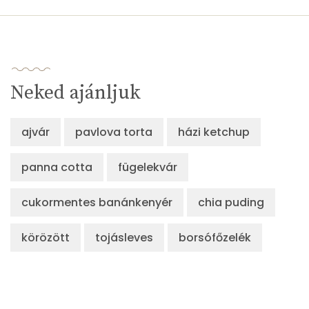
Összesen
869 kcal
Neked ajánljuk
ajvár
pavlova torta
házi ketchup
panna cotta
fügelekvár
cukormentes banánkenyér
chia puding
körözött
tojásleves
borsófőzelék