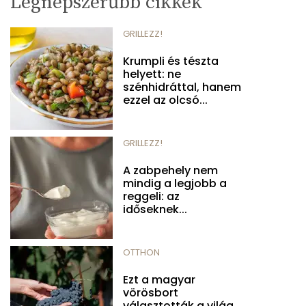
Legnépszerűbb cikkek
GRILLEZZ!
Krumpli és tészta
helyett: ne
szénhidráttal, hanem
ezzel az olcsó...
GRILLEZZ!
A zabpehely nem
mindig a legjobb a
reggeli: az
időseknek...
OTTHON
Ezt a magyar
vörösbort
választották a világ