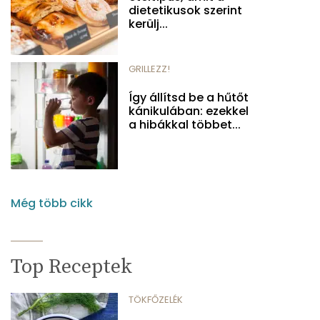
dietetikusok szerint
kerülj...
GRILLEZZ!
Így állítsd be a hűtőt
kánikulában: ezekkel
a hibákkal többet...
Még több cikk
Top Receptek
TÖKFŐZELÉK