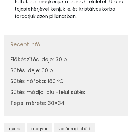
foltokban megkenjük a barack felületét. Utána
Tiamin - B1 vitamin:
8g
sárgabaracklekvár
21 kcal
tojásfehérjével kenjük le, és kristálycukorba
forgatjuk azon pillanatban.
Fehérje
0g
rumaroma
0 kcal
Összesen
14.1 g
1g
vaníliás cukor
5 kcal
Recept infó
25g
tej
14 kcal
Zsír
Előkészítés ideje
:
30 p
Összesen
36.5 g
Díszítés
Sütés ideje
:
30 p
Telített zsírsav
12 g
Sütés hőfoka
0g
vérnarancs aroma
:
180 °C
0 kcal
Sütés módja
Egyszeresen telítetlen zsírsav:
:
alul-felül sütés
13 g
5g
tojásfehérje
3 kcal
Tepsi mérete
:
30×34
Többszörösen telítetlen zsírsav
9 g
4g
cukor
15 kcal
Koleszterin
78 mg
Összesen
869 kcal
gyors
magyar
vasárnapi ebéd