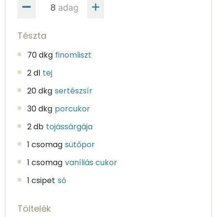
adag
Tészta
70 dkg
finomliszt
2 dl
tej
20 dkg
sertészsír
30 dkg
porcukor
2 db
tojássárgája
1 csomag
sütőpor
1 csomag
vaníliás cukor
1 csipet
só
Töltelék