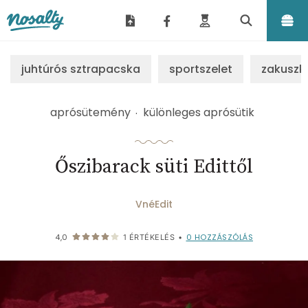
Nosalty
juhtúrós sztrapacska
sportszelet
zakuszk
aprósütemény
különleges aprósütik
Őszibarack süti Edittől
VnéEdit
0
HOZZÁSZÓLÁS
4,0
1
ÉRTÉKELÉS
•