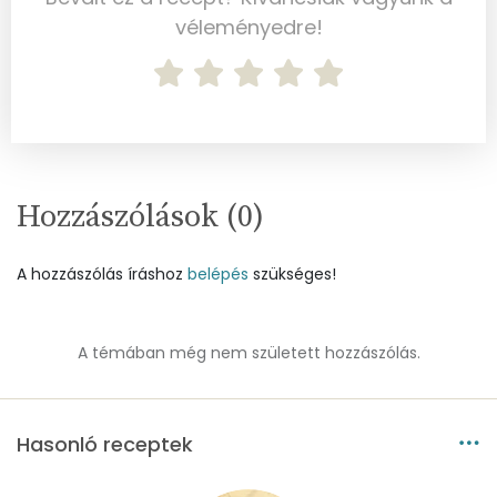
véleményedre!
Mangán
1 mg
Szénhidrát
Összesen
120.7 g
Cukor
50 mg
Hozzászólások (
0
)
Élelmi rost
4 mg
A hozzászólás íráshoz
belépés
szükséges!
Víz
A témában még nem született hozzászólás.
Összesen
20.3 g
Vitaminok
Hasonló receptek
Összesen
0