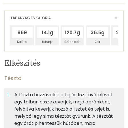
TÁPANYAG ÉS KALÓRIA
869
14.1g
120.7g
36.5g
20.3
Kalória
Fehérje
Szénhidrát
Zsír
Víz
Egy
8
100
Elkészítés
adagban
adagban
grammban
TÁPANYAGTARTALOM
Tészta
7%
63%
19%
Egy
8
100
Fehérje
Szénhidrát
Zsír
adagban
adagban
grammban
A tészta hozzávalóit a tej és liszt kivételével
egy tálban összekeverjük, majd apránként,
Tészta
7%
63%
19%
10%
felváltva keverjük hozzá a lisztet és tejet is,
Fehérje
Szénhidrát
Zsír
Víz
88g
finomliszt
319 kcal
melyből egy sima tésztát gyúrunk. A tésztát
TOP ásványi anyagok
egy órát pihentessük hűtőben, majd