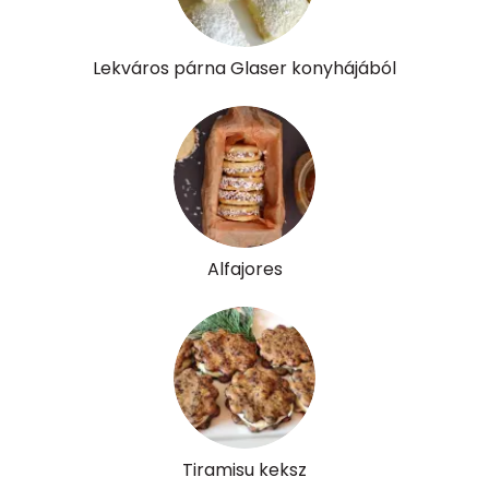
Niacin - B3 vitamin:
1 mg
Pantoténsav - B5 vitamin:
0 mg
Lekváros párna Glaser konyhájából
Folsav - B9-vitamin:
44 micro
Kolin:
68 mg
Retinol - A vitamin:
19 micro
α-karotin
2 micro
Alfajores
β-karotin
6 micro
β-crypt
2 micro
Likopin
0 micro
Lut-zea
72 micro
Tiramisu keksz