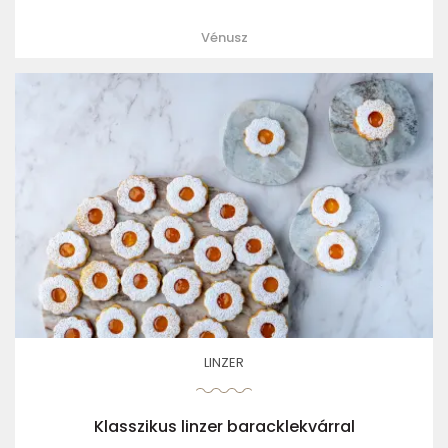
Vénusz
LINZER
Klasszikus linzer baracklekvárral