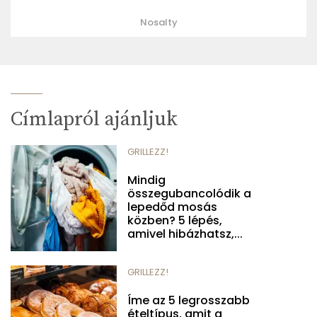
Nosalty
Címlapról ajánljuk
GRILLEZZ!
Mindig
összegubancolódik a
lepedőd mosás
közben? 5 lépés,
amivel hibázhatsz,...
GRILLEZZ!
Íme az 5 legrosszabb
ételtípus, amit a