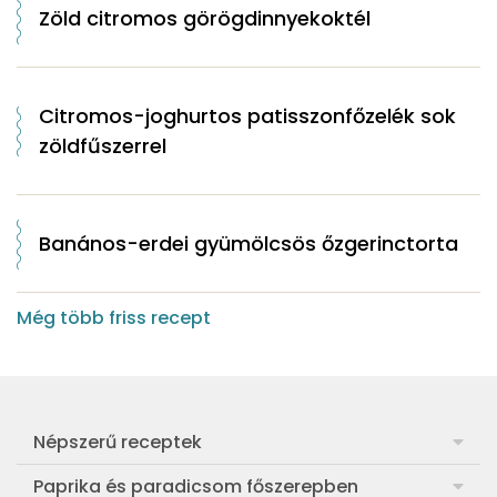
Zöld citromos görögdinnyekoktél
Citromos-joghurtos patisszonfőzelék sok
zöldfűszerrel
Banános-erdei gyümölcsös őzgerinctorta
Még több friss recept
Népszerű receptek
Frankfurti leves
Paprika és paradicsom főszerepben