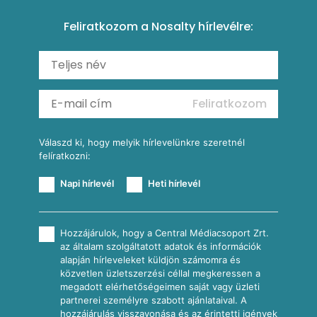
Amerikai palacsinta
Paprikás-juhtúrós hajtovány
Csirkés-kukoricás pite
Tésztareceptek
Feliratkozom a Nosalty hírlevélre:
Carbonara
Shakshuka
Mexikói húsleves kukorica salsával
Saláták
Ratatouille
Almás-kéksajtos kukoricasaláta
Köretek
Mexikói kukoricasaláta
Reggeli receptek
Feliratkozom
További receptkategóriák
Válaszd ki, hogy melyik hírlevelünkre szeretnél
felíratkozni:
Napi hírlevél
Heti hírlevél
Hozzájárulok, hogy a Central Médiacsoport Zrt.
az általam szolgáltatott adatok és információk
alapján hírleveleket küldjön számomra és
közvetlen üzletszerzési céllal megkeressen a
megadott elérhetőségeimen saját vagy üzleti
partnerei személyre szabott ajánlataival. A
hozzájárulás visszavonása és az érintetti igények