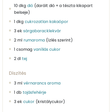
10 dkg
dió
(darált dió + a tészta kikapart
belseje)
1 dkg
cukrozatlan kakaópor
3 ek
sárgabaracklekvár
2 ml
rumaroma
(ízlés szerint)
1 csomag
vaníliás cukor
2 dl
tej
Díszítés
3 ml
vérnarancs aroma
1 db
tojásfehérje
3 ek
cukor
(kristálycukor)