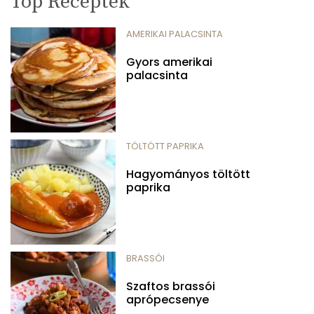
Top Receptek
AMERIKAI PALACSINTA
Gyors amerikai
palacsinta
TÖLTÖTT PAPRIKA
Hagyományos töltött
paprika
BRASSÓI
Szaftos brassói
aprópecsenye