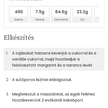
490
7.5g
64.6g
23.2g
47g
Kalória
Fehérje
Szénhidrát
Zsír
Víz
Egy
4
100
Elkészítés
adagban
adagban
grammban
TÁPANYAGTARTALOM
A tojásokat habosra keverjük a cukorral és a
6%
45%
16%
Egy
4
100
Fehérje
Szénhidrát
Zsír
adagban
adagban
grammban
vaníliás cukorral, majd hozzáadjuk a
felolvasztott margarint és a narancs levét.
6%
45%
16%
33%
28g
tojás
35 kcal
Fehérje
Szénhidrát
Zsír
Víz
A sütőporos liszttel eldolgozzuk.
TOP ásványi anyagok
25g
margarin
179 kcal
Megfelezzük a masszánkat, az egyik feléhez
Foszfor
29g
cukor
111 kcal
hozzákeverünk 2 evőkanál kakaóport.
Nátrium
38g
finomliszt
137 kcal