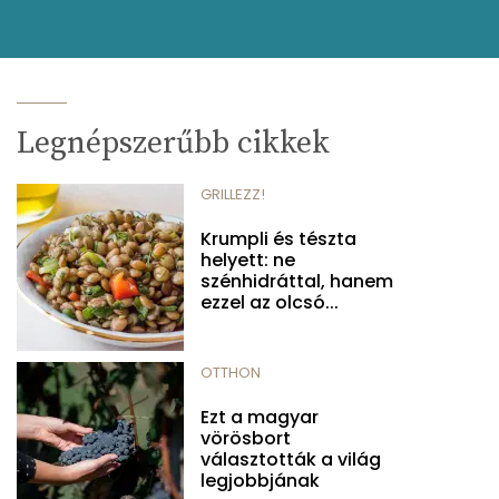
Legnépszerűbb cikkek
GRILLEZZ!
Krumpli és tészta
helyett: ne
szénhidráttal, hanem
ezzel az olcsó...
OTTHON
Ezt a magyar
vörösbort
választották a világ
legjobbjának