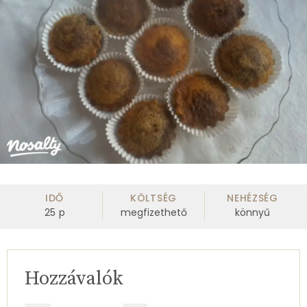
IDŐ
KÖLTSÉG
NEHÉZSÉG
25
p
megfizethető
könnyű
Hozzávalók