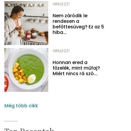
GRILLEZZ!
Nem záródik le
rendesen a
befőttesüveg? Ez az 5
hiba...
GRILLEZZ!
Honnan ered a
főzelék, mint műfaj?
Miért nincs rá szó...
Még több cikk