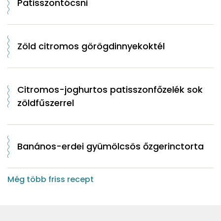
Patisszontócsni
Zöld citromos görögdinnyekoktél
Citromos-joghurtos patisszonfőzelék sok
zöldfűszerrel
Banános-erdei gyümölcsös őzgerinctorta
Még több friss recept