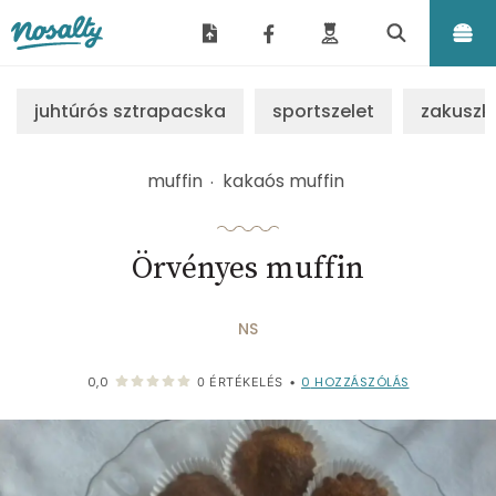
Nosalty
juhtúrós sztrapacska
sportszelet
zakuszk
muffin
kakaós muffin
Örvényes muffin
NS
0
HOZZÁSZÓLÁS
0,0
0
ÉRTÉKELÉS
•