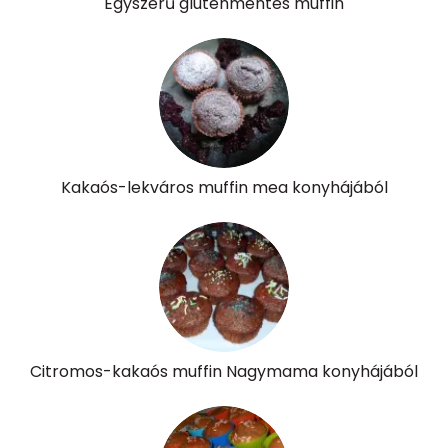
Egyszerű gluténmentes muffin
B6 vitamin:
0 mg
B12 Vitamin:
0 micro
E vitamin:
3 mg
C vitamin:
7 mg
Kakaós-lekváros muffin mea konyhájából
D vitamin:
20 micro
K vitamin:
24 micro
Tiamin - B1 vitamin:
0 mg
Riboflavin - B2 vitamin:
0 mg
Citromos-kakaós muffin Nagymama konyhájából
Niacin - B3 vitamin:
1 mg
Pantoténsav - B5 vitamin:
0 mg