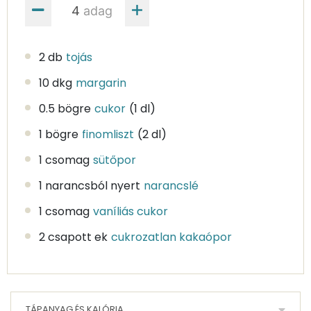
adag
2 db
tojás
10 dkg
margarin
0.5 bögre
cukor
(1 dl)
1 bögre
finomliszt
(2 dl)
1 csomag
sütőpor
1 narancsból nyert
narancslé
1 csomag
vaníliás cukor
2 csapott ek
cukrozatlan kakaópor
TÁPANYAG ÉS KALÓRIA