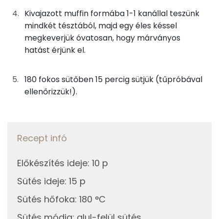
Kivajazott muffin formába 1-1 kanállal teszünk
Kálcium
3g
sütőpor
2 kcal
mindkét tésztából, majd egy éles késsel
megkeverjük óvatosan, hogy márványos
Magnézium
23g
narancslé
11 kcal
hatást érjünk el.
Szelén
3g
vaníliás cukor
10 kcal
180 fokos sütőben 15 percig sütjük (tűpróbával
TOP vitaminok
2g
cukrozatlan kakaópor
5 kcal
ellenőrizzük!).
Kolin:
Összesen
490 kcal
C vitamin:
Recept infó
E vitamin:
Előkészítés ideje
:
10 p
Niacin - B3 vitamin:
Sütés ideje
:
15 p
A vitamin (RAE):
Sütés hőfoka
:
180 °C
Sütés módja
:
alul-felül sütés