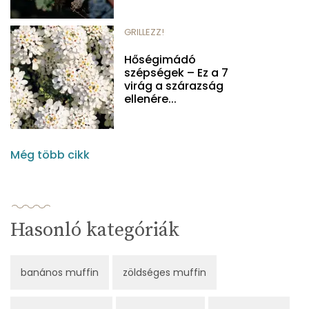
GRILLEZZ!
Hőségimádó
szépségek – Ez a 7
virág a szárazság
ellenére...
Még több cikk
Hasonló kategóriák
banános muffin
zöldséges muffin