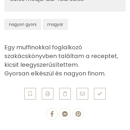
Fehérje
Összesen
7.5 g
nagyon gyors
magyar
Zsír
Összesen
23.2 g
Egy muffinokkal foglalkozó
szakácskönyvben találtam a receptet,
Telített zsírsav
5 g
kicsit leegyszerűsítettem.
Egyszeresen telítetlen zsírsav:
11 g
Gyorsan elkészül és nagyon finom.
Többszörösen telítetlen zsírsav
7 g
Koleszterin
90 mg
Ásványi anyagok
Összesen
974.4 g