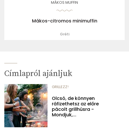
MÁKOS MUFFIN
Mákos-citromos minimuffin
Gréti
Címlapról ajánljuk
GRILLEZZ!
Olcsó, de könnyen
ráfizethetsz az előre
pácolt grillhúsra -
Mondjuk,...