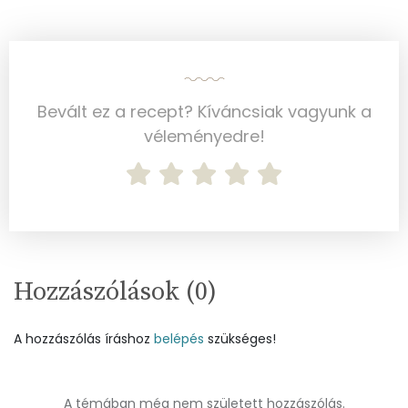
Cink
1 mg
Szelén
21 mg
Bevált ez a recept? Kíváncsiak vagyunk a
Kálcium
246 mg
véleményedre!
Vas
2 mg
Magnézium
25 mg
Foszfor
406 mg
Hozzászólások (
0
)
Nátrium
274 mg
Réz
0 mg
A hozzászólás íráshoz
belépés
szükséges!
Mangán
0 mg
A témában még nem született hozzászólás.