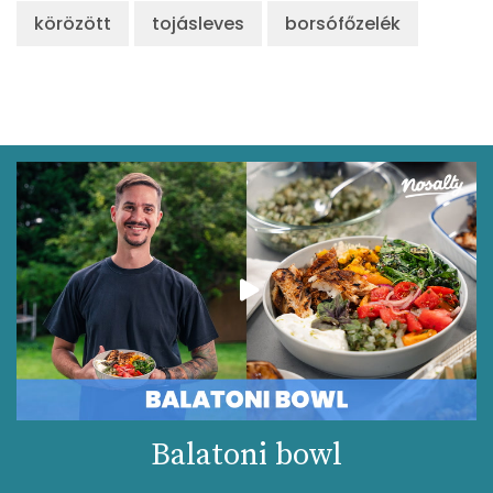
körözött
tojásleves
borsófőzelék
Balatoni bowl