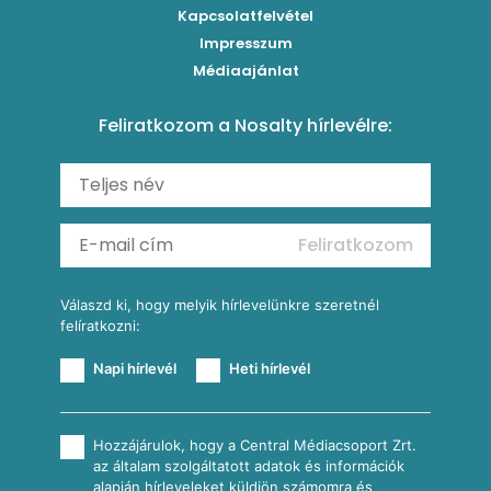
Brassói
Szaftos paprikás csirke
Kapcsolatfelvétel
Kukoricás-újhagymás lepény
Levesek
Impresszum
Roston csirkemell
Sült paprikás alfredo
Kukoricás tortilla
Torták
Médiaajánlat
Amerikai palacsinta
Paprikás-juhtúrós hajtovány
Csirkés-kukoricás pite
Tésztareceptek
Feliratkozom a Nosalty hírlevélre:
Carbonara
Shakshuka
Mexikói húsleves kukorica salsával
Saláták
Ratatouille
Almás-kéksajtos kukoricasaláta
Köretek
Mexikói kukoricasaláta
Reggeli receptek
Feliratkozom
További receptkategóriák
Válaszd ki, hogy melyik hírlevelünkre szeretnél
felíratkozni:
Napi hírlevél
Heti hírlevél
Hozzájárulok, hogy a Central Médiacsoport Zrt.
az általam szolgáltatott adatok és információk
alapján hírleveleket küldjön számomra és