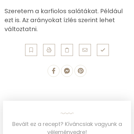
Szeretem a karfiolos salátákat. Például
Egyszeresen telítetlen zsírsav:
5 g
ezt is. Az arányokat ízlés szerint lehet
Többszörösen telítetlen zsírsav
1 g
változtatni.
Koleszterin
0 mg
Ásványi anyagok
Összesen
410.2 g
Cink
1 mg
Szelén
5 mg
Kálcium
61 mg
Bevált ez a recept? Kíváncsiak vagyunk a
Vas
3 mg
véleményedre!