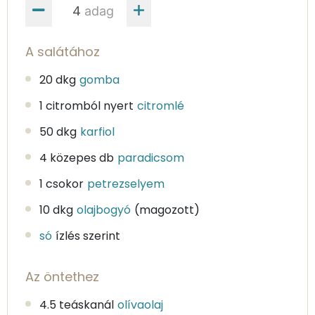
adag
A salátához
20 dkg
gomba
1 citromból nyert
citromlé
50 dkg
karfiol
4 közepes db
paradicsom
1 csokor
petrezselyem
10 dkg
olajbogyó
(magozott)
só
ízlés szerint
Az öntethez
4.5 teáskanál
olívaolaj