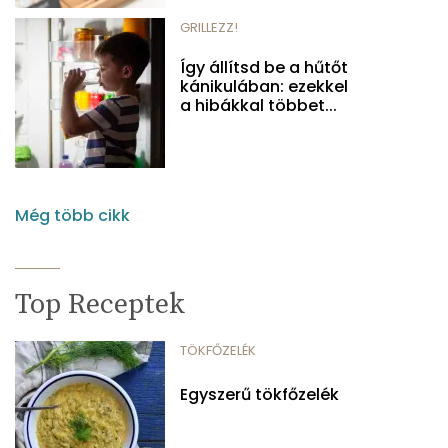
GRILLEZZ!
Így állítsd be a hűtőt
kánikulában: ezekkel
a hibákkal többet...
Még több cikk
Top Receptek
TÖKFŐZELÉK
Egyszerű tökfőzelék