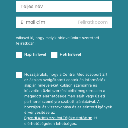
Ratatouille
Almás-kéksajtos kukoricasaláta
Köretek
Mexikói kukoricasaláta
Reggeli receptek
Feliratkozom
További receptkategóriák
Válaszd ki, hogy melyik hírlevelünkre szeretnél
felíratkozni:
Napi hírlevél
Heti hírlevél
Hozzájárulok, hogy a Central Médiacsoport Zrt.
az általam szolgáltatott adatok és információk
alapján hírleveleket küldjön számomra és
közvetlen üzletszerzési céllal megkeressen a
megadott elérhetőségeimen saját vagy üzleti
partnerei személyre szabott ajánlataival. A
hozzájárulás visszavonása és az érintetti igények
érvényesítése az
Egyedi Adatkezelési Tájékoztatóban
írt
elérhetőségeken lehetséges.