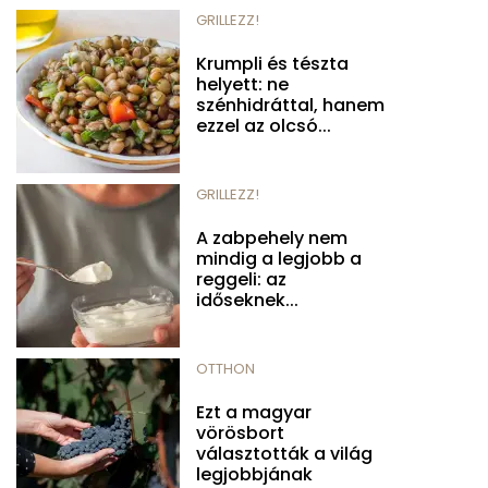
GRILLEZZ!
Krumpli és tészta
helyett: ne
szénhidráttal, hanem
ezzel az olcsó...
GRILLEZZ!
A zabpehely nem
mindig a legjobb a
reggeli: az
időseknek...
OTTHON
Ezt a magyar
vörösbort
választották a világ
legjobbjának