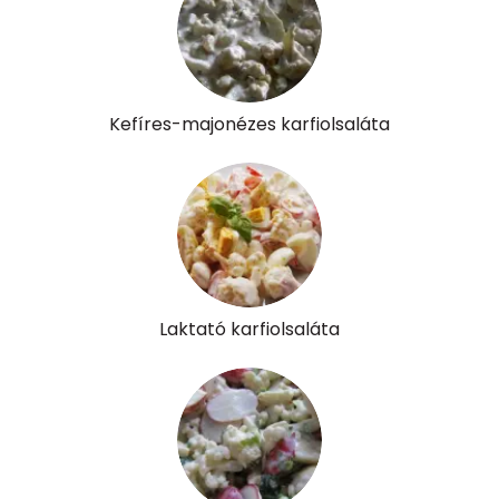
Víz
Összesen
229.7 g
Kefíres-majonézes karfiolsaláta
Vitaminok
Összesen
0
A vitamin (RAE):
94 micro
B6 vitamin:
0 mg
Laktató karfiolsaláta
B12 Vitamin:
0 micro
E vitamin:
2 mg
C vitamin:
60 mg
D vitamin:
3 micro