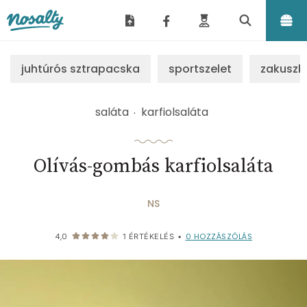
Nosalty
juhtúrós sztrapacska
sportszelet
zakuszk
saláta
karfiolsaláta
Olívás-gombás karfiolsaláta
NS
0
HOZZÁSZÓLÁS
4,0
1
ÉRTÉKELÉS
•