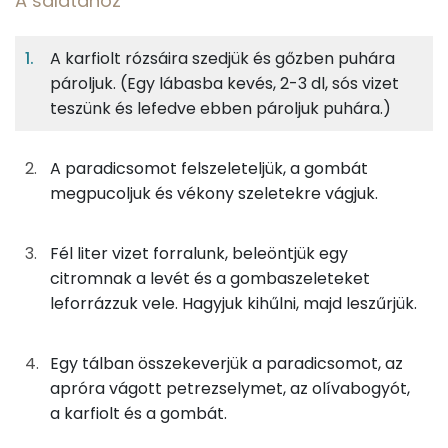
A salátához
2%
4%
3%
Egy
4
100
Fehérje
Szénhidrát
Zsír
adagban
adagban
grammban
A karfiolt rózsáira szedjük és gőzben puhára
pároljuk. (Egy lábasba kevés, 2-3 dl, sós vizet
A salátához
2%
4%
3%
91%
teszünk és lefedve ebben pároljuk puhára.)
Fehérje
Szénhidrát
Zsír
Víz
50g
gomba
11 kcal
TOP ásványi anyagok
A paradicsomot felszeleteljük, a gombát
10g
citromlé
2 kcal
Nátrium
megpucoljuk és vékony szeletekre vágjuk.
125g
karfiol
13 kcal
Foszfor
Fél liter vizet forralunk, beleöntjük egy
100g
paradicsom
18 kcal
Kálcium
citromnak a levét és a gombaszeleteket
leforrázzuk vele. Hagyjuk kihűlni, majd leszűrjük.
11g
petrezselyem
4 kcal
Magnézium
25g
olajbogyó
29 kcal
Egy tálban összekeverjük a paradicsomot, az
Szelén
apróra vágott petrezselymet, az olívabogyót,
0g
só
0 kcal
TOP vitaminok
a karfiolt és a gombát.