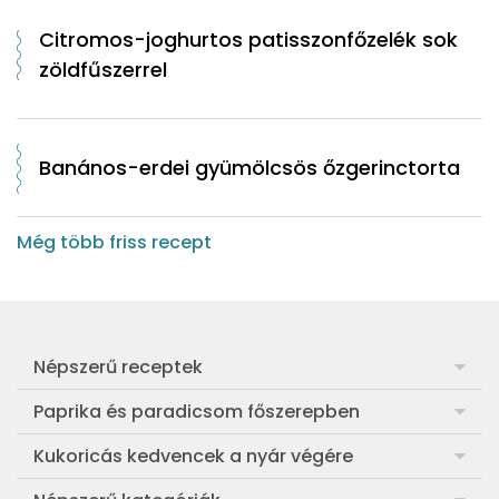
Citromos-joghurtos patisszonfőzelék sok
zöldfűszerrel
Banános-erdei gyümölcsös őzgerinctorta
Még több friss recept
Népszerű receptek
Frankfurti leves
Paprika és paradicsom főszerepben
Egyszerű muffin
Pan con Tomate
Kukoricás kedvencek a nyár végére
Aranygaluska
Paradicsom és paprika eltevése télre
Legfinomabb főtt kukorica