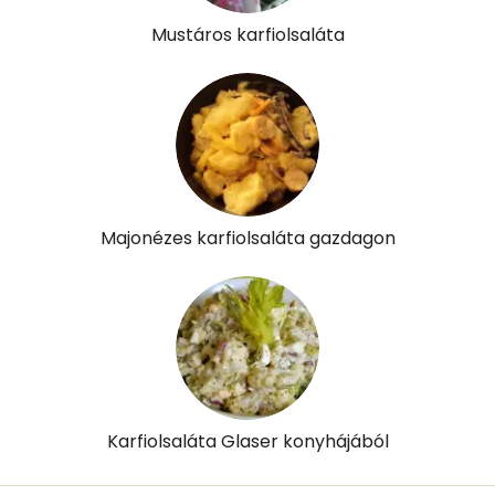
Mustáros karfiolsaláta
K vitamin:
203 micro
Tiamin - B1 vitamin:
0 mg
Riboflavin - B2 vitamin:
0 mg
Niacin - B3 vitamin:
3 mg
Majonézes karfiolsaláta gazdagon
Pantoténsav - B5 vitamin:
0 mg
Folsav - B9-vitamin:
72 micro
Kolin:
42 mg
Retinol - A vitamin:
0 micro
Karfiolsaláta Glaser konyhájából
α-karotin
101 micro