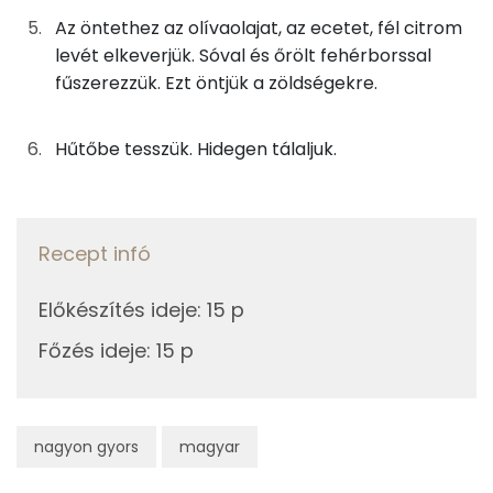
C vitamin:
Az öntethez
Az öntethez az olívaolajat, az ecetet, fél citrom
Kolin:
levét elkeverjük. Sóval és őrölt fehérborssal
5g
olívaolaj
40 kcal
fűszerezzük. Ezt öntjük a zöldségekre.
Niacin - B3 vitamin:
1g
balzsamecet
1 kcal
Hűtőbe tesszük. Hidegen tálaljuk.
Likopin
5g
citromlé
1 kcal
E vitamin:
0g
fehér bors
0 kcal
Recept infó
Fehérje
0g
só
0 kcal
Előkészítés ideje
:
15 p
Összesen
3.9 g
Összesen
119 kcal
Főzés ideje
:
15 p
Zsír
Összesen
7.9 g
nagyon gyors
magyar
Telített zsírsav
1 g