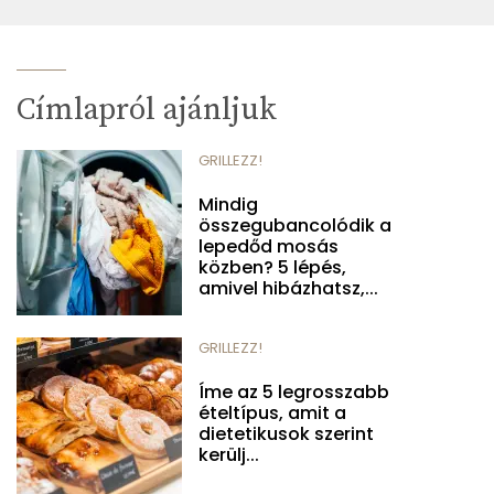
Címlapról ajánljuk
GRILLEZZ!
Mindig
összegubancolódik a
lepedőd mosás
közben? 5 lépés,
amivel hibázhatsz,...
GRILLEZZ!
Íme az 5 legrosszabb
ételtípus, amit a
dietetikusok szerint
kerülj...