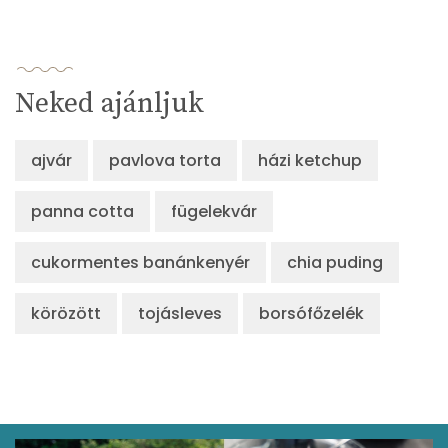
β-karotin
1067 micro
β-crypt
1 micro
Neked ajánljuk
Likopin
2573 micro
Lut-zea
879 micro
ajvár
pavlova torta
házi ketchup
panna cotta
Összesen
fügelekvár
119 kcal
cukormentes banánkenyér
chia puding
körözött
tojásleves
borsófőzelék