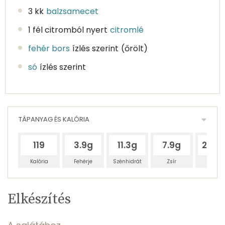
3 kk
balzsamecet
1 fél citromból nyert
citromlé
fehér bors
ízlés szerint
(őrölt)
só
ízlés szerint
TÁPANYAG ÉS KALÓRIA
119
3.9g
11.3g
7.9g
229.
Kalória
Fehérje
Szénhidrát
Zsír
Víz
Egy
4
100
Elkészítés
adagban
adagban
grammban
TÁPANYAGTARTALOM