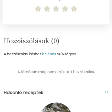
Magnézium
30 mg
Foszfor
96 mg
Nátrium
213 mg
Réz
0 mg
Hozzászólások (
0
)
Mangán
0 mg
A hozzászólás íráshoz
belépés
szükséges!
Szénhidrát
A témában még nem született hozzászólás.
Összesen
11.3 g
Cukor
5 mg
Hasonló receptek
Élelmi rost
4 mg