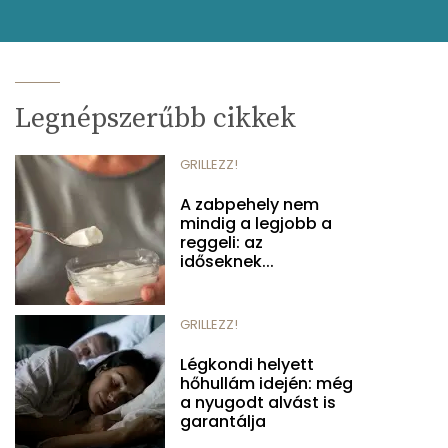
Legnépszerűbb cikkek
GRILLEZZ!
A zabpehely nem
mindig a legjobb a
reggeli: az
időseknek...
GRILLEZZ!
Légkondi helyett
hőhullám idején: még
a nyugodt alvást is
garantálja