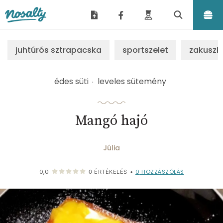
Nosalty
juhtúrós sztrapacska
sportszelet
zakuszk
édes süti
leveles sütemény
Mangó hajó
Júlia
0
HOZZÁSZÓLÁS
0,0
0
ÉRTÉKELÉS
•