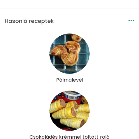
Tiamin - B1 vitamin:
0 mg
Riboflavin - B2 vitamin:
0 mg
Hasonló receptek
Niacin - B3 vitamin:
0 mg
Pantoténsav - B5 vitamin:
0 mg
Folsav - B9-vitamin:
21 micro
Kolin:
38 mg
Pálmalevél
Retinol - A vitamin:
19 micro
α-karotin
3 micro
β-karotin
227 micro
β-crypt
5 micro
Csokoládés krémmel töltött roló