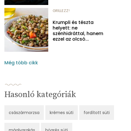
GRILLEZZ!
Krumpli és tészta
helyett: ne
szénhidráttal, hanem
ezzel az olcsó...
Még több cikk
Hasonló kategóriák
császármorzsa
krémes süti
fordított süti
máglyarakás
bögrés süti