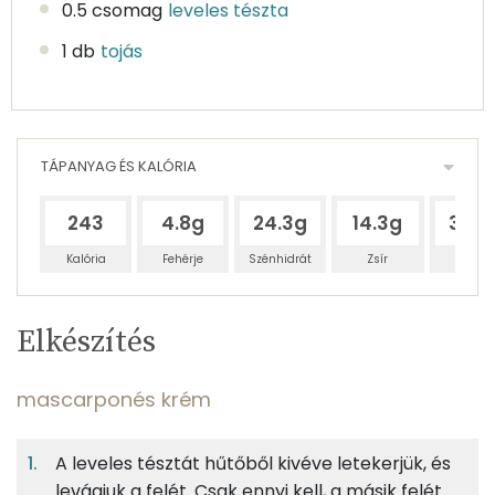
0.5 csomag
leveles tészta
1 db
tojás
TÁPANYAG ÉS KALÓRIA
243
4.8g
24.3g
14.3g
39.5
Kalória
Fehérje
Szénhidrát
Zsír
Víz
Egy
4
100
Elkészítés
adagban
adagban
grammban
TÁPANYAGTARTALOM
mascarponés krém
6%
29%
17%
Egy
4
100
Fehérje
Szénhidrát
Zsír
adagban
adagban
grammban
A leveles tésztát hűtőből kivéve letekerjük, és
levágjuk a felét. Csak ennyi kell, a másik felét