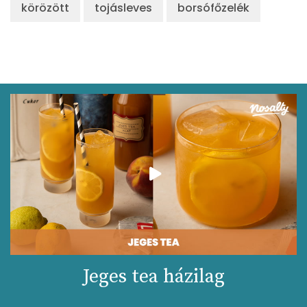
körözött
tojásleves
borsófőzelék
Jeges tea házilag