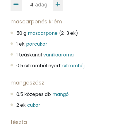
adag
mascarponés krém
50 g
mascarpone
(2-3 ek)
1 ek
porcukor
1 teáskanál
vaníliaaroma
0.5 citromból nyert
citromhéj
mangószósz
0.5 közepes db
mangó
2 ek
cukor
tészta