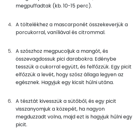
E vitamin:
megpuffadtak (kb. 10-15 perc).
14g
tojás
17 kcal
Niacin - B3 vitamin:
A töltelékhez a mascarponét összekeverjük a
β-karotin
porcukorral, vaníliával és citrommal.
Összesen
243 kcal
Fehérje
A szószhoz megpucoljuk a mangót, és
összevagdossuk pici darabokra. Edénybe
Összesen
4.8 g
tesszük a cukorral együtt, és felfőzzük. Egy picit
elfőzzük a levét, hogy szósz állaga legyen az
egésznek. Hagyjuk egy kicsit hűlni utána.
Zsír
Összesen
14.3 g
A tésztát kivesszük a sütőből, és egy picit
visszanyomjuk a közepét, ha nagyon
Telített zsírsav
5 g
megduzzadt volna, majd ezt is hagyjuk hűlni egy
picit.
Egyszeresen telítetlen zsírsav:
0 g
Többszörösen telítetlen zsírsav
0 g