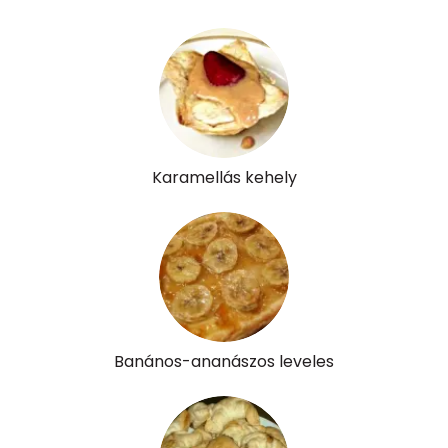
Likopin
1 micro
Lut-zea
69 micro
Összesen
243 kcal
Karamellás kehely
Banános-ananászos leveles