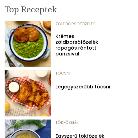
Top Receptek
ZÖLDBORSÓFŐZELÉK
Krémes
zöldborsófőzelék
ropogós rántott
párizsival
TÓCSNI
Legegyszerűbb tócsni
TÖKFŐZELÉK
Egyszerű tökfőzelék