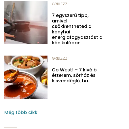
GRILLEZZ!
7 egyszerű tipp,
amivel
csökkentheted a
konyhai
energiafogyasztást a
kánikulában
GRILLEZZ!
Go West! – 7 kiváló
étterem, sörház és
kisvendéglő, ha...
Még több cikk