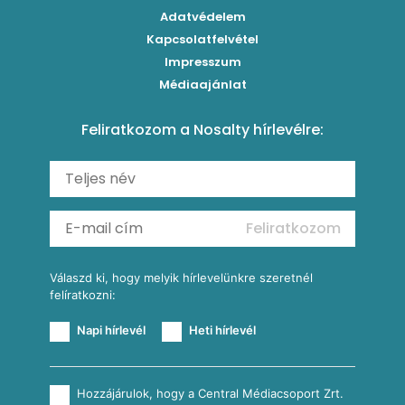
Paradicsomos húsgombóc
Klasszikus paprikás krumpli
Grillezettkukorica-saláta fűszeres garnélanyársakkal
Egytálételek
Adatvédelem
Brassói
Szaftos paprikás csirke
Kapcsolatfelvétel
Kukoricás-újhagymás lepény
Levesek
Impresszum
Roston csirkemell
Sült paprikás alfredo
Kukoricás tortilla
Torták
Médiaajánlat
Amerikai palacsinta
Paprikás-juhtúrós hajtovány
Csirkés-kukoricás pite
Tésztareceptek
Feliratkozom a Nosalty hírlevélre:
Carbonara
Shakshuka
Mexikói húsleves kukorica salsával
Saláták
Ratatouille
Almás-kéksajtos kukoricasaláta
Köretek
Mexikói kukoricasaláta
Reggeli receptek
Feliratkozom
További receptkategóriák
Válaszd ki, hogy melyik hírlevelünkre szeretnél
felíratkozni:
Napi hírlevél
Heti hírlevél
Hozzájárulok, hogy a Central Médiacsoport Zrt.