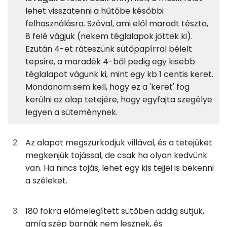
mascarponés krém
6%
29%
17%
48%
lehet visszatenni a hűtőbe későbbi
Fehérje
Szénhidrát
Zsír
Víz
13g
mascarpone
51 kcal
felhasználásra. Szóval, ami elől maradt tészta,
TOP ásványi anyagok
8 felé vágjuk (nekem téglalapok jöttek ki).
2g
porcukor
7 kcal
Ezután 4-et ráteszünk sütőpapírral bélelt
Nátrium
tepsire, a maradék 4-ből pedig egy kisebb
1g
vaníliaaroma
0 kcal
Foszfor
téglalapot vágunk ki, mint egy kb 1 centis keret.
Mondanom sem kell, hogy ez a 'keret' fog
1g
citromhéj
0 kcal
Kálcium
kerülni az alap tetejére, hogy egyfajta szegélye
legyen a süteménynek.
Magnézium
mangószósz
Szelén
Az alapot megszurkodjuk villával, és a tetejüket
50g
mangó
21 kcal
megkenjük tojással, de csak ha olyan kedvünk
TOP vitaminok
van. Ha nincs tojás, lehet egy kis tejjel is bekenni
5g
cukor
19 kcal
a széleket.
Kolin:
tészta
C vitamin:
180 fokra előmelegített sütőben addig sütjük,
amíg szép barnák nem lesznek, és
34g
leveles tészta
128 kcal