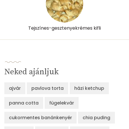
Tejszínes-gesztenyekrémes kifli
Neked ajánljuk
ajvár
pavlova torta
házi ketchup
panna cotta
fügelekvár
cukormentes banánkenyér
chia puding