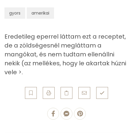
Nátrium
86 mg
gyors
amerikai
Réz
0 mg
Mangán
0 mg
Eredetileg eperrel láttam ezt a receptet,
de a zöldségesnél megláttam a
Szénhidrát
mangókat, és nem tudtam ellenállni
nekik (az mellékes, hogy le akartak húzni
Összesen
24.3 g
vele >.
Cukor
12 mg
Élelmi rost
1 mg
Víz
Összesen
39.5 g