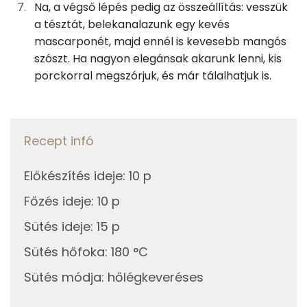
Na, a végső lépés pedig az összeállítás: vesszük
a tésztát, belekanalazunk egy kevés
Koleszterin
45 mg
mascarponét, majd ennél is kevesebb mangós
szószt. Ha nagyon elegánsak akarunk lenni, kis
Ásványi anyagok
porckorral megszórjuk, és már tálalhatjuk is.
Összesen
136.8 g
Cink
0 mg
Recept infó
Szelén
4 mg
Előkészítés ideje
:
10 p
Kálcium
12 mg
Főzés ideje
:
10 p
Sütés ideje
:
15 p
Vas
0 mg
Sütés hőfoka
:
180 °C
Magnézium
5 mg
Sütés módja
:
hőlégkeveréses
Foszfor
29 mg