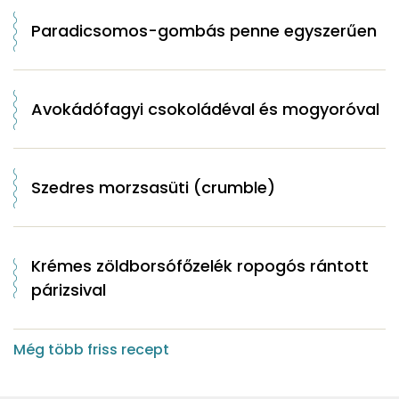
Paradicsomos-gombás penne egyszerűen
Avokádófagyi csokoládéval és mogyoróval
Szedres morzsasüti (crumble)
Krémes zöldborsófőzelék ropogós rántott
párizsival
Még több friss recept