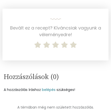
Vitaminok
Összesen
0
Bevált ez a recept? Kíváncsiak vagyunk a
A vitamin (RAE):
39 micro
véleményedre!
B6 vitamin:
0 mg
B12 Vitamin:
0 micro
E vitamin:
0 mg
Hozzászólások (
0
)
C vitamin:
14 mg
D vitamin:
10 micro
A hozzászólás íráshoz
belépés
szükséges!
K vitamin:
2 micro
A témában még nem született hozzászólás.