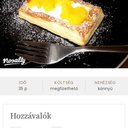
IDŐ
KÖLTSÉG
NEHÉZSÉG
35
p
megfizethető
könnyű
Hozzávalók