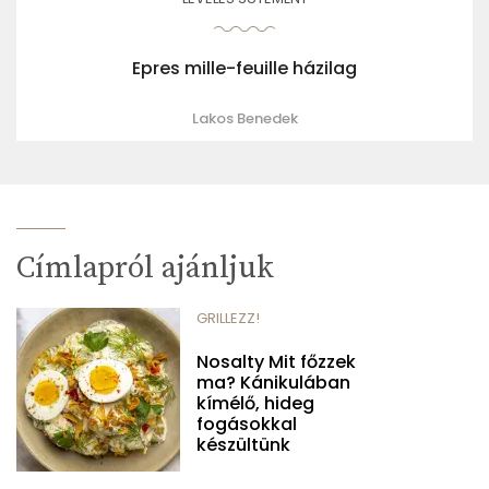
Epres mille-feuille házilag
Lakos Benedek
Címlapról ajánljuk
GRILLEZZ!
Nosalty Mit főzzek
ma? Kánikulában
kímélő, hideg
fogásokkal
készültünk