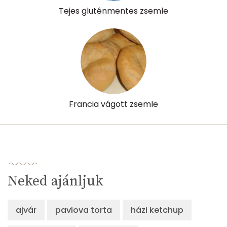
Likopin
0 micro
Tejes gluténmentes zsemle
Lut-zea
81 micro
Összesen
289 kcal
Francia vágott zsemle
Neked ajánljuk
ajvár
pavlova torta
házi ketchup