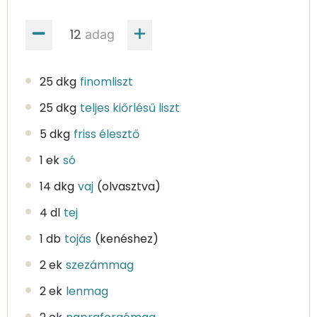
adag
25 dkg
finomliszt
25 dkg
teljes kiőrlésű liszt
5 dkg
friss élesztő
1 ek
só
14 dkg
vaj
(olvasztva)
4 dl
tej
1 db
tojás
(kenéshez)
2 ek
szezámmag
2 ek
lenmag