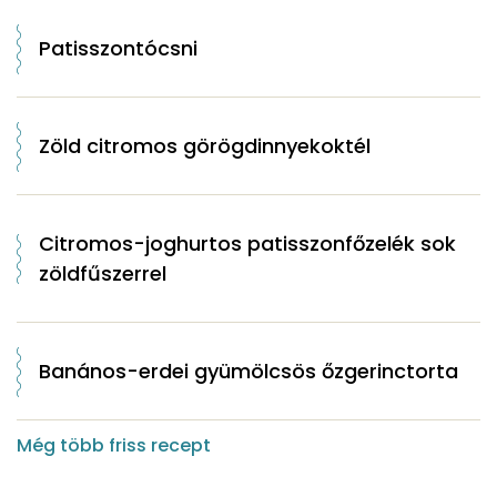
Patisszontócsni
Zöld citromos görögdinnyekoktél
Citromos-joghurtos patisszonfőzelék sok
zöldfűszerrel
Banános-erdei gyümölcsös őzgerinctorta
Még több friss recept