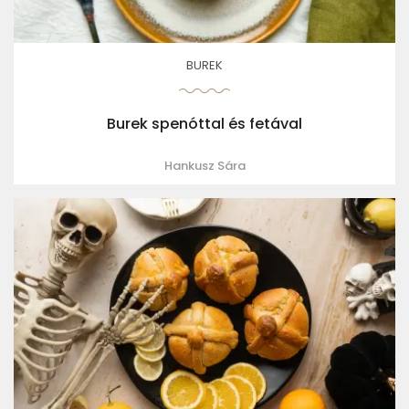
BUREK
Burek spenóttal és fetával
Hankusz Sára