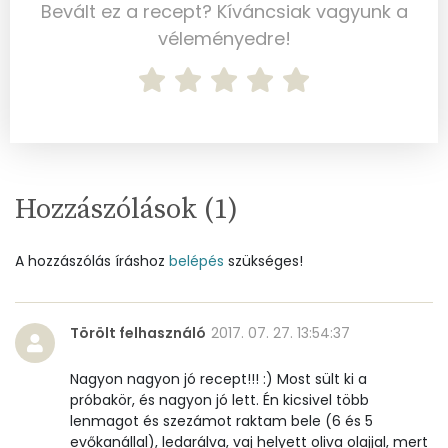
Bevált ez a recept? Kíváncsiak vagyunk a
Nátrium
382 mg
véleményedre!
Réz
0 mg
Mangán
1 mg
Szénhidrát
Hozzászólások (
1
)
Összesen
35.5 g
Cukor
2 mg
A hozzászólás íráshoz
belépés
szükséges!
Élelmi rost
5 mg
Törölt felhasználó
2017. 07. 27. 13:54:37
Víz
Nagyon nagyon jó recept!!! :) Most sült ki a
próbakör, és nagyon jó lett. Én kicsivel több
Összesen
13.2 g
lenmagot és szezámot raktam bele (6 és 5
evőkanállal), ledarálva, vaj helyett oliva olajjal, mert