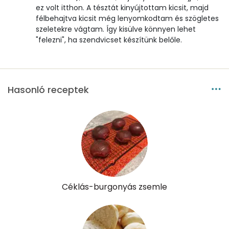
ez volt itthon. A tésztát kinyújtottam kicsit, majd
Vitaminok
félbehajtva kicsit még lenyomkodtam és szögletes
szeletekre vágtam. Így kisülve könnyen lehet
Összesen
0
"felezni", ha szendvicset készítünk belőle.
A vitamin (RAE):
86 micro
B6 vitamin:
0 mg
Hasonló receptek
B12 Vitamin:
0 micro
E vitamin:
1 mg
C vitamin:
0 mg
D vitamin:
3 micro
Céklás-burgonyás zsemle
K vitamin:
1 micro
Tiamin - B1 vitamin:
0 mg