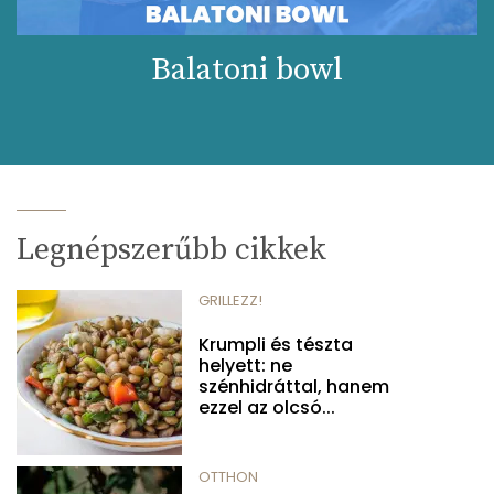
Balatoni bowl
Legnépszerűbb cikkek
GRILLEZZ!
Krumpli és tészta
helyett: ne
szénhidráttal, hanem
ezzel az olcsó...
OTTHON