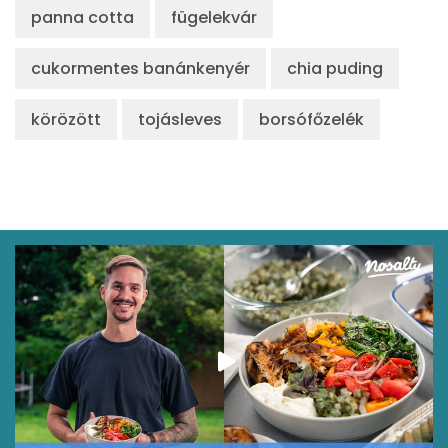
panna cotta
fügelekvár
cukormentes banánkenyér
chia puding
körözött
tojásleves
borsófőzelék