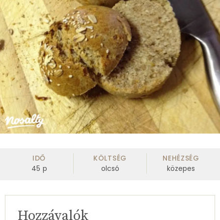
IDŐ
KÖLTSÉG
NEHÉZSÉG
45
p
olcsó
közepes
Hozzávalók