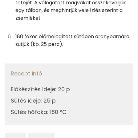
tetejét. A válogatott magvakat összekeverjük
2g
tökmag
7 kcal
egy tálban, és meghintjük vele ízlés szerint a
Tiamin - B1 vitamin:
zsemléket.
Összesen
289 kcal
Riboflavin - B2 vitamin:
180 fokos előmelegített sütőben aranybarnára
sütjük (kb. 25 perc).
Fehérje
Összesen
7.2 g
Recept infó
Zsír
Előkészítés ideje
:
20 p
Összesen
13.5 g
Sütés ideje
:
25 p
Telített zsírsav
7 g
Sütés hőfoka
:
180 °C
Egyszeresen telítetlen zsírsav:
4 g
Többszörösen telítetlen zsírsav
2 g