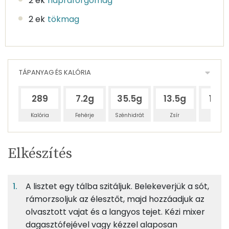
2 ek
napraforgómag
2 ek
tökmag
TÁPANYAG ÉS KALÓRIA
289
7.2g
35.5g
13.5g
13.2
Kalória
Fehérje
Szénhidrát
Zsír
Víz
Egy
12
100
Elkészítés
adagban
adagban
grammban
TÁPANYAGTARTALOM
A lisztet egy tálba szitáljuk. Belekeverjük a sót,
10%
51%
19%
Egy
12
100
Fehérje
Szénhidrát
Zsír
adagban
adagban
grammban
rámorzsoljuk az élesztőt, majd hozzáadjuk az
olvasztott vajat és a langyos tejet. Kézi mixer
dagasztófejével vagy kézzel alaposan
10%
51%
19%
19%