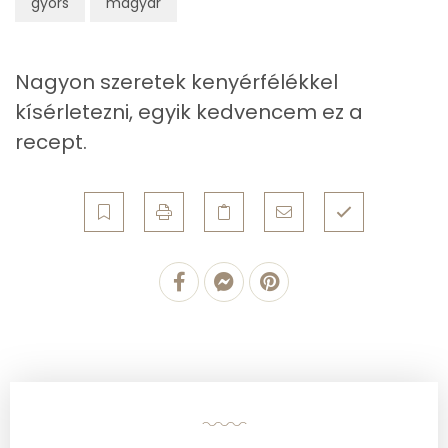
gyors
magyar
Koleszterin
40 mg
Nagyon szeretek kenyérfélékkel
Ásványi anyagok
kísérletezni, egyik kedvencem ez a
recept.
Összesen
665 g
Cink
2 mg
Szelén
13 mg
Kálcium
72 mg
Vas
2 mg
Magnézium
51 mg
Foszfor
143 mg