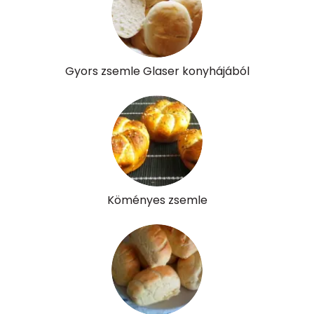
Riboflavin - B2 vitamin:
0 mg
Niacin - B3 vitamin:
2 mg
Gyors zsemle Glaser konyhájából
Pantoténsav - B5 vitamin:
0 mg
Folsav - B9-vitamin:
52 micro
Kolin:
26 mg
Retinol - A vitamin:
85 micro
Köményes zsemle
α-karotin
0 micro
β-karotin
20 micro
β-crypt
0 micro