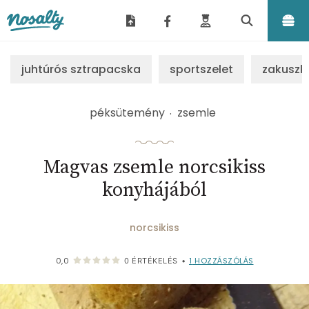
Nosalty
juhtúrós sztrapacska
sportszelet
zakuszk
péksütemény
zsemle
Magvas zsemle norcsikiss
konyhájából
norcsikiss
1
HOZZÁSZÓLÁS
0,0
0
ÉRTÉKELÉS
•