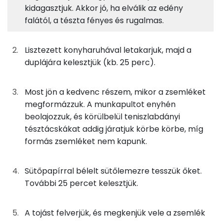
21g
finomliszt
76 kcal
Fehérje
Szénhidrát
Zsír
Víz
kidagasztjuk. Akkor jó, ha elválik az edény
falától, a tészta fényes és rugalmas.
TOP ásványi anyagok
21g
teljes kiőrlésű liszt
69 kcal
Nátrium
4g
friss élesztő
4 kcal
Lisztezett konyharuhával letakarjuk, majd a
duplájára kelesztjük (kb. 25 perc).
Foszfor
1g
só
0 kcal
Kálcium
Most jön a kedvenc részem, mikor a zsemléket
12g
vaj
84 kcal
megformázzuk. A munkapultot enyhén
Magnézium
33g
tej
19 kcal
beolajozzuk, és körülbelül teniszlabdányi
tésztácskákat addig járatjuk körbe körbe, míg
Szelén
5g
tojás
6 kcal
formás zsemléket nem kapunk.
TOP vitaminok
1g
szezámmag
7 kcal
Sütőpapírral bélelt sütőlemezre tesszük őket.
Kolin:
További 25 percet kelesztjük.
2g
lenmag
9 kcal
Niacin - B3 vitamin:
1g
napraforgómag
8 kcal
A tojást felverjük, és megkenjük vele a zsemlék
E vitamin: