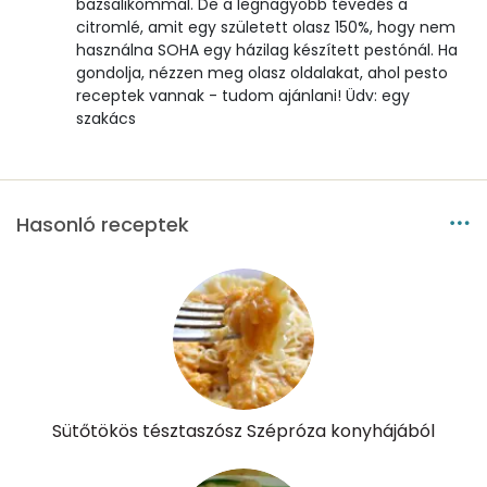
bazsalikommal. De a legnagyobb tévedés a
citromlé, amit egy született olasz 150%, hogy nem
használna SOHA egy házilag készített pestónál. Ha
Szénhidrát
gondolja, nézzen meg olasz oldalakat, ahol pesto
receptek vannak - tudom ajánlani! Üdv: egy
Összesen
13.1 g
szakács
Cukor
3 mg
Élelmi rost
3 mg
Hasonló receptek
Víz
Összesen
70 g
Vitaminok
Sütőtökös tésztaszósz Szépróza konyhájából
Összesen
0