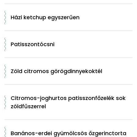
Házi ketchup egyszerűen
Patisszontócsni
Zöld citromos görögdinnyekoktél
Citromos-joghurtos patisszonfőzelék sok
zöldfűszerrel
Banános-erdei gyümölcsös őzgerinctorta