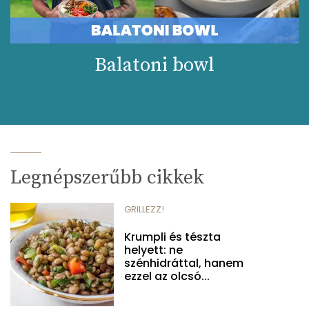
Balatoni bowl
Legnépszerűbb cikkek
GRILLEZZ!
Krumpli és tészta
helyett: ne
szénhidráttal, hanem
ezzel az olcsó...