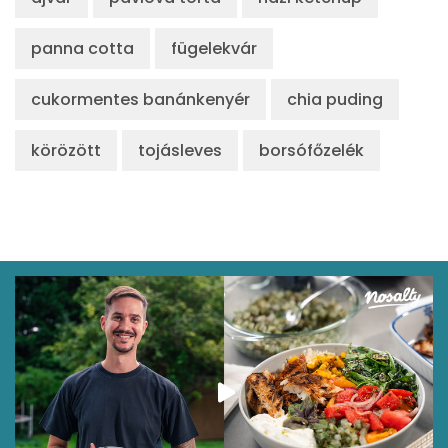
710 kcal
panna cotta
fügelekvár
cukormentes banánkenyér
chia puding
körözött
tojásleves
borsófőzelék