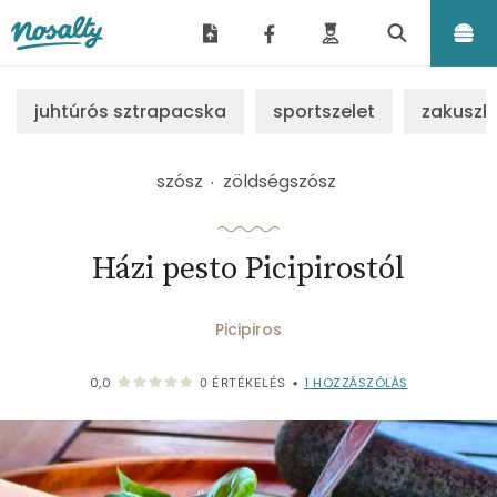
Nosalty
juhtúrós sztrapacska
sportszelet
zakuszk
szósz
zöldségszósz
Házi pesto Picipirostól
Picipiros
1
HOZZÁSZÓLÁS
0,0
0
ÉRTÉKELÉS
•