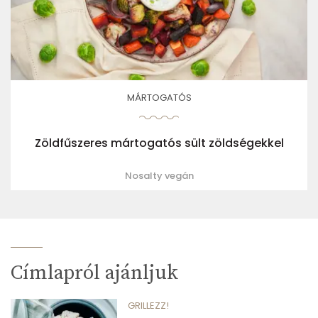
MÁRTOGATÓS
Zöldfűszeres mártogatós sült zöldségekkel
Nosalty vegán
Címlapról ajánljuk
GRILLEZZ!