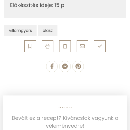
Előkészítés ideje
:
15 p
Fehérje
Összesen
18.5 g
villámgyors
olasz
Zsír
Összesen
69.2 g
Telített zsírsav
9 g
Egyszeresen telítetlen zsírsav:
26 g
Többszörösen telítetlen zsírsav
26 g
Koleszterin
14 mg
Bevált ez a recept? Kíváncsiak vagyunk a
Ásványi anyagok
véleményedre!