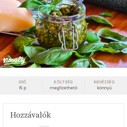
IDŐ
KÖLTSÉG
NEHÉZSÉG
15
p
megfizethető
könnyű
Hozzávalók