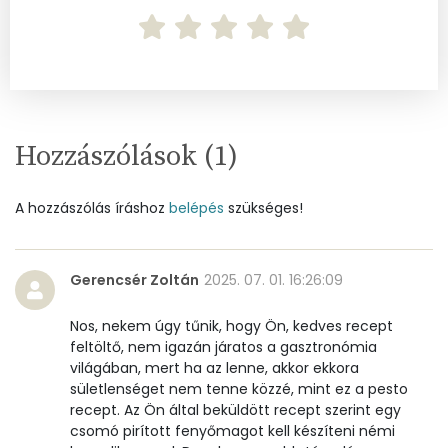
Összesen
1399.4 g
Cink
6 mg
Szelén
6 mg
Hozzászólások (
1
)
Kálcium
343 mg
Vas
6 mg
A hozzászólás íráshoz
belépés
szükséges!
Magnézium
218 mg
Gerencsér Zoltán
2025. 07. 01. 16:26:09
Foszfor
575 mg
Nos, nekem úgy tűnik, hogy Ön, kedves recept
Nátrium
239 mg
feltöltő, nem igazán járatos a gasztronómia
világában, mert ha az lenne, akkor ekkora
sületlenséget nem tenne közzé, mint ez a pesto
Réz
1 mg
recept. Az Ön által beküldött recept szerint egy
csomó pirított fenyőmagot kell készíteni némi
Mangán
7 mg