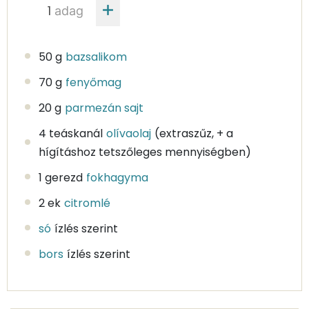
adag
50 g
bazsalikom
70 g
fenyőmag
20 g
parmezán sajt
4 teáskanál
olívaolaj
(extraszűz, + a
hígításhoz tetszőleges mennyiségben)
1 gerezd
fokhagyma
2 ek
citromlé
só
ízlés szerint
bors
ízlés szerint