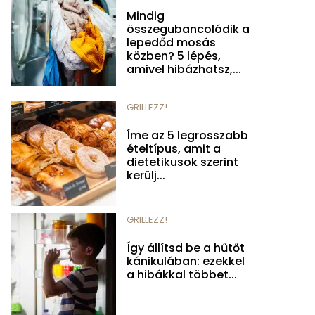
Mindig
összegubancolódik a
lepedőd mosás
közben? 5 lépés,
amivel hibázhatsz,...
GRILLEZZ!
Íme az 5 legrosszabb
ételtípus, amit a
dietetikusok szerint
kerülj...
GRILLEZZ!
Így állítsd be a hűtőt
kánikulában: ezekkel
a hibákkal többet...