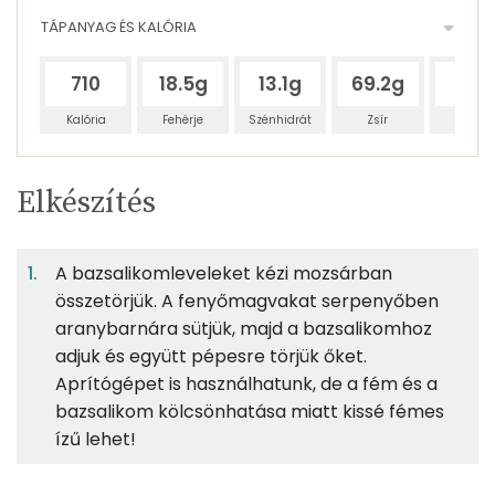
TÁPANYAG ÉS KALÓRIA
710
18.5g
13.1g
69.2g
70g
Kalória
Fehérje
Szénhidrát
Zsír
Víz
Egy
1
100
Elkészítés
adagban
adagban
grammban
TÁPANYAGTARTALOM
A bazsalikomleveleket kézi mozsárban
11%
8%
40%
Egy
1
100
Fehérje
Szénhidrát
Zsír
adagban
adagban
grammban
összetörjük. A fenyőmagvakat serpenyőben
aranybarnára sütjük, majd a bazsalikomhoz
adjuk és együtt pépesre törjük őket.
11%
8%
40%
41%
50g
bazsalikom
12 kcal
Fehérje
Szénhidrát
Zsír
Víz
Aprítógépet is használhatunk, de a fém és a
bazsalikom kölcsönhatása miatt kissé fémes
TOP ásványi anyagok
70g
fenyőmag
471 kcal
ízű lehet!
Foszfor
20g
parmezán sajt
78 kcal