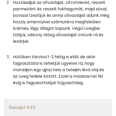
Hozzáadjuk az olívaolajat, citromlevet, reszelt
Kálcium
16g
olívaolaj
141 kcal
parmezánt és reszelt fokhagymát, majd sóval,
borssal ízesítjük és annyi olívaolajat adunk még
Nátrium
3g
fokhagyma
4 kcal
hozzá, amennyivel számunkra megfelelően
Magnézium
krémes, lágy állagot kapunk. Végül üvegbe
16g
citromlé
4 kcal
töltjük, vékony réteg olívaolajat öntünk rá és
Mangán
lezárjuk.
0g
só
0 kcal
TOP vitaminok
0g
bors
0 kcal
Hűtőben tárolva 1-2 hétig is eláll, de akár
Kolin:
fagyasztóba is tehetjük ügyelve rá, hogy
maradjon egy ujjnyi hely a tetején lévő olaj és
Összesen
710 kcal
C vitamin:
az üveg fedele között. Ezzel a módszerrel fél
évig is fagyaszthatjuk fogyasztásig.
E vitamin:
Niacin - B3 vitamin:
Recept infó
Lut-zea