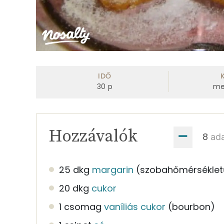
IDŐ
30
p
me
Hozzávalók
ad
25 dkg
margarin
(szobahőmérséklet
20 dkg
cukor
1 csomag
vaníliás cukor
(bourbon)