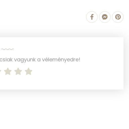
608 g
1 mg
25 mg
ncsiak vagyunk a véleményedre!
139 mg
1 mg
21 mg
265 mg
156 mg
0 mg