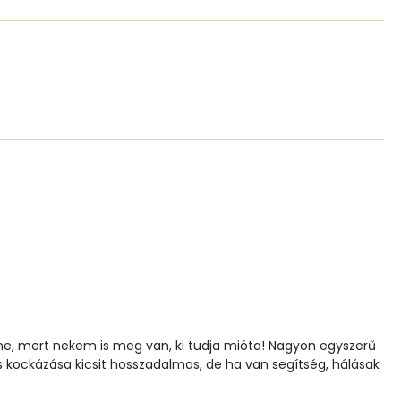
0 mg
80.7 g
38 mg
4 mg
125.9 g
nne, mert nekem is meg van, ki tudja mióta! Nagyon egyszerű
kockázása kicsit hosszadalmas, de ha van segítség, hálásak