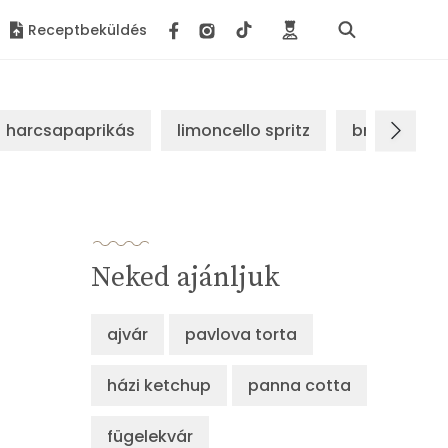
Receptbeküldés
harcsapaprikás
limoncello spritz
brassói sz
Neked ajánljuk
ajvár
pavlova torta
házi ketchup
panna cotta
fügelekvár