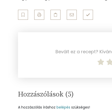
Ásványi anyagok
Összesen
Cink
Szelén
Bevált ez a recept? Kívá
Kálcium
Vas
Magnézium
Foszfor
Hozzászólások (
5
)
Nátrium
A hozzászólás íráshoz
belépés
szükséges!
Réz