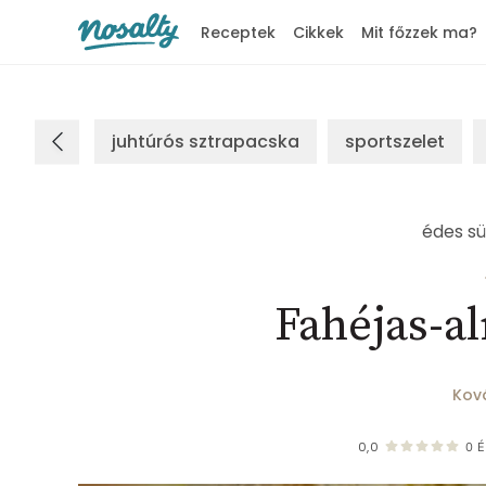
Receptek
Cikkek
Mit főzzek ma?
Nosalty
juhtúrós sztrapacska
sportszelet
édes sü
Fahéjas-a
Kov
0,0
0
É