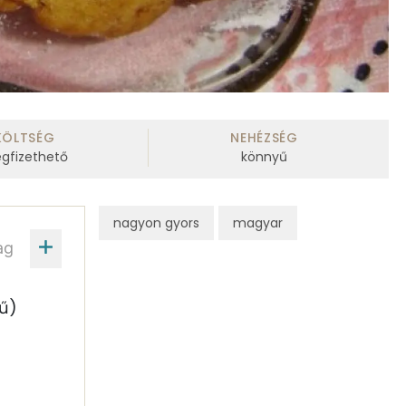
KÖLTSÉG
NEHÉZSÉG
gfizethető
könnyű
nagyon gyors
magyar
ag
ű)