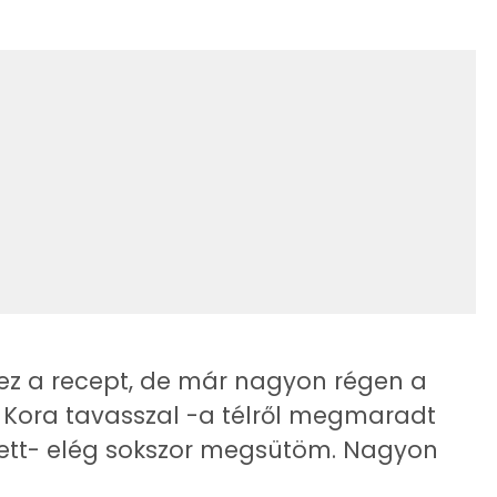
0 kcal
59 kcal
8.5 g
603 kcal
28.2 g
6 g
13 g
z a recept, de már nagyon régen a
8 g
 Kora tavasszal -a télről megmaradt
ett- elég sokszor megsütöm. Nagyon
90 mg