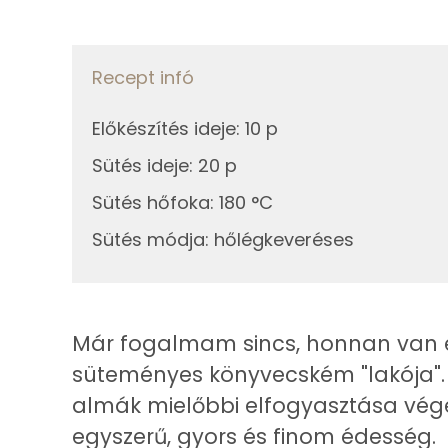
0g
fahéj
125g
alma
Recept infó
Fehérje
Összesen
Összesen
Előkészítés ideje
:
10 p
Sütés ideje
:
20 p
Zsír
Sütés hőfoka
:
180 °C
Összesen
Sütés módja
:
hőlégkeveréses
Telített zsírsav
Egyszeresen telítetlen zsírsav:
Már fogalmam sincs, honnan van e
Többszörösen telítetlen zsírsav
süteményes könyvecském "lakója".
almák mielőbbi elfogyasztása vég
Koleszterin
egyszerű, gyors és finom édesség.