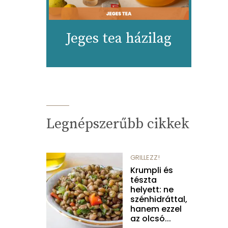
Jeges tea házilag
Legnépszerűbb cikkek
GRILLEZZ!
Krumpli és
tészta
helyett: ne
szénhidráttal,
hanem ezzel
az olcsó...