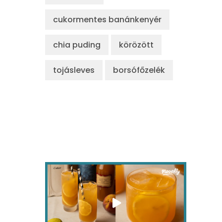
cukormentes banánkenyér
chia puding
körözött
tojásleves
borsófőzelék