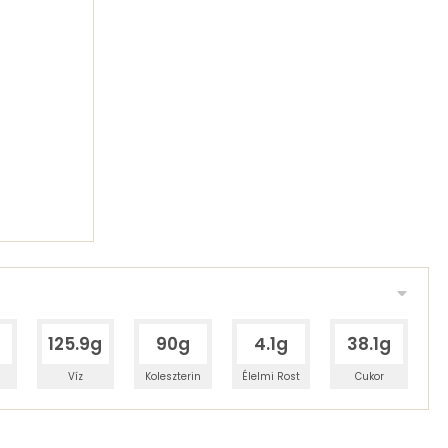
g
125.9g
90g
4.1g
38.1g
Víz
Koleszterin
Élelmi Rost
Cukor
 adagban
100 grammban