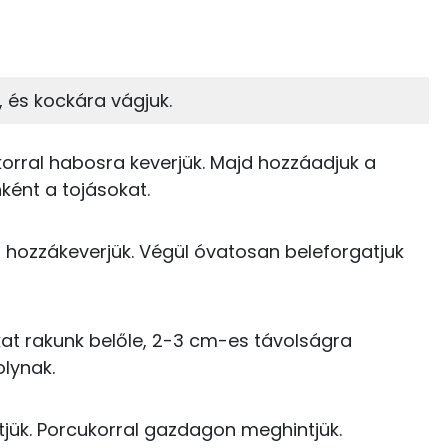
33%
11%
zénhidrát
Zsír
 adagban
100 grammban
és kockára vágjuk.
11%
52%
224 kcal
Zsír
Víz
rral habosra keverjük. Majd hozzáadjuk a
97 kcal
nként a tojásokat.
TOP vitaminok
5 kcal
 is hozzákeverjük. Végül óvatosan beleforgatjuk
Kolin:
0 kcal
C vitamin:
35 kcal
okat rakunk belőle, 2-3 cm-es távolságra
E vitamin:
lynak.
182 kcal
Niacin - B3 vitamin:
1 kcal
tjük. Porcukorral gazdagon meghintjük.
A vitamin (RAE):