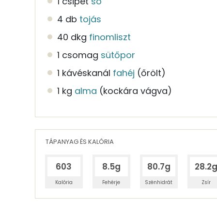
1 csipet
só
4 db
tojás
40 dkg
finomliszt
1 csomag
sütőpor
1 kávéskanál
fahéj
(őrölt)
1 kg
alma
(kockára vágva)
TÁPANYAG ÉS KALÓRIA
603
8.5g
80.7g
28.2
Kalória
Fehérje
Szénhidrát
Zsír
Egy adagban
8