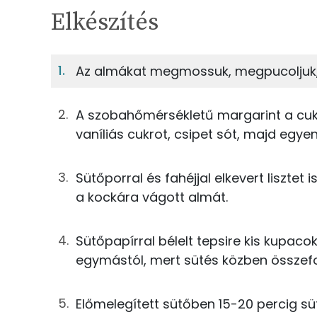
TÁPANYAGTARTALOM
Elkészítés
4%
Fehérje
S
Egy adagban
8
Az almákat megmossuk, megpucoljuk, 
4%
33%
31g
margarin
Fehérje
Szénhidrát
A szobahőmérsékletű margarint a cuko
25g
cukor
vaníliás cukrot, csipet sót, majd egye
TOP ásványi anyagok
1g
vaníliás cukor
Sütőporral és fahéjjal elkevert lisztet
Foszfor
0g
só
a kockára vágott almát.
Nátrium
28g
tojás
Sütőpapírral bélelt tepsire kis kupac
Kálcium
egymástól, mert sütés közben összefo
50g
finomliszt
Szelén
2g
sütőpor
Előmelegített sütőben 15-20 percig sü
Magnézium