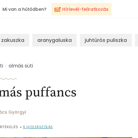
Mi van a hűtődben?
Hírlevél-feliratkozás
zakuszka
aranygaluska
juhtúrós puliszka
ti
almás süti
lmás puffancs
ács Györgyi
5
HOZZÁSZÓLÁS
RTÉKELÉS
•