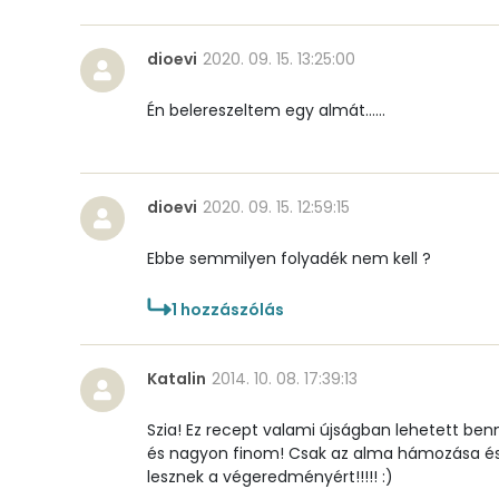
Mangán
dioevi
2020. 09. 15. 13:25:00
Szénhidrát
Én belereszeltem egy almát......
Összesen
dioevi
2020. 09. 15. 12:59:15
Cukor
Ebbe semmilyen folyadék nem kell ?
Élelmi rost
1
hozzászólás
Víz
Katalin
2014. 10. 08. 17:39:13
Összesen
Szia! Ez recept valami újságban lehetett be
Vitaminok
és nagyon finom! Csak az alma hámozása és 
lesznek a végeredményért!!!!! :)