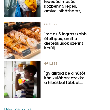
lepedőd mosás
közben? 5 lépés,
amivel hibázhatsz,...
GRILLEZZ!
Íme az 5 legrosszabb
ételtípus, amit a
dietetikusok szerint
kerülj...
GRILLEZZ!
Így állítsd be a hűtőt
kánikulában: ezekkel
a hibákkal többet...
Még több cikk