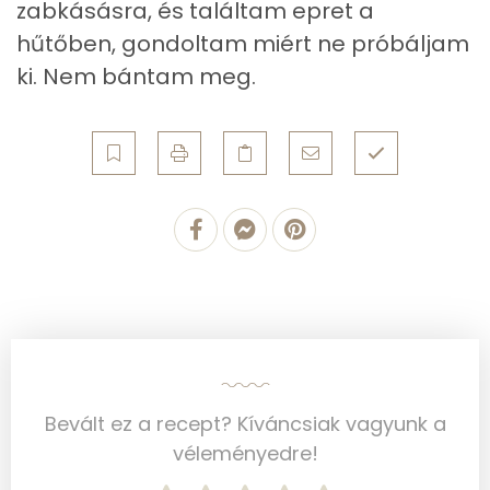
zabkásásra, és találtam epret a
Zsír
hűtőben, gondoltam miért ne próbáljam
ki. Nem bántam meg.
Összesen
8.4 g
Telített zsírsav
3 g
Egyszeresen telítetlen zsírsav:
1 g
Többszörösen telítetlen zsírsav
1 g
Koleszterin
0 mg
Ásványi anyagok
Összesen
759.7 g
Bevált ez a recept? Kíváncsiak vagyunk a
Cink
2 mg
véleményedre!