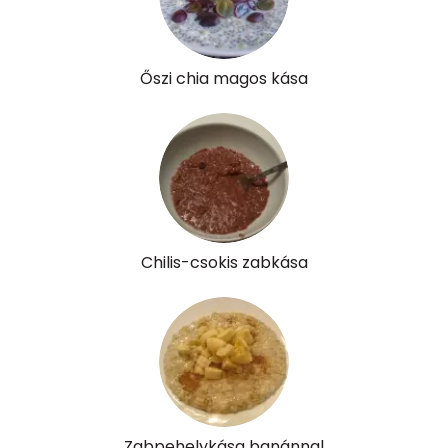
E vitamin:
0 mg
C vitamin:
28 mg
Őszi chia magos kása
D vitamin:
0 micro
K vitamin:
2 micro
Tiamin - B1 vitamin:
0 mg
Riboflavin - B2 vitamin:
0 mg
Chilis-csokis zabkása
Niacin - B3 vitamin:
1 mg
Pantoténsav - B5 vitamin:
0 mg
Folsav - B9-vitamin:
27 micro
Kolin:
23 mg
Zabpehelykása banánnal