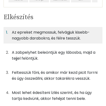
Egy
1
100
Elkészítés
adagban
adagban
grammban
TÁPANYAGTARTALOM
Az epreket megmossuk, felvágjuk kisebb-
11%
45%
6%
Egy
1
100
Fehérje
Szénhidrát
Zsír
adagban
adagban
grammban
nagyobb darabokra, és félre tesszük.
11%
45%
6%
38%
A zabpelyhet beleöntjük egy lábosba, majd a
250g
tej
140 kcal
Fehérje
Szénhidrát
Zsír
Víz
tejjel felöntjük.
TOP ásványi anyagok
50g
zabpehely
190 kcal
Feltesszük főni, és amikor már kezd picit forrni
Kálcium
50g
eper
15 kcal
és úgy összeállni, akkor takarékra vesszük.
Foszfor
0g
fahéj
0 kcal
Most lehet édesíteni ízlés szerint, és ha úgy
Nátrium
10g
cukor
39 kcal
tartja kedvünk, akkor fehéjat tenni bele.
Magnézium