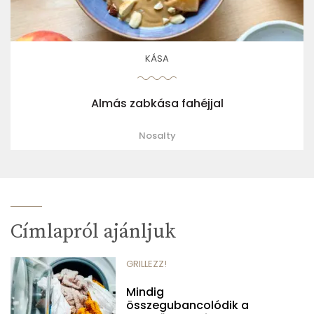
KÁSA
Almás zabkása fahéjjal
Nosalty
Címlapról ajánljuk
GRILLEZZ!
Mindig
összegubancolódik a