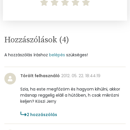
Szelén
15 mg
Kálcium
319 mg
Vas
2 mg
Hozzászólások (
4
)
Magnézium
75 mg
Foszfor
216 mg
A hozzászólás íráshoz
belépés
szükséges!
Nátrium
129 mg
Törölt felhasználó
2012. 05. 22. 18:44:19
Réz
0 mg
Szia, ha este megfőzöm és hagyom kihűlni, akkor
Mangán
2 mg
másnap reggelig eláll a hűtőben, h csak mikrózni
keljen? Köszi Jerry
Szénhidrát
2
hozzászólás
Összesen
57.5 g