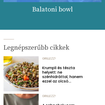
Balatoni bowl
Legnépszerűbb cikkek
GRILLEZZ!
Krumpli és tészta
helyett: ne
szénhidráttal, hanem
ezzel az olcsó...
GRILLEZZ!