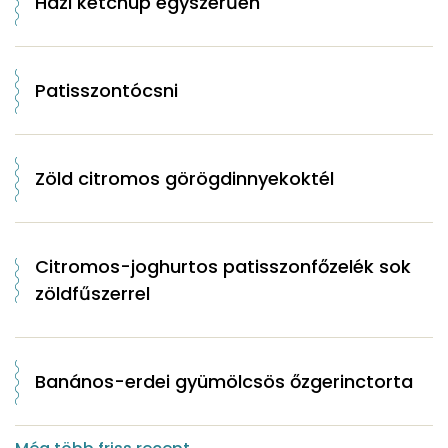
Házi ketchup egyszerűen
Patisszontócsni
Zöld citromos görögdinnyekoktél
Citromos-joghurtos patisszonfőzelék sok
zöldfűszerrel
Banános-erdei gyümölcsös őzgerinctorta