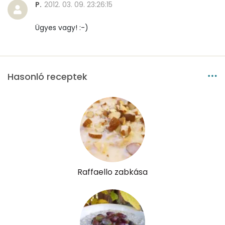
P.
2012. 03. 09. 23:26:15
Cukor
23 mg
Ügyes vagy! :-)
Élelmi rost
6 mg
Víz
Hasonló receptek
Összesen
48.2 g
Vitaminok
Összesen
0
A vitamin (RAE):
0 micro
Raffaello zabkása
B6 vitamin:
0 mg
B12 Vitamin:
0 micro