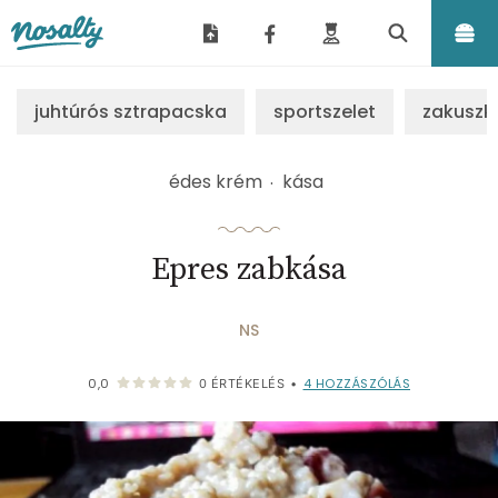
Nosalty
juhtúrós sztrapacska
sportszelet
zakuszk
édes krém
kása
Epres zabkása
NS
4
HOZZÁSZÓLÁS
0,0
0
ÉRTÉKELÉS
•