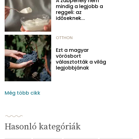
A zabpehely nem
mindig a legjobb a
reggeli: az
időseknek...
OTTHON
Ezt a magyar
vörösbort
választották a világ
legjobbjának
Még több cikk
Hasonló kategóriák