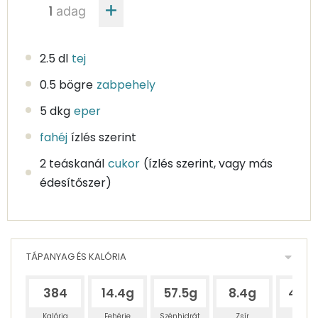
adag
2.5 dl
tej
0.5 bögre
zabpehely
5 dkg
eper
fahéj
ízlés szerint
2 teáskanál
cukor
(ízlés szerint, vagy más
édesítőszer)
TÁPANYAG ÉS KALÓRIA
384
14.4g
57.5g
8.4g
48.2
Kalória
Fehérje
Szénhidrát
Zsír
Víz