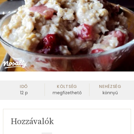
IDŐ
KÖLTSÉG
NEHÉZSÉG
12
p
megfizethető
könnyű
Hozzávalók