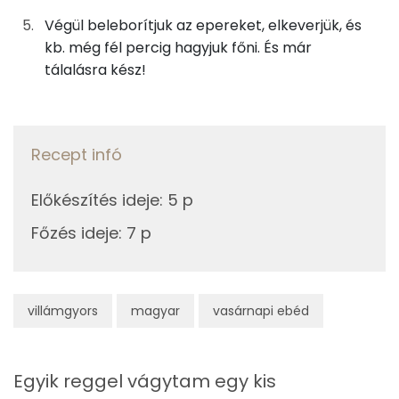
Összesen
384 kcal
Végül beleborítjuk az epereket, elkeverjük, és
Szelén
kb. még fél percig hagyjuk főni. És már
tálalásra kész!
TOP vitaminok
C vitamin:
Kolin:
Recept infó
Niacin - B3 vitamin:
Előkészítés ideje
:
5 p
Főzés ideje
E vitamin:
:
7 p
Tiamin - B1 vitamin:
villámgyors
magyar
vasárnapi ebéd
Fehérje
Összesen
14.4 g
Egyik reggel vágytam egy kis