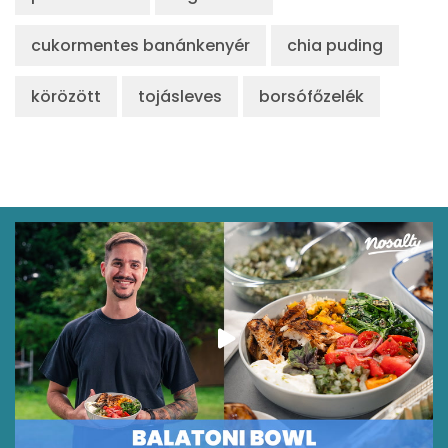
cukormentes banánkenyér
chia puding
körözött
tojásleves
borsófőzelék