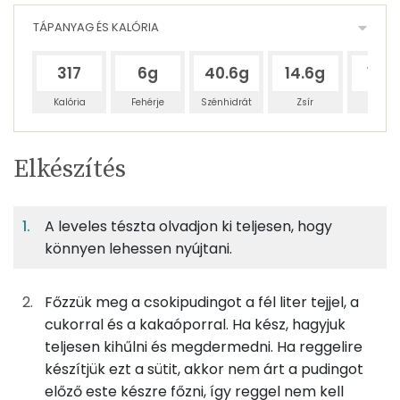
TÁPANYAG ÉS KALÓRIA
317
6g
40.6g
14.6g
19.1
Kalória
Fehérje
Szénhidrát
Zsír
Víz
Egy
8
100
Elkészítés
adagban
adagban
grammban
TÁPANYAGTARTALOM
A leveles tészta olvadjon ki teljesen, hogy
7%
51%
19%
Egy
8
100
Fehérje
Szénhidrát
Zsír
adagban
adagban
grammban
könnyen lehessen nyújtani.
7%
51%
19%
23%
Főzzük meg a csokipudingot a fél liter tejjel, a
56g
leveles tészta
209 kcal
Fehérje
Szénhidrát
Zsír
Víz
cukorral és a kakaóporral. Ha kész, hagyjuk
TOP ásványi anyagok
3g
méz
10 kcal
teljesen kihűlni és megdermedni. Ha reggelire
készítjük ezt a sütit, akkor nem árt a pudingot
Nátrium
0g
menta
0 kcal
előző este készre főzni, így reggel nem kell