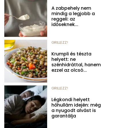
A zabpehely nem
mindig a legjobb a
reggeli: az
időseknek...
GRILLEZZ!
Krumpli és tészta
helyett: ne
szénhidráttal, hanem
ezzel az olcsó...
GRILLEZZ!
Légkondi helyett
hőhullám idején: még
a nyugodt alvást is
garantálja