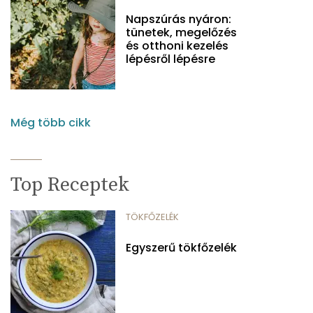
Napszúrás nyáron:
tünetek, megelőzés
és otthoni kezelés
lépésről lépésre
Még több cikk
Top Receptek
TÖKFŐZELÉK
Egyszerű tökfőzelék