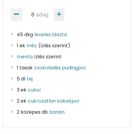
adag
45 dkg
leveles tészta
1 ek
méz
(ízlés szerint)
menta
ízlés szerint
1 tasak
csokoládés pudingpor
5 dl
tej
3 ek
cukor
2 ek
cukrozatlan kakaópor
2 közepes db
banán