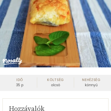
IDŐ
KÖLTSÉG
NEHÉZSÉG
35
p
olcsó
könnyű
Hozzávalók