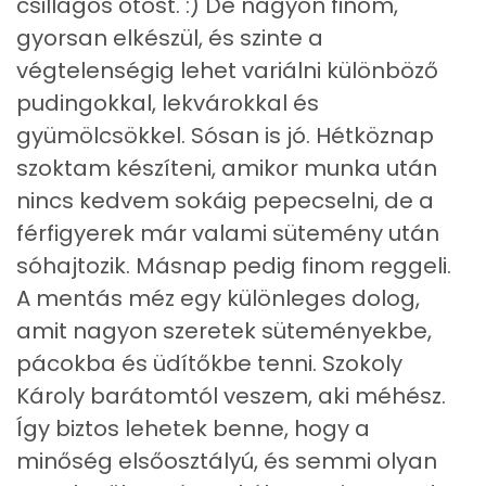
csillagos ötöst. :) De nagyon finom,
gyorsan elkészül, és szinte a
Szénhidrát
végtelenségig lehet variálni különböző
pudingokkal, lekvárokkal és
Összesen
40.6 g
gyümölcsökkel. Sósan is jó. Hétköznap
Cukor
12 mg
szoktam készíteni, amikor munka után
nincs kedvem sokáig pepecselni, de a
Élelmi rost
2 mg
férfigyerek már valami sütemény után
sóhajtozik. Másnap pedig finom reggeli.
Víz
A mentás méz egy különleges dolog,
amit nagyon szeretek süteményekbe,
Összesen
19.1 g
pácokba és üdítőkbe tenni. Szokoly
Károly barátomtól veszem, aki méhész.
Vitaminok
Így biztos lehetek benne, hogy a
Összesen
0
minőség elsőosztályú, és semmi olyan