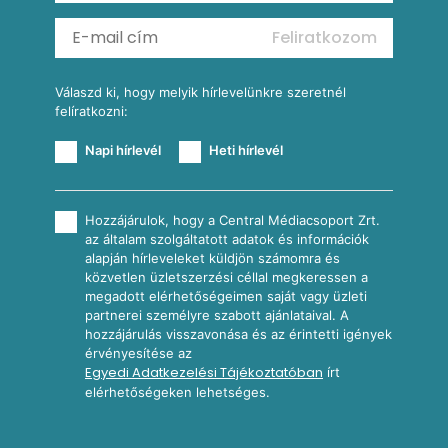
Mexikói kukoricasaláta
Reggeli receptek
Feliratkozom
További receptkategóriák
Válaszd ki, hogy melyik hírlevelünkre szeretnél
felíratkozni:
Napi hírlevél
Heti hírlevél
Hozzájárulok, hogy a Central Médiacsoport Zrt.
az általam szolgáltatott adatok és információk
alapján hírleveleket küldjön számomra és
közvetlen üzletszerzési céllal megkeressen a
megadott elérhetőségeimen saját vagy üzleti
partnerei személyre szabott ajánlataival. A
hozzájárulás visszavonása és az érintetti igények
érvényesítése az
Egyedi Adatkezelési Tájékoztatóban
írt
elérhetőségeken lehetséges.