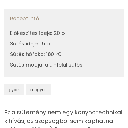
Összesen
266.6 g
Recept infó
Cink
0 mg
Előkészítés ideje
:
20 p
Szelén
1 mg
Sütés ideje
:
15 p
Kálcium
76 mg
Sütés hőfoka
:
180 °C
Vas
0 mg
Sütés módja
:
alul-felül sütés
Magnézium
19 mg
Foszfor
24 mg
gyors
magyar
Nátrium
145 mg
Ez a sütemény nem egy konyhatechnikai
Réz
0 mg
kihívás, és szépségből sem kaphatna
Mangán
0 mg