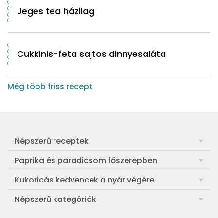
Jeges tea házilag
Cukkinis-feta sajtos dinnyesaláta
Még több friss recept
Népszerű receptek
Frankfurti leves
Paprika és paradicsom főszerepben
Egyszerű muffin
Pan con Tomate
Kukoricás kedvencek a nyár végére
Aranygaluska
Paradicsom és paprika eltevése télre
Legfinomabb főtt kukorica
Népszerű kategóriák
Egyszerű paradicsomleves
Mézes-mascarponés sült paradicsom
Ropogós kukoricás fritters
Ebéd receptek