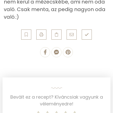
nem kerül a mézecskébe, ami nem oda
A vitamin (RAE):
1 micro
való. Csak menta, az pedig nagyon oda
B6 vitamin:
0 mg
való.:)
B12 Vitamin:
0 micro
E vitamin:
0 mg
C vitamin:
2 mg
D vitamin:
0 micro
K vitamin:
0 micro
Tiamin - B1 vitamin:
0 mg
Riboflavin - B2 vitamin:
0 mg
Bevált ez a recept? Kíváncsiak vagyunk a
véleményedre!
Niacin - B3 vitamin:
0 mg