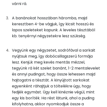
várni rá.
Kálcium
6g
csokoládés pudingpor
21 kcal
Foszfor
A banánokat hosszában háromba, majd
63g
tej
35 kcal
keresztben 4-be vágjuk, így kicsit hosszú és
Magnézium
4g
cukor
15 kcal
lapos szeleteket kapunk. A leveles tésztából
kb. tenyérnyi négyzetekre lesz szükség.
Szelén
3g
cukrozatlan kakaópor
6 kcal
TOP vitaminok
Vegyünk egy négyzetet, sodrófával a sarkait
38g
banán
21 kcal
nyújtsuk meg, így dobócsillagszerű formája
Kolin:
lesz. Kenjük meg kevés mentás mézzel,
Összesen
317 kcal
tegyünk rá két szelet banánt, 1-2 mentalevelet
C vitamin:
és annyi pudingot, hogy össze lehessen majd
Niacin - B3 vitamin:
hajtogatni a tésztát. A kinyújtott sarkokat
egyenként ráhajtjuk a töltelékre úgy, hogy
B6 vitamin:
fedjék egymást. Úgy kell kinéznie végül, mint
egy kis boríték. Ha rést látunk, ahol a puding
E vitamin:
kifolyhatna, akkor nyomkodjuk össze a