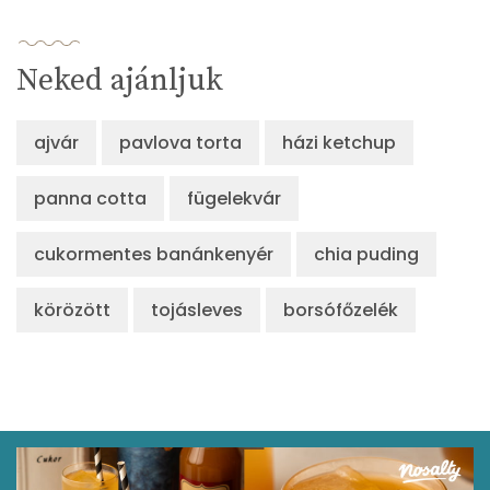
Neked ajánljuk
ajvár
pavlova torta
házi ketchup
panna cotta
fügelekvár
cukormentes banánkenyér
chia puding
körözött
tojásleves
borsófőzelék