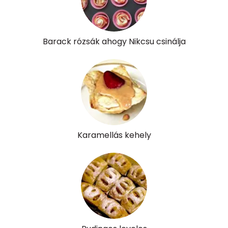
Összesen
317 kcal
Barack rózsák ahogy Nikcsu csinálja
Karamellás kehely