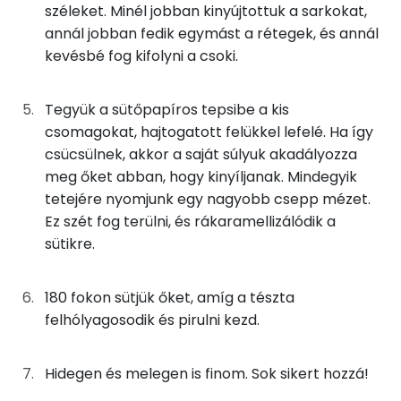
széleket. Minél jobban kinyújtottuk a sarkokat,
Fehérje
annál jobban fedik egymást a rétegek, és annál
kevésbé fog kifolyni a csoki.
Összesen
6 g
Tegyük a sütőpapíros tepsibe a kis
Zsír
csomagokat, hajtogatott felükkel lefelé. Ha így
csücsülnek, akkor a saját súlyuk akadályozza
Összesen
14.6 g
meg őket abban, hogy kinyíljanak. Mindegyik
tetejére nyomjunk egy nagyobb csepp mézet.
Telített zsírsav
7 g
Ez szét fog terülni, és rákaramellizálódik a
sütikre.
Egyszeresen telítetlen zsírsav:
0 g
Többszörösen telítetlen zsírsav
0 g
180 fokon sütjük őket, amíg a tészta
felhólyagosodik és pirulni kezd.
Koleszterin
0 mg
Hidegen és melegen is finom. Sok sikert hozzá!
Ásványi anyagok