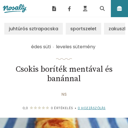
Nosalty
juhtúrós sztrapacska
sportszelet
zakuszk
édes süti
leveles sütemény
Csokis boríték mentával és
banánnal
NS
0
HOZZÁSZÓLÁS
0,0
0
ÉRTÉKELÉS
•