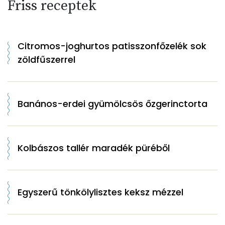
Friss receptek
Citromos-joghurtos patisszonfőzelék sok
zöldfűszerrel
Banános-erdei gyümölcsös őzgerinctorta
Kolbászos tallér maradék püréből
Egyszerű tönkölylisztes keksz mézzel