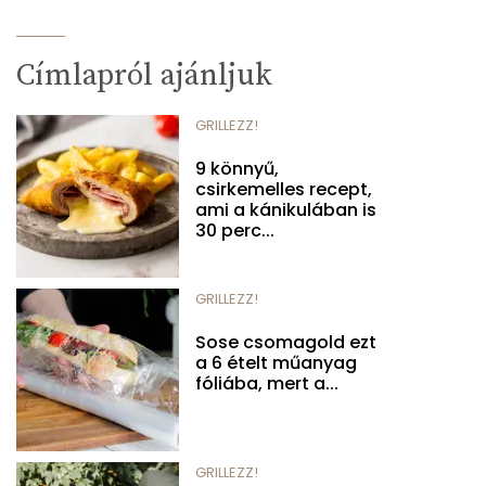
Címlapról ajánljuk
GRILLEZZ!
9 könnyű,
csirkemelles recept,
ami a kánikulában is
30 perc...
GRILLEZZ!
Sose csomagold ezt
a 6 ételt műanyag
fóliába, mert a...
GRILLEZZ!