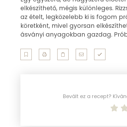
Összesen
elkészíthető, mégis különleges. Rizzs
az ételt, legközelebb ki is fogom p
Zsír
köretként, mivel gyorsan elkészíth
Összesen
ásványi anyagokban gazdag. Próbálj
Telített zsírsav
Egyszeresen telítetlen zsírsav:
Többszörösen telítetlen zsírsav
Koleszterin
Bevált ez a recept? Kívá
Ásványi anyagok
Összesen
Cink