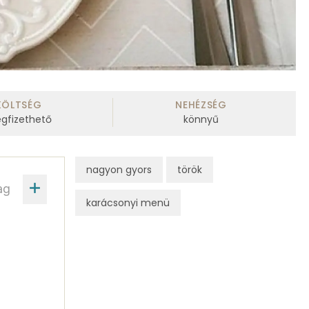
KÖLTSÉG
NEHÉZSÉG
gfizethető
könnyű
nagyon gyors
török
ag
karácsonyi menü