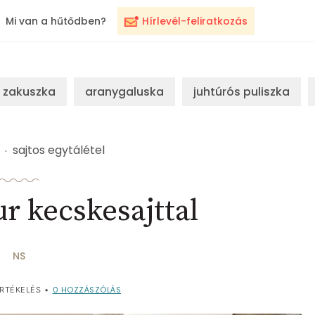
Mi van a hűtődben?
Hírlevél-feliratkozás
zakuszka
aranygaluska
juhtúrós puliszka
sajtos egytálétel
r kecskesajttal
NS
0
HOZZÁSZÓLÁS
RTÉKELÉS
•