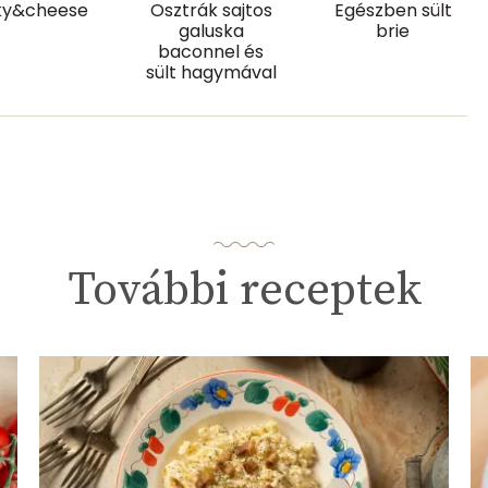
ky&cheese
Osztrák sajtos
Egészben sült
43 g
galuska
brie
baconnel és
sült hagymával
5 mg
6 mg
90.8 g
További receptek
0
102 micro
0 mg