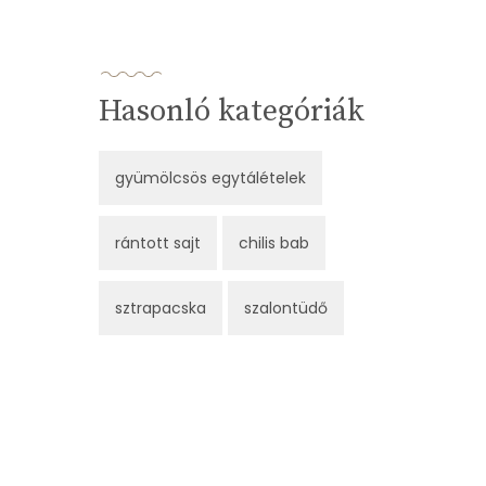
Hasonló kategóriák
gyümölcsös egytálételek
rántott sajt
chilis bab
sztrapacska
szalontüdő