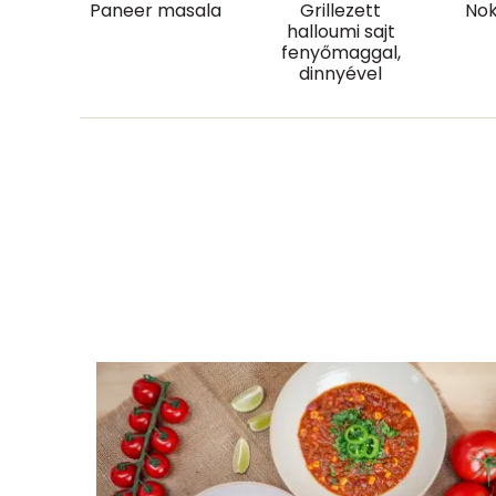
Paneer masala
Grillezett
No
Összesen
halloumi sajt
fenyőmaggal,
dinnyével
Cukor
Élelmi rost
Víz
Összesen
Vitaminok
Összesen
A vitamin (RAE):
B6 vitamin: