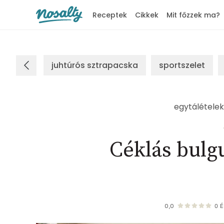
Receptek
Cikkek
Mit főzzek ma?
Nosalty
juhtúrós sztrapacska
sportszelet
egytálételek
Céklás bulgu
0,0
0
É