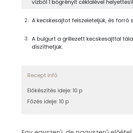
vízből 1 bögrényit céklalével helyettesí
8%
28%
50g
bulgur
Fehérje
Szénhidrát
63g
céklalé
A kecskesajtot felszeleteljük, és forr
TOP ásványi anyagok
25g
kecskesajt
A bulgurt a grillezett kecskesajttal tá
Foszfor
0g
só
díszíthetjük.
Nátrium
75g
víz
Kálcium
Recept infó
Összesen
Magnézium
Előkészítés ideje
:
10 p
Szelén
Főzés ideje
:
10 p
Fehérje
Egy egyszerű, de nagyszerű előétel 