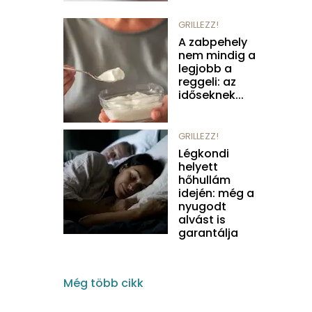
GRILLEZZ!
A zabpehely
nem mindig a
legjobb a
reggeli: az
időseknek...
GRILLEZZ!
Légkondi
helyett
hőhullám
idején: még a
nyugodt
alvást is
garantálja
Még több cikk