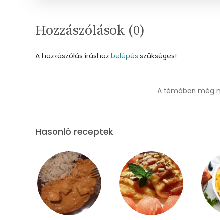
Szelén
Hozzászólások (
0
)
Kálcium
A hozzászólás íráshoz
belépés
szükséges!
Vas
Magnézium
A témában még ne
Foszfor
Hasonló receptek
Nátrium
Réz
Mangán
Szénhidrát