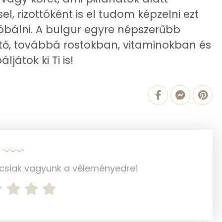
11.5 g
el, rizottóként is el tudom képzelni ezt
róbálni. A bulgur egyre népszerűbb
ető, továbbá rostokban, vitaminokban és
8.1 g
átok ki Ti is!
5 g
2 g
0 g
20 mg
ncsiak vagyunk a véleményedre!
550 g
1 mg