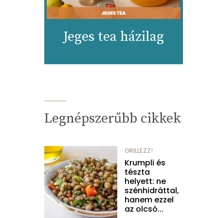
Jeges tea házilag
Legnépszerűbb cikkek
GRILLEZZ!
Krumpli és
tészta
helyett: ne
szénhidráttal,
hanem ezzel
az olcsó...