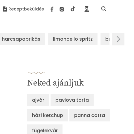
Receptbeküldés
harcsapaprikás
limoncello spritz
brassói sz
Neked ajánljuk
ajvár
pavlova torta
házi ketchup
panna cotta
fügelekvár