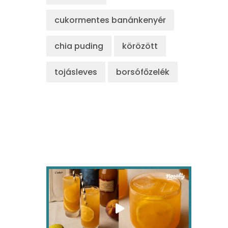
cukormentes banánkenyér
chia puding
körözött
tojásleves
borsófőzelék