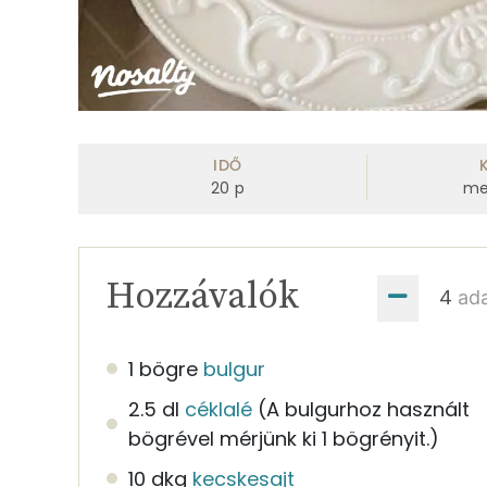
IDŐ
20
p
me
Hozzávalók
ad
1 bögre
bulgur
2.5 dl
céklalé
(A bulgurhoz használt
bögrével mérjünk ki 1 bögrényit.)
10 dkg
kecskesajt