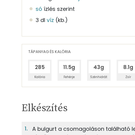
só
ízlés szerint
3 dl
víz
(kb.)
TÁPANYAG ÉS KALÓRIA
285
11.5g
43g
8.1g
Kalória
Fehérje
Szénhidrát
Zsír
Egy adagban
4
TÁPANYAGTARTALOM
Elkészítés
8%
Fehérje
S
Egy adagban
4
A bulgurt a csomagoláson található l