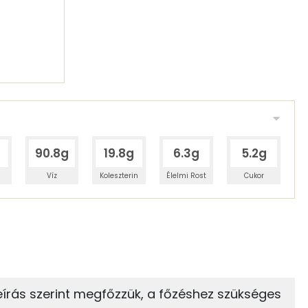
90.8g
19.8g
6.3g
5.2g
Víz
Koleszterin
Élelmi Rost
Cukor
 adagban
100 grammban
28%
5%
zénhidrát
Zsír
 adagban
100 grammban
eírás szerint megfőzzük, a főzéshez szükséges