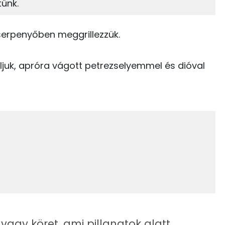
tünk.
5%
59%
171 kcal
Zsír
Víz
23 kcal
ó serpenyőben meggrillezzük.
TOP vitaminok
91 kcal
laljuk, apróra vágott petrezselyemmel és dióval
Kolin:
0 kcal
Niacin - B3 vitamin:
0 kcal
Riboflavin - B2 vitamin:
285 kcal
B6 vitamin:
Tiamin - B1 vitamin:
vagy köret, ami pillanatok alatt