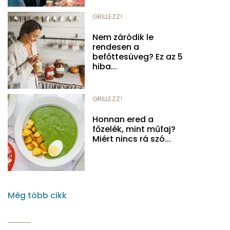
GRILLEZZ!
Nem záródik le
rendesen a
befőttesüveg? Ez az 5
hiba...
GRILLEZZ!
Honnan ered a
főzelék, mint műfaj?
Miért nincs rá szó...
Még több cikk