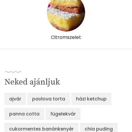
Citromszelet
Neked ajánljuk
ajvár
pavlova torta
házi ketchup
panna cotta
fügelekvár
cukormentes banánkenyér
chia puding