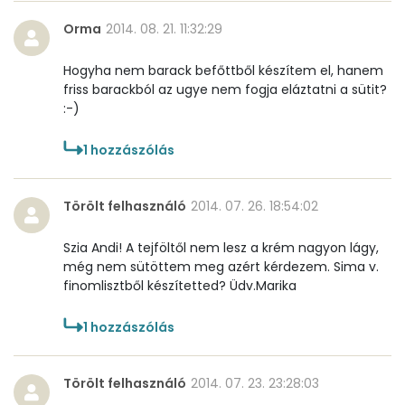
Orma
2014. 08. 21. 11:32:29
Hogyha nem barack befőttből készítem el, hanem
friss barackból az ugye nem fogja eláztatni a sütit?
:-)
1
hozzászólás
Törölt felhasználó
2014. 07. 26. 18:54:02
Szia Andi! A tejföltől nem lesz a krém nagyon lágy,
még nem sütöttem meg azért kérdezem. Sima v.
finomlisztből készítetted? Üdv.Marika
1
hozzászólás
Törölt felhasználó
2014. 07. 23. 23:28:03