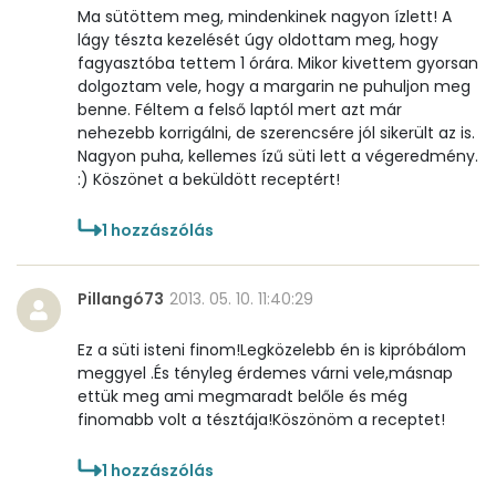
Ma sütöttem meg, mindenkinek nagyon ízlett! A
lágy tészta kezelését úgy oldottam meg, hogy
fagyasztóba tettem 1 órára. Mikor kivettem gyorsan
dolgoztam vele, hogy a margarin ne puhuljon meg
benne. Féltem a felső laptól mert azt már
nehezebb korrigálni, de szerencsére jól sikerült az is.
Nagyon puha, kellemes ízű süti lett a végeredmény.
:) Köszönet a beküldött receptért!
1
hozzászólás
Pillangó73
2013. 05. 10. 11:40:29
Ez a süti isteni finom!Legközelebb én is kipróbálom
meggyel .És tényleg érdemes várni vele,másnap
ettük meg ami megmaradt belőle és még
finomabb volt a tésztája!Köszönöm a receptet!
1
hozzászólás