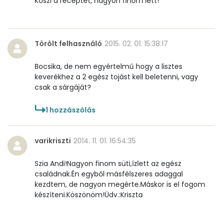
Köszi a receptet, nagyon finom lett!
Törölt felhasználó
2015. 02. 01. 15:38:17
Bocsika, de nem egyértelmű hogy a lisztes
keverékhez a 2 egész tojást kell beletenni, vagy
csak a sárgáját?
1
hozzászólás
varikriszti
2014. 11. 01. 16:54:35
Szia Andi!Nagyon finom süti,ízlett az egész
családnak.Én egyből másfélszeres adaggal
kezdtem, de nagyon megérte.Máskor is el fogom
készíteni.Köszönöm!Üdv.:Kriszta