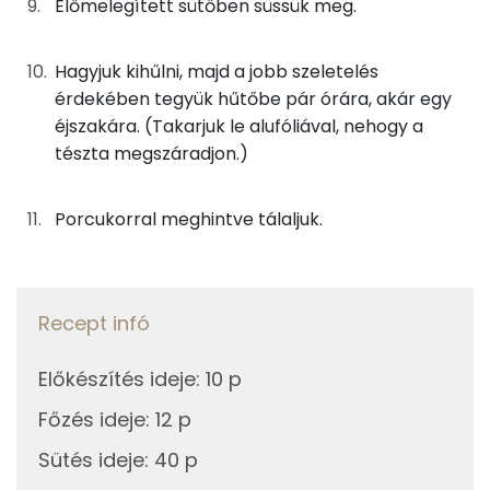
Egyszeresen telítetlen zsírsav:
17 g
Előmelegített sütőben süssük meg.
Többszörösen telítetlen zsírsav
9 g
Hagyjuk kihűlni, majd a jobb szeletelés
érdekében tegyük hűtőbe pár órára, akár egy
Koleszterin
99 mg
éjszakára. (Takarjuk le alufóliával, nehogy a
tészta megszáradjon.)
Ásványi anyagok
Porcukorral meghintve tálaljuk.
Összesen
1099.3 g
Cink
1 mg
Szelén
36 mg
Recept infó
Kálcium
354 mg
Előkészítés ideje
:
10 p
Főzés ideje
:
12 p
Vas
2 mg
Sütés ideje
:
40 p
Magnézium
32 mg