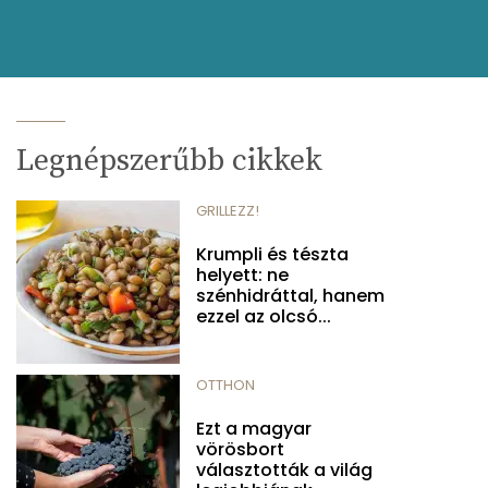
Legnépszerűbb cikkek
GRILLEZZ!
Krumpli és tészta
helyett: ne
szénhidráttal, hanem
ezzel az olcsó...
OTTHON
Ezt a magyar
vörösbort
választották a világ