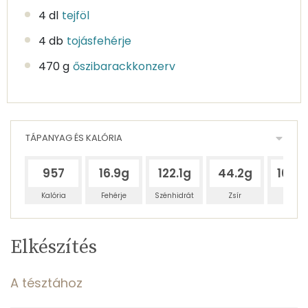
4 dl
tejföl
4 db
tojásfehérje
470 g
őszibarackkonzerv
TÁPANYAG ÉS KALÓRIA
957
16.9g
122.1g
44.2g
162.
Kalória
Fehérje
Szénhidrát
Zsír
Víz
Egy
6
100
Elkészítés
adagban
adagban
grammban
TÁPANYAGTARTALOM
A tésztához
5%
35%
13%
Egy
6
100
Fehérje
Szénhidrát
Zsír
adagban
adagban
grammban