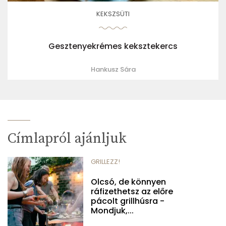
KEKSZSÜTI
Gesztenyekrémes keksztekercs
Hankusz Sára
Címlapról ajánljuk
GRILLEZZ!
Olcsó, de könnyen
ráfizethetsz az előre
pácolt grillhúsra -
Mondjuk,...