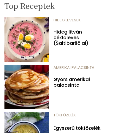
Top Receptek
HIDEG LEVESEK
Hideg litván
céklaleves
(Šaltibarščiai)
AMERIKAI PALACSINTA
Gyors amerikai
palacsinta
TÖKFŐZELÉK
Egyszerű tökfőzelék