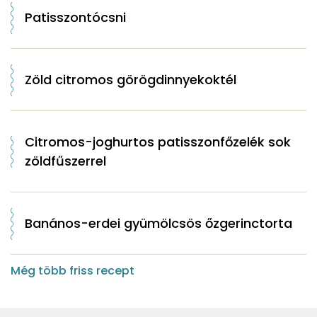
Patisszontócsni
Zöld citromos görögdinnyekoktél
Citromos-joghurtos patisszonfőzelék sok
zöldfűszerrel
Banános-erdei gyümölcsös őzgerinctorta
Még több friss recept