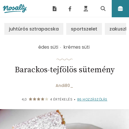
Nosalty
juhtúrós sztrapacska
sportszelet
zakuszk
édes süti
krémes süti
Barackos-tejfölös sütemény
Andi80_
86
HOZZÁSZÓLÁS
4,0
4
ÉRTÉKELÉS
•