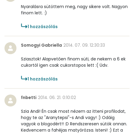
Nyaralásra sütöttem meg, nagy sikere volt. Nagyon
finom lett. :)
1
hozzászólás
Somogyi Gabriella
2014. 07. 09. 12:30:33
Sziasztok! Alapvetően finom süti, de nekem a 6 ek
cukortól igen csak cukorstopos lett :( Üdv.
1
hozzászólás
fnbetti
2014. 06. 21. 0:10:02
Szia Andi! Én csak most nézem az itteni profilodat,
hogy te az "Aranytepsi"-s Andi vagy! :) Odáig
vagyok a blogodért!! :D Rendszeresen sütök onnan.
Kedvencem a fahéjas matyórózsa. Isteni! :) Ezt a