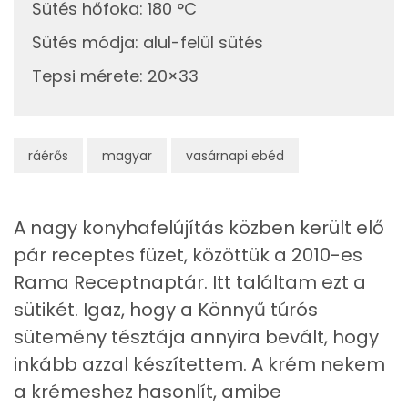
Sütés hőfoka
:
180 °C
Foszfor
370 mg
Sütés módja
:
alul-felül sütés
Nátrium
304 mg
Tepsi mérete
:
20×33
Réz
0 mg
Mangán
0 mg
ráérős
magyar
vasárnapi ebéd
Szénhidrát
A nagy konyhafelújítás közben került elő
Összesen
122.1 g
pár receptes füzet, közöttük a 2010-es
Rama Receptnaptár. Itt találtam ezt a
Cukor
53 mg
sütikét. Igaz, hogy a Könnyű túrós
Élelmi rost
3 mg
sütemény tésztája annyira bevált, hogy
inkább azzal készítettem. A krém nekem
a krémeshez hasonlít, amibe
Víz