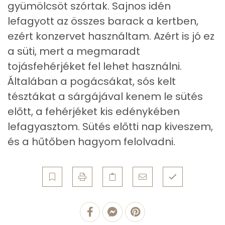
gyümölcsöt szórtak. Sajnos idén
Összesen
162.3 g
lefagyott az összes barack a kertben,
ezért konzervet használtam. Azért is jó ez
Vitaminok
a süti, mert a megmaradt
tojásfehérjéket fel lehet használni.
Összesen
0
Általában a pogácsákat, sós kelt
A vitamin (RAE):
406 micro
tésztákat a sárgájával kenem le sütés
előtt, a fehérjéket kis edénykében
B6 vitamin:
0 mg
lefagyasztom. Sütés előtti nap kiveszem,
B12 Vitamin:
0 micro
és a hűtőben hagyom felolvadni.
E vitamin:
4 mg
C vitamin:
1 mg
D vitamin:
13 micro