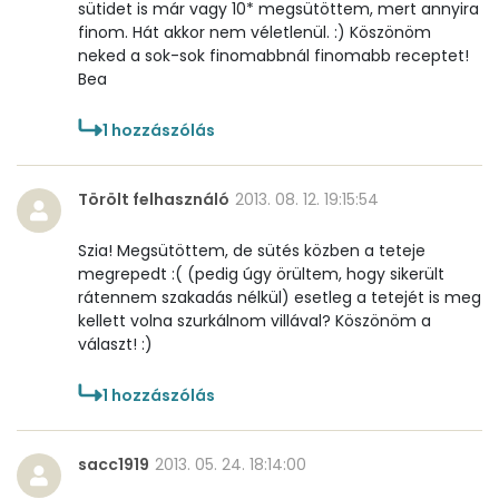
sütidet is már vagy 10* megsütöttem, mert annyira
finom. Hát akkor nem véletlenül. :) Köszönöm
neked a sok-sok finomabbnál finomabb receptet!
Bea
1
hozzászólás
Törölt felhasználó
2013. 08. 12. 19:15:54
Szia! Megsütöttem, de sütés közben a teteje
megrepedt :( (pedig úgy örültem, hogy sikerült
rátennem szakadás nélkül) esetleg a tetejét is meg
kellett volna szurkálnom villával? Köszönöm a
választ! :)
1
hozzászólás
sacc1919
2013. 05. 24. 18:14:00