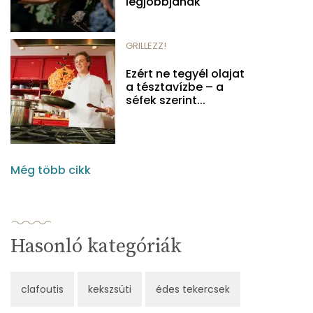
legjobbjának
GRILLEZZ!
Ezért ne tegyél olajat
a tésztavízbe – a
séfek szerint...
Még több cikk
Hasonló kategóriák
clafoutis
kekszsüti
édes tekercsek