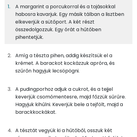
A margarint a porcukorral és a tojásokkal
habosra kavarjuk. Egy másik tálban a lisztben
A tésztához
5%
35%
13%
47%
elkeverjük a sütőport. A két részt
Fehérje
Szénhidrát
Zsír
Víz
33g
margarin
239 kcal
összedolgozzuk. Egy órát a hűtőben
TOP ásványi anyagok
pihentetjük.
18g
tojás
23 kcal
Foszfor
Amíg a tészta pihen, addig készítsük el a
25g
porcukor
97 kcal
Kálcium
krémet. A barackot kockázzuk apróra, és
szűrőn hagyjuk lecsöpögni.
2g
sütőpor
1 kcal
Nátrium
67g
finomliszt
243 kcal
Szelén
A pudingporhoz adjuk a cukrot, és a tejjel
keverjük csomómentesre, majd főzzük sűrűre.
Magnézium
Hagyjuk kihűlni. Keverjük bele a tejfölt, majd a
A krémhez
barackkockákat.
TOP vitaminok
15g
vaníliás pudingpor
57 kcal
Kolin:
A tésztát vegyük ki a hűtőből, osszuk két
10g
cukor
39 kcal