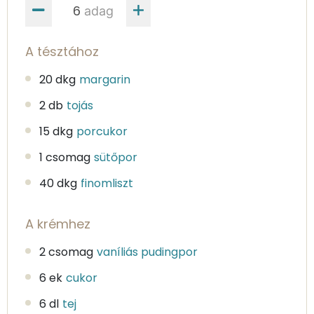
adag
A tésztához
20 dkg
margarin
2 db
tojás
15 dkg
porcukor
1 csomag
sütőpor
40 dkg
finomliszt
A krémhez
2 csomag
vaníliás pudingpor
6 ek
cukor
6 dl
tej