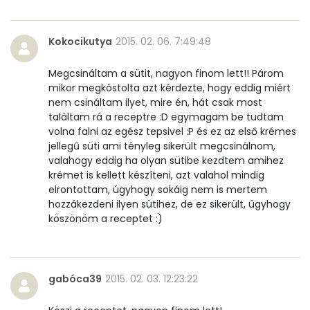
Kokocikutya
2015. 02. 06. 7:49:48
Megcsináltam a sütit, nagyon finom lett!! Párom
mikor megkóstolta azt kérdezte, hogy eddig miért
nem csináltam ilyet, mire én, hát csak most
találtam rá a receptre :D egymagam be tudtam
volna falni az egész tepsivel :P és ez az első krémes
jellegű süti ami tényleg sikerült megcsinálnom,
valahogy eddig ha olyan sütibe kezdtem amihez
krémet is kellett készíteni, azt valahol mindig
elrontottam, úgyhogy sokáig nem is mertem
hozzákezdeni ilyen sütihez, de ez sikerült, úgyhogy
köszönöm a receptet :)
gabóca39
2015. 02. 03. 12:23:22