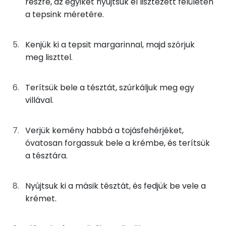
részre, az egyiket nyújtsuk el lisztezett felületen
E vitamin:
a tepsink méretére.
100g
tej
56 kcal
Niacin - B3 vitamin:
67g
tejföl
132 kcal
Kenjük ki a tepsit margarinnal, majd szórjuk
C vitamin:
meg liszttel.
27g
tojásfehérje
14 kcal
β-karotin
78g
őszibarackkonzerv
56 kcal
Terítsük bele a tésztát, szúrkáljuk meg egy
villával.
Fehérje
Összesen
957 kcal
Összesen
16.9 g
Verjük kemény habbá a tojásfehérjéket,
óvatosan forgassuk bele a krémbe, és terítsük
a tésztára.
Zsír
Összesen
44.2 g
Nyújtsuk ki a másik tésztát, és fedjük be vele a
krémet.
Telített zsírsav
13 g