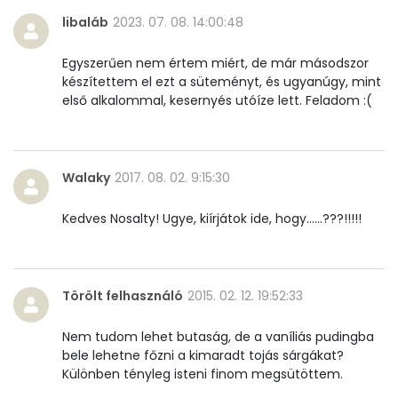
β-crypt
69 micro
libaláb
2023. 07. 08. 14:00:48
Likopin
0 micro
Egyszerűen nem értem miért, de már másodszor
készítettem el ezt a süteményt, és ugyanúgy, mint
Lut-zea
122 micro
első alkalommal, kesernyés utóíze lett. Feladom :(
Összesen
957 kcal
Walaky
2017. 08. 02. 9:15:30
Kedves Nosalty! Ugye, kiírjátok ide, hogy......???!!!!!
Törölt felhasználó
2015. 02. 12. 19:52:33
Nem tudom lehet butaság, de a vaníliás pudingba
bele lehetne főzni a kimaradt tojás sárgákat?
Különben tényleg isteni finom megsütöttem.