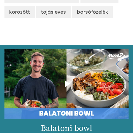
körözött
tojásleves
borsófőzelék
Balatoni bowl