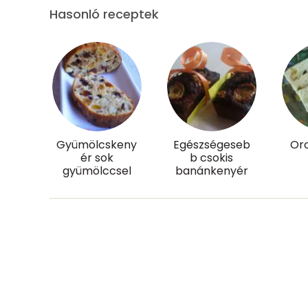
Réz
Hasonló receptek
Mangán
Szénhidrát
Összesen
Cukor
Gyümölcskeny
Egészségeseb
Or
ér sok
b csokis
gyümölccsel
banánkenyér
Élelmi rost
Víz
Összesen
Vitaminok