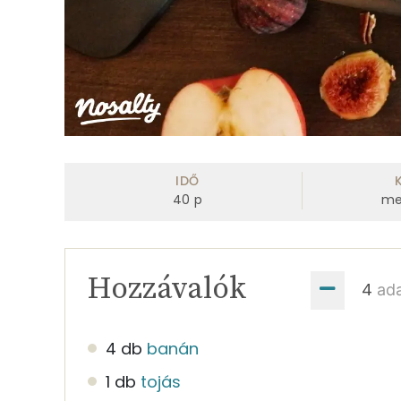
IDŐ
40
p
me
Hozzávalók
ad
4 db
banán
1 db
tojás