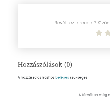
Ásványi anyagok
Összesen
Bevált ez a recept? Kívá
Cink
Szelén
Kálcium
Hozzászólások (
0
)
Vas
Magnézium
A hozzászólás íráshoz
belépés
szükséges!
Foszfor
A témában még ne
Nátrium