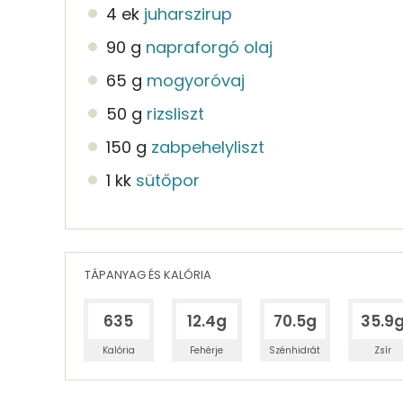
4 ek
juharszirup
90 g
napraforgó olaj
65 g
mogyoróvaj
50 g
rizsliszt
150 g
zabpehelyliszt
1 kk
sütőpor
TÁPANYAG ÉS KALÓRIA
635
12.4g
70.5g
35.9
Kalória
Fehérje
Szénhidrát
Zsír