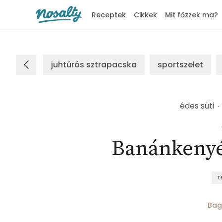
Receptek
Cikkek
Mit főzzek ma?
Nosalty
juhtúrós sztrapacska
sportszelet
édes süti
Banánkenyé
T
Bag