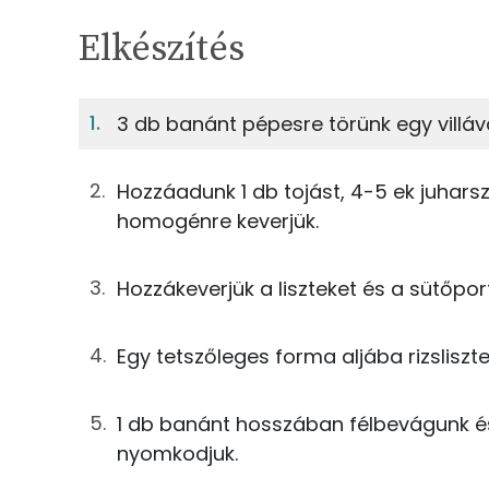
Egy adagban
4
TÁPANYAGTARTALOM
Elkészítés
6%
Fehérje
S
Egy adagban
4
3 db banánt pépesre törünk egy villáva
6%
33%
150g
banán
Fehérje
Szénhidrát
Hozzáadunk 1 db tojást, 4-5 ek juharsz
14g
tojás
homogénre keverjük.
TOP ásványi anyagok
15g
juharszirup
Hozzákeverjük a liszteket és a sütőport
Foszfor
23g
napraforgó olaj
Magnézium
Egy tetszőleges forma aljába rizsliszt
16g
mogyoróvaj
Kálcium
13g
rizsliszt
1 db banánt hosszában félbevágunk és 
Nátrium
nyomkodjuk.
38g
zabpehelyliszt
Szelén