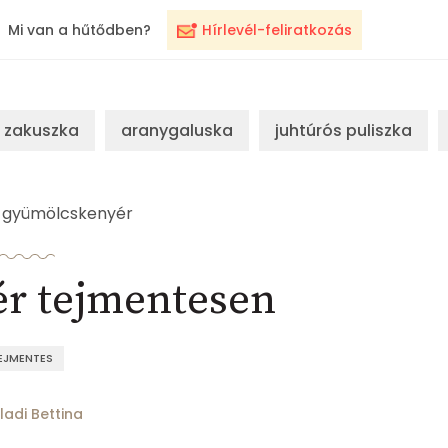
Mi van a hűtődben?
Hírlevél-feliratkozás
zakuszka
aranygaluska
juhtúrós puliszka
gyümölcskenyér
r tejmentesen
EJMENTES
ladi Bettina