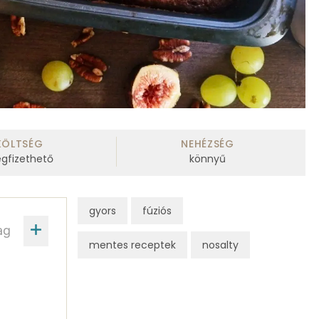
KÖLTSÉG
NEHÉZSÉG
gfizethető
könnyű
gyors
fúziós
ag
mentes receptek
nosalty