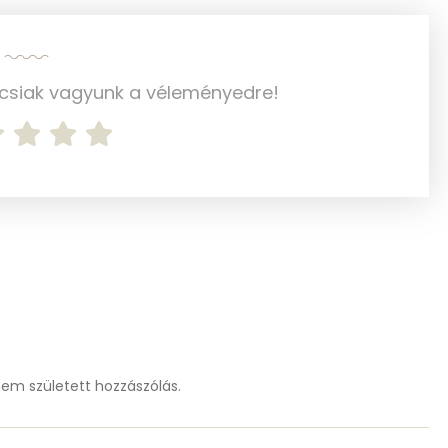
638 g
ncsiak vagyunk a véleményedre!
2 mg
20 mg
94 mg
2 mg
116 mg
331 mg
m született hozzászólás.
69 mg