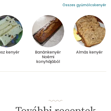
0 mg
Összes gyümölcskenyér
3 mg
70.5 g
23 mg
osz kenyér
Banánkenyér
Almás kenyér
Noémi
konyhájából
6 mg
90.9 g