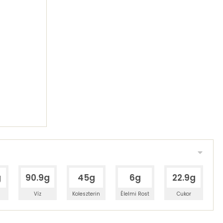
g
90.9g
45g
6g
22.9g
Víz
Koleszterin
Élelmi Rost
Cukor