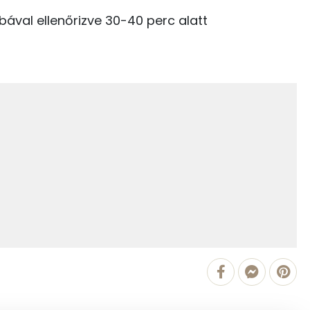
0 kcal
bával ellenőrizve 30-40 perc alatt
635 kcal
12.4 g
35.9 g
6 g
16 g
12 g
45 mg