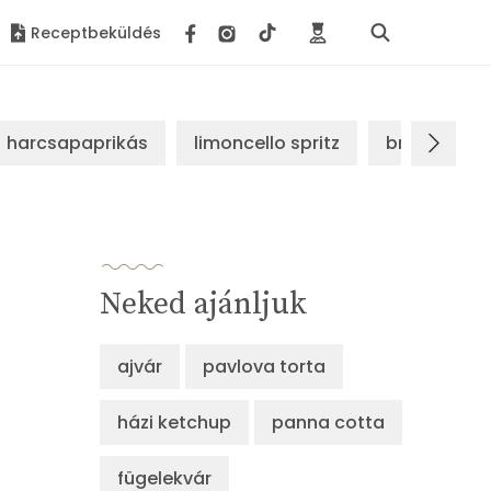
Receptbeküldés
harcsapaprikás
limoncello spritz
brassói sz
Neked ajánljuk
ajvár
pavlova torta
házi ketchup
panna cotta
fügelekvár