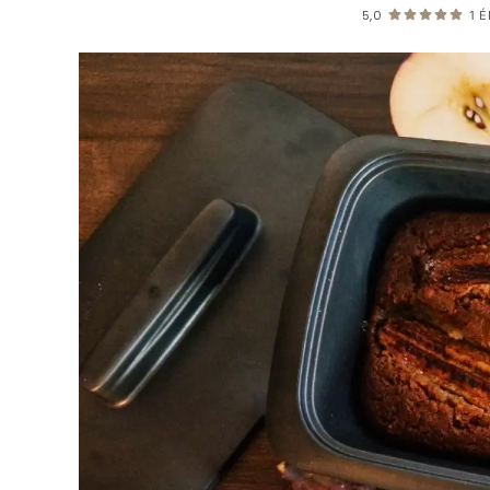
5,0
1
É