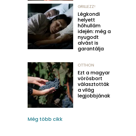
GRILLEZZ!
Légkondi
helyett
hőhullám
idején: még a
nyugodt
alvást is
garantálja
OTTHON
Ezt a magyar
vörösbort
választották
a világ
legjobbjának
Még több cikk