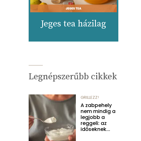
Jeges tea házilag
Legnépszerűbb cikkek
GRILLEZZ!
A zabpehely
nem mindig a
legjobb a
reggeli: az
időseknek...