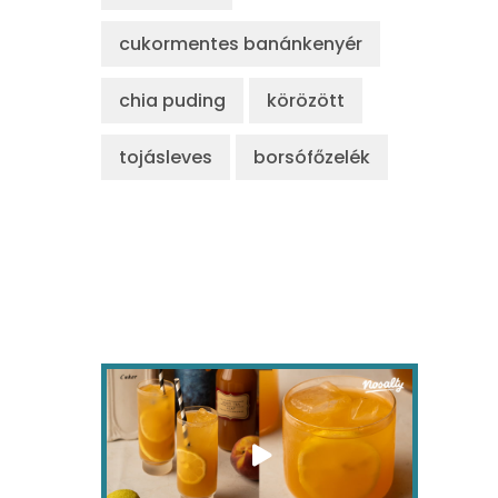
cukormentes banánkenyér
chia puding
körözött
tojásleves
borsófőzelék