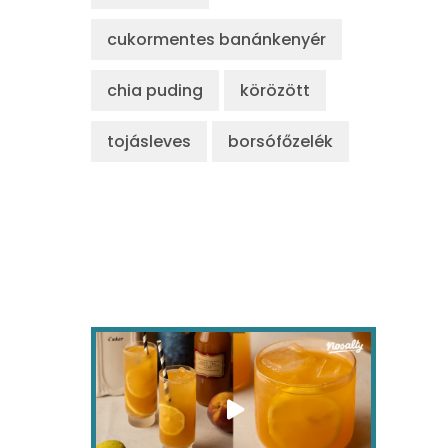
cukormentes banánkenyér
chia puding
körözött
tojásleves
borsófőzelék