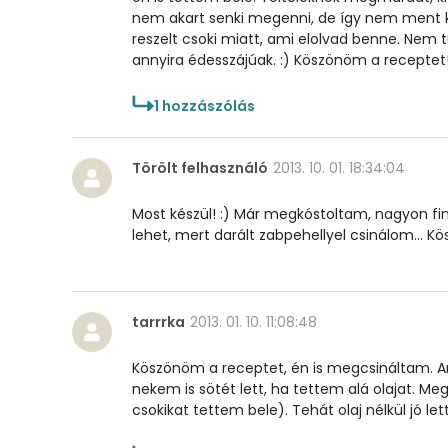
Réz
nem akart senki megenni, de így nem ment ká
reszelt csoki miatt, ami elolvad benne. Nem t
Mangán
annyira édesszájúak. :) Köszönöm a receptet!
1
hozzászólás
Szénhidrát
Összesen
Törölt felhasználó
2013. 10. 01. 18:34:04
Cukor
Most készül! :) Már megkóstoltam, nagyon fino
lehet, mert darált zabpehellyel csinálom... Kö
Élelmi rost
Víz
tarrrka
2013. 01. 10. 11:08:48
Összesen
Köszönöm a receptet, én is megcsináltam. Arra
nekem is sötét lett, ha tettem alá olajat. M
csokikat tettem bele). Tehát olaj nélkül jó lett
Vitaminok