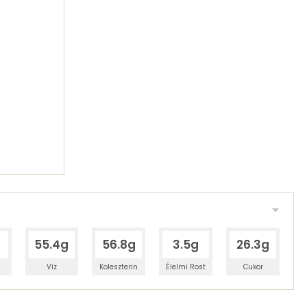
55.4g
56.8g
3.5g
26.3g
Víz
Koleszterin
Élelmi Rost
Cukor