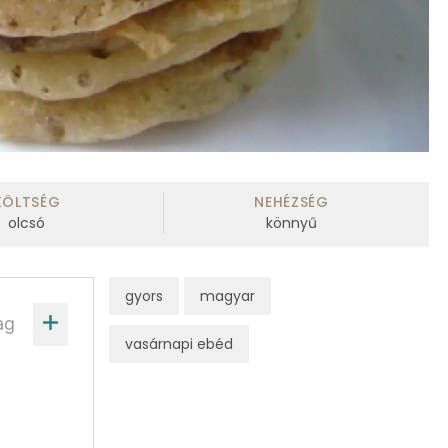
KÖLTSÉG
NEHÉZSÉG
olcsó
könnyű
gyors
magyar
ag
vasárnapi ebéd