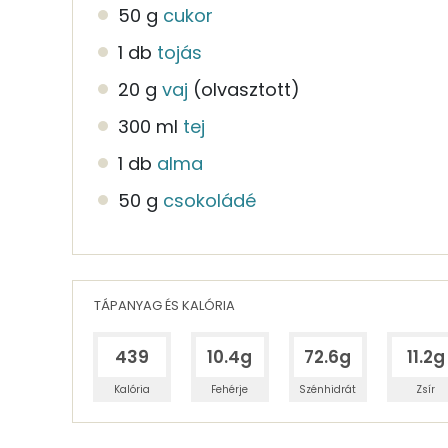
50 g
cukor
1 db
tojás
20 g
vaj
(olvasztott)
300 ml
tej
1 db
alma
50 g
csokoládé
TÁPANYAG ÉS KALÓRIA
439
10.4g
72.6g
11.2g
Kalória
Fehérje
Szénhidrát
Zsír