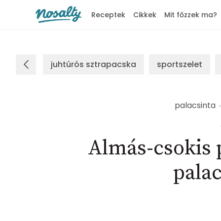
Receptek
Cikkek
Mit főzzek ma?
Nosalty
juhtúrós sztrapacska
sportszelet
palacsinta
Almás-csokis 
palac