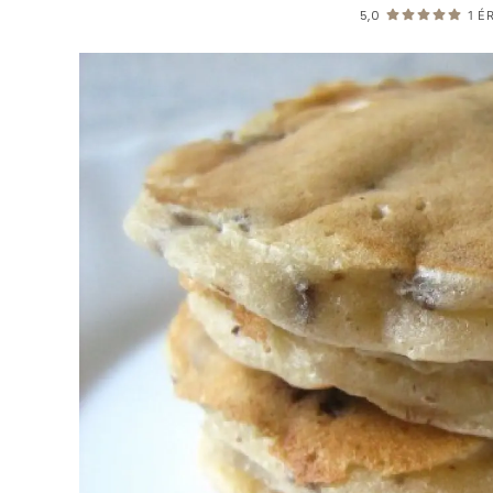
5,0
1
ÉR