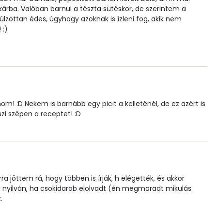
0 mg
rba. Valóban barnul a tészta sütéskor, de szerintem a
úlzottan édes, úgyhogy azoknak is ízleni fog, akik nem
1 mg
 :)
72.6 g
26 mg
m! :D Nekem is barnább egy picit a kelleténél, de ez azért is
szi szépen a receptet! :D
3 mg
55.4 g
 jöttem rá, hogy többen is írják, h elégették, és akkor
eg nyilván, ha csokidarab elolvadt (én megmaradt mikulás
.