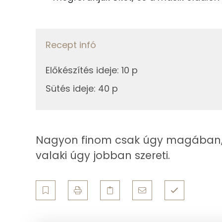
13g
csokoládé
Recept infó
Összesen
Fehérje
Összesen
Előkészítés ideje
:
10 p
Sütés ideje
:
40 p
Zsír
Összesen
Nagyon finom csak úgy magában, de
Telített zsírsav
valaki úgy jobban szereti.
Egyszeresen telítetlen zsírsav:
Többszörösen telítetlen zsírsav
Koleszterin