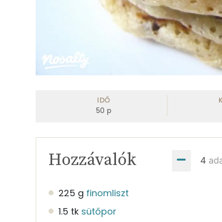
IDŐ
50
p
Hozzávalók
ad
225 g
finomliszt
1.5 tk
sütőpor