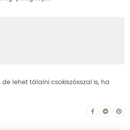
68 kcal
439 kcal
10.4 g
11.2 g
 lehet tálalni csokiszósszal is, ha
6 g
3 g
1 g
57 mg