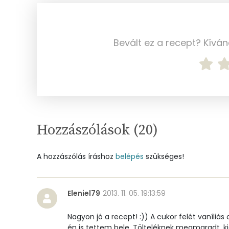
Ásványi anyagok
Bevált ez a recept? Kívá
Összesen
Cink
Szelén
Kálcium
Hozzászólások (
20
)
Vas
A hozzászólás íráshoz
belépés
szükséges!
Magnézium
Foszfor
Eleniel79
2013. 11. 05. 19:13:59
Nátrium
Nagyon jó a recept! :)) A cukor felét vaníliá
én is tettem bele. Tölteléknek megmaradt, ki