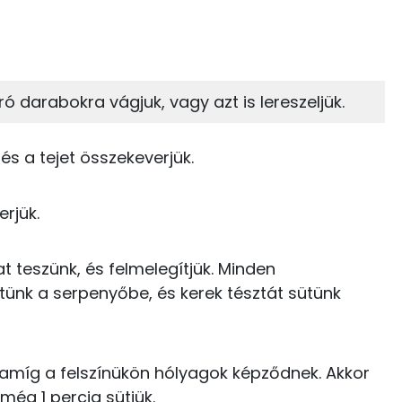
 adagban
100 grammban
49%
7%
zénhidrát
Zsír
 adagban
100 grammban
ró darabokra vágjuk, vagy azt is lereszeljük.
7%
37%
205 kcal
Zsír
Víz
t és a tejet összekeverjük.
0 kcal
TOP vitaminok
rjük.
48 kcal
Kolin:
17 kcal
t teszünk, és felmelegítjük. Minden
C vitamin:
tünk a serpenyőbe, és kerek tésztát sütünk
36 kcal
Niacin - B3 vitamin:
42 kcal
E vitamin:
 amíg a felszínükön hólyagok képződnek. Akkor
23 kcal
még 1 percig sütjük.
Riboflavin - B2 vitamin: