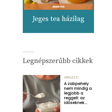
Jeges tea házilag
Legnépszerűbb cikkek
GRILLEZZ!
A zabpehely
nem mindig a
legjobb a
reggeli: az
időseknek...