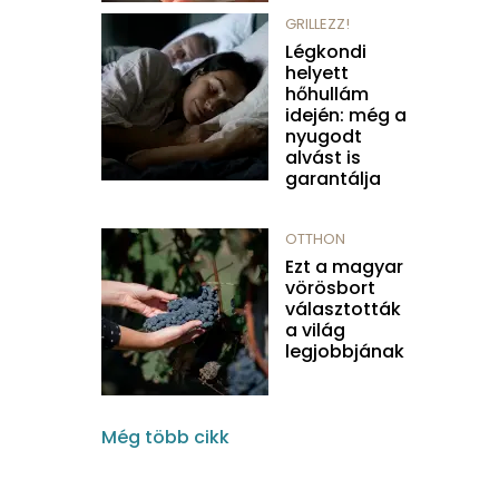
GRILLEZZ!
Légkondi
helyett
hőhullám
idején: még a
nyugodt
alvást is
garantálja
OTTHON
Ezt a magyar
vörösbort
választották
a világ
legjobbjának
Még több cikk