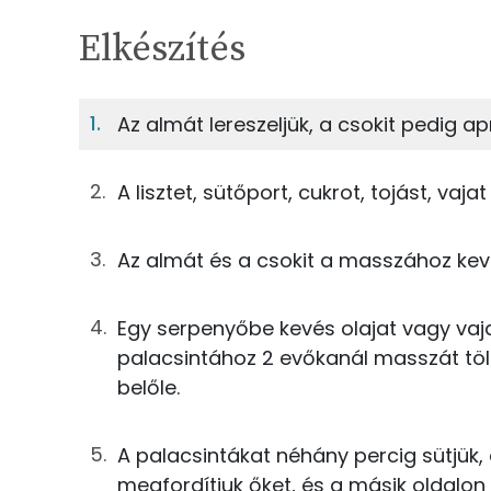
Egy adagban
4
TÁPANYAGTARTALOM
Elkészítés
7%
Fehérje
S
Egy adagban
4
Az almát lereszeljük, a csokit pedig ap
7%
49%
56g
finomliszt
Fehérje
Szénhidrát
A lisztet, sütőport, cukrot, tojást, vaja
1g
sütőpor
TOP ásványi anyagok
Az almát és a csokit a masszához keve
13g
cukor
Foszfor
14g
tojás
Egy serpenyőbe kevés olajat vagy vaja
Kálcium
palacsintához 2 evőkanál masszát töl
5g
vaj
belőle.
Nátrium
75g
tej
Magnézium
A palacsintákat néhány percig sütjük,
50g
alma
megfordítjuk őket, és a másik oldalon 
Szelén