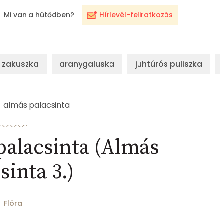
Mi van a hűtődben?
Hírlevél-feliratkozás
zakuszka
aranygaluska
juhtúrós puliszka
almás palacsinta
palacsinta (Almás
sinta 3.)
Flóra