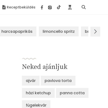
Receptbeküldés
harcsapaprikás
limoncello spritz
brassói sz
Neked ajánljuk
ajvár
pavlova torta
házi ketchup
panna cotta
fügelekvár