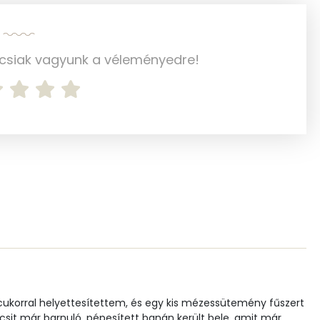
ncsiak vagyunk a véleményedre!
538.8 g
1 mg
23 mg
167 mg
2 mg
35 mg
191 mg
119 mg
s cukorral helyettesítettem, és egy kis mézessütemény fűszert
csit már barnuló, pépesített banán került bele, amit már