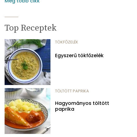
Még több cikk
Top Receptek
TÖKFŐZELÉK
Egyszerű tökfőzelék
TÖLTÖTT PAPRIKA
Hagyományos töltött
paprika