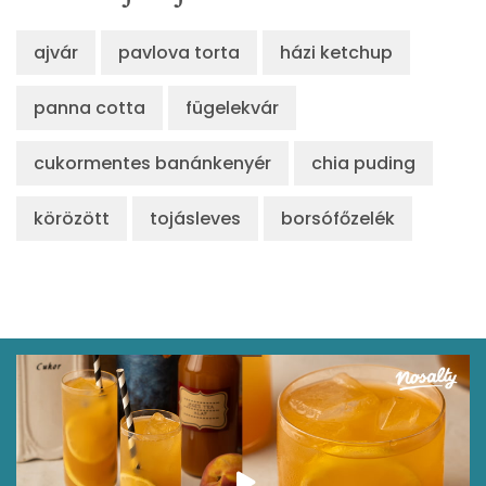
ajvár
pavlova torta
házi ketchup
panna cotta
fügelekvár
cukormentes banánkenyér
chia puding
körözött
tojásleves
borsófőzelék