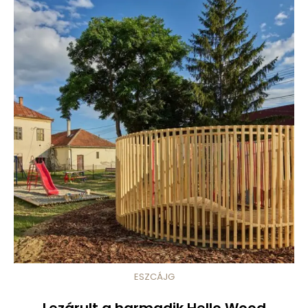
ESZCÁJG