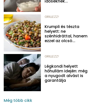
időseknek...
GRILLEZZ!
Krumpli és tészta
helyett: ne
szénhidráttal, hanem
ezzel az olcsó...
GRILLEZZ!
Légkondi helyett
hőhullám idején: még
a nyugodt alvást is
garantálja
Még több cikk