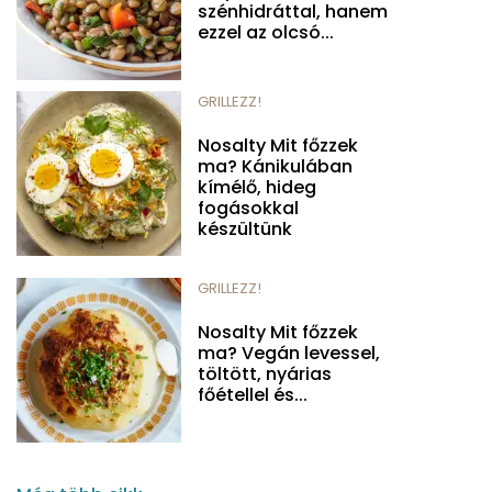
szénhidráttal, hanem
ezzel az olcsó...
GRILLEZZ!
Nosalty Mit főzzek
ma? Kánikulában
kímélő, hideg
fogásokkal
készültünk
GRILLEZZ!
Nosalty Mit főzzek
ma? Vegán levessel,
töltött, nyárias
főétellel és...