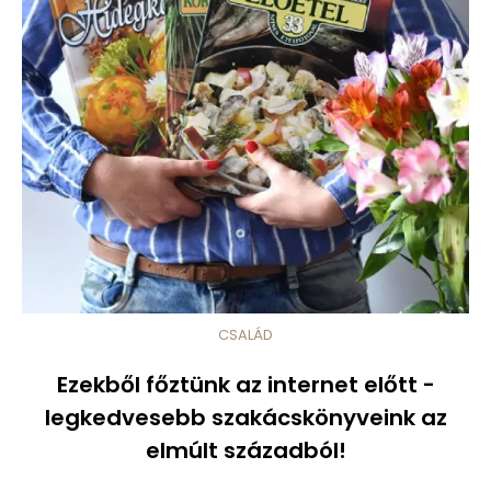
CSALÁD
Ezekből főztünk az internet előtt -
legkedvesebb szakácskönyveink az
elmúlt századból!