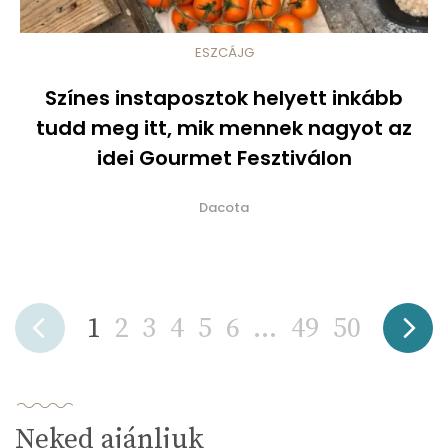
ESZCÁJG
Színes instaposztok helyett inkább
tudd meg itt, mik mennek nagyot az
idei Gourmet Fesztiválon
Dacota
1
2
3
4
5
6
...
49
50
Neked ajánljuk