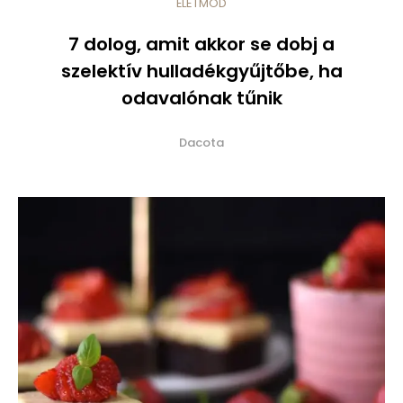
ÉLETMÓD
7 dolog, amit akkor se dobj a
szelektív hulladékgyűjtőbe, ha
odavalónak tűnik
Dacota