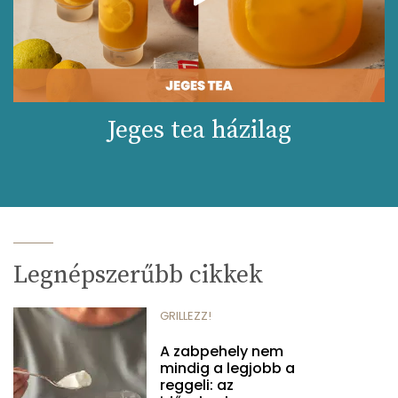
Jeges tea házilag
Legnépszerűbb cikkek
GRILLEZZ!
A zabpehely nem
mindig a legjobb a
reggeli: az