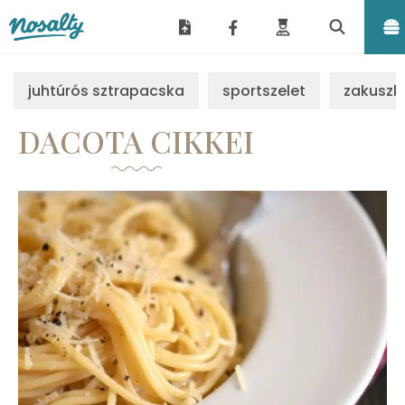
Nosalty
juhtúrós sztrapacska
sportszelet
zakuszk
DACOTA CIKKEI