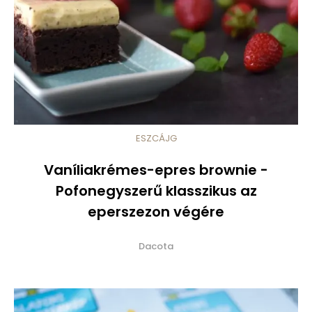
ESZCÁJG
Vaníliakrémes-epres brownie -
Pofonegyszerű klasszikus az
eperszezon végére
Dacota