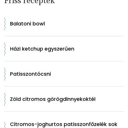
Friss receptek
Balatoni bowl
Házi ketchup egyszerűen
Patisszontócsni
Zöld citromos görögdinnyekoktél
Citromos-joghurtos patisszonfőzelék sok