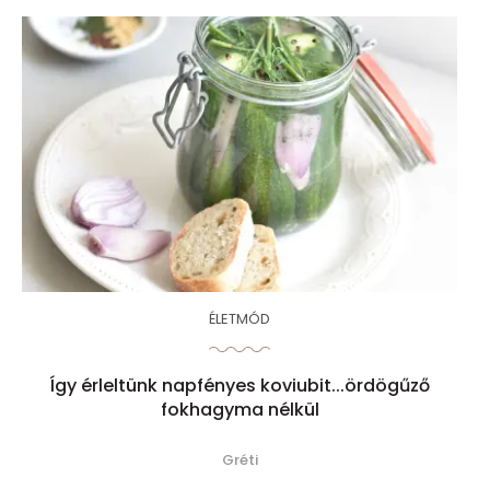
ÉLETMÓD
Így érleltünk napfényes koviubit...ördögűző
fokhagyma nélkül
Gréti