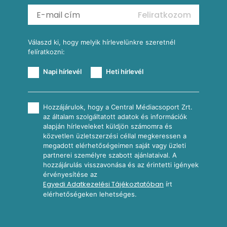
Mexikói kukoricasaláta
Reggeli receptek
Feliratkozom
További receptkategóriák
Válaszd ki, hogy melyik hírlevelünkre szeretnél
felíratkozni:
Napi hírlevél
Heti hírlevél
Hozzájárulok, hogy a Central Médiacsoport Zrt.
az általam szolgáltatott adatok és információk
alapján hírleveleket küldjön számomra és
közvetlen üzletszerzési céllal megkeressen a
megadott elérhetőségeimen saját vagy üzleti
partnerei személyre szabott ajánlataival. A
hozzájárulás visszavonása és az érintetti igények
érvényesítése az
Egyedi Adatkezelési Tájékoztatóban
írt
elérhetőségeken lehetséges.