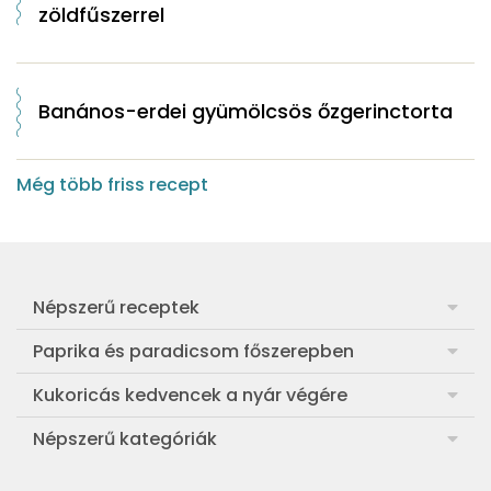
zöldfűszerrel
Banános-erdei gyümölcsös őzgerinctorta
Még több friss recept
Népszerű receptek
Frankfurti leves
Paprika és paradicsom főszerepben
Egyszerű muffin
Pan con Tomate
Kukoricás kedvencek a nyár végére
Aranygaluska
Paradicsom és paprika eltevése télre
Legfinomabb főtt kukorica
Népszerű kategóriák
Egyszerű paradicsomleves
Mézes-mascarponés sült paradicsom
Ropogós kukoricás fritters
Ebéd receptek