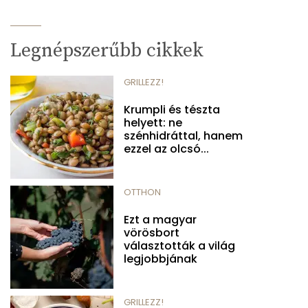
Legnépszerűbb cikkek
GRILLEZZ!
Krumpli és tészta
helyett: ne
szénhidráttal, hanem
ezzel az olcsó...
OTTHON
Ezt a magyar
vörösbort
választották a világ
legjobbjának
GRILLEZZ!