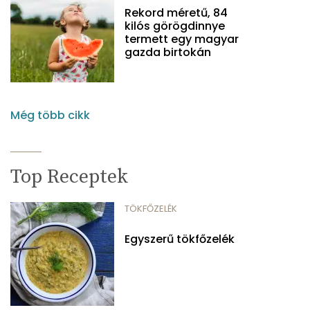
Rekord méretű, 84
kilós görögdinnye
termett egy magyar
gazda birtokán
Még több cikk
Top Receptek
TÖKFŐZELÉK
Egyszerű tökfőzelék