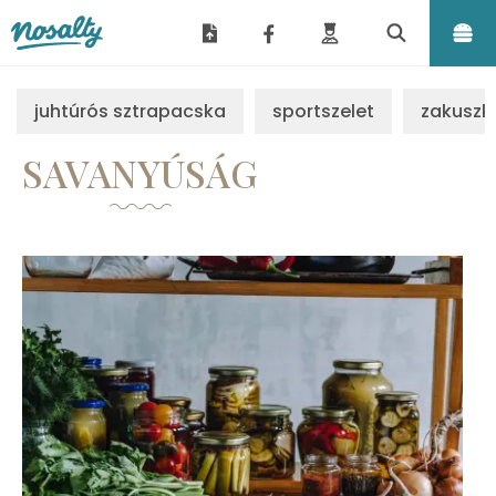
Nosalty
juhtúrós sztrapacska
sportszelet
zakuszk
SAVANYÚSÁG