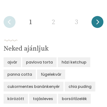
1
2
3
Neked ajánljuk
ajvár
pavlova torta
házi ketchup
panna cotta
fügelekvár
cukormentes banánkenyér
chia puding
körözött
tojásleves
borsófőzelék