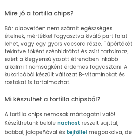
Mire jó a tortilla chips?
Bár alapvetően nem számít egészséges
ételnek, mértékkel fogyasztva kiváló partifalat
lehet, vagy egy gyors vacsora része. Tápértékét
tekintve főként szénhidrátot és zsírt tartalmaz,
ezért a kiegyensúlyozott étrendben inkább
alkalmi finomságként érdemes fogyasztani. A
kukoricából készült változat B-vitaminokat és
rostokat is tartalmazhat.
Mi készülhet a tortilla chipsből?
A tortilla chips nemcsak mártogatni való!
Készíthetünk belőle
nachost
reszelt sajttal,
babbal, jalapeñóval és
tejföllel
megpakolva, de