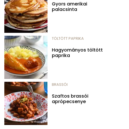
Gyors amerikai
palacsinta
TÖLTÖTT PAPRIKA
Hagyományos töltött
paprika
BRASSÓI
Szaftos brassói
aprópecsenye