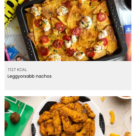
19.1 mg
Kolin
56 µg
Alfa-karotin
39 µg
Béta-karotin
57 µg
Béta-kriptoxantin
1198 µg
Lutein+zeaxantin
2.97 mg
E vitamin
0.6 µg
K vitamin
1127 KCAL
8 µg
A vitamin
Leggyorsabb nachos
0.202 g
B6 vitamin