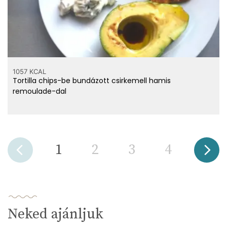
1057 KCAL
Tortilla chips-be bundázott csirkemell hamis
remoulade-dal
1
2
3
4
Neked ajánljuk