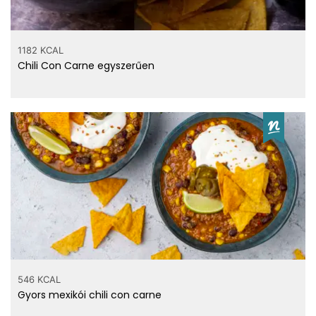
tortilla chips?
1182 KCAL
Chili Con Carne egyszerűen
Számold ki!
Top ásványi anyagok
310 mg
Nátrium
234 mg
Foszfor
104 mg
Kalcium
546 KCAL
84 mg
Magnézium
Gyors mexikói chili con carne