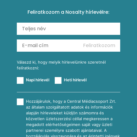
Amerikai palacsinta
Paprikás-juhtúrós hajtovány
Csirkés-kukoricás pite
Tésztareceptek
Feliratkozom a Nosalty hírlevélre:
Carbonara
Shakshuka
Mexikói húsleves kukorica salsával
Saláták
Ratatouille
Almás-kéksajtos kukoricasaláta
Köretek
Mexikói kukoricasaláta
Reggeli receptek
Feliratkozom
További receptkategóriák
Válaszd ki, hogy melyik hírlevelünkre szeretnél
felíratkozni:
Napi hírlevél
Heti hírlevél
Hozzájárulok, hogy a Central Médiacsoport Zrt.
az általam szolgáltatott adatok és információk
alapján hírleveleket küldjön számomra és
közvetlen üzletszerzési céllal megkeressen a
megadott elérhetőségeimen saját vagy üzleti
partnerei személyre szabott ajánlataival. A
hozzájárulás visszavonása és az érintetti igények