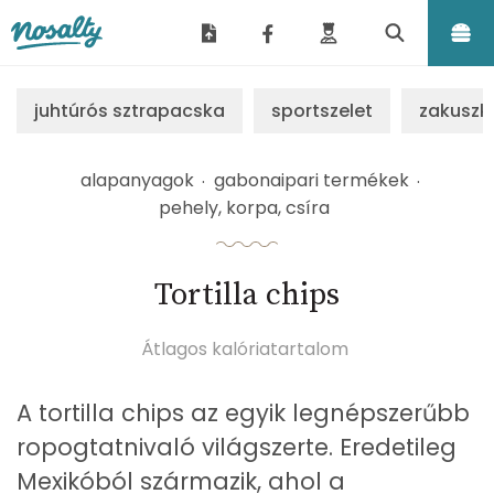
Nosalty
juhtúrós sztrapacska
sportszelet
zakuszk
alapanyagok
gabonaipari termékek
pehely, korpa, csíra
Tortilla chips
Átlagos kalóriatartalom
A tortilla chips az egyik legnépszerűbb
ropogtatnivaló világszerte. Eredetileg
Mexikóból származik, ahol a