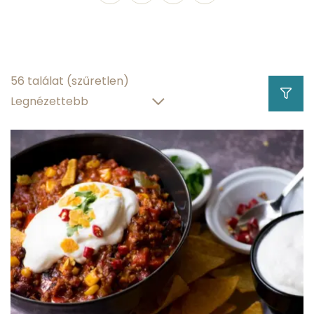
6.62 g
fehérjetartalom
20.539 g
zsírtartalom
56 találat
(szűretlen)
67.38 g
szénhidráttartalom
1.94 g
víztartalom
Hány kalória
gramm