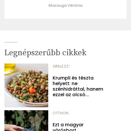
Macsuga Viktória
Legnépszerűbb cikkek
GRILLEZZ!
Krumpli és tészta
helyett: ne
szénhidráttal, hanem
ezzel az olcsó...
OTTHON
Ezt a magyar
vörösbort