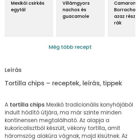
Mexikói csirkés
Villámgyors
Camarone
egytál
nachos és
Borrachos,
guacamole
azaz része
rák
Még több recept
Leírás
Tortilla chips – receptek, leírás, tippek
A
tortilla chips
Mexikó tradicionális konyhájából
indult hódító útjára, ma már szinte minden
kontinensen megtalálható. Az alapja a
kukoricalisztből készült, vékony tortilla, amit
háromszög alakúra vágnak, majd kisütnek. Az