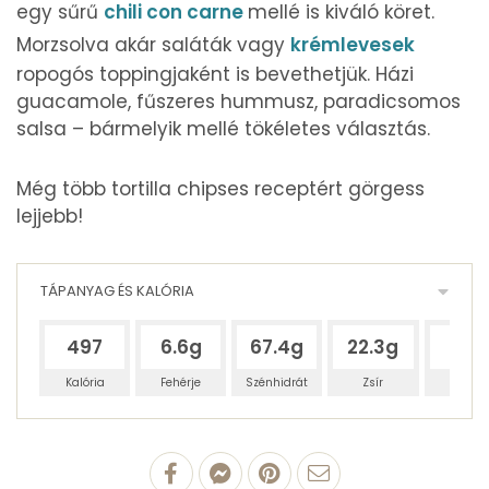
egy sűrű
chili con carne
mellé is kiváló köret.
Morzsolva akár saláták vagy
krémlevesek
ropogós toppingjaként is bevethetjük. Házi
guacamole, fűszeres hummusz, paradicsomos
salsa – bármelyik mellé tökéletes választás.
Még több tortilla chipses receptért görgess
lejjebb!
TÁPANYAG ÉS KALÓRIA
497
6.6g
67.4g
22.3g
1.9g
Kalória
Fehérje
Szénhidrát
Zsír
Víz
100 g Tortilla chips