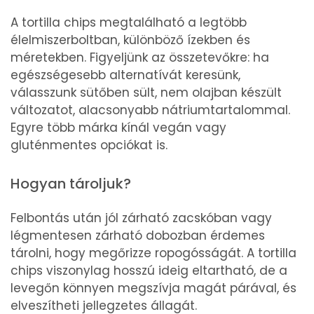
A tortilla chips megtalálható a legtöbb
élelmiszerboltban, különböző ízekben és
méretekben. Figyeljünk az összetevőkre: ha
egészségesebb alternatívát keresünk,
válasszunk sütőben sült, nem olajban készült
változatot, alacsonyabb nátriumtartalommal.
Egyre több márka kínál vegán vagy
gluténmentes opciókat is.
Hogyan tároljuk?
Felbontás után jól zárható zacskóban vagy
légmentesen zárható dobozban érdemes
tárolni, hogy megőrizze ropogósságát. A tortilla
chips viszonylag hosszú ideig eltartható, de a
levegőn könnyen megszívja magát párával, és
elveszítheti jellegzetes állagát.