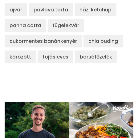
ajvár
pavlova torta
házi ketchup
panna cotta
fügelekvár
cukormentes banánkenyér
chia puding
körözött
tojásleves
borsófőzelék