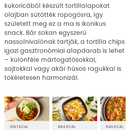
kukoricából készült tortillalapokat
olajban sütötték ropogósra, így
született meg ez a ma is ikonikus
snack. Bár sokan egyszerű
nassolnivalónak tartják, a tortilla chips
igazi gasztronómiai alapdarab is lehet
– különféle mártogatósokkal,
sajtokkal vagy akár húsos ragukkal is
tökéletesen harmonizál.
5197 KCAL
894 KCAL
540 KCAL