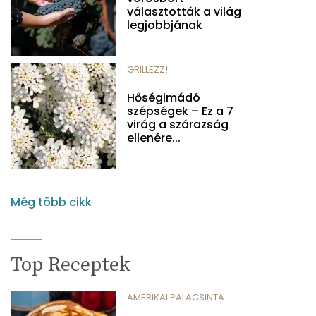
választották a világ
legjobbjának
GRILLEZZ!
Hőségimádó
szépségek – Ez a 7
virág a szárazság
ellenére...
Még több cikk
Top Receptek
AMERIKAI PALACSINTA