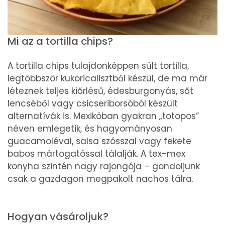
Mi az a tortilla chips?
A tortilla chips tulajdonképpen sült tortilla,
legtöbbször kukoricalisztből készül, de ma már
léteznek teljes kiőrlésű, édesburgonyás, sőt
lencséből vagy csicseriborsóból készült
alternatívák is. Mexikóban gyakran „totopos”
néven emlegetik, és hagyományosan
guacamoléval, salsa szósszal vagy fekete
babos mártogatóssal tálalják. A tex-mex
konyha szintén nagy rajongója – gondoljunk
csak a gazdagon megpakolt nachos tálra.
Hogyan vásároljuk?