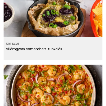
516 KCAL
Villámgyors camembert-tunkolós