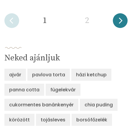
1
2
Neked ajánljuk
ajvár
pavlova torta
házi ketchup
panna cotta
fügelekvár
cukormentes banánkenyér
chia puding
körözött
tojásleves
borsófőzelék