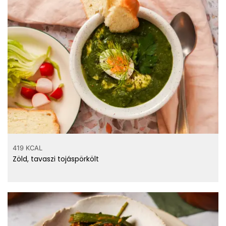
Hány kalória
gramm
reteklevél?
419 KCAL
Zöld, tavaszi tojáspörkölt
Számold ki!