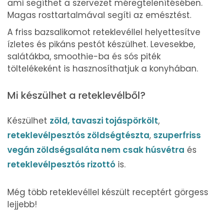
ami segíthet a szervezet méregtelenítésében.
Magas rosttartalmával segíti az emésztést.
A friss bazsalikomot reteklevéllel helyettesítve
ízletes és pikáns pestót készülhet. Levesekbe,
salátákba, smoothie-ba és sós piték
töltelékeként is hasznosíthatjuk a konyhában.
Mi készülhet a reteklevélből?
Készülhet
zöld, tavaszi tojáspörkölt
,
reteklevélpesztós zöldségtészta
,
szuperfriss
vegán zöldségsaláta nem csak húsvétra
és
reteklevélpesztós rizottó
is.
Még több reteklevéllel készült receptért görgess
lejjebb!