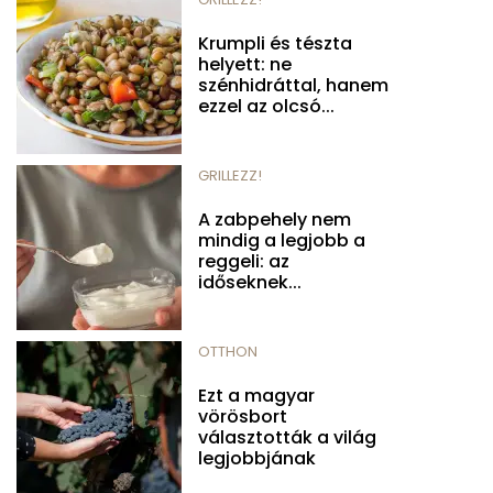
Krumpli és tészta
helyett: ne
szénhidráttal, hanem
ezzel az olcsó...
GRILLEZZ!
A zabpehely nem
mindig a legjobb a
reggeli: az
időseknek...
OTTHON
Ezt a magyar
vörösbort
választották a világ
legjobbjának