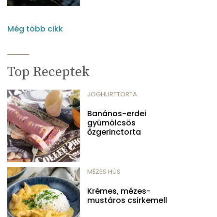
Még több cikk
Top Receptek
JOGHURTTORTA
Banános-erdei
gyümölcsös
őzgerinctorta
MÉZES HÚS
Krémes, mézes-
mustáros csirkemell