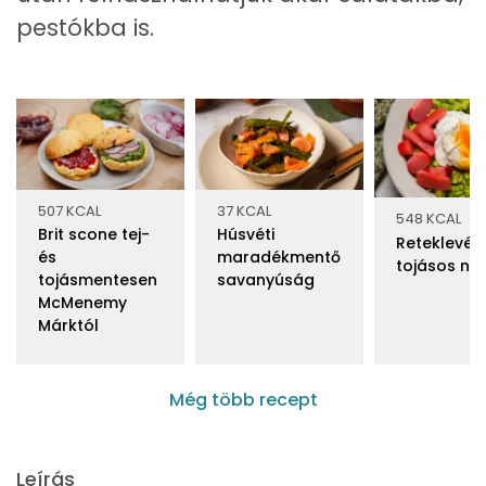
pestókba is.
507 KCAL
37 KCAL
548 KCAL
Brit scone tej-
Húsvéti
Reteklevél
és
maradékmentő
tojásos nok
tojásmentesen
savanyúság
McMenemy
Márktól
Még több recept
Leírás