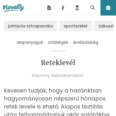
Nosalty
juhtúrós sztrapacska
sportszelet
zakuszk
alapanyagok
zöldségek
levélzöldség
Reteklevél
Alacsony kalóriatartalom
Kevesen tudják, hogy a hazánkban
hagyományosan népszerű hónapos
retek levele is ehető. Alapos tisztítás
után felhasználhatjuk akár salátákba,