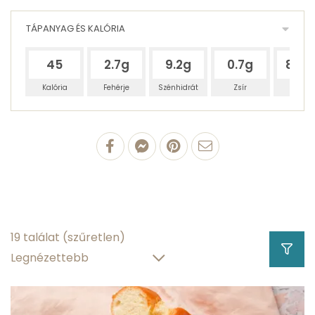
TÁPANYAG ÉS KALÓRIA
45
2.7g
9.2g
0.7g
85.6
Kalória
Fehérje
Szénhidrát
Zsír
Víz
100 g Reteklevél
2.7 g
fehérjetartalom
0.49 g
zsírtartalom
19 találat
(szűretlen)
9.2 g
szénhidráttartalom
85.6 g
víztartalom