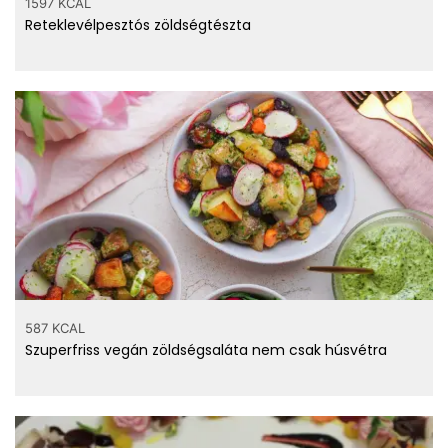
1597 KCAL
508 µg
A vitamin
Reteklevélpesztós zöldségtészta
35 mg
C vitamin
0.251 g
B6 vitamin
587 KCAL
Szuperfriss vegán zöldségsaláta nem csak húsvétra