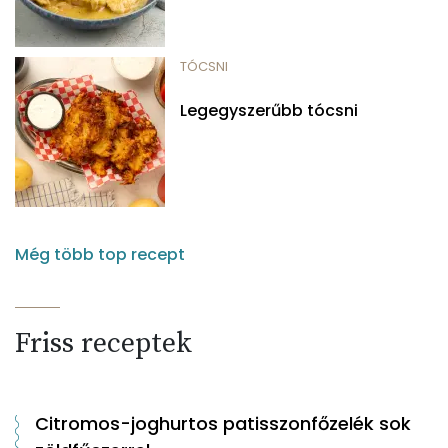
TÓCSNI
Legegyszerűbb tócsni
Még több top recept
Friss receptek
Citromos-joghurtos patisszonfőzelék sok