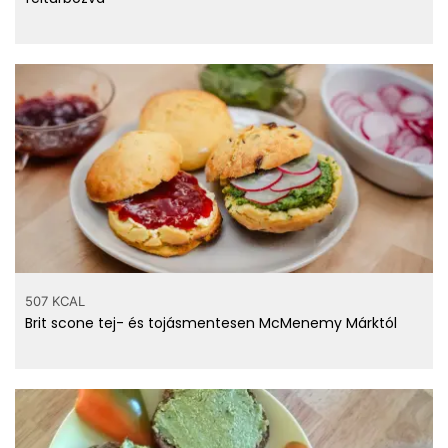
507 KCAL
Brit scone tej- és tojásmentesen McMenemy Márktól