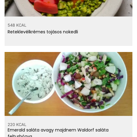
548 KCAL
Reteklevélkrémes tojásos nokedli
220 KCAL
Emerald saláta avagy majdnem Waldorf saláta
felturbózva