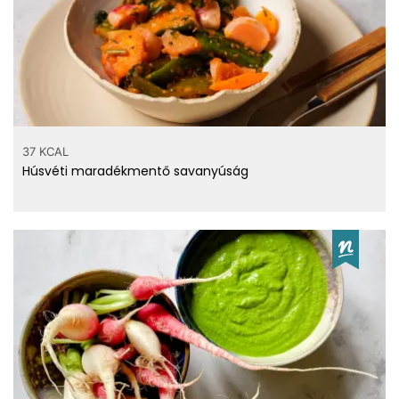
Top ásványi anyagok
187 mg
Kalcium
76 mg
Nátrium
66 mg
Foszfor
37 KCAL
36 mg
Magnézium
Húsvéti maradékmentő savanyúság
Top vitaminok
0.251 g
B6 vitamin
35.3 mg
Kolin
35 mg
C vitamin
13610 µg
Lutein+zeaxantin