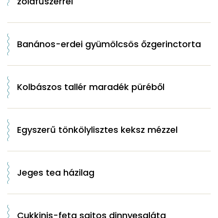
zöldfűszerrel
Banános-erdei gyümölcsös őzgerinctorta
Kolbászos tallér maradék püréből
Egyszerű tönkölylisztes keksz mézzel
Jeges tea házilag
Cukkinis-feta sajtos dinnyesaláta