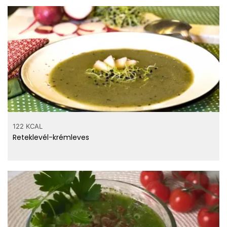
36 mg
Magnézium
66 mg
Foszfor
76 mg
Nátrium
0.41 mg
Cink
0.171 mg
Réz
0.342 mg
Mangán
0.5 µg
Szelén
122 KCAL
Reteklevél-krémleves
szénhidrát
3.5 g
rost
0.71 g
cukor
víz
85.6 g