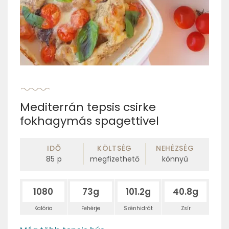
Mediterrán tepsis csirke
fokhagymás spagettivel
IDŐ
KÖLTSÉG
NEHÉZSÉG
85
p
megfizethető
könnyű
1080
73g
101.2g
40.8g
Kalória
Fehérje
Szénhidrát
Zsír