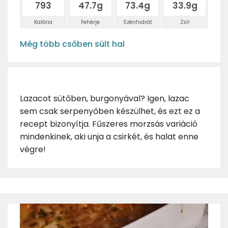
793
47.7g
73.4g
33.9g
Kalória
Fehérje
Szénhidrát
Zsír
Még több csőben sült hal
Lazacot sütőben, burgonyával? Igen, lazac
sem csak serpenyőben készülhet, és ezt ez a
recept bizonyítja. Fűszeres morzsás variáció
mindenkinek, aki unja a csirkét, és halat enne
végre!