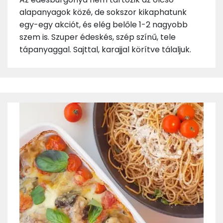
alapanyagok közé, de sokszor kikaphatunk
egy-egy akciót, és elég belőle 1-2 nagyobb
szem is. Szuper édeskés, szép színű, tele
tápanyaggal. Sajttal, karajjal körítve tálaljuk.