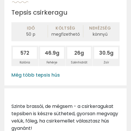
Tepsis csirkeragu
IDŐ
KÖLTSÉG
NEHÉZSÉG
50
p
megfizethető
könnyű
572
46.9g
26g
30.5g
Kalória
Fehérje
Szénhidrát
Zsír
Még több tepsis hús
Szinte brassói, de mégsem - a csirkeragukat
tepsiben is készre sütheted, gyorsan megvagy
velük, főleg, ha csirkemellet választasz hús
gyanánt!