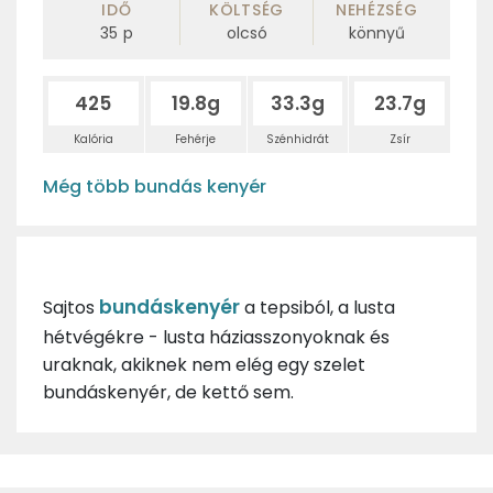
IDŐ
KÖLTSÉG
NEHÉZSÉG
35
p
olcsó
könnyű
425
19.8g
33.3g
23.7g
Kalória
Fehérje
Szénhidrát
Zsír
Még több bundás kenyér
bundáskenyér
Sajtos
a tepsiból, a lusta
hétvégékre - lusta háziasszonyoknak és
uraknak, akiknek nem elég egy szelet
bundáskenyér, de kettő sem.