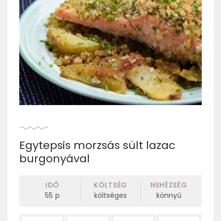
Egytepsis morzsás sült lazac
burgonyával
IDŐ
KÖLTSÉG
NEHÉZSÉG
55
p
költséges
könnyű