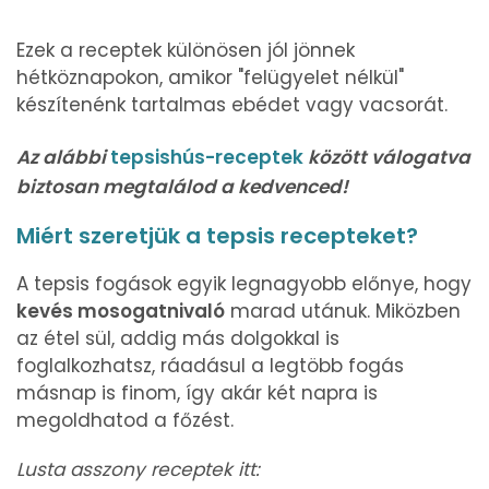
Ezek a receptek különösen jól jönnek
hétköznapokon, amikor "felügyelet nélkül"
készítenénk tartalmas ebédet vagy vacsorát.
Az alábbi
tepsishús-receptek
között válogatva
biztosan megtalálod a kedvenced!
Miért szeretjük a tepsis recepteket?
A tepsis fogások egyik legnagyobb előnye, hogy
kevés mosogatnivaló
marad utánuk. Miközben
az étel sül, addig más dolgokkal is
foglalkozhatsz, ráadásul a legtöbb fogás
másnap is finom, így akár két napra is
megoldhatod a főzést.
Lusta asszony receptek itt: