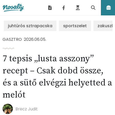
Nosalty
juhtúrós sztrapacska
sportszelet
zakuszk
GASZTRO
2026.06.05.
7 tepsis „lusta asszony”
recept – Csak dobd össze,
és a sütő elvégzi helyetted a
melót
Brecz Judit