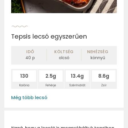
Tepsis lecsó egyszerűen
IDŐ
KÖLTSÉG
NEHÉZSÉG
40
p
olcsó
könnyű
130
2.5g
13.4g
8.6g
Kalória
Fehérje
Szénhidrát
Zsír
Még több lecsó