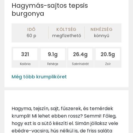
Hagymás-sajtos tepsis
burgonya
IDŐ
KÖLTSÉG
NEHÉZSÉG
60
p
megfizethető
könnyű
321
9.1g
26.4g
20.5g
Kalória
Fehérje
Szénhidrát
Zsír
Még több krumpliköret
Hagyma, tejszín, sajt, fűszerek, és temérdek
krumpli! Mi lehet ebben rossz? Semmi! Főleg,
hogy ezt is a sütő készíti el. Simán jóllaksz vele
ebédre-vacsira, hús nélkül is, de friss saláta