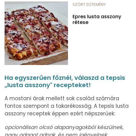
SZÓRT SÜTEMÉNY
Epres lusta asszony
rétese
Ha egyszerűen főznél, válaszd a tepsis
„lusta asszony" recepteket!
A mostani árak mellett sok család számára
fontos szempont a takarékosság. A tepsis lusta
asszony receptek éppen ezért népszerűek:
opcionálisan olcsó alapanyagokból készülnek,
nagy adagot adnak, és nem igényelnek