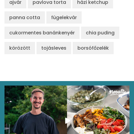
ajvár
pavlova torta
házi ketchup
panna cotta
fügelekvár
cukormentes banánkenyér
chia puding
körözött
tojásleves
borsófőzelék