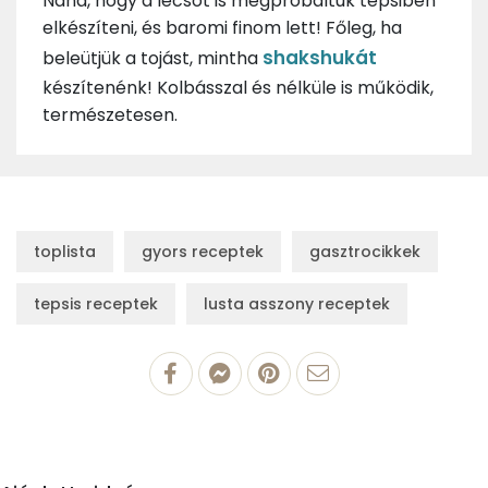
Naná, hogy a lecsót is megpróbáltuk tepsiben
elkészíteni, és baromi finom lett! Főleg, ha
shakshukát
beleütjük a tojást, mintha
készítenénk! Kolbásszal és nélküle is működik,
természetesen.
toplista
gyors receptek
gasztrocikkek
tepsis receptek
lusta asszony receptek