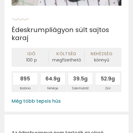
Édeskrumpliágyon sült sajtos
karaj
IDŐ
KÖLTSÉG
NEHÉZSÉG
100
p
megfizethető
könnyű
895
64.9g
39.5g
52.9g
Kalória
Fehérje
Szénhidrát
Zsír
Még több tepsis hús
Az édesburgonya nem tartozik az olcsó