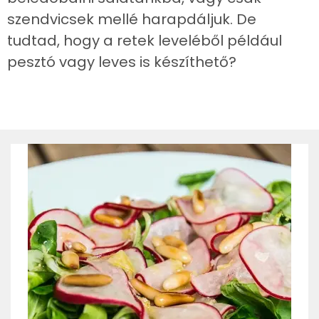
szendvicsek mellé harapdáljuk. De
tudtad, hogy a retek leveléből például
pesztó vagy leves is készíthető?