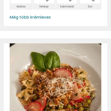
Kalória
Fehérje
Szénhidrát
Zsír
Még több krémleves