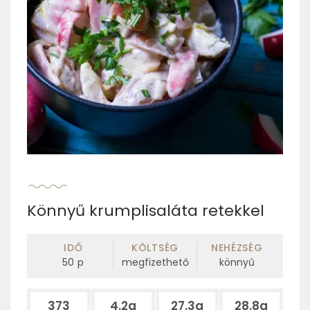
Könnyű krumplisaláta retekkel
IDŐ
KÖLTSÉG
NEHÉZSÉG
50
p
megfizethető
könnyű
373
4.2g
27.3g
28.8g