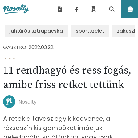
Nosalty
juhtúrós sztrapacska
sportszelet
zakuszk
GASZTRO
2022.03.22.
11 rendhagyó és ress fogás,
amibe friss retket tettünk
Nosalty
A retek a tavasz egyik kedvence, a
rózsaszín kis gömböket imádjuk
beledobálni salátánkba, vagy csak