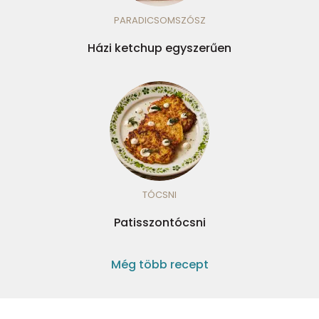
PARADICSOMSZÓSZ
Házi ketchup egyszerűen
TÓCSNI
Patisszontócsni
Még több recept