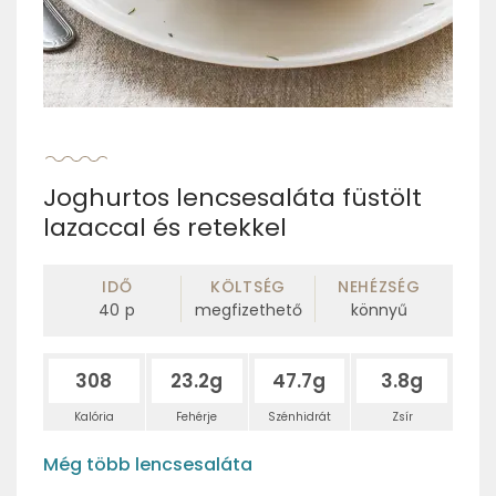
Joghurtos lencsesaláta füstölt
lazaccal és retekkel
IDŐ
KÖLTSÉG
NEHÉZSÉG
40
p
megfizethető
könnyű
308
23.2g
47.7g
3.8g
Kalória
Fehérje
Szénhidrát
Zsír
Még több lencsesaláta