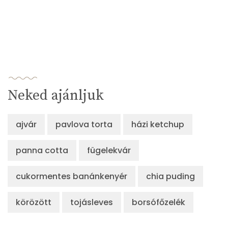
Neked ajánljuk
ajvár
pavlova torta
házi ketchup
panna cotta
fügelekvár
cukormentes banánkenyér
chia puding
körözött
tojásleves
borsófőzelék