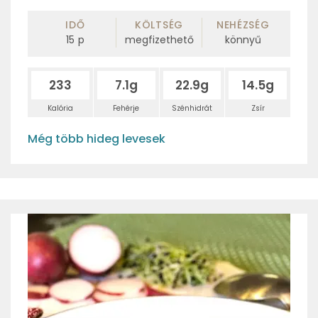
IDŐ
KÖLTSÉG
NEHÉZSÉG
15
p
megfizethető
könnyű
233
7.1g
22.9g
14.5g
Kalória
Fehérje
Szénhidrát
Zsír
Még több hideg levesek