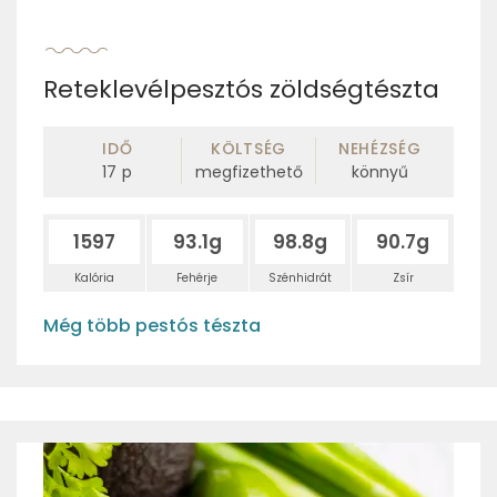
Reteklevélpesztós zöldségtészta
IDŐ
KÖLTSÉG
NEHÉZSÉG
17
p
megfizethető
könnyű
1597
93.1g
98.8g
90.7g
Kalória
Fehérje
Szénhidrát
Zsír
Még több pestós tészta