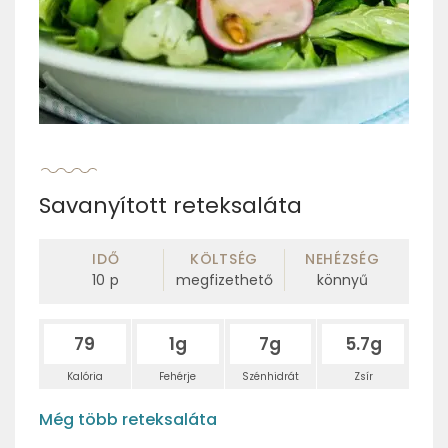
Savanyított reteksaláta
IDŐ
KÖLTSÉG
NEHÉZSÉG
10
p
megfizethető
könnyű
79
1g
7g
5.7g
Kalória
Fehérje
Szénhidrát
Zsír
Még több reteksaláta