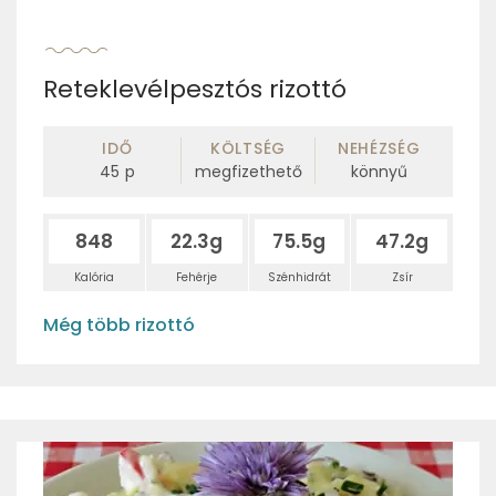
Reteklevélpesztós rizottó
IDŐ
KÖLTSÉG
NEHÉZSÉG
45
p
megfizethető
könnyű
848
22.3g
75.5g
47.2g
Kalória
Fehérje
Szénhidrát
Zsír
Még több rizottó