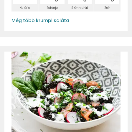
Kalória
Fehérje
Szénhidrát
Zsír
Még több krumplisaláta