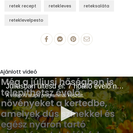
retek recept
retekleves
reteksaláta
reteklevelpesto
Ajánlott videó
Júliusban ültesd el: 7 hőálló évelő növény a színes és buja kertért
A videó AI alapú programmal készült.