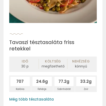
Tavaszi tésztasaláta friss
retekkel
IDŐ
KÖLTSÉG
NEHÉZSÉG
30
p
megfizethető
könnyű
707
24.6g
77.2g
33.2g
Kalória
Fehérje
Szénhidrát
Zsír
Még több tésztasaláta