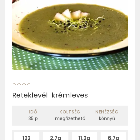
Reteklevél-krémleves
IDŐ
KÖLTSÉG
NEHÉZSÉG
35
p
megfizethető
könnyű
122
2.7g
11.2g
6.7g