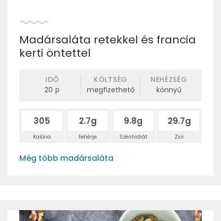
Madársaláta retekkel és francia
kerti öntettel
IDŐ
KÖLTSÉG
NEHÉZSÉG
20
p
megfizethető
könnyű
305
2.7g
9.8g
29.7g
Kalória
Fehérje
Szénhidrát
Zsír
Még több madársaláta