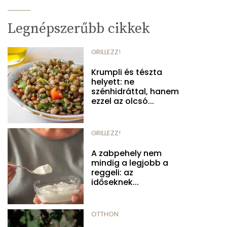
Legnépszerűbb cikkek
GRILLEZZ!
Krumpli és tészta
helyett: ne
szénhidráttal, hanem
ezzel az olcsó...
GRILLEZZ!
A zabpehely nem
mindig a legjobb a
reggeli: az
időseknek...
OTTHON