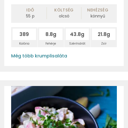
IDŐ
KÖLTSÉG
NEHÉZSÉG
55
p
olcsó
könnyű
389
8.8g
43.8g
21.8g
Kalória
Fehérje
Szénhidrát
Zsír
Még több krumplisaláta