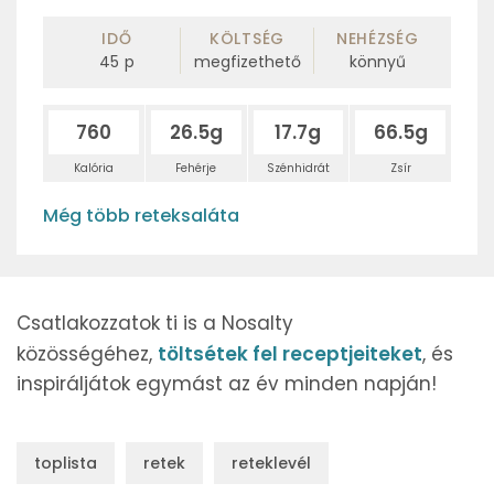
IDŐ
KÖLTSÉG
NEHÉZSÉG
45
p
megfizethető
könnyű
760
26.5g
17.7g
66.5g
Kalória
Fehérje
Szénhidrát
Zsír
Még több reteksaláta
Csatlakozzatok ti is a Nosalty
közösségéhez,
töltsétek fel receptjeiteket
, és
inspiráljátok egymást az év minden napján!
toplista
retek
reteklevél