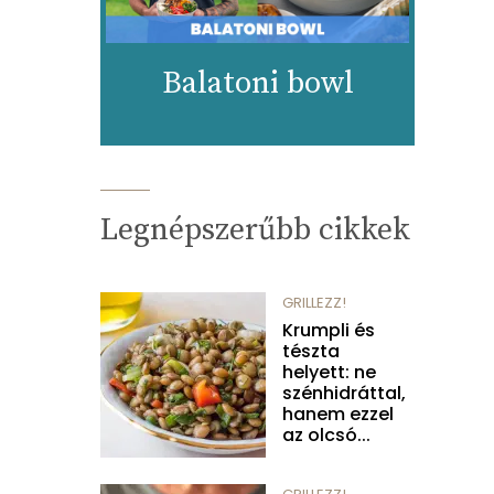
Balatoni bowl
Legnépszerűbb cikkek
GRILLEZZ!
Krumpli és
tészta
helyett: ne
szénhidráttal,
hanem ezzel
az olcsó...