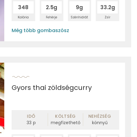
348
2.5g
9g
33.2g
Kalória
Fehérje
Szénhidrát
Zsír
Még több gombaszósz
Gyors thai zöldségcurry
IDŐ
KÖLTSÉG
NEHÉZSÉG
33
p
megfizethető
könnyű