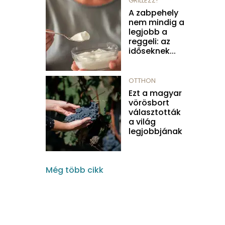
GRILLEZZ!
A zabpehely
nem mindig a
legjobb a
reggeli: az
időseknek...
OTTHON
Ezt a magyar
vörösbort
választották
a világ
legjobbjának
Még több cikk