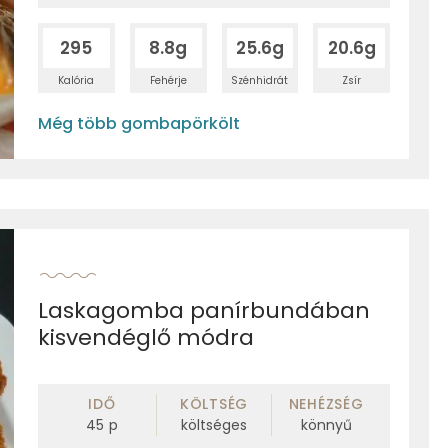
295
8.8g
25.6g
20.6g
Kalória
Fehérje
Szénhidrát
Zsír
Még több gombapörkölt
Laskagomba panírbundában
kisvendéglő módra
IDŐ
KÖLTSÉG
NEHÉZSÉG
45
p
költséges
könnyű