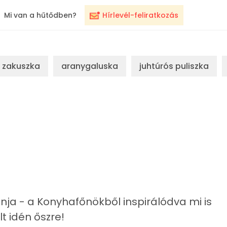
Mi van a hűtődben?
Hírlevél-feliratkozás
zakuszka
aranygaluska
juhtúrós puliszka
onja - a Konyhafőnökből inspirálódva mi is
 idén őszre!