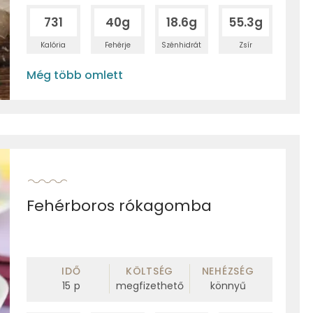
731
40g
18.6g
55.3g
Kalória
Fehérje
Szénhidrát
Zsír
Még több omlett
Fehérboros rókagomba
IDŐ
KÖLTSÉG
NEHÉZSÉG
15
p
megfizethető
könnyű