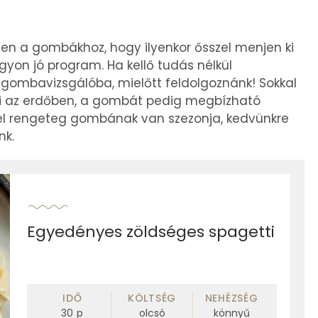
ően a gombákhoz, hogy ilyenkor ősszel menjen ki
on jó program. Ha kellő tudás nélkül
gombavizsgálóba, mielőtt feldolgoznánk! Sokkal
lni az erdőben, a gombát pedig megbízható
szel rengeteg gombának van szezonja, kedvünkre
nk.
Egyedényes zöldséges spagetti
IDŐ
KÖLTSÉG
NEHÉZSÉG
30
p
olcsó
könnyű