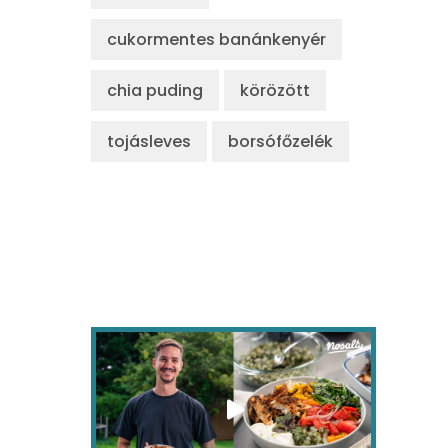
cukormentes banánkenyér
chia puding
körözött
tojásleves
borsófőzelék