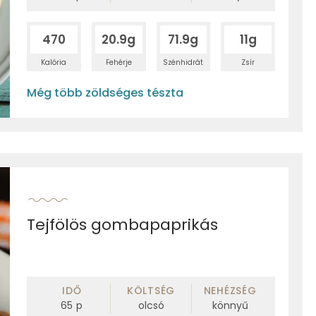
470
20.9g
71.9g
11g
Kalória
Fehérje
Szénhidrát
Zsír
Még több zöldséges tészta
Tejfölös gombapaprikás
IDŐ
KÖLTSÉG
NEHÉZSÉG
65
p
olcsó
könnyű