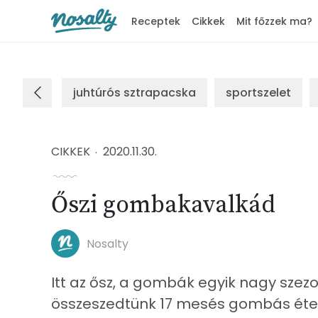
Receptek
Cikkek
Mit főzzek ma?
Nosalty
juhtúrós sztrapacska
sportszelet
CIKKEK
2020.11.30.
Őszi gombakavalkád
Nosalty
Itt az ősz, a gombák egyik nagy szez
összeszedtünk 17 mesés gombás ételt