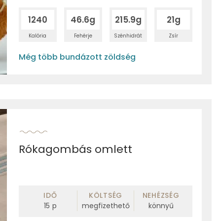
1240
46.6g
215.9g
21g
Kalória
Fehérje
Szénhidrát
Zsír
Még több bundázott zöldség
Rókagombás omlett
IDŐ
KÖLTSÉG
NEHÉZSÉG
15
p
megfizethető
könnyű