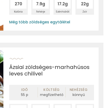
270
7.9g
17.2g
22g
Kalória
Fehérje
Szénhidrát
Zsír
Még több zöldséges egytálétel
Ázsiai zöldséges-marhahúsos
leves chilivel
IDŐ
KÖLTSÉG
NEHÉZSÉG
55
p
megfizethető
könnyű