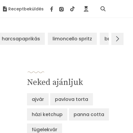
Receptbeküldés
harcsapaprikás
limoncello spritz
brassói sz
Neked ajánljuk
ajvár
pavlova torta
házi ketchup
panna cotta
fügelekvár