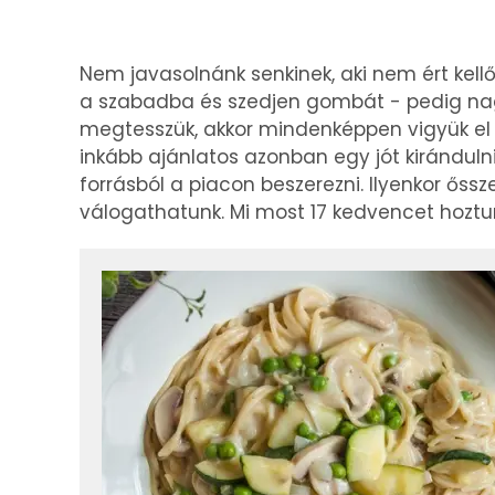
Nem javasolnánk senkinek, aki nem ért kell
a szabadba és szedjen gombát - pedig nagy
megtesszük, akkor mindenképpen vigyük el 
inkább ajánlatos azonban egy jót kirándu
forrásból a piacon beszerezni. Ilyenkor ős
válogathatunk. Mi most 17 kedvencet hoztu