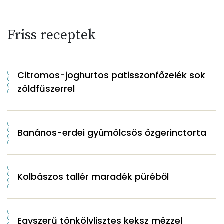
Friss receptek
Citromos-joghurtos patisszonfőzelék sok
zöldfűszerrel
Banános-erdei gyümölcsös őzgerinctorta
Kolbászos tallér maradék püréből
Egyszerű tönkölylisztes keksz mézzel