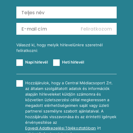
Saláták
Ratatouille
Almás-kéksajtos kukoricasaláta
Köretek
Mexikói kukoricasaláta
Reggeli receptek
Feliratkozom
További receptkategóriák
Válaszd ki, hogy melyik hírlevelünkre szeretnél
felíratkozni:
Napi hírlevél
Heti hírlevél
Hozzájárulok, hogy a Central Médiacsoport Zrt.
az általam szolgáltatott adatok és információk
alapján hírleveleket küldjön számomra és
közvetlen üzletszerzési céllal megkeressen a
megadott elérhetőségeimen saját vagy üzleti
partnerei személyre szabott ajánlataival. A
hozzájárulás visszavonása és az érintetti igények
érvényesítése az
Egyedi Adatkezelési Tájékoztatóban
írt