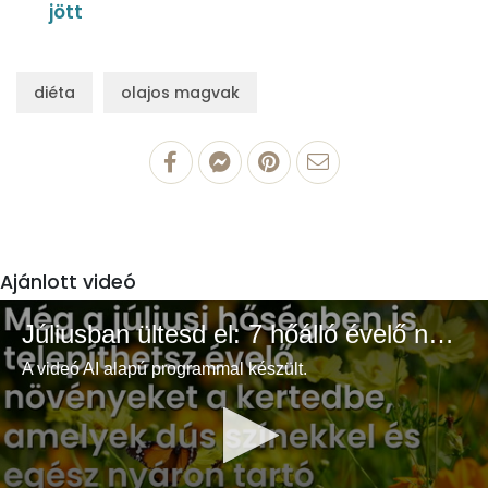
jött
diéta
olajos magvak
Ajánlott videó
Júliusban ültesd el: 7 hőálló évelő növény a színes és buja kertért
A videó AI alapú programmal készült.