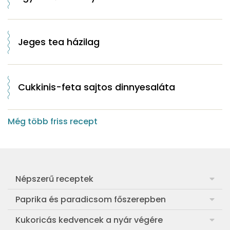
Jeges tea házilag
Cukkinis-feta sajtos dinnyesaláta
Még több friss recept
Népszerű receptek
Frankfurti leves
Paprika és paradicsom főszerepben
Egyszerű muffin
Pan con Tomate
Kukoricás kedvencek a nyár végére