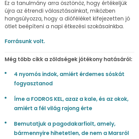
Ez a tanulmány arra ösztönöz, hogy értékeljük
újra az étrendi választásainkat, miközben
hangsúlyozza, hogy a dióféléket kifejezetten jó
ötlet beépíteni a napi étkezési szokásainkba.
Forrásunk volt.​
Még több cikk a zöldségek jótékony hatásáról:
4 nyomós indok, amiért érdemes sóskát
fogyasztanod
Íme a FODROS KEL, azaz a kale, és az okok,
amiért a fél világ rajong érte
Bemutatjuk a pagodakarfiolt, amely,
bármennyire hihetetlen, de nem a Marsról