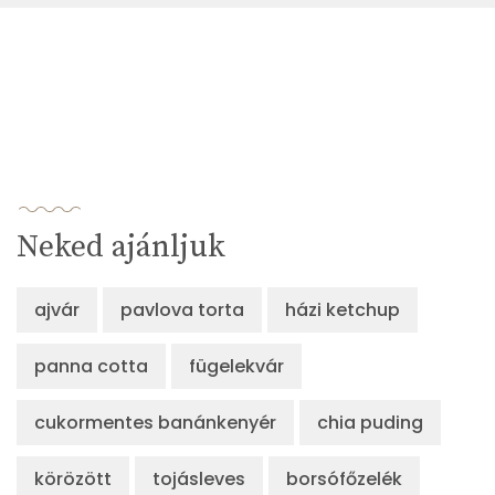
Neked ajánljuk
ajvár
pavlova torta
házi ketchup
panna cotta
fügelekvár
cukormentes banánkenyér
chia puding
körözött
tojásleves
borsófőzelék