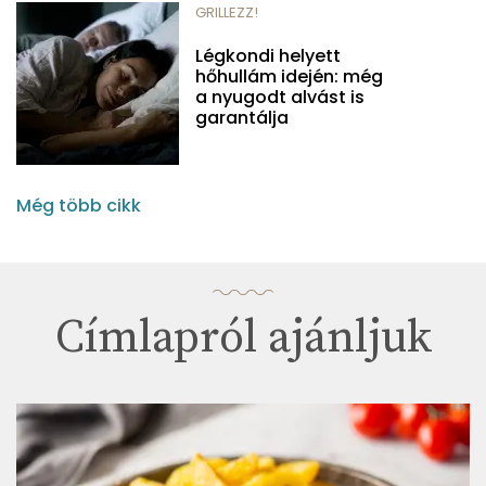
GRILLEZZ!
Légkondi helyett
hőhullám idején: még
a nyugodt alvást is
garantálja
Még több cikk
Címlapról ajánljuk