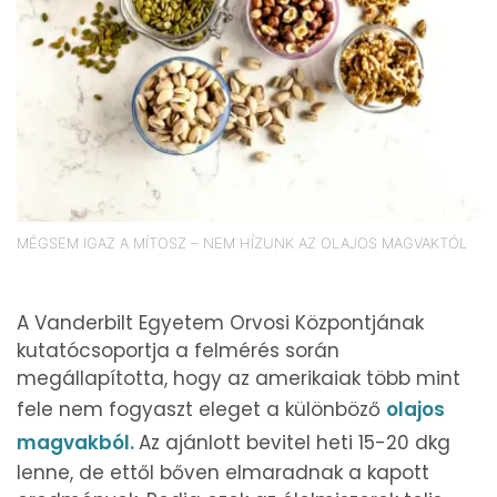
MÉGSEM IGAZ A MÍTOSZ – NEM HÍZUNK AZ OLAJOS MAGVAKTÓL
A Vanderbilt Egyetem Orvosi Központjának
kutatócsoportja a felmérés során
megállapította, hogy az amerikaiak több mint
fele nem fogyaszt eleget a különböző
olajos
magvakból.
Az ajánlott bevitel heti 15-20 dkg
lenne, de ettől bőven elmaradnak a kapott