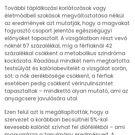
További táplálkozási korlátozások vagy
életmódbeli szokások megváltoztatása nélkül
az eredmények azt mutatják, hogy a magvakat
fogyasztó csoport jelentős egészségügyi
előnyöket tapasztalt. A vizsgálatban részt vevő
nőknél 67 százalékkal, míg a férfiaknál 42
százalékkal csökkent a metabolikus szindróma
kockázata. Ráadásul mindkét nem megtartotta
testsúlyát és kalóriabevitelét a vizsgálat során,
sőt: a nők derékbősége csökkent, a férfiak
esetében pedig csökkent vérinzulinszintet
tapasztaltak – mindkettő olyan mutató, ami az
anyagcsere javulására utal.
Ezen felül azt is megállapították, hogy a
szervezet a korábban becsültnél 5%-kal
kevesebb kalóriát szívhat fel diófélékből – ami
magyarázza a tanulmány eredményeit. A