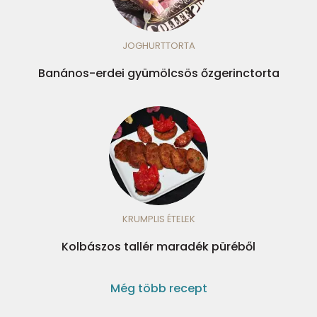
JOGHURTTORTA
Banános-erdei gyümölcsös őzgerinctorta
KRUMPLIS ÉTELEK
Kolbászos tallér maradék püréből
Még több recept