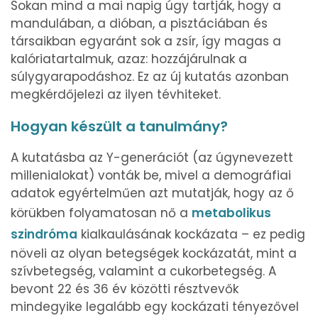
Sokan mind a mai napig úgy tartják, hogy a
mandulában, a dióban, a pisztáciában és
társaikban egyaránt sok a zsír, így magas a
kalóriatartalmuk, azaz: hozzájárulnak a
súlygyarapodáshoz. Ez az új kutatás azonban
megkérdőjelezi az ilyen tévhiteket.
Hogyan készült a tanulmány?
A kutatásba az Y-generációt (az úgynevezett
millenialokat) vonták be, mivel a demográfiai
adatok egyértelműen azt mutatják, hogy az ő
körükben folyamatosan nő a
metabolikus
szindróma
kialkaulásának kockázata – ez pedig
növeli az olyan betegségek kockázatát, mint a
szívbetegség, valamint a cukorbetegség. A
bevont 22 és 36 év közötti résztvevők
mindegyike legalább egy kockázati tényezővel