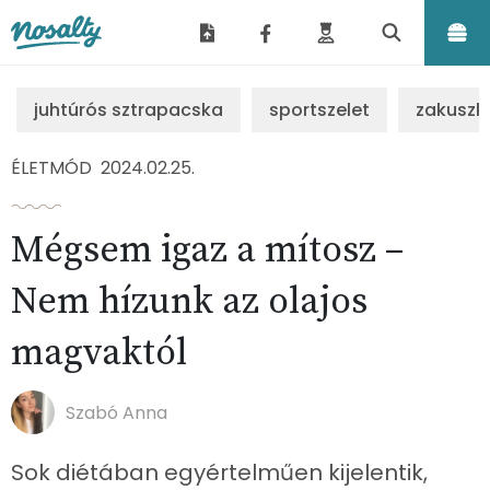
Nosalty
juhtúrós sztrapacska
sportszelet
zakuszk
ÉLETMÓD
2024.02.25.
Mégsem igaz a mítosz –
Nem hízunk az olajos
magvaktól
Szabó Anna
Sok diétában egyértelműen kijelentik,