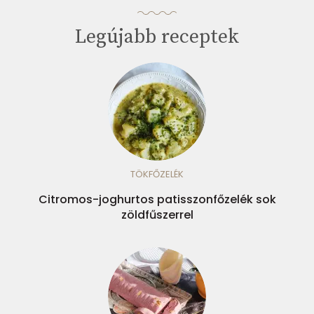
Legújabb receptek
TÖKFŐZELÉK
Citromos-joghurtos patisszonfőzelék sok
zöldfűszerrel