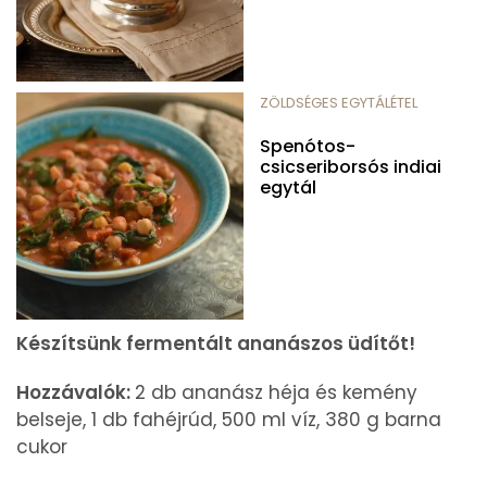
ZÖLDSÉGES EGYTÁLÉTEL
Spenótos-
csicseriborsós indiai
egytál
Készítsünk fermentált ananászos üdítőt!
Hozzávalók:
2 db ananász héja és kemény
belseje, 1 db fahéjrúd, 500 ml víz, 380 g barna
cukor