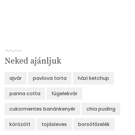
Neked ajánljuk
ajvár
pavlova torta
házi ketchup
panna cotta
fügelekvár
cukormentes banánkenyér
chia puding
körözött
tojásleves
borsófőzelék