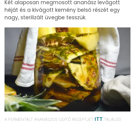
Két alaposan megmosott ananász levágott
héját és a kivágott kemény belső részét egy
nagy, sterilizált üvegbe tesszük.
ITT
A FERMENTÁLT ANANÁSZOS ÜDÍTŐ RECEPTJÉT
TALÁLOD