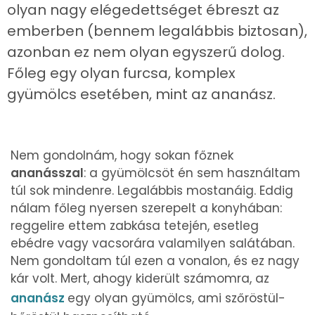
olyan nagy elégedettséget ébreszt az
emberben (bennem legalábbis biztosan),
azonban ez nem olyan egyszerű dolog.
Főleg egy olyan furcsa, komplex
gyümölcs esetében, mint az ananász.
Nem gondolnám, hogy sokan főznek
ananásszal
: a gyümölcsöt én sem használtam
túl sok mindenre. Legalábbis mostanáig. Eddig
nálam főleg nyersen szerepelt a konyhában:
reggelire ettem zabkása tetején, esetleg
ebédre vagy vacsorára valamilyen salátában.
Nem gondoltam túl ezen a vonalon, és ez nagy
kár volt. Mert, ahogy kiderült számomra, az
ananász
egy olyan gyümölcs, ami szőröstül-