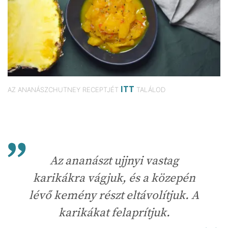
ITT
AZ ANANÁSZCHUTNEY RECEPTJÉT
TALÁLOD
Az ananászt ujjnyi vastag
karikákra vágjuk, és a közepén
lévő kemény részt eltávolítjuk. A
karikákat felaprítjuk.