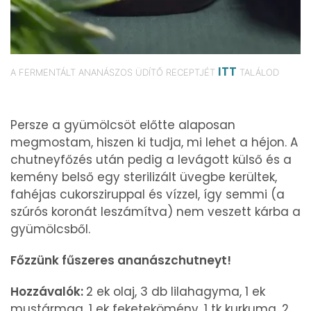
ITT
A FERMENTÁLT ANANÁSZOS ÜDÍTŐ RECEPTJÉT
TALÁLOD
Persze a gyümölcsöt előtte alaposan
megmostam, hiszen ki tudja, mi lehet a héjon. A
chutneyfőzés után pedig a levágott külső és a
kemény belső egy sterilizált üvegbe kerültek,
fahéjas cukorsziruppal és vízzel, így semmi (a
szúrós koronát leszámítva) nem veszett kárba a
gyümölcsből.
Főzzünk fűszeres ananászchutneyt!
Hozzávalók:
2 ek olaj, 3 db lilahagyma, 1 ek
mustármag, 1 ek feketekömény, 1 tk kurkuma, 2