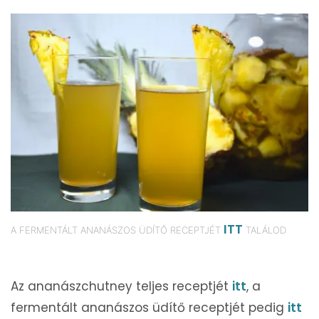
ITT
A FERMENTÁLT ANANÁSZOS ÜDÍTŐ RECEPTJÉT
TALÁLOD
Az ananászchutney teljes receptjét
itt
, a
fermentált ananászos üdítő receptjét pedig
itt