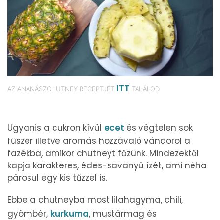
ITT
AZ ANANÁSZCHUTNEY RECEPTJÉT
TALÁLOD
Ugyanis a cukron kívül
ecet
és végtelen sok
fűszer illetve aromás hozzávaló vándorol a
fazékba, amikor chutneyt főzünk. Mindezektől
kapja karakteres, édes-savanyú ízét, ami néha
párosul egy kis tűzzel is.
Ebbe a chutneyba most lilahagyma, chili,
gyömbér,
kurkuma
, mustármag és