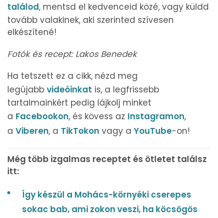
találod
, mentsd el kedvenceid közé, vagy küldd
tovább valakinek, aki szerinted szívesen
elkészítené!
Fotók és recept: Lakos Benedek
Ha tetszett ez a cikk, nézd meg
legújabb
videóinkat
is, a legfrissebb
tartalmainkért pedig lájkolj minket
a
Facebookon
, és kövess az
Instagramon
,
a
Viberen
, a
TikTokon
vagy a
YouTube
-on!
Még több izgalmas receptet és ötletet találsz
itt:
Így készül a Mohács-környéki cserepes
sokac bab, ami zokon veszi, ha köcsögös