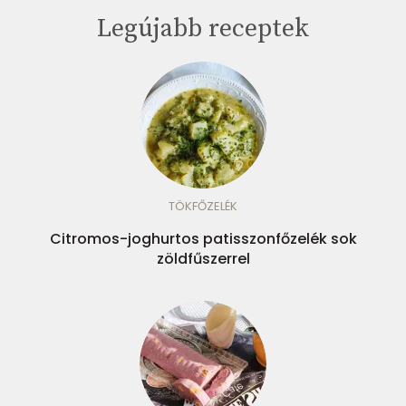
Legújabb receptek
TÖKFŐZELÉK
Citromos-joghurtos patisszonfőzelék sok
zöldfűszerrel