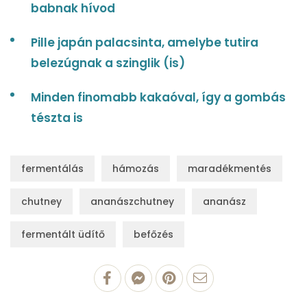
babnak hívod
Pille japán palacsinta, amelybe tutira
belezúgnak a szinglik (is)
Minden finomabb kakaóval, így a gombás
tészta is
fermentálás
hámozás
maradékmentés
chutney
ananászchutney
ananász
fermentált üdítő
befőzés