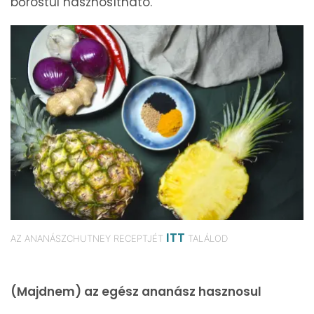
bőröstül hasznosítható.
ITT
AZ ANANÁSZCHUTNEY RECEPTJÉT
TALÁLOD
(Majdnem) az egész ananász hasznosul