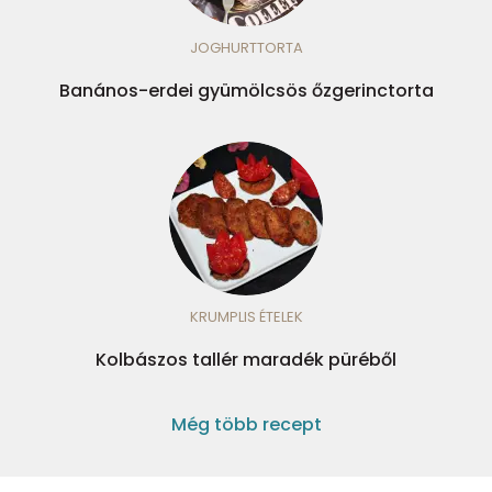
JOGHURTTORTA
Banános-erdei gyümölcsös őzgerinctorta
KRUMPLIS ÉTELEK
Kolbászos tallér maradék püréből
Még több recept