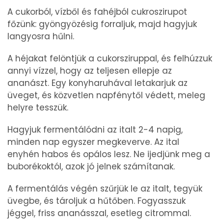
A cukorból, vízből és fahéjból cukroszirupot
főzünk: gyöngyözésig forraljuk, majd hagyjuk
langyosra hűlni.
A héjakat felöntjük a cukorsziruppal, és felhúzzuk
annyi vízzel, hogy az teljesen ellepje az
ananászt. Egy konyharuhával letakarjuk az
üveget, és közvetlen napfénytől védett, meleg
helyre tesszük.
Hagyjuk fermentálódni az italt 2-4 napig,
minden nap egyszer megkeverve. Az ital
enyhén habos és opálos lesz. Ne ijedjünk meg a
buborékoktól, azok jó jelnek számítanak.
A fermentálás végén szűrjük le az italt, tegyük
üvegbe, és tároljuk a hűtőben. Fogyasszuk
jéggel, friss ananásszal, esetleg citrommal.