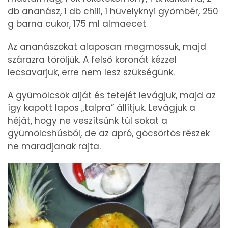
db ananász, 1 db chili, 1 hüvelyknyi gyömbér, 250
g barna cukor, 175 ml almaecet
Az ananászokat alaposan megmossuk, majd
szárazra töröljük. A felső koronát kézzel
lecsavarjuk, erre nem lesz szükségünk.
A gyümölcsök alját és tetejét levágjuk, majd az
így kapott lapos „talpra” állítjuk. Levágjuk a
héját, hogy ne veszítsünk túl sokat a
gyümölcshúsból, de az apró, göcsörtös részek
ne maradjanak rajta.