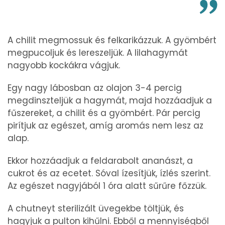
A chilit megmossuk és felkarikázzuk. A gyömbért
megpucoljuk és lereszeljük. A lilahagymát
nagyobb kockákra vágjuk.
Egy nagy lábosban az olajon 3-4 percig
megdinszteljük a hagymát, majd hozzáadjuk a
fűszereket, a chilit és a gyömbért. Pár percig
pirítjuk az egészet, amíg aromás nem lesz az
alap.
Ekkor hozzáadjuk a feldarabolt ananászt, a
cukrot és az ecetet. Sóval ízesítjük, ízlés szerint.
Az egészet nagyjából 1 óra alatt sűrűre főzzük.
A chutneyt sterilizált üvegekbe töltjük, és
hagyjuk a pulton kihűlni. Ebből a mennyiségből