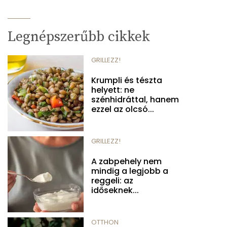
Legnépszerűbb cikkek
GRILLEZZ!
Krumpli és tészta
helyett: ne
szénhidráttal, hanem
ezzel az olcsó...
GRILLEZZ!
A zabpehely nem
mindig a legjobb a
reggeli: az
időseknek...
OTTHON