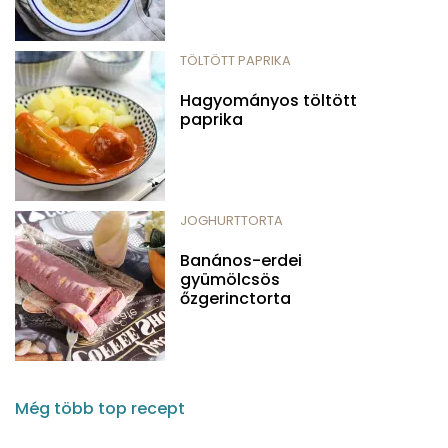
TÖLTÖTT PAPRIKA
Hagyományos töltött
paprika
JOGHURTTORTA
Banános-erdei
gyümölcsös
őzgerinctorta
Még több top recept