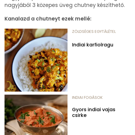
nagyjából 3 közepes üveg chutney készíthető.
Kanalazd a chutneyt ezek mellé:
ZÖLDSÉGES EGYTÁLÉTEL
Indiai karfiolragu
INDIAI FOGÁSOK
Gyors indiai vajas
csirke