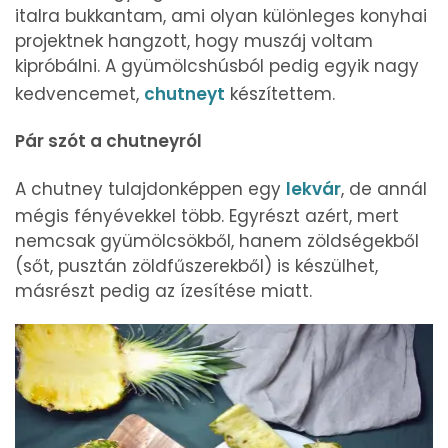
italra bukkantam, ami olyan különleges konyhai
projektnek hangzott, hogy muszáj voltam
kipróbálni. A gyümölcshúsból pedig egyik nagy
kedvencemet,
chutneyt
készítettem.
Pár szót a chutneyról
A chutney tulajdonképpen egy
lekvár
, de annál
mégis fényévekkel több. Egyrészt azért, mert
nemcsak gyümölcsökből, hanem zöldségekből
(sőt, pusztán zöldfűszerekből) is készülhet,
másrészt pedig az ízesítése miatt.