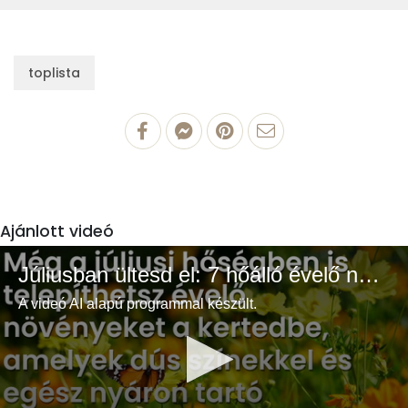
toplista
Ajánlott videó
Júliusban ültesd el: 7 hőálló évelő növény a színes és buja kertért
A videó AI alapú programmal készült.