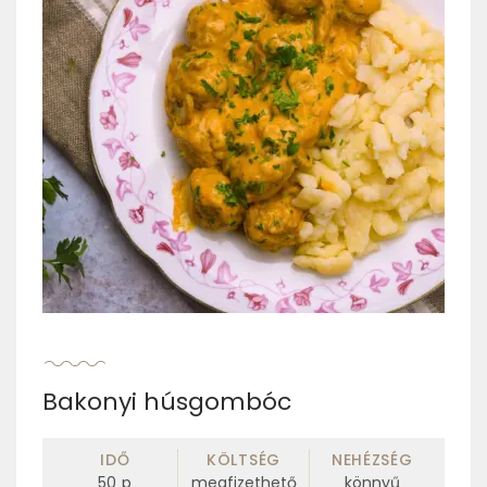
Bakonyi húsgombóc
IDŐ
KÖLTSÉG
NEHÉZSÉG
50
p
megfizethető
könnyű