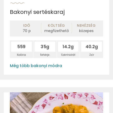
Bakonyi sertéskaraj
IDŐ
KÖLTSÉG
NEHÉZSÉG
70
p
megfizethető
közepes
559
35g
14.2g
40.2g
Kalória
Fehérje
Szénhidrát
Zsír
Még több bakonyi módra