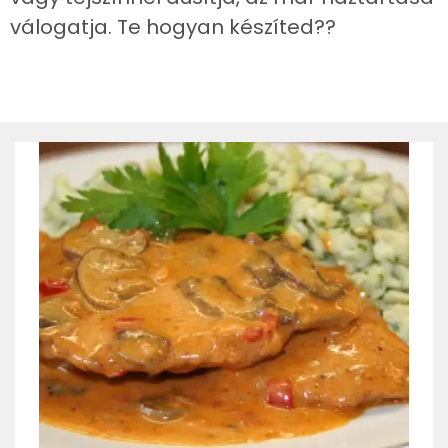
válogatja. Te hogyan készíted??