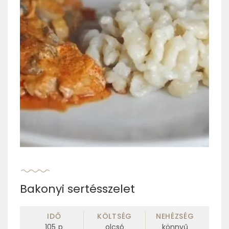
Bakonyi sertésszelet
IDŐ
KÖLTSÉG
NEHÉZSÉG
105
p
olcsó
könnyű