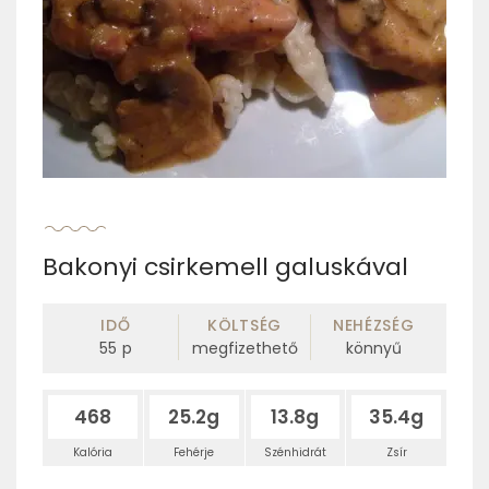
Bakonyi csirkemell galuskával
IDŐ
KÖLTSÉG
NEHÉZSÉG
55
p
megfizethető
könnyű
468
25.2g
13.8g
35.4g
Kalória
Fehérje
Szénhidrát
Zsír