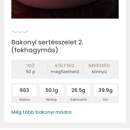
Bakonyi sertésszelet 2.
(fokhagymás)
IDŐ
KÖLTSÉG
NEHÉZSÉG
50
p
megfizethető
könnyű
663
50.1g
26.5g
39.9g
Kalória
Fehérje
Szénhidrát
Zsír
Még több bakonyi módra