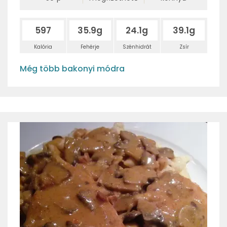
597
35.9g
24.1g
39.1g
Kalória
Fehérje
Szénhidrát
Zsír
Még több bakonyi módra