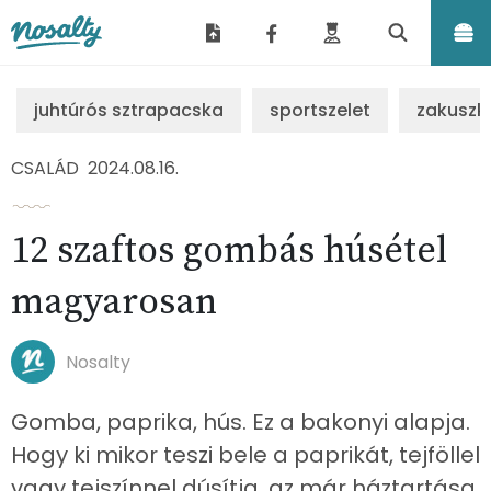
Nosalty
juhtúrós sztrapacska
sportszelet
zakuszk
CSALÁD
2024.08.16.
12 szaftos gombás húsétel
magyarosan
Nosalty
Gomba, paprika, hús. Ez a bakonyi alapja.
Hogy ki mikor teszi bele a paprikát, tejföllel
vagy tejszínnel dúsítja, az már háztartása