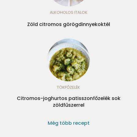
ALKOHOLOS ITALOK
Zöld citromos görögdinnyekoktél
TÖKFŐZELÉK
Citromos-joghurtos patisszonfőzelék sok
zöldfűszerrel
Még több recept