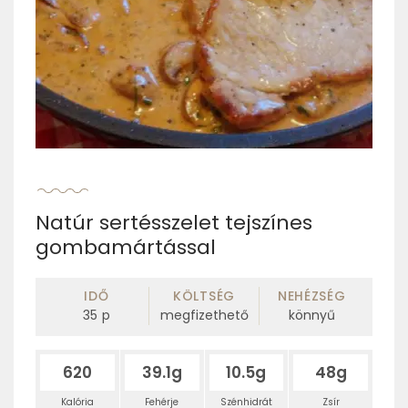
Natúr sertésszelet tejszínes
gombamártással
IDŐ
KÖLTSÉG
NEHÉZSÉG
35
p
megfizethető
könnyű
620
39.1g
10.5g
48g
Kalória
Fehérje
Szénhidrát
Zsír