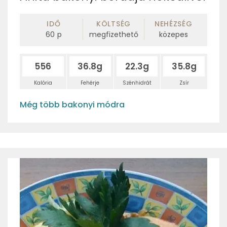
IDŐ
KÖLTSÉG
NEHÉZSÉG
60
p
megfizethető
közepes
556
36.8g
22.3g
35.8g
Kalória
Fehérje
Szénhidrát
Zsír
Még több bakonyi módra