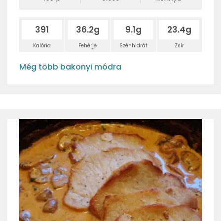
391
36.2g
9.1g
23.4g
Kalória
Fehérje
Szénhidrát
Zsír
Még több bakonyi módra