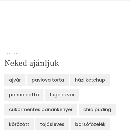
Neked ajánljuk
ajvár
pavlova torta
házi ketchup
panna cotta
fügelekvár
cukormentes banánkenyér
chia puding
körözött
tojásleves
borsófőzelék