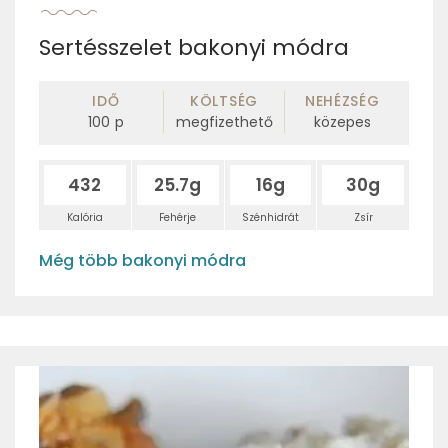
Sertésszelet bakonyi módra
IDŐ
KÖLTSÉG
NEHÉZSÉG
100
p
megfizethető
közepes
432
25.7g
16g
30g
Kalória
Fehérje
Szénhidrát
Zsír
Még több bakonyi módra