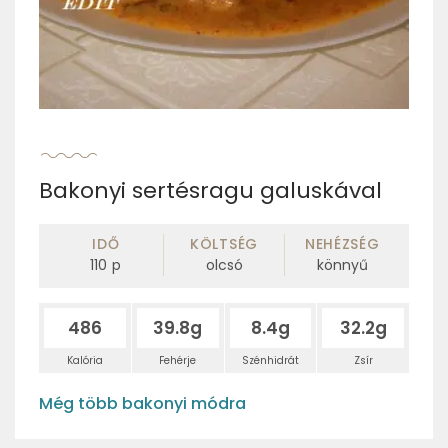
Bakonyi sertésragu galuskával
IDŐ
KÖLTSÉG
NEHÉZSÉG
110
p
olcsó
könnyű
486
39.8g
8.4g
32.2g
Kalória
Fehérje
Szénhidrát
Zsír
Még több bakonyi módra