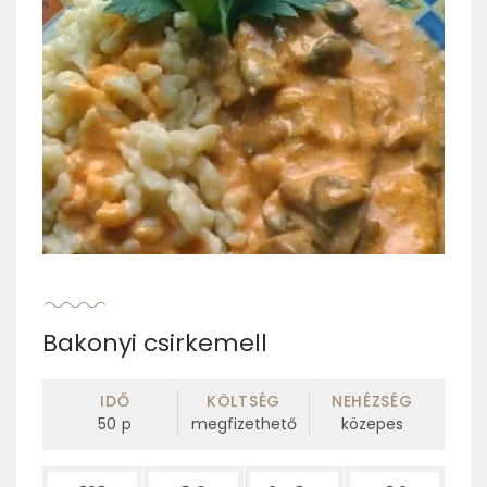
Bakonyi csirkemell
IDŐ
KÖLTSÉG
NEHÉZSÉG
50
p
megfizethető
közepes