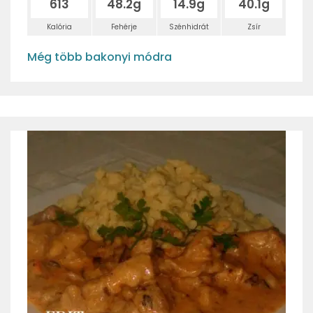
613
48.2g
14.9g
40.1g
Kalória
Fehérje
Szénhidrát
Zsír
Még több bakonyi módra