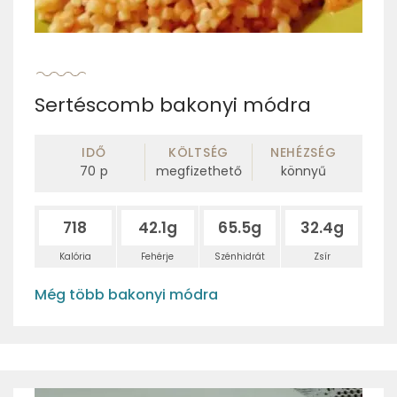
Sertéscomb bakonyi módra
IDŐ
KÖLTSÉG
NEHÉZSÉG
70
p
megfizethető
könnyű
718
42.1g
65.5g
32.4g
Kalória
Fehérje
Szénhidrát
Zsír
Még több bakonyi módra