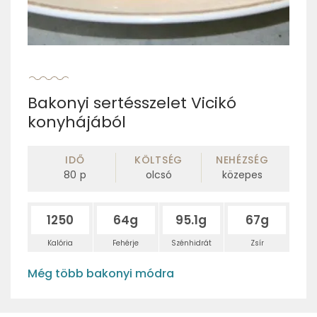
Bakonyi sertésszelet Vicikó
konyhájából
IDŐ
KÖLTSÉG
NEHÉZSÉG
80
p
olcsó
közepes
1250
64g
95.1g
67g
Kalória
Fehérje
Szénhidrát
Zsír
Még több bakonyi módra