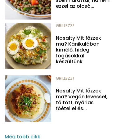
szénhidráttal, hanem
ezzel az olcsó...
GRILLEZZ!
Nosalty Mit főzzek
ma? Kánikulában
kímélő, hideg
fogásokkal
készültünk
GRILLEZZ!
Nosalty Mit főzzek
ma? Vegán levessel,
töltött, nyárias
főétellel és...
Még több cikk