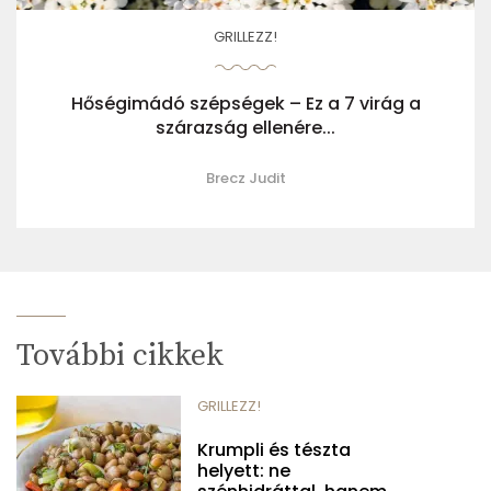
GRILLEZZ!
Hőségimádó szépségek – Ez a 7 virág a
szárazság ellenére...
Brecz Judit
További cikkek
GRILLEZZ!
Krumpli és tészta
helyett: ne