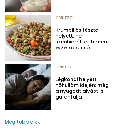
GRILLEZZ!
Krumpli és tészta
helyett: ne
szénhidráttal, hanem
ezzel az olcsó...
GRILLEZZ!
Légkondi helyett
hőhullám idején: még
a nyugodt alvást is
garantálja
Még több cikk