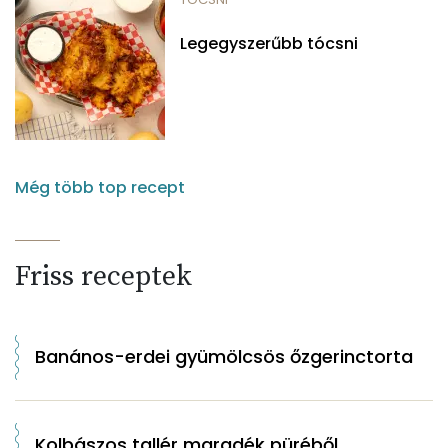
Legegyszerűbb tócsni
Még több top recept
Friss receptek
Banános-erdei gyümölcsös őzgerinctorta
Kolbászos tallér maradék püréből