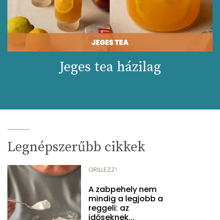
Jeges tea házilag
Legnépszerűbb cikkek
GRILLEZZ!
A zabpehely nem
mindig a legjobb a
reggeli: az
időseknek...