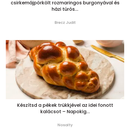
csirkemájpörkölt rozmaringos burgonyával és
házi túrós...
Brecz Judit
Készítsd a pékek trükkjével az idei fonott
kalácsot – Napokig...
Nosalty