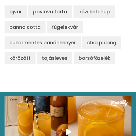
ajvár
pavlova torta
házi ketchup
panna cotta
fügelekvár
cukormentes banánkenyér
chia puding
körözött
tojásleves
borsófőzelék