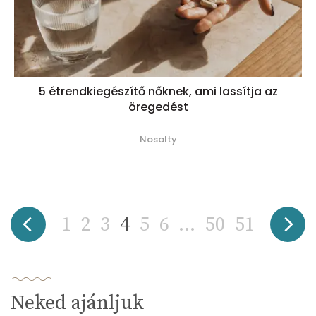
5 étrendkiegészítő nőknek, ami lassítja az
öregedést
Nosalty
1
2
3
4
5
6
...
50
51
Neked ajánljuk