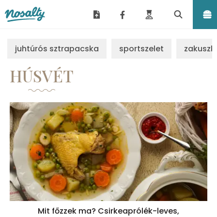
Nosalty
juhtúrós sztrapacska
sportszelet
zakuszk
HÚSVÉT
Mit főzzek ma? Csirkeaprólék-leves,