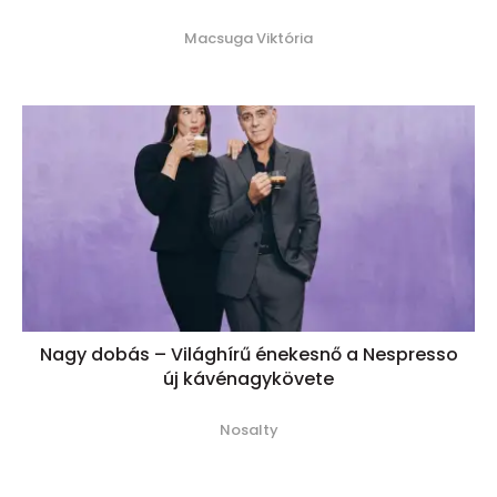
Macsuga Viktória
Nagy dobás – Világhírű énekesnő a Nespresso
új kávénagykövete
Nosalty