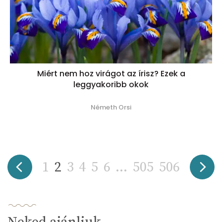
Miért nem hoz virágot az írisz? Ezek a
leggyakoribb okok
Németh Orsi
1
2
3
4
5
6
...
505
506