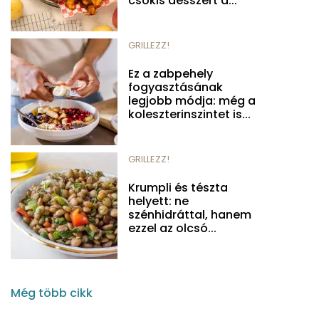
csokis desszert a...
GRILLEZZ!
Ez a zabpehely
fogyasztásának
legjobb módja: még a
koleszterinszintet is...
GRILLEZZ!
Krumpli és tészta
helyett: ne
szénhidráttal, hanem
ezzel az olcsó...
Még több cikk