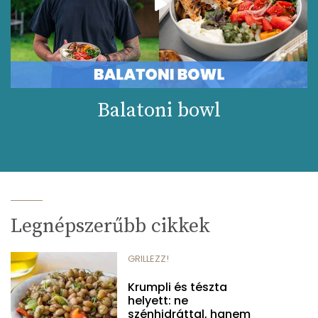
Balatoni bowl
Legnépszerűbb cikkek
GRILLEZZ!
Krumpli és tészta
helyett: ne
szénhidráttal, hanem