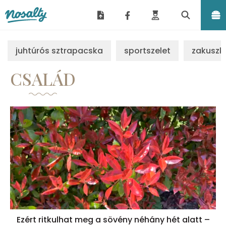
Nosalty
juhtúrós sztrapacska
sportszelet
zakuszk
CSALÁD
Ezért ritkulhat meg a sövény néhány hét alatt –