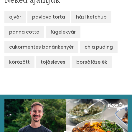
Neked ajánljuk
ajvár
pavlova torta
házi ketchup
panna cotta
fügelekvár
cukormentes banánkenyér
chia puding
körözött
tojásleves
borsófőzelék