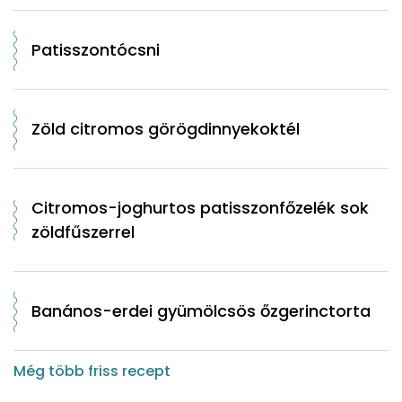
Patisszontócsni
Zöld citromos görögdinnyekoktél
Citromos-joghurtos patisszonfőzelék sok
zöldfűszerrel
Banános-erdei gyümölcsös őzgerinctorta
Még több friss recept