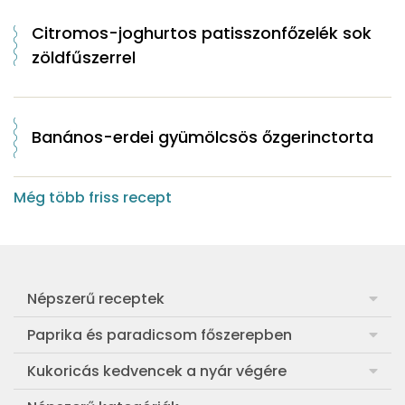
Citromos-joghurtos patisszonfőzelék sok
zöldfűszerrel
Banános-erdei gyümölcsös őzgerinctorta
Még több friss recept
Népszerű receptek
Frankfurti leves
Paprika és paradicsom főszerepben
Egyszerű muffin
Pan con Tomate
Kukoricás kedvencek a nyár végére
Aranygaluska
Paradicsom és paprika eltevése télre
Legfinomabb főtt kukorica