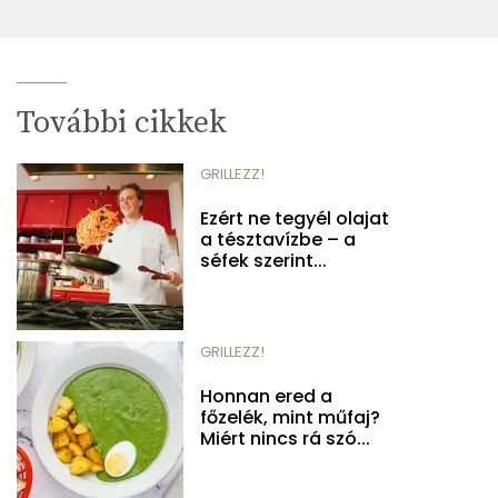
További cikkek
GRILLEZZ!
Ezért ne tegyél olajat
a tésztavízbe – a
séfek szerint...
GRILLEZZ!
Honnan ered a
főzelék, mint műfaj?
Miért nincs rá szó...