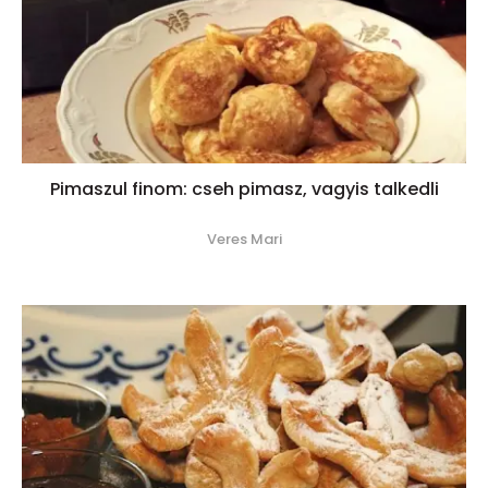
Pimaszul finom: cseh pimasz, vagyis talkedli
Veres Mari