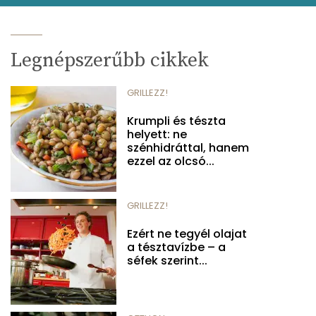
Legnépszerűbb cikkek
GRILLEZZ!
Krumpli és tészta
helyett: ne
szénhidráttal, hanem
ezzel az olcsó...
GRILLEZZ!
Ezért ne tegyél olajat
a tésztavízbe – a
séfek szerint...