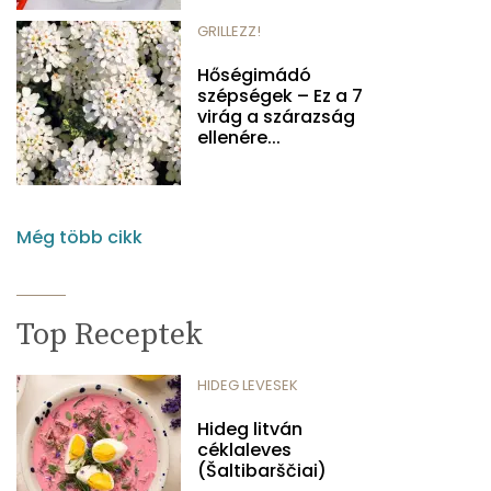
GRILLEZZ!
Hőségimádó
szépségek – Ez a 7
virág a szárazság
ellenére...
Még több cikk
Top Receptek
HIDEG LEVESEK
Hideg litván
céklaleves
(Šaltibarščiai)