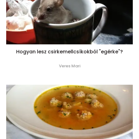
Hogyan lesz csirkemellcsíkokból "egérke"?
Veres Mari