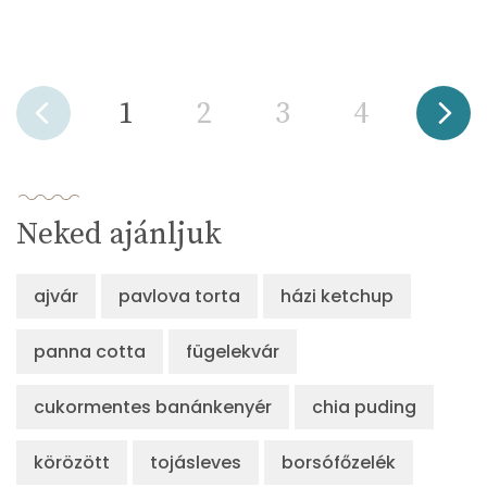
1
2
3
4
Neked ajánljuk
ajvár
pavlova torta
házi ketchup
panna cotta
fügelekvár
cukormentes banánkenyér
chia puding
körözött
tojásleves
borsófőzelék