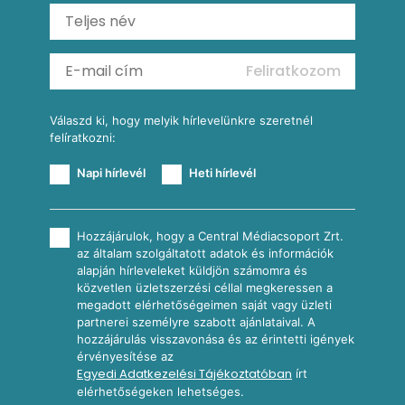
Ratatouille
Almás-kéksajtos kukoricasaláta
Köretek
Mexikói kukoricasaláta
Reggeli receptek
Feliratkozom
További receptkategóriák
Válaszd ki, hogy melyik hírlevelünkre szeretnél
felíratkozni:
Napi hírlevél
Heti hírlevél
Hozzájárulok, hogy a Central Médiacsoport Zrt.
az általam szolgáltatott adatok és információk
alapján hírleveleket küldjön számomra és
közvetlen üzletszerzési céllal megkeressen a
megadott elérhetőségeimen saját vagy üzleti
partnerei személyre szabott ajánlataival. A
hozzájárulás visszavonása és az érintetti igények
érvényesítése az
Egyedi Adatkezelési Tájékoztatóban
írt
elérhetőségeken lehetséges.