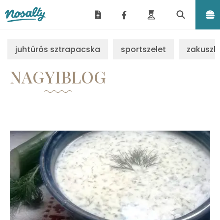
Nosalty
juhtúrós sztrapacska
sportszelet
zakuszk
NAGYIBLOG