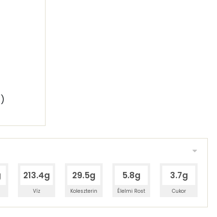
t)
g
213.4g
29.5g
5.8g
3.7g
Víz
Koleszterin
Élelmi Rost
Cukor