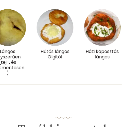
0 mg
1 mg
103.7 g
Lángos
Hűtős lángos
Házi káposztás
yszerűen
Olgitól
lángos
4 mg
(tej-, és
ásmentesen
6 mg
)
213.4 g