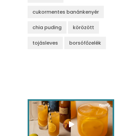
cukormentes banánkenyér
chia puding
körözött
tojásleves
borsófőzelék