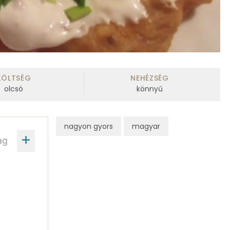
KÖLTSÉG
NEHÉZSÉG
olcsó
könnyű
nagyon gyors
magyar
ag