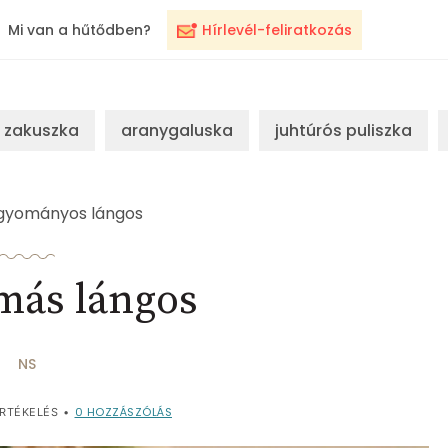
Mi van a hűtődben?
Hírlevél-feliratkozás
zakuszka
aranygaluska
juhtúrós puliszka
gyományos lángos
más lángos
NS
0
HOZZÁSZÓLÁS
RTÉKELÉS
•