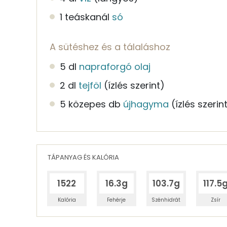
1 teáskanál
só
A sütéshez és a tálaláshoz
5 dl
napraforgó olaj
2 dl
tejföl
(ízlés szerint)
5 közepes db
újhagyma
(ízlés szerin
TÁPANYAG ÉS KALÓRIA
1522
16.3g
103.7g
117.5
Kalória
Fehérje
Szénhidrát
Zsír