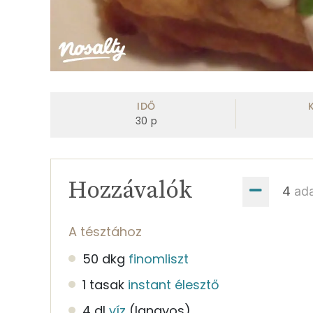
IDŐ
30
p
Hozzávalók
ad
A tésztához
50 dkg
finomliszt
1 tasak
instant élesztő
4 dl
víz
(langyos)