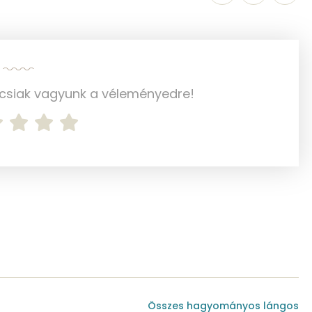
1050.1 g
ncsiak vagyunk a véleményedre!
1 mg
45 mg
123 mg
3 mg
49 mg
213 mg
616 mg
Összes hagyományos lángos