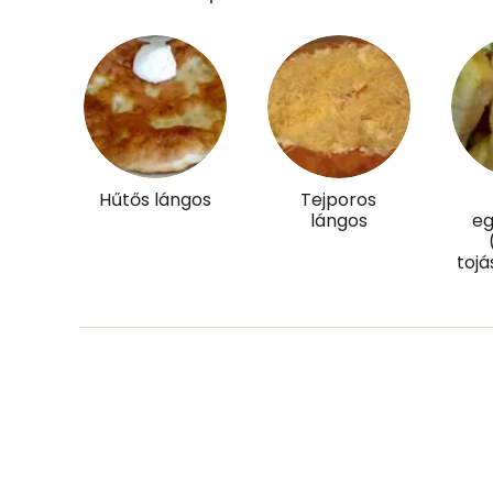
Réz
Mangán
Szénhidrát
Összesen
Hűtős lángos
Tejporos
lángos
eg
Cukor
toj
Élelmi rost
Víz
Összesen
Vitaminok