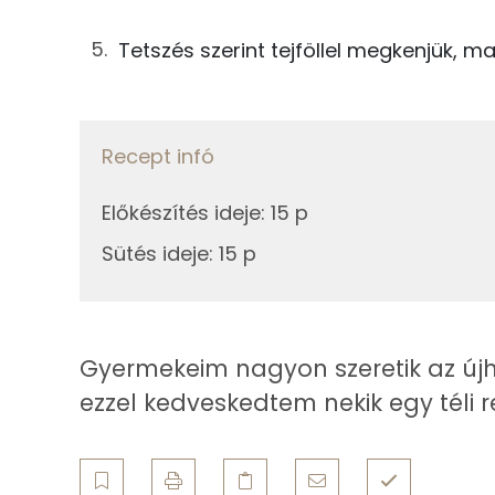
Szelén
50g
tejföl
Tetszés szerint tejföllel megkenjük, m
115g
újhagyma
Fehérje
Összesen
Recept infó
Összesen
Előkészítés ideje
:
15 p
Zsír
Sütés ideje
:
15 p
Összesen
Telített zsírsav
Gyermekeim nagyon szeretik az újh
Egyszeresen telítetlen zsírsav:
ezzel kedveskedtem nekik egy téli re
Többszörösen telítetlen zsírsav
Koleszterin