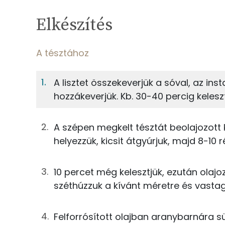
Egy adagban
4
TÁPANYAGTARTALOM
Elkészítés
4%
Fehérje
S
Egy adagban
4
A tésztához
A tésztához
4%
23%
A lisztet összekeverjük a sóval, az ins
Fehérje
Szénhidrát
125g
finomliszt
hozzákeverjük. Kb. 30-40 percig keleszt
TOP ásványi anyagok
2g
instant élesztő
A szépen megkelt tésztát beolajozott k
Nátrium
100g
víz
helyezzük, kicsit átgyúrjuk, majd 8-10 
Foszfor
2g
só
10 percet még kelesztjük, ezután olajo
Kálcium
széthúzzuk a kívánt méretre és vasta
A sütéshez és a tálaláshoz
Magnézium
Felforrósított olajban aranybarnára sü
106g
napraforgó olaj