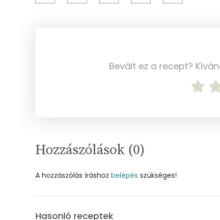
Ásványi anyagok
Összesen
Bevált ez a recept? Kívá
Cink
Szelén
Kálcium
Vas
Hozzászólások (
0
)
Magnézium
A hozzászólás íráshoz
belépés
szükséges!
Foszfor
Nátrium
Hasonló receptek