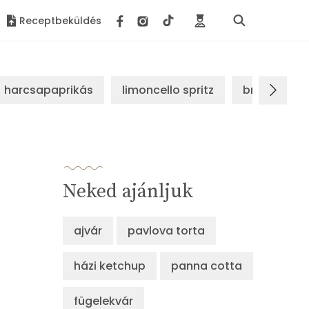
Receptbeküldés
harcsapaprikás
limoncello spritz
brassói sz
Neked ajánljuk
ajvár
pavlova torta
házi ketchup
panna cotta
fügelekvár