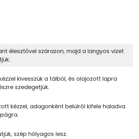
 adagban
100 grammban
23%
26%
zénhidrát
Zsír
 adagban
100 grammban
26%
47%
tant élesztővel szárazon, majd a langyos vizet
Zsír
Víz
455 kcal
jük.
TOP vitaminok
7 kcal
ézzel kivesszük a tálból, és olajozott lapra
E vitamin:
0 kcal
részre szedegetjük.
Kolin:
0 kcal
zott kézzel, adagonként belülről kifele haladva
C vitamin:
gságra.
Niacin - B3 vitamin:
tjük, szép hólyagos lesz.
939 kcal