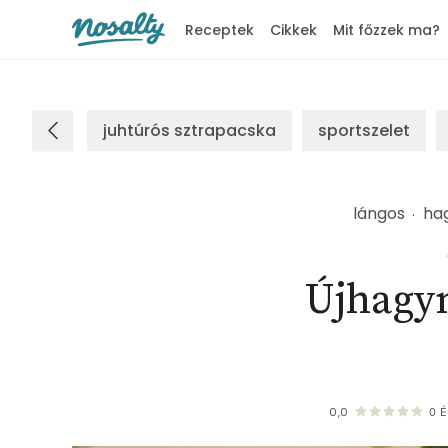
Receptek
Cikkek
Mit főzzek ma?
Nosalty
juhtúrós sztrapacska
sportszelet
lángos
ha
Újhagy
0,0
0
É