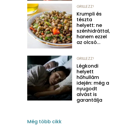
GRILLEZZ!
Krumpli és
tészta
helyett: ne
szénhidráttal,
hanem ezzel
az olcsó...
GRILLEZZ!
Légkondi
helyett
hőhullám
idején: még a
nyugodt
alvást is
garantálja
Még több cikk