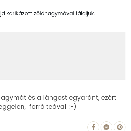
Lut-zea
99 kcal
ajd karikázott zöldhagymával tálaljuk.
22 kcal
16.3 g
1522 kcal
117.5 g
19 g
agymát és a lángost egyaránt, ezért
52 g
ggelen, forró teával. :-)
40 g
30 mg