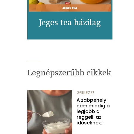
Jeges tea házilag
Legnépszerűbb cikkek
GRILLEZZ!
A zabpehely
nem mindig a
legjobb a
reggeli: az
időseknek...