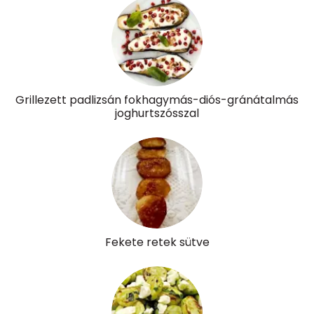
Szénhidrát
Összesen
8.5 g
Cukor
3 mg
Grillezett padlizsán fokhagymás-diós-gránátalmás
joghurtszósszal
Élelmi rost
4 mg
Víz
Összesen
144.4 g
Vitaminok
Fekete retek sütve
Összesen
0
A vitamin (RAE):
68 micro