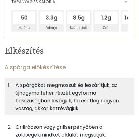
TÁPANYAG ÉS KALÓRIA
50
3.3g
8.5g
1.2g
144.
Kalória
Fehérje
Szénhidrát
Zsír
Víz
Egy
4
100
Elkészítés
adagban
adagban
grammban
TÁPANYAGTARTALOM
A spárga előkészítése
2%
6%
1%
Egy
4
100
Fehérje
Szénhidrát
Zsír
adagban
adagban
grammban
A spárgákat megmossuk és leszárítjuk, az
újhagyma fehér részét egyforma
A spárga előkészítése
2%
6%
1%
92%
hosszúságban levágjuk, ha esetleg nagyon
Fehérje
Szénhidrát
Zsír
Víz
125g
zöldspárga
18 kcal
vastag, akkor kettévágjuk.
TOP ásványi anyagok
115g
újhagyma
22 kcal
Nátrium
Grillrácson vagy grillserpenyőben a
zöldségekmindkét oldalát megsütjük.
Foszfor