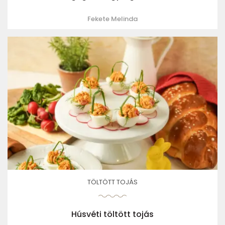
Fekete Melinda
TÖLTÖTT TOJÁS
Húsvéti töltött tojás