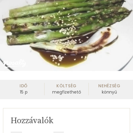
IDŐ
KÖLTSÉG
NEHÉZSÉG
15
p
megfizethető
könnyű
Hozzávalók