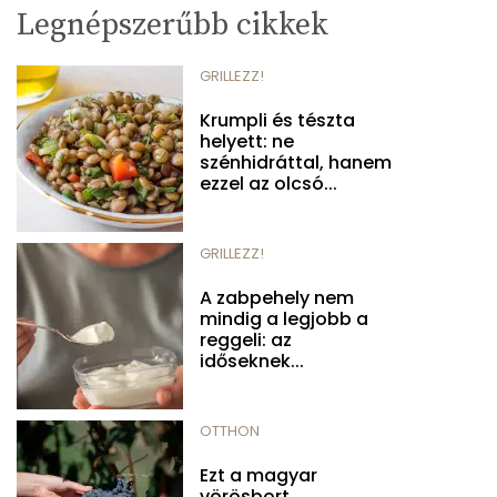
Legnépszerűbb cikkek
GRILLEZZ!
Krumpli és tészta
helyett: ne
szénhidráttal, hanem
ezzel az olcsó...
GRILLEZZ!
A zabpehely nem
mindig a legjobb a
reggeli: az
időseknek...
OTTHON
Ezt a magyar
vörösbort