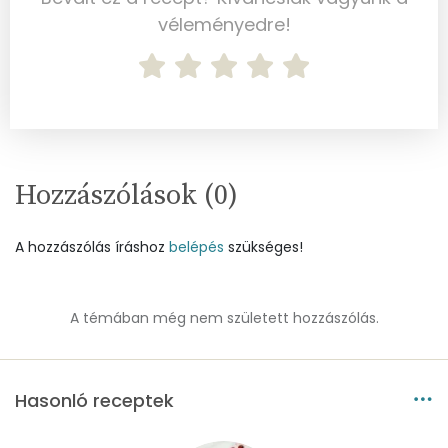
Összesen
259.3 g
véleményedre!
Cink
1 mg
Szelén
2 mg
Kálcium
71 mg
Hozzászólások (
Vas
0
)
3 mg
Magnézium
27 mg
A hozzászólás íráshoz
belépés
szükséges!
Foszfor
73 mg
A témában még nem született hozzászólás.
Nátrium
83 mg
Réz
0 mg
Hasonló receptek
Mangán
0 mg