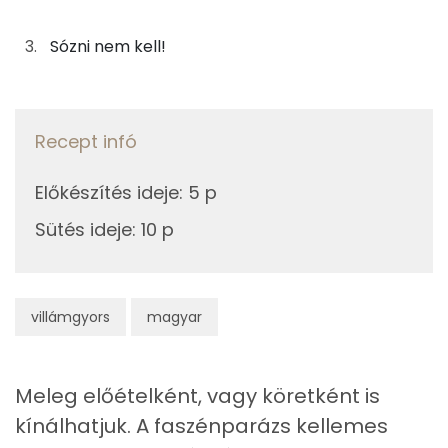
A tálaláshoz
Kálcium
Sózni nem kell!
1g
tökmagolaj
9 kcal
Magnézium
0g
balzsamecet
0 kcal
Vas
Recept infó
1g
szójaszósz
1 kcal
TOP vitaminok
Előkészítés ideje
:
5 p
Összesen
50 kcal
Kolin:
Sütés ideje
:
10 p
C vitamin:
E vitamin:
villámgyors
magyar
Lut-zea
Meleg előételként, vagy köretként is
Niacin - B3 vitamin:
kínálhatjuk. A faszénparázs kellemes