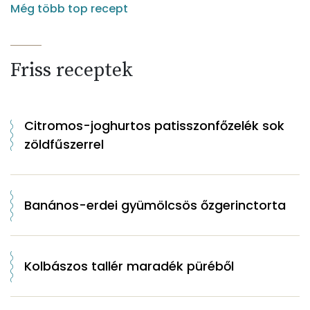
Még több top recept
Friss receptek
Citromos-joghurtos patisszonfőzelék sok
zöldfűszerrel
Banános-erdei gyümölcsös őzgerinctorta
Kolbászos tallér maradék püréből