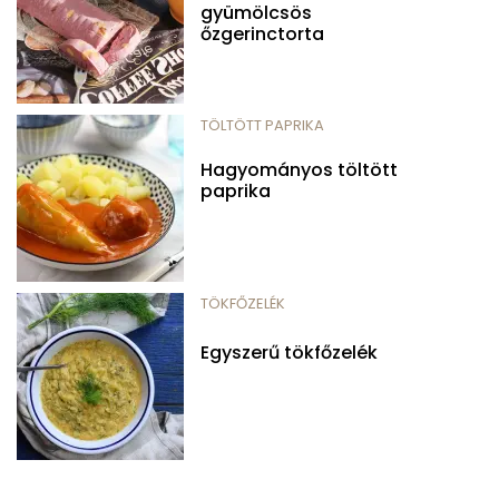
gyümölcsös
őzgerinctorta
TÖLTÖTT PAPRIKA
Hagyományos töltött
paprika
TÖKFŐZELÉK
Egyszerű tökfőzelék