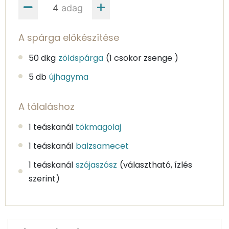
adag
A spárga előkészítése
50 dkg
zöldspárga
(1 csokor zsenge )
5 db
újhagyma
A tálaláshoz
1 teáskanál
tökmagolaj
1 teáskanál
balzsamecet
1 teáskanál
szójaszósz
(választható, ízlés
szerint)