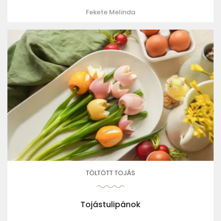
Fekete Melinda
TÖLTÖTT TOJÁS
Tojástulipánok