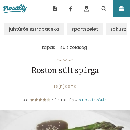
Nosalty
juhtúrós sztrapacska
sportszelet
zakuszk
tapas
sült zöldség
Roston sült spárga
ze(n)derta
0
HOZZÁSZÓLÁS
4,0
1
ÉRTÉKELÉS
•