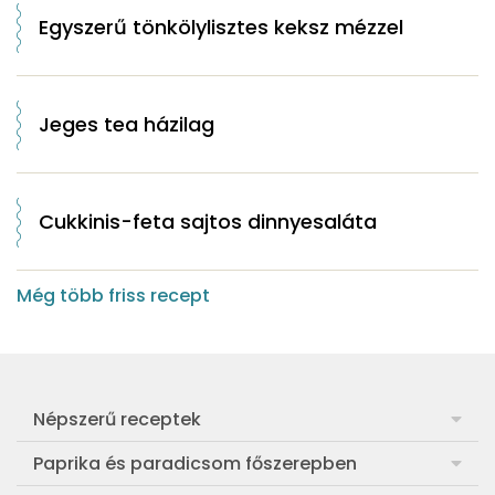
Egyszerű tönkölylisztes keksz mézzel
Jeges tea házilag
Cukkinis-feta sajtos dinnyesaláta
Még több friss recept
Népszerű receptek
Frankfurti leves
Paprika és paradicsom főszerepben