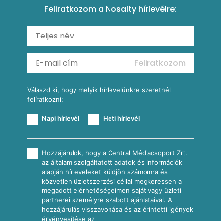
Feliratkozom a Nosalty hírlevélre:
Carbonara
Shakshuka
Mexikói húsleves kukorica salsával
Saláták
Ratatouille
Almás-kéksajtos kukoricasaláta
Köretek
Mexikói kukoricasaláta
Reggeli receptek
Feliratkozom
További receptkategóriák
Válaszd ki, hogy melyik hírlevelünkre szeretnél
felíratkozni:
Napi hírlevél
Heti hírlevél
Hozzájárulok, hogy a Central Médiacsoport Zrt.
az általam szolgáltatott adatok és információk
alapján hírleveleket küldjön számomra és
közvetlen üzletszerzési céllal megkeressen a
megadott elérhetőségeimen saját vagy üzleti
partnerei személyre szabott ajánlataival. A
hozzájárulás visszavonása és az érintetti igények
érvényesítése az