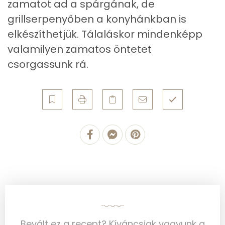
zamatot ad a spárgának, de
Fehérje
grillserpenyőben a konyhánkban is
Összesen
3.3 g
elkészíthetjük. Tálaláskor mindenképp
valamilyen zamatos öntetet
Zsír
csorgassunk rá.
Összesen
1.2 g
Telített zsírsav
0 g
Egyszeresen telítetlen zsírsav:
0 g
Többszörösen telítetlen zsírsav
0 g
Koleszterin
0 mg
Ásványi anyagok
Bevált ez a recept? Kíváncsiak vagyunk a